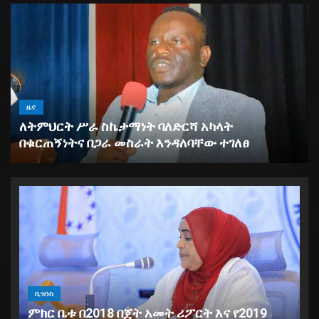
ዜና
ለትምህርት ሥራ ስኬታማነት ባለድርሻ አካላት
በቁርጠኝነትና በጋራ መስራት እንዳለባቸው ተገለፀ
ቢዝነስ
ምክር ቤቱ በ2018 በጀት አመት ሪፖርት እና የ2019