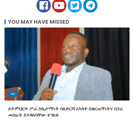
YOU MAY HAVE MISSED
ዜና
ለትምህርት ሥራ ስኬታማነት ባለድርሻ አካላት በቁርጠኝነትና በጋራ
መስራት እንዳለባቸው ተገለፀ