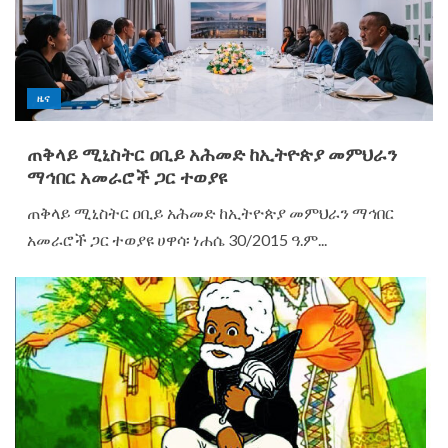
ዜና
ጠቅላይ ሚኒስትር ዐቢይ አሕመድ ከኢትዮጵያ መምህራን
ማኅበር አመራሮች ጋር ተወያዩ
ጠቅላይ ሚኒስትር ዐቢይ አሕመድ ከኢትዮጵያ መምህራን ማኅበር
አመራሮች ጋር ተወያዩ ሀዋሳ፡ ነሐሴ 30/2015 ዓ.ም...