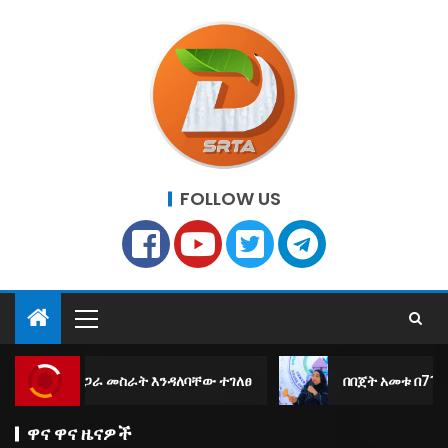
FOLLOW US
መስራት እንዳለባቸው ተገለፀ
በበጀት አመቱ በ71 ሺህ 219 መዛግብት ላ
ዋና ዋና ዜናዎች