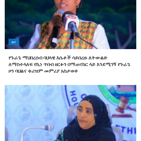
ዜና
የጉራጌ ማህበረሰብ ባህላዊ እሴቶች ሳይበረዙ ለትውልድ
ለማስተላለፍ የኪነ ጥበብ ዘርፉን በማጠናከር ላይ እንደሚገኝ የጉራጌ
ዞን ባህልና ቱሪዝም መምሪያ አስታወቀ