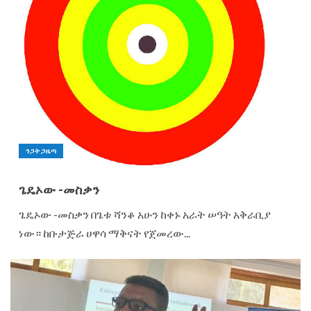
ንጋት ጋዜጣ
ጌዴኦው -መስቃን
ጌዴኦው -መስቃን በጌቱ ሻንቆ አሁን ከቀኑ አራት ሠዓት አቅራቢያ
ነው። ከቡታጅራ ሀዋሳ ማቅናት የጀመረው...