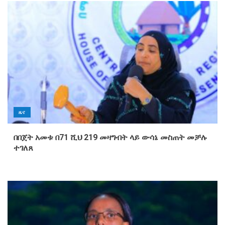
ዜና
በበጀት አመቱ በ71 ሺህ 219 መዛግብት ላይ ውሳኔ መስጠት መቻሉ
ተገለጸ