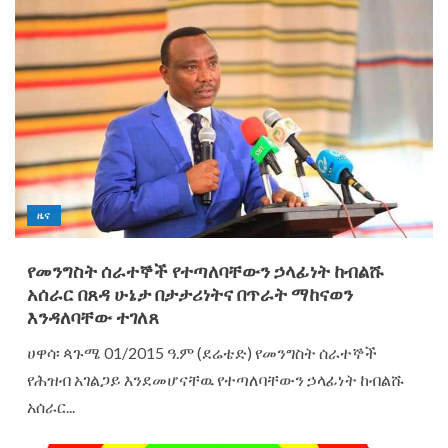
ዜና
የመንግስት ሰራተኞች የተጣለባቸውን ኃላፊነት ከብልሹ
አሰራር በጸዳ ሁኔታ በታታሪነትና በጥራት ማከናወን
እንዳለባቸው ተገለጸ
ሀዋሳ፡ ጳጉሜ 01/2015 ዓ.ም (ደሬቴድ) የመንግስት ሰራተኞች
የሕዝብ አገልጋይ እንደመሆናቸዉ የተጣለባቸውን ኃላፊነት ከብልሹ
አሰራር...