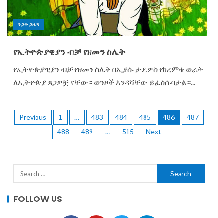
ንጋት ጋዜጣ
የኢትዮጵያዊያን ብቻ የዘመን ስሌት
የኢትዮጵያዊያን ብቻ የዘመን ስሌት በኢያሱ ታዴዎስ የክረምቱ ወራት
ለኢትዮጵያ ጸጋዎቿ ናቸው። ወንዞች እንዳሻቸው ይፈስሱባታል።...
Previous
1
…
483
484
485
486
487
488
489
…
515
Next
FOLLOW US