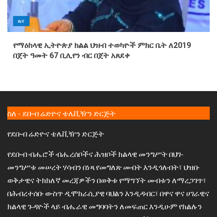
ዜና
የማዕከላዊ ኢትዮጵያ ክልል ህዝብ ተወካዮች ምክር ቤት ለ2019
በጀት ዓመት 67 ቢሊየን ብር በጀት አጸደቀ
ስለ - ደቡብ ሬድዮና ቴሌቪዥን ድርጅት
የደቡብ ሬድዮና ቴሌቪዥን ድርጅት
የደቡብ ብሔሮች ብሔረሰቦችና ሕዝቦች ክልላዊ መንግሥት በህገ-
መንግሥቱ መሠረት ሃሳብን በነጻ የመግለጽ መብት እንዲጎለብት፣ ህዝቡ
ወቅታዊና ትክክለኛ መረጃዎችን በወቅቱ የማግኘት መብቱን ለማረጋገጥ፣
በሕብረተሰቡ ውስጥ ዲሞክራሲያዊ ባህልን እንዲዳብር፣ በዋና ዋና ሀገራዊና
ክልላዊ ጉዳዮች ላይ ብሔራዊ መግባባትን ለመፍጠር እንዲሁም የክልሉን