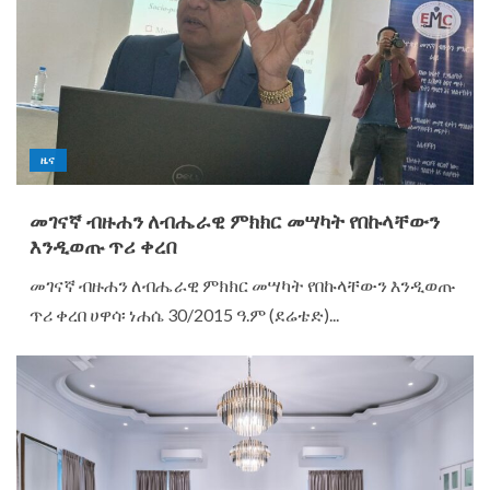
ዜና
መገናኛ ብዙሐን ለብሔራዊ ምክክር መሣካት የበኩላቸውን
እንዲወጡ ጥሪ ቀረበ
መገናኛ ብዙሐን ለብሔራዊ ምክክር መሣካት የበኩላቸውን እንዲወጡ
ጥሪ ቀረበ ሀዋሳ፡ ነሐሴ 30/2015 ዓ.ም (ደሬቴድ)...