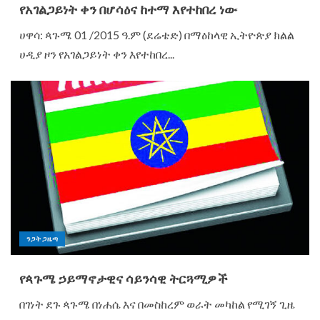
የአገልጋይነት ቀን በሆሳዕና ከተማ እየተከበረ ነው
ሀዋሳ: ጳጉሜ 01 /2015 ዓ.ም (ደሬቴድ) በማዕከላዊ ኢትዮጵያ ክልል
ሀዲያ ዞን የአገልጋይነት ቀን እየተከበረ...
ንጋት ጋዜጣ
የጳጉሜ ኃይማኖታዊና ሳይንሳዊ ትርጓሚዎች
በገነት ደጉ ጳጉሜ በነሐሴ እና በመስከረም ወራት መካከል የሚገኝ ጊዜ