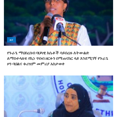
ዜና
የጉራጌ ማህበረሰብ ባህላዊ እሴቶች ሳይበረዙ ለትውልድ
ለማስተላለፍ የኪነ ጥበብ ዘርፉን በማጠናከር ላይ እንደሚገኝ የጉራጌ
ዞን ባህልና ቱሪዝም መምሪያ አስታወቀ