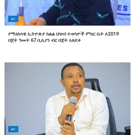
ዜና
የማዕከላዊ ኢትዮጵያ ክልል ህዝብ ተወካዮች ምክር ቤት ለ2019
በጀት ዓመት 67 ቢሊየን ብር በጀት አጸደቀ
ዜና