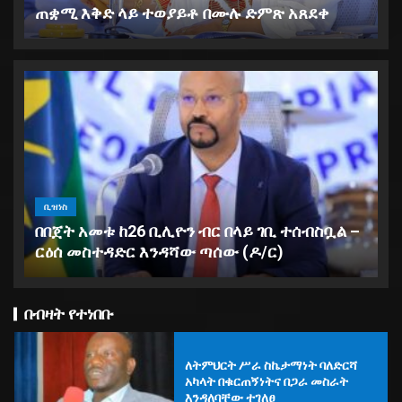
ጠቋሚ እቅድ ላይ ተወያይቶ በሙሉ ድምጽ አጸደቀ
ቢዝነስ
በበጀት አመቱ ከ26 ቢሊዮን ብር በላይ ገቢ ተሰብስቧል –
“እየተከልን ያለነው ችግኝ ብቻ ሳይሆን
የምግብ ሉዓላዊነታችንን ጭምር ነው” –
ርዕሰ መስተዳድር እንዳሻው ጣሰው (ዶ/ር)
የኢፌዲሪ ውሃና ኢነርጂ ሚኒስትር
ኢንጂነር ሀብታሙ ኢተፋ(ዶ/ር)
5
በብዛት የተነበቡ
ለትምህርት ሥራ ስኬታማነት ባለድርሻ
አካላት በቁርጠኝነትና በጋራ መስራት
እንዳለባቸው ተገለፀ