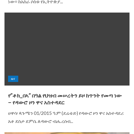
ነው፡፡ ከአስራ ሶስቱ የኢትዮጵያ...
ዜና
የ”ቶክ_በኣ” በዓል የህዝብ መሠረትን ይዞ ከጥንት የመጣ ነው
– የዳውሮ ዞን ዋና አስተዳደር
ሀዋሳ፡ ጳጉሜን 01/2015 ዓ.ም (ደሬቴድ) የዳውሮ ዞን ዋና አስተዳደሪ
አቶ ደስታ ደምሴ ለዳውሮ ብሔረሰብ...