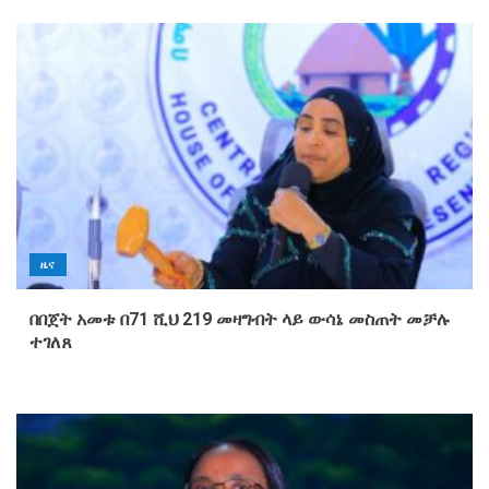
“እየተከልን ያለነው ችግኝ ብቻ ሳይሆን
የምግብ ሉዓላዊነታችንን ጭምር ነው” –
የኢፌዲሪ ውሃና ኢነርጂ ሚኒስትር
ኢንጂነር ሀብታሙ ኢተፋ(ዶ/ር)
5
ለትምህርት ሥራ ስኬታማነት ባለድርሻ
አካላት በቁርጠኝነትና በጋራ መስራት
እንዳለባቸው ተገለፀ
ዜና
1
በበጀት አመቱ በ71 ሺህ 219 መዛግብት ላይ ውሳኔ መስጠት መቻሉ
ተገለጸ