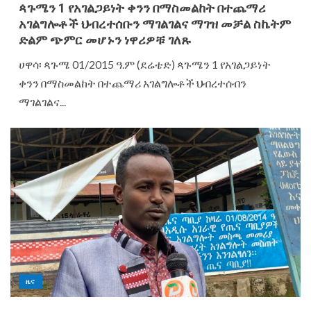
ጳጉሜን 1 የአገልጋይነት ቀንን በማስመልከት በተጨማሪ
አገልግሎቶች ህብረተሰቡን ማገልገልና ማገዝ መቻል ስኬትም
ድልም ጭምር መሆኑን ነዋሪዎቹ ገለጹ
ሀዋሳ፡ ጳጉሜ 01/2015 ዓ.ም (ደሬቴድ) ጳጉሜን 1 የአገልጋይነት
ቀንን በማስመልከት በተጨማሪ አገልግሎቶች ህብረተሰብን
ማገልገልና...
ዜና