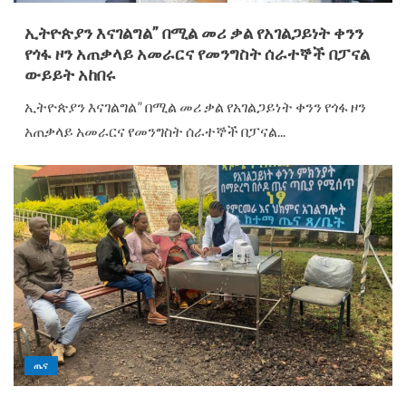
ኢትዮጵያን እናገልግል” በሚል መሪ ቃል የአገልጋይነት ቀንን
የጎፋ ዞን አጠቃላይ አመራርና የመንግስት ሰራተኞች በፓናል
ውይይት አከበሩ
ኢትዮጵያን እናገልግል” በሚል መሪ ቃል የአገልጋይነት ቀንን የጎፋ ዞን
አጠቃላይ አመራርና የመንግስት ሰራተኞች በፓናል...
ጤና