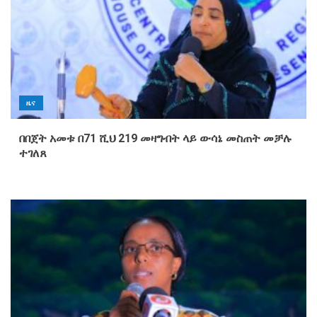
ዜና
በበጀት አመቱ በ71 ሺህ 219 መዛግብት ላይ ውሳኔ መስጠት መቻሉ
ተገለጸ