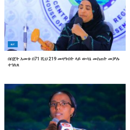
ዜና
በበጀት አመቱ በ71 ሺህ 219 መዛግብት ላይ ውሳኔ መስጠት መቻሉ
ተገለጸ