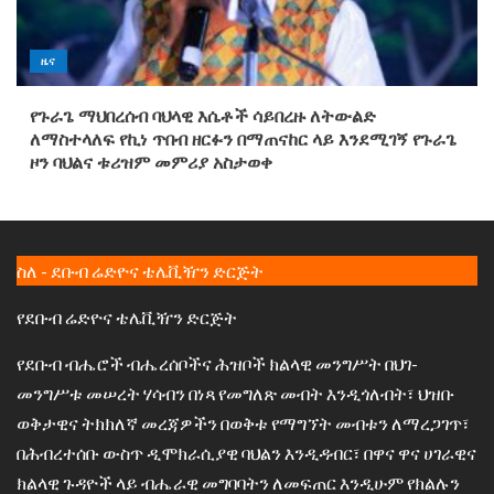
ዜና
የጉራጌ ማህበረሰብ ባህላዊ እሴቶች ሳይበረዙ ለትውልድ
ለማስተላለፍ የኪነ ጥበብ ዘርፉን በማጠናከር ላይ እንደሚገኝ የጉራጌ
ዞን ባህልና ቱሪዝም መምሪያ አስታወቀ
ስለ - ደቡብ ሬድዮና ቴሌቪዥን ድርጅት
የደቡብ ሬድዮና ቴሌቪዥን ድርጅት
የደቡብ ብሔሮች ብሔረሰቦችና ሕዝቦች ክልላዊ መንግሥት በህገ-
መንግሥቱ መሠረት ሃሳብን በነጻ የመግለጽ መብት እንዲጎለብት፣ ህዝቡ
ወቅታዊና ትክክለኛ መረጃዎችን በወቅቱ የማግኘት መብቱን ለማረጋገጥ፣
በሕብረተሰቡ ውስጥ ዲሞክራሲያዊ ባህልን እንዲዳብር፣ በዋና ዋና ሀገራዊና
ክልላዊ ጉዳዮች ላይ ብሔራዊ መግባባትን ለመፍጠር እንዲሁም የክልሉን