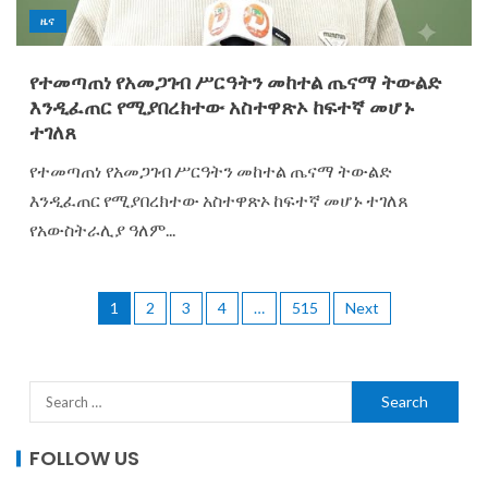
ዜና
የተመጣጠነ የአመጋገብ ሥርዓትን መከተል ጤናማ ትውልድ
እንዲፈጠር የሚያበረክተው አስተዋጽኦ ከፍተኛ መሆኑ
ተገለጸ
የተመጣጠነ የአመጋገብ ሥርዓትን መከተል ጤናማ ትውልድ
እንዲፈጠር የሚያበረክተው አስተዋጽኦ ከፍተኛ መሆኑ ተገለጸ
የአውስትራሊያ ዓለም...
1
2
3
4
…
515
Next
FOLLOW US