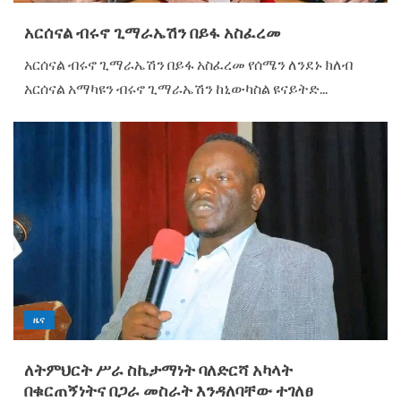
አርሰናል ብሩኖ ጊማራኤሽን በይፋ አስፈረመ
አርሰናል ብሩኖ ጊማራኤሽን በይፋ አስፈረመ የሰሜን ለንደኑ ክለብ
አርሰናል አማካዩን ብሩኖ ጊማራኤሽን ከኒውካስል ዩናይትድ...
ዜና
ለትምህርት ሥራ ስኬታማነት ባለድርሻ አካላት
በቁርጠኝነትና በጋራ መስራት እንዳለባቸው ተገለፀ