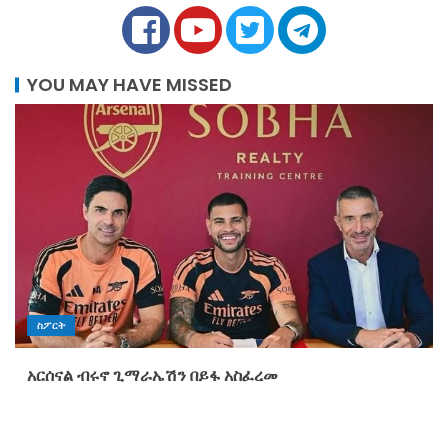
YOU MAY HAVE MISSED
ስፖርት
አርሰናል ብሩኖ ጊማራኤሽን በይፋ አስፈረመ