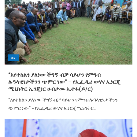
ዜና
“እየተከልን ያለነው ችግኝ ብቻ ሳይሆን የምግብ
ሉዓላዊነታችንን ጭምር ነው” – የኢፌዲሪ ውሃና ኢነርጂ
ሚኒስትር ኢንጂነር ሀብታሙ ኢተፋ(ዶ/ር)
“እየተከልን ያለነው ችግኝ ብቻ ሳይሆን የምግብ ሉዓላዊነታችንን
ጭምር ነው” – የኢፌዲሪ ውሃና ኢነርጂ ሚኒስትር...