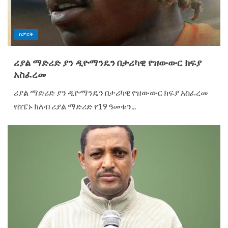
ስፖርት
ሪያል ማድሪድ ያን ዲዮማንዴን በታሪካዊ የዝውውር ክፍያ
አስፈረመ
ሪያል ማድሪድ ያን ዲዮማንዴን በታሪካዊ የዝውውር ክፍያ አስፈረመ
የስፔኑ ክለብ ሪያል ማድሪድ የ19 ዓመቱን...