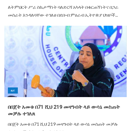
ለትምህርት ሥራ ስኬታማነት ባለድርሻ አካላት በቁርጠኝነትና በጋራ
መስራት እንዳለባቸው ተገለፀ በደቡብ ምዕራብ ኢትዮጵያ ህዝቦች...
ዜና
በበጀት አመቱ በ71 ሺህ 219 መዛግብት ላይ ውሳኔ መስጠት
መቻሉ ተገለጸ
በበጀት አመቱ በ71 ሺህ 219 መዛግብት ላይ ውሳኔ መስጠት መቻሉ