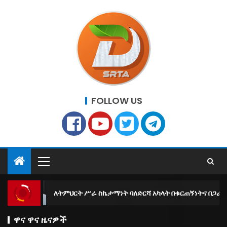
FOLLOW US
ለትምህርት ሥራ ስኬታማነት ባለድርሻ አካላት በቁርጠኝነትና በጋራ መስራት እንዳለባቸው
ዋና ዋና ዜናዎች