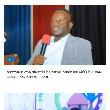
የማዕከላዊ ኢትዮጵያ ክልል ህዝብ
ተወካዮች ምክር ቤት ለ2019 በጀት ዓመት
67 ቢሊየን ብር በጀት አጸደቀ
5
አርሰናል ብሩኖ ጊማራኤሽን በይፋ
አስፈረመ
1
ዜና
ለትምህርት ሥራ ስኬታማነት ባለድርሻ አካላት በቁርጠኝነትና በጋራ
መስራት እንዳለባቸው ተገለፀ