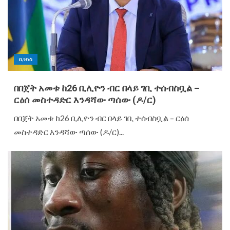
ቢዝነስ
በበጀት አመቱ ከ26 ቢሊዮን ብር በላይ ገቢ ተሰብስቧል –
ርዕሰ መስተዳድር እንዳሻው ጣሰው (ዶ/ር)
በበጀት አመቱ ከ26 ቢሊዮን ብር በላይ ገቢ ተሰብስቧል – ርዕሰ
መስተዳድር እንዳሻው ጣሰው (ዶ/ር)...