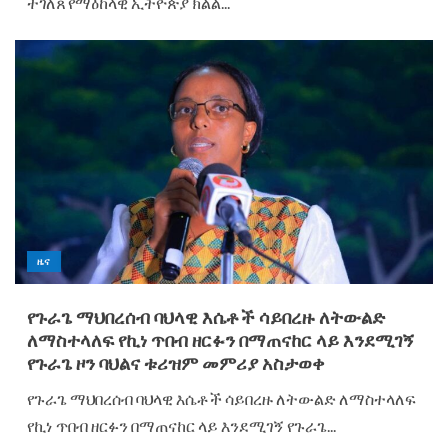
ተገለጸ የማዕከላዊ ኢትዮጵያ ክልል...
ዜና
የጉራጌ ማህበረሰብ ባህላዊ እሴቶች ሳይበረዙ ለትውልድ
ለማስተላለፍ የኪነ ጥበብ ዘርፉን በማጠናከር ላይ እንደሚገኝ
የጉራጌ ዞን ባህልና ቱሪዝም መምሪያ አስታወቀ
የጉራጌ ማህበረሰብ ባህላዊ እሴቶች ሳይበረዙ ለትውልድ ለማስተላለፍ
የኪነ ጥበብ ዘርፉን በማጠናከር ላይ እንደሚገኝ የጉራጌ...