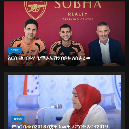
ዜና
ለትምህርት ሥራ ስኬታማነት ባለድርሻ አካላት
መ
በቁርጠኝነትና በጋራ መስራት እንዳለባቸው ተገ
ቢዝነስ
ምክር ቤቱ በ2018 በጀት አመት ሪፖርት እና የ2019