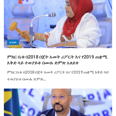
ቢዝነስ
ምክር ቤቱ በ2018 በጀት አመት ሪፖርት እና የ2019 ጠቋሚ
እቅድ ላይ ተወያይቶ በሙሉ ድምጽ አጸደቀ
ምክር ቤቱ በ2018 በጀት አመት ሪፖርት እና የ2019 ጠቋሚ እቅድ ላይ
ተወያይቶ በሙሉ ድምጽ...