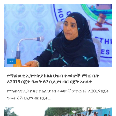
ዜና
የማዕከላዊ ኢትዮጵያ ክልል ህዝብ ተወካዮች ምክር ቤት
ለ2019 በጀት ዓመት 67 ቢሊየን ብር በጀት አጸደቀ
የማዕከላዊ ኢትዮጵያ ክልል ህዝብ ተወካዮች ምክር ቤት ለ2019 በጀት
ዓመት 67 ቢሊየን ብር በጀት...