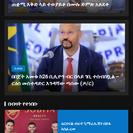
ጠቋሚ እቅድ ላይ ተወያይቶ በሙሉ ድምጽ አጸደቀ
የማዕከላዊ ኢትዮጵያ ክልል ህዝብ
ተወካዮች ምክር ቤት ለ2019 በጀት ዓመት
ቢዝነስ
67 ቢሊየን ብር በጀት አጸደቀ
በበጀት አመቱ ከ26 ቢሊዮን ብር በላይ ገቢ ተሰብስቧል –
ርዕሰ መስተዳድር እንዳሻው ጣሰው (ዶ/ር)
5
በብዛት የተነበቡ
አርሰናል ብሩኖ ጊማራኤሽን በይፋ
አስፈረመ
1