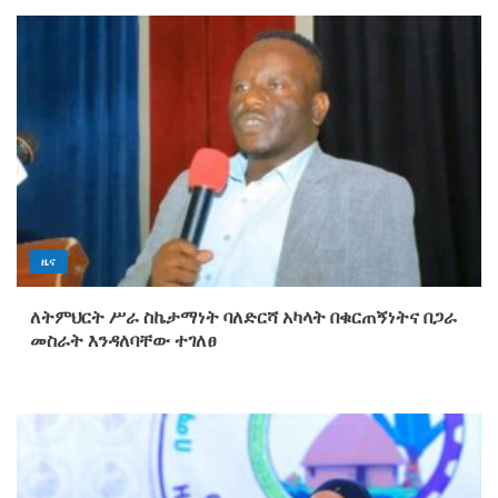
ዜና
ለትምህርት ሥራ ስኬታማነት ባለድርሻ አካላት በቁርጠኝነትና በጋራ
መስራት እንዳለባቸው ተገለፀ