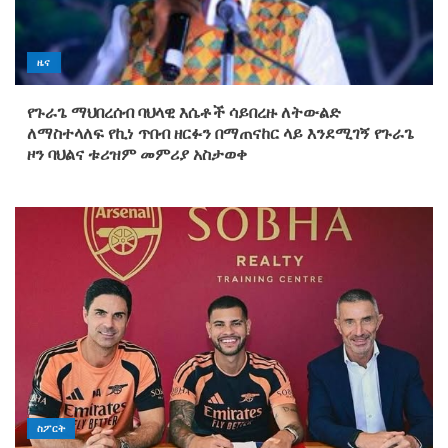
ዜና
የጉራጌ ማህበረሰብ ባህላዊ እሴቶች ሳይበረዙ ለትውልድ
ለማስተላለፍ የኪነ ጥበብ ዘርፉን በማጠናከር ላይ እንደሚገኝ የጉራጌ
ዞን ባህልና ቱሪዝም መምሪያ አስታወቀ
ስፖርት