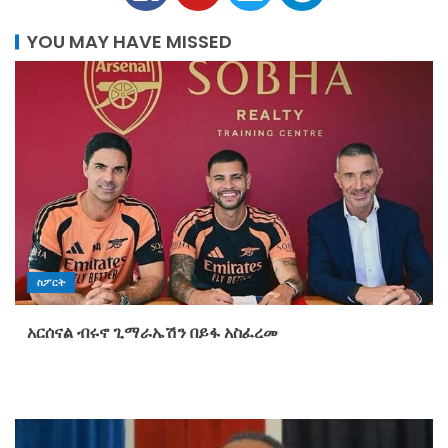
YOU MAY HAVE MISSED
ስፖርት
አርሰናል ብሩኖ ጊማራኤሽን በይፋ አስፈረመ