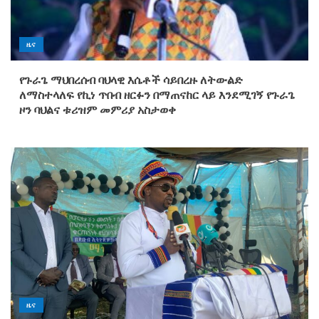
ዜና
የጉራጌ ማህበረሰብ ባህላዊ እሴቶች ሳይበረዙ ለትውልድ
ለማስተላለፍ የኪነ ጥበብ ዘርፉን በማጠናከር ላይ እንደሚገኝ የጉራጌ
ዞን ባህልና ቱሪዝም መምሪያ አስታወቀ
ዜና