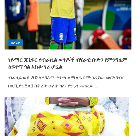
ስፖርት
ነይማር ጁኒዬር የብራዚል ወንዶች ብሄራዊ ቡድን የምንግዜም
ከፍተኛ ጎል አስቆጣሪ ሆኗል
ብራዚል ወደ 2026 የዓለም ዋንጫ ለማለፍ በማጣሪያው መርሃግብር
ቦሊቪያን 5ለ1 ስትረታ ሁለት ጎሎችን ያስቆጠረው...