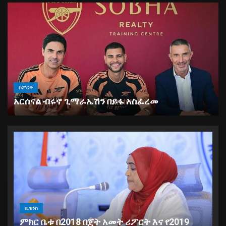
ስፖርት
አርሰናል ብሩኖ ጊማራኤሽን በይፋ አስፈረመ
ቢዝነስ
ምክር ቤቱ በ2018 በጀት አመት ሪፖርት እና የ2019