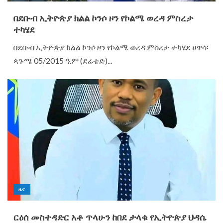
በደቡብ ኢትዮጵያ ክልል ኮንሶ ዞን የኮልሜ ወረዳ ምስረታ
ተካሄደ
በደቡብ ኢትዮጵያ ክልል ኮንሶ ዞን የኮልሜ ወረዳ ምስረታ ተካሄደ ሀዋሳ፡
ጳጉሜ 05/2015 ዓ.ም (ደሬቴድ)...
ዜና
ርዕሰ መስተዳድር አቶ ጥላሁን ከበደ ታላቁ የኢትዮጵያ ህዳሴ