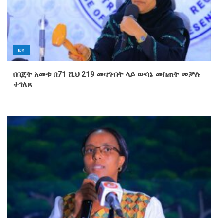
ዜና
በበጀት አመቱ በ71 ሺህ 219 መዛግብት ላይ ውሳኔ መስጠት መቻሉ
ተገለጸ