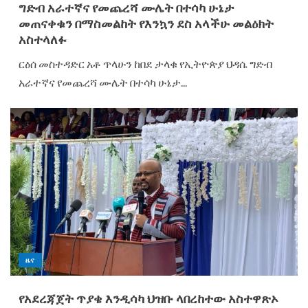
ግድብ አራተኛና የመጨረሻ ሙሌት በተሳካ ሁኔታ
መጠናቀቁን በማስመልከት የእንኳን ደስ አላችሁ መልዕክት
አስተላለፉ
ርዕሰ መስተዳድር አቶ ጥላሁን ከበደ ታላቁ የኢትዮጵያ ህዳሴ ግድብ
አራተኛና የመጨረሻ ሙሌት በተሳካ ሁኔታ...
ዜና
የአደረጃጀት ጥያቄ እንዲሳካ ህዝቡ ላበረከተው አስተዋጽኦ