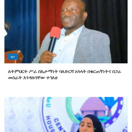
ዜና
ለትምህርት ሥራ ስኬታማነት ባለድርሻ አካላት በቁርጠኝነትና በጋራ
መስራት እንዳለባቸው ተገለፀ