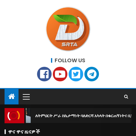
FOLLOW US
ለትምህርት ሥራ ስኬታማነት ባለድርሻ አካላት በቁርጠኝነትና በጋራ መስራት እንዳለባቸ
ዋና ዋና ዜናዎች