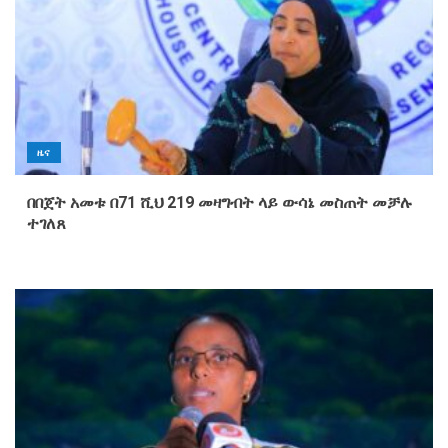
ዜና
በበጀት አመቱ በ71 ሺህ 219 መዛግብት ላይ ውሳኔ መስጠት መቻሉ
ተገለጸ