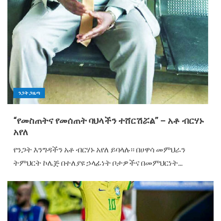
ንጋት ጋዜጣ
“የመስጠትና የመሰጠት ባህላችን ተሸርሽሯል” – አቶ ብርሃኑ
አየለ
የንጋት እንግዳችን አቶ ብርሃኑ አየለ ይባላሉ፡፡ በሀዋሳ መምህራን
ትምህርት ኮሌጅ በተለያዩ ኃላፊነት ቦታዎችና በመምህርነት...