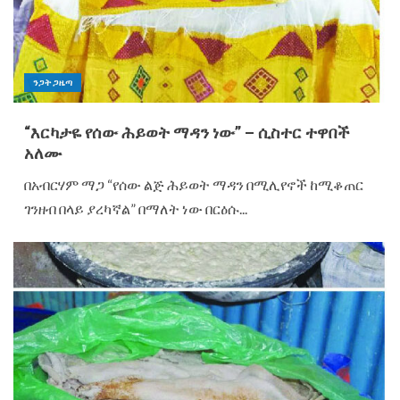
ንጋት ጋዜጣ
“እርካታዬ የሰው ሕይወት ማዳን ነው” – ሲስተር ተዋበች
አለሙ
በአብርሃም ማጋ “የሰው ልጅ ሕይወት ማዳን በሚሊየኖች ከሚቆጠር
ገንዘብ በላይ ያረካኛል” በማለት ነው በርዕሱ...