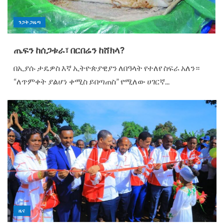
ንጋት ጋዜጣ
ጤፍን ከሰጋቱራ፣ በርበሬን ከሸክላ?
በኢያሱ ታዴዎስ እኛ ኢትዮጵያዊያን ለበዓላት የተለየ ስፍራ አለን።
“ለጥምቀት ያልሆነ ቀሚስ ይበጣጠስ” የሚለው ሀገርኛ...
ዜና