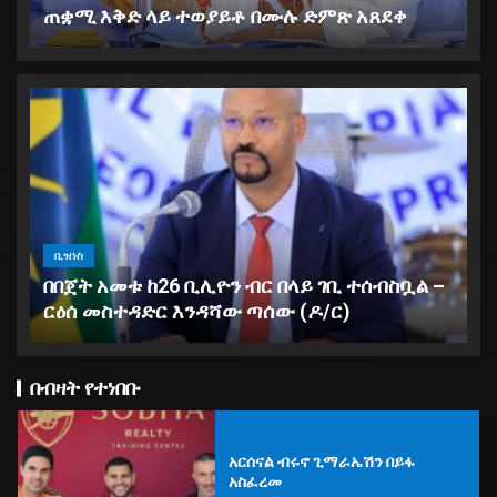
ጠቋሚ እቅድ ላይ ተወያይቶ በሙሉ ድምጽ አጸደቀ
ቢዝነስ
በበጀት አመቱ ከ26 ቢሊዮን ብር በላይ ገቢ ተሰብስቧል –
የማዕከላዊ ኢትዮጵያ ክልል ህዝብ
ርዕሰ መስተዳድር እንዳሻው ጣሰው (ዶ/ር)
ተወካዮች ምክር ቤት ለ2019 በጀት ዓመት
67 ቢሊየን ብር በጀት አጸደቀ
5
በብዛት የተነበቡ
አርሰናል ብሩኖ ጊማራኤሽን በይፋ
አስፈረመ