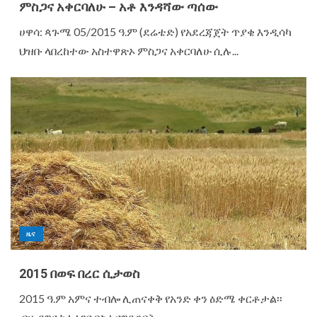
ምስጋና አቀርባለሁ – አቶ እንዳሻው ጣሰው
ሀዋሳ: ጳጉሜ 05/2015 ዓ.ም (ደሬቴድ) የአደረጃጀት ጥያቄ እንዲሳካ
ህዝቡ ላበረከተው አስተዋጽኦ ምስጋና አቀርባለሁ ሲሉ...
ዜና
2015 በወፍ በረር ሲታወስ
2015 ዓ.ም አምና ተብሎ ሊጠናቀቅ የአንድ ቀን ዕድሜ ቀርቶታል፡፡