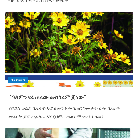
ብዙ ደግና ክፉ ነገር ባስተናግድንበት...
ንጋት ጋዜጣ
“ዓለምን የፈጠረው መስከረም ፩ ነው”
በቦጋለ ወልዴ በኢትዮጵያ ዘመን አቆጣጠር ዓመታት ሁሉ በአራት
መደባት ይሸጋገራሉ። እነኚህም፡- ዘመነ ማቴዎስ፣ ዘመነ...