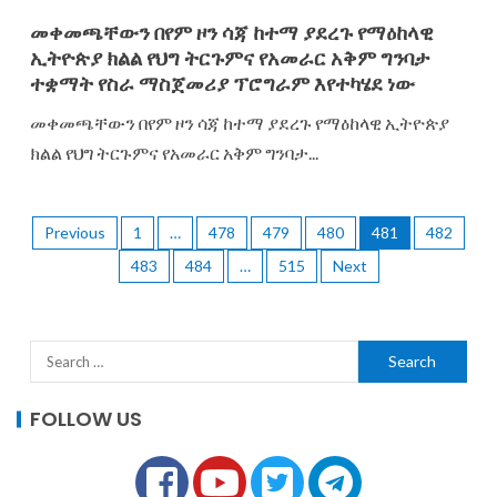
መቀመጫቸውን በየም ዞን ሳጃ ከተማ ያደረጉ የማዕከላዊ
ኢትዮጵያ ክልል የህግ ትርጉምና የአመራር አቅም ግንባታ
ተቋማት የስራ ማስጀመሪያ ፕሮግራም እየተካሄደ ነው
መቀመጫቸውን በየም ዞን ሳጃ ከተማ ያደረጉ የማዕከላዊ ኢትዮጵያ
ክልል የህግ ትርጉምና የአመራር አቅም ግንባታ...
Previous
1
…
478
479
480
481
482
483
484
…
515
Next
FOLLOW US