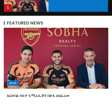
1
FEATURED NEWS
ለትምህርት ሥራ ስኬታማነት ባለድርሻ
አካላት በቁርጠኝነትና በጋራ መስራት
እንዳለባቸው ተገለፀ
2
በበጀት አመቱ በ71 ሺህ 219 መዛግብት
ላይ ውሳኔ መስጠት መቻሉ ተገለጸ
3
ስፖርት
የጉራጌ ማህበረሰብ ባህላዊ እሴቶች
ሳይበረዙ ለትውልድ ለማስተላለፍ የኪነ
አርሰናል ብሩኖ ጊማራኤሽን በይፋ አስፈረመ
ጥበብ ዘርፉን በማጠናከር ላይ እንደሚገኝ
የጉራጌ ዞን ባህልና ቱሪዝም መምሪያ
አስታወቀ
4