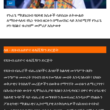
ዜና
የጉራጌ ማህበረሰብ ባህላዊ እሴቶች ሳይበረዙ ለትውልድ
ለማስተላለፍ የኪነ ጥበብ ዘርፉን በማጠናከር ላይ እንደሚገኝ የጉራጌ
ዞን ባህልና ቱሪዝም መምሪያ አስታወቀ
ስለ - ደቡብ ሬድዮና ቴሌቪዥን ድርጅት
የደቡብ ሬድዮና ቴሌቪዥን ድርጅት
የደቡብ ብሔሮች ብሔረሰቦችና ሕዝቦች ክልላዊ መንግሥት በህገ-
መንግሥቱ መሠረት ሃሳብን በነጻ የመግለጽ መብት እንዲጎለብት፣ ህዝቡ
ወቅታዊና ትክክለኛ መረጃዎችን በወቅቱ የማግኘት መብቱን ለማረጋገጥ፣
በሕብረተሰቡ ውስጥ ዲሞክራሲያዊ ባህልን እንዲዳብር፣ በዋና ዋና ሀገራዊና
ክልላዊ ጉዳዮች ላይ ብሔራዊ መግባባትን ለመፍጠር እንዲሁም የክልሉን
ፖለቲካዊ፣ ማህበራዊና ኢኮኖሚያዊ እንቅስቃሴዎች በሕዝብ ተሳትፎ