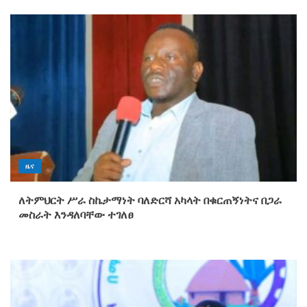
የማዕከላዊ ኢትዮጵያ ክልል ህዝብ
ተወካዮች ምክር ቤት ለ2019 በጀት ዓመት
67 ቢሊየን ብር በጀት አጸደቀ
5
አርሰናል ብሩኖ ጊማራኤሽን በይፋ
አስፈረመ
ዜና
1
ለትምህርት ሥራ ስኬታማነት ባለድርሻ አካላት በቁርጠኝነትና በጋራ
መስራት እንዳለባቸው ተገለፀ