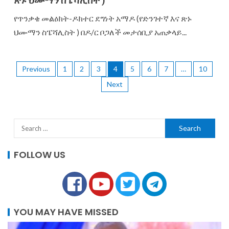
ጽኑ ህሙማን ስፔሻሊስት )
የጥንቃቄ መልዕክት-ዶክተር ደግነት አማዶ (የድንገተኛ እና ጽኑ
ህሙማን ስፔሻሊስት ) በዶ/ር ቦጋለች መታሰቢያ አጠቃላይ...
Previous
1
2
3
4
5
6
7
…
10
Next
FOLLOW US
YOU MAY HAVE MISSED