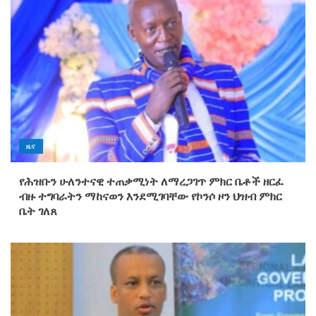
ዜና
የሕዝቡን ሁለንተናዊ ተጠቃሚነት ለማረጋገጥ ምክር ቤቶች ዘርፈ
ብዙ ተግባራትን ማከናወን እንደሚገባቸው የኮንሶ ዞን ህዝብ ምክር
ቤት ገለጸ