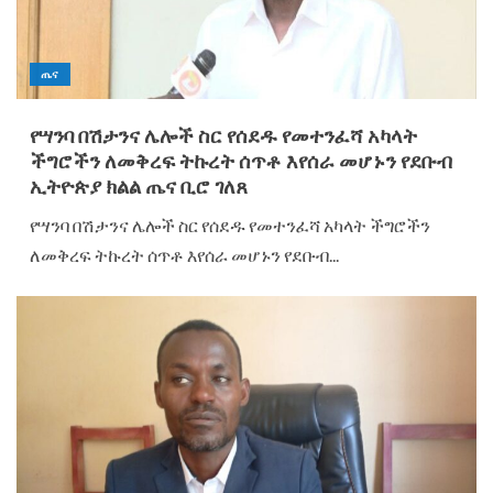
ጤና
የሣንባ በሽታንና ሌሎች ስር የሰደዱ የመተንፈሻ አካላት
ችግሮችን ለመቅረፍ ትኩረት ሰጥቶ እየሰራ መሆኑን የደቡብ
ኢትዮጵያ ክልል ጤና ቢሮ ገለጸ
የሣንባ በሽታንና ሌሎች ስር የሰደዱ የመተንፈሻ አካላት ችግሮችን
ለመቅረፍ ትኩረት ሰጥቶ እየሰራ መሆኑን የደቡብ...