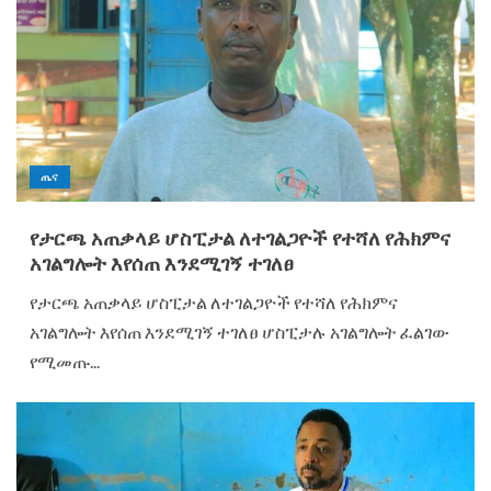
ጤና
የታርጫ አጠቃላይ ሆስፒታል ለተገልጋዮች የተሻለ የሕክምና
አገልግሎት እየሰጠ እንደሚገኝ ተገለፀ
የታርጫ አጠቃላይ ሆስፒታል ለተገልጋዮች የተሻለ የሕክምና
አገልግሎት እየሰጠ እንደሚገኝ ተገለፀ ሆስፒታሉ አገልግሎት ፈልገው
የሚመጡ...