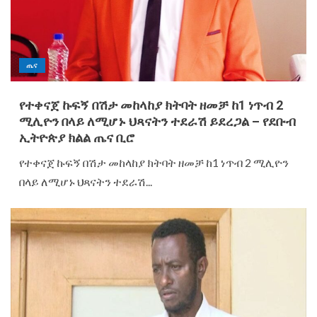
ጤና
የተቀናጀ ኩፍኝ በሽታ መከላከያ ክትባት ዘመቻ ከ1 ነጥብ 2
ሚሊዮን በላይ ለሚሆኑ ህጻናትን ተደራሽ ይደረጋል – የደቡብ
ኢትዮጵያ ክልል ጤና ቢሮ
የተቀናጀ ኩፍኝ በሽታ መከላከያ ክትባት ዘመቻ ከ1 ነጥብ 2 ሚሊዮን
በላይ ለሚሆኑ ህጻናትን ተደራሽ...