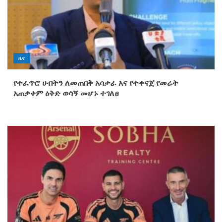
ዜና
የተፈጥሮ ሀብትን ለመጠበቅ አሳታፊ እና የተቀናጀ የመሬት
አጠቃቀም ዕቅድ ወሳኝ መሆኑ ተገለፀ