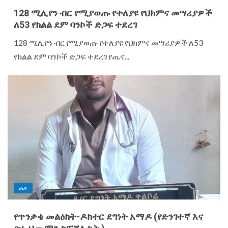
128 ሚሊየን ብር የሚያወጡ የተለያዩ የህክምና መሣሪያዎች
ለ53 የክልል ደም ባንኮች ድጋፍ ተደረገ
128 ሚሊየን ብር የሚያወጡ የተለያዩ የህክምና መሣሪያዎች ለ53
የክልል ደም ባንኮች ድጋፍ ተደረገ የጤና...
ጤና
የጥንቃቄ መልዕክት-ዶክተር ደግነት አማዶ (የድንገተኛ እና