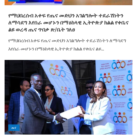
የማህበረሰብ አቀፍ የጤና መድህን አገልግሎት ተደራሽነትን
ለማሳደግ እየሰራ መሆኑን በማዕከላዊ ኢትዮጵያ ክልል የቀቤና
ልዩ ወረዳ ጤና ጥበቃ ጽ/ቤት ገለፀ
የማህበረሰብ አቀፍ የጤና መድህን አገልግሎት ተደራሽነትን ለማሳደግ
እየሰራ መሆኑን በማዕከላዊ ኢትዮጵያ ክልል የቀቤና ልዩ...
ጤና