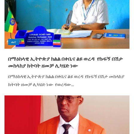
ጤና
በማዕከላዊ ኢትዮጵያ ክልል በቀቤና ልዩ ወረዳ የኩፍኝ በሽታ
መከላከያ ክትባት ዘመቻ ሊካሄድ ነው
በማዕከላዊ ኢትዮጵያ ክልል በቀቤና ልዩ ወረዳ የኩፍኝ በሽታ መከላከያ
ክትባት ዘመቻ ሊካሄድ ነው የወረዳው...