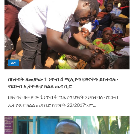
ጤና
በክትባት ዘመቻው 1 ነጥብ 4 ሚሊዮን ህፃናትን ይከተባሉ-
የደቡብ ኢትዮጵያ ክልል ጤና ቢሮ
በክትባት ዘመቻው 1 ነጥብ 4 ሚሊዮን ህፃናትን ይከተባሉ-የደቡብ
ኢትዮጵያ ክልል ጤና ቢሮ ከግንቦት 22/2017ዓ.ም...