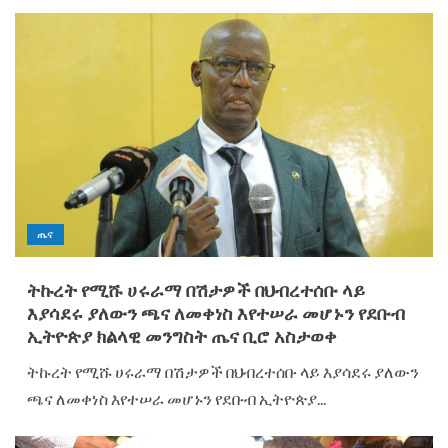
ጤና
ትኩረት የሚሹ ሀሩራማ በሽታዎች በህብረተሰቡ ላይ
እያሳደሩ ያለውን ጫና ለመቀነስ እየተሠራ መሆኑን የደቡብ
ኢትዮጵያ ክልላዊ መንግስት ጤና ቢሮ አስታወቀ
ትኩረት የሚሹ ሀሩራማ በሽታዎች በህብረተሰቡ ላይ እያሳደሩ ያለውን
ጫና ለመቀነስ እየተሠራ መሆኑን የደቡብ ኢትዮጵያ...