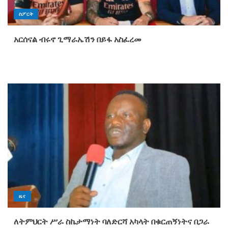
ስፖርት
አርሰናል ብሩኖ ጊማራኤሽን በይፋ አስፈረመ
ዜና
ለትምህርት ሥራ ስኬታማነት ባለድርሻ አካላት በቁርጠኝነትና በጋራ