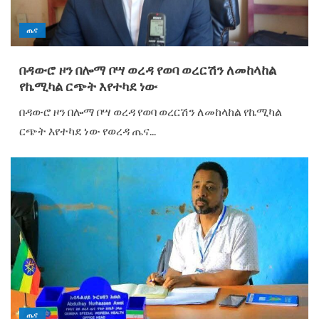
ጤና
በዳውሮ ዞን በሎማ ቦሣ ወረዳ የወባ ወረርሽን ለመከላከል
የኬሚካል ርጭት እየተካደ ነው
በዳውሮ ዞን በሎማ ቦሣ ወረዳ የወባ ወረርሽን ለመከላከል የኬሚካል
ርጭት እየተካደ ነው የወረዳ ጤና...
ጤና