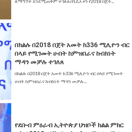
ለማግኘት እንደሚጠቅም ተገለጸ‎ ‎በጌዴኦ ዞን የ2018 በጀት...
በክልሉ በ2018 በጀት አመት ከ336 ሚሊዮን ብር
በላይ የሚገመት ሀብት ከምዝበራና ከብክነት
ማዳን መቻሉ ተገለጸ
በክልሉ በ2018 በጀት አመት ከ336 ሚሊዮን ብር በላይ የሚገመት
ሀብት ከምዝበራና ከብክነት ማዳን መቻሉ...
የደቡብ ምዕራብ ኢትዮጵያ ህዝቦች ክልል ምክር