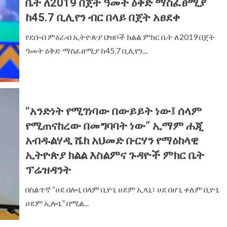
ቤት ለ2019 በጀት ዓመት ዕቅድ ማስፈፀሚያ
ከ45.7 ቢሊየን ብር በላይ በጀት አፀደቀ
የደቡብ ምዕራብ ኢትዮጵያ ህዝቦች ክልል ምክር ቤት ለ2019 በጀት
ዓመት ዕቅድ ማስፈፀሚያ ከ45.7 ቢሊየን...
“አንድነት የሚገነባው በውይይት ነው፤ ሰላም
የሚጠናከረው በመግባባት ነው” ኢማም ሐጂ
አብዱልሃዲ ሼክ አህመድ ቡርሃን የማዕከላዊ
ኢትዮጵያ ክልል እስልምና ጉዳዮች ምክር ቤት
ፕሬዝዳንት
በስልጥኛ “ሀደ በሎኒ በላም ቢዮኒ ሀደም ኢላኒ፣ ሀደ በሆኒ ቀለም ቢዮኒ
ሀደም ኢሎኒ” በሚል...