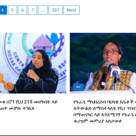
4
5
6
7
…
337
Next
ዜና
መቱ በ71 ሺህ 219 መዛግብት ላይ
የጉራጌ ማህበረሰብ ባህላዊ እሴቶች 
ስጠት መቻሉ ተገለጸ
ለትውልድ ለማስተላለፍ የኪነ ጥበብ
በማጠናከር ላይ እንደሚገኝ የጉራጌ 
ቱሪዝም መምሪያ አስታወቀ