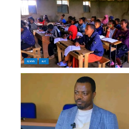
ቢዝነስ
ዜና