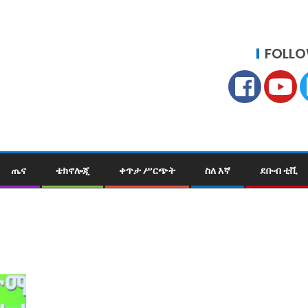
FOLLO
ጤና
ቴክኖሎጂ
ቀጥታ ሥርጭት
ስለ እኛ
ደቡብ ቲቪ