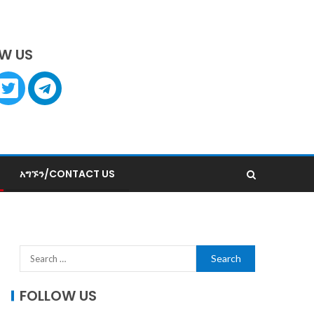
W US
አግኙን/CONTACT US
FOLLOW US