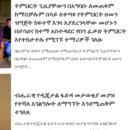
ትምህርት ጊዜያቸውን በአግባቡ ለመጠቀም
ከማስቻሉም በላይ ለቀጣዩ የትምህርት ዘመን
ዝግጅት ከፍተኛ እገዛ እያደረገላቸው መሆኑን
በሆሳዕና ከተማ አስተዳደር የበጎ ፈቃድ ትምህርት
እየተከታተሉ የሚገኙ ተማሪዎች ገለፁ
በክረምቱ ወቅት የሚሰጠው የማጠናከሪያ ትምህርት ጊዜያቸውን
በአግባቡ ለመጠቀም ከማስቻሉም በላይ ለቀጣዩ የትምህርት ዘመን
ዝግጅት...
ብሔራዊ የዲጂታል ፋይዳ መታወቂያ መያዝ
የተሻለ አገልግሎት ለማግኘት እንደሚጠቅም
ተገለጸ‎
ብሔራዊ የዲጂታል ፋይዳ መታወቂያ መያዝ የተሻለ አገልግሎት