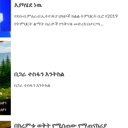
እያካሄደ ነዉ
የደቡብ ምዕራብ ኢትዮጵያ ህዝቦች ክልል ትምህርት ቢሮ የ2019
የትምህርት ልማት ስራዎች የንቅናቄ መድረክ በታርጫ...
በጋራ ተስፋን እንትከል
በጋራ ተስፋን እንትከል
በክረምቱ ወቅት የሚሰጠው የማጠናከሪያ