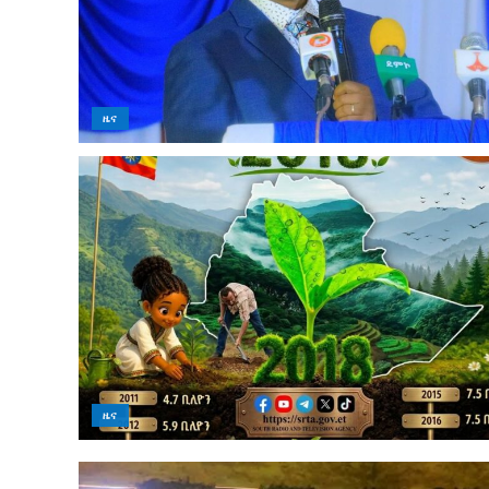
ዜና
ዜና