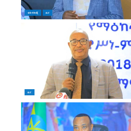
ቴክኖሎጂ
ዜና
ዜና