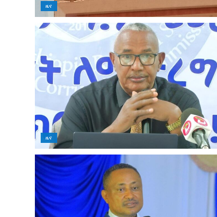
ዜና
ዜና