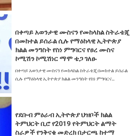
በቀጣይ አወንታዊ ሙስናን የመከላከል ስትራቴጂ
በመከተል ይሰራል ሲሉ የማዕከላዊ ኢትዮጵያ
ክልል መንግስት የስነ ምግባርና የፀረ ሙስና
ኮሚሽን ኮሚሽነር ማሞ ቴጋ ገለፁ
በቀጣይ አወንታዊ ሙስናን የመከላከል ስትራቴጂ በመከተል ይሰራል
ሲሉ የማዕከላዊ ኢትዮጵያ ክልል መንግስት የስነ ምግባርና...
የደቡብ ምዕራብ ኢትዮጵያ ህዝቦች ክልል
ትምህርት ቢሮ የ2019 የትምህርት ልማት
ስራዎች የንቅናቄ መድረክ በታርጫ ከተማ