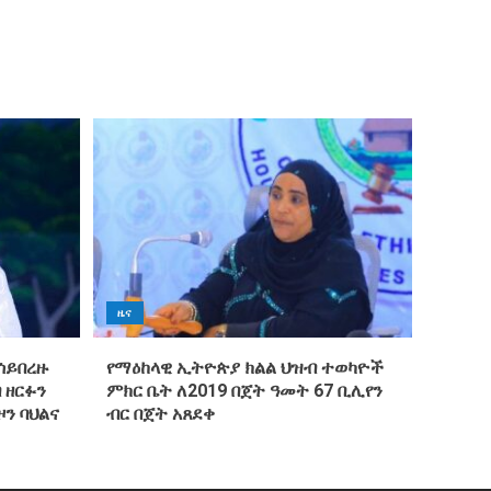
ዜና
ሳይበረዙ
የማዕከላዊ ኢትዮጵያ ክልል ህዝብ ተወካዮች
 ዘርፉን
ምክር ቤት ለ2019 በጀት ዓመት 67 ቢሊየን
ዞን ባህልና
ብር በጀት አጸደቀ