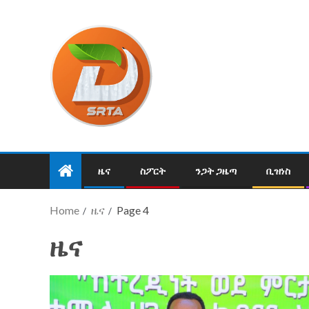
ዜና
ስፖርት
ንጋት ጋዜጣ
ቢዝነስ
Home
ዜና
Page 4
ዜና