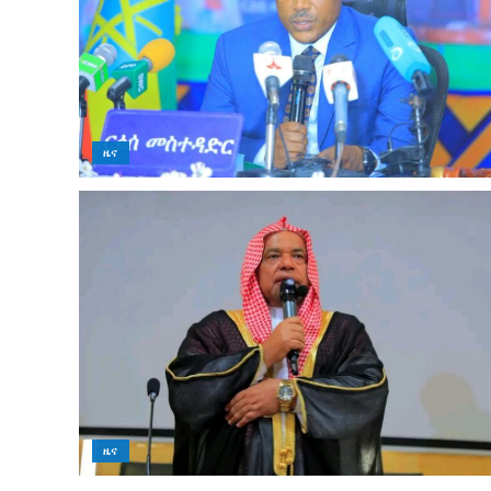
ዜና
ዜና