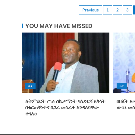
Previous
1
2
3
YOU MAY HAVE MISSED
ዜና
ዜና
ለትምህርት ሥራ ስኬታማነት ባለድርሻ አካላት
በበጀት አ
በቁርጠኝነትና በጋራ መስራት እንዳለባቸው
ውሳኔ መ
ተገለፀ