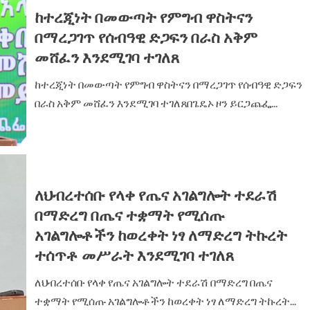
‎ከተረጂነት በመውጣት የምግብ ዋስትናን
በማረጋገጥ የሰብዓዊ ድጋፍን በራስ አቅም
መሸፈን እንደሚገባ ተገለጸ
‎ከተረጂነት በመውጣት የምግብ ዋስትናን በማረጋገጥ የሰብዓዊ ድጋፍን
በራስ አቅም መሸፈን እንደሚገባ ተገለጸ‎‎በጌዴኦ ዞን ይርጋጨፌ...
ለህብረተሰቡ የላቀ የጤና አገልግሎት ተደራሽ
በማድረግ በጤና ተቋማት የሚሰጡ
አገልግሎቶችን ከወረቀት ነፃ ለማድረግ ትኩረት
ተሰጥቶ መሥራት እንደሚገባ ተገለጸ‎
ለህብረተሰቡ የላቀ የጤና አገልግሎት ተደራሽ በማድረግ በጤና
ተቋማት የሚሰጡ አገልግሎቶችን ከወረቀት ነፃ ለማድረግ ትኩረት...