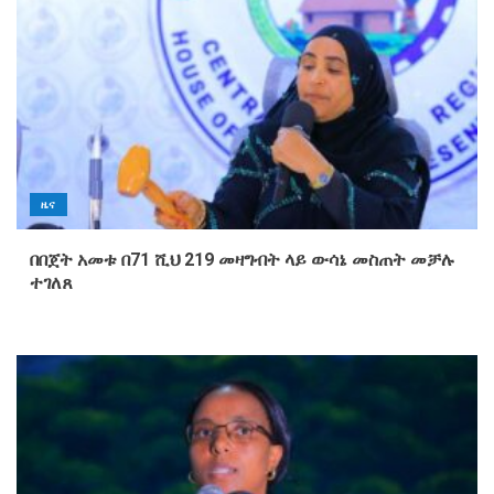
ዜና
በበጀት አመቱ በ71 ሺህ 219 መዛግብት ላይ ውሳኔ መስጠት መቻሉ
ተገለጸ