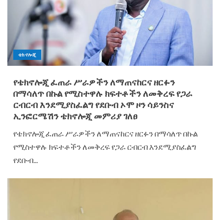
ቴክኖሎጂ
የቴክኖሎጂ ፈጠራ ሥራዎችን ለማጠናከርና ዘርፉን
በማሳለጥ በኩል የሚስተዋሉ ክፍተቶችን ለመቅረፍ የጋራ
ርብርብ እንደሚያስፈልግ የደቡብ ኦሞ ዞን ሳይንስና
ኢንፎርሜሽን ቴክኖሎጂ መምሪያ ገለፀ
የቴክኖሎጂ ፈጠራ ሥራዎችን ለማጠናከርና ዘርፉን በማሳለጥ በኩል
የሚስተዋሉ ክፍተቶችን ለመቅረፍ የጋራ ርብርብ እንደሚያስፈልግ
የደቡብ...