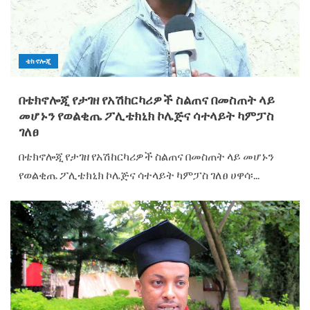
ቴክኖሎጂ
በቴክኖሎጂ የታገዘ የአሽከርካሪዎች ስልጠና በመስጠት ላይ
መሆኑን የወልቂጤ ፖሊቴክኒክ ኮሌጅና ሳተላይት ካምፓስ
ገለፀ
በቴክኖሎጂ የታገዘ የአሽከርካሪዎች ስልጠና በመስጠት ላይ መሆኑን
የወልቂጤ ፖሊቴክኒክ ኮሌጅና ሳተላይት ካምፓስ ገለፀ ሀዋሳ፡...