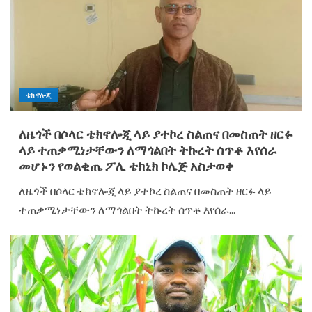
ቴክኖሎጂ
ለዜጎች በሶላር ቴክኖሎጂ ላይ ያተኮረ ስልጠና በመስጠት ዘርፉ
ላይ ተጠቃሚነታቸውን ለማጎልበት ትኩረት ሰጥቶ እየሰራ
መሆኑን የወልቂጤ ፖሊ ቴክኒክ ኮሌጅ አስታወቀ
ለዜጎች በሶላር ቴክኖሎጂ ላይ ያተኮረ ስልጠና በመስጠት ዘርፉ ላይ
ተጠቃሚነታቸውን ለማጎልበት ትኩረት ሰጥቶ እየሰራ...