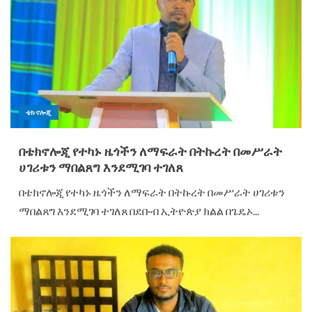
ቴክኖሎጂ
በቴክኖሎጂ የተካኑ ዜጎችን ለማፍራት በትኩረት በመሥራት
ሀገሪቱን ማበልጸግ እንደሚገባ ተገለጸ
በቴክኖሎጂ የተካኑ ዜጎችን ለማፍራት በትኩረት በመሥራት ሀገሪቱን
ማበልጸግ እንደሚገባ ተገለጸ በደቡብ ኢትዮጵያ ክልል በጌዴኦ...