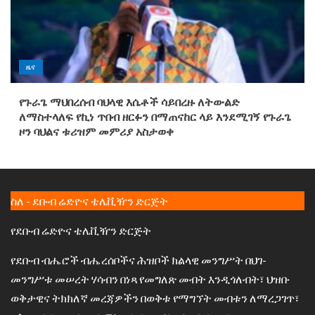
ዜና
የጉራጌ ማህበረሰብ ባህላዊ እሴቶች ሳይበረዙ ለትውልድ
ለማስተላለፍ የኪነ ጥበብ ዘርፉን በማጠናከር ላይ እንደሚገኝ የጉራጌ
ዞን ባህልና ቱሪዝም መምሪያ አስታወቀ
ስለ - ደቡብ ሬድዮና ቴሌቪዥን ድርጅት
የደቡብ ሬድዮና ቴሌቪዥን ድርጅት
የደቡብ ብሔሮች ብሔረሰቦችና ሕዝቦች ክልላዊ መንግሥት በህገ-
መንግሥቱ መሠረት ሃሳብን በነጻ የመግለጽ መብት እንዲጎለብት፣ ህዝቡ
ወቅታዊና ትክክለኛ መረጃዎችን በወቅቱ የማግኘት መብቱን ለማረጋገጥ፣