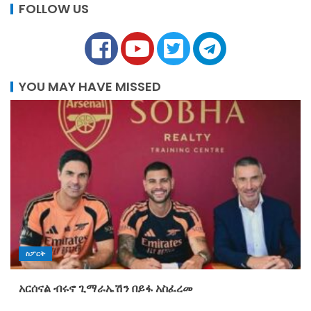
FOLLOW US
YOU MAY HAVE MISSED
ስፖርት
አርሰናል ብሩኖ ጊማራኤሽን በይፋ አስፈረመ