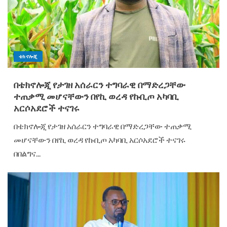
ቴክኖሎጂ
በቴክኖሎጂ የታገዘ አሰራርን ተግባራዊ በማድረጋቸው
ተጠቃሚ መሆናቸውን በየኪ ወረዳ የኩቢጦ አካባቢ
አርሶአደሮች ተናገሩ
በቴክኖሎጂ የታገዘ አሰራርን ተግባራዊ በማድረጋቸው ተጠቃሚ
መሆናቸውን በየኪ ወረዳ የኩቢጦ አካባቢ አርሶአደሮች ተናገሩ
በበልግና...