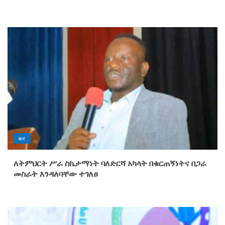
ዜና
ለትምህርት ሥራ ስኬታማነት ባለድርሻ አካላት በቁርጠኝነትና በጋራ
መስራት እንዳለባቸው ተገለፀ