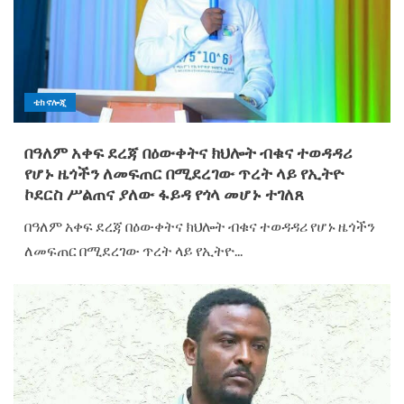
ቴክኖሎጂ
በዓለም አቀፍ ደረጃ በዕውቀትና ክህሎት ብቁና ተወዳዳሪ
የሆኑ ዜጎችን ለመፍጠር በሚደረገው ጥረት ላይ የኢትዮ
ኮደርስ ሥልጠና ያለው ፋይዳ የጎላ መሆኑ ተገለጸ
‎‎በዓለም አቀፍ ደረጃ በዕውቀትና ክህሎት ብቁና ተወዳዳሪ የሆኑ ዜጎችን
ለመፍጠር በሚደረገው ጥረት ላይ የኢትዮ...