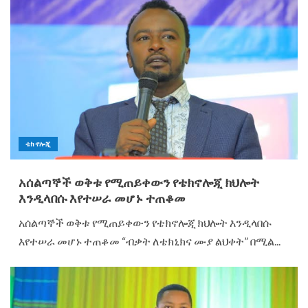
ቴክኖሎጂ
አሰልጣኞች ወቅቱ የሚጠይቀውን የቴክኖሎጂ ክህሎት
እንዲላበሱ እየተሠራ መሆኑ ተጠቆመ
አሰልጣኞች ወቅቱ የሚጠይቀውን የቴክኖሎጂ ክህሎት እንዲላበሱ
እየተሠራ መሆኑ ተጠቆመ “ብቃት ለቴክኒክና ሙያ ልህቀት” በሚል...