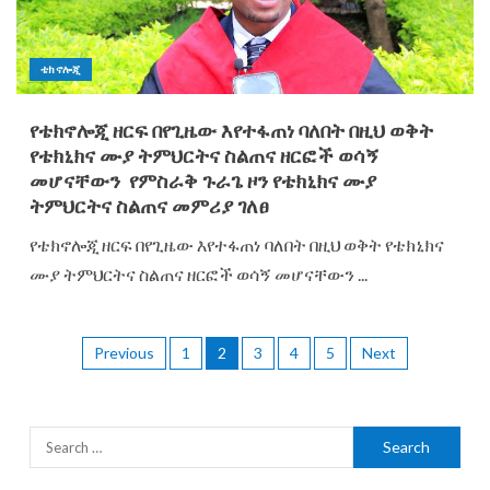
ቴክኖሎጂ
የቴክኖሎጂ ዘርፍ በየጊዜው እየተፋጠነ ባለበት በዚህ ወቅት
የቴክኒክና ሙያ ትምህርትና ስልጠና ዘርፎች ወሳኝ
መሆናቸውን የምስራቅ ጉራጌ ዞን የቴክኒክና ሙያ
ትምህርትና ስልጠና መምሪያ ገለፀ
የቴክኖሎጂ ዘርፍ በየጊዜው እየተፋጠነ ባለበት በዚህ ወቅት የቴክኒክና
ሙያ ትምህርትና ስልጠና ዘርፎች ወሳኝ መሆናቸውን ...
Previous
1
2
3
4
5
Next