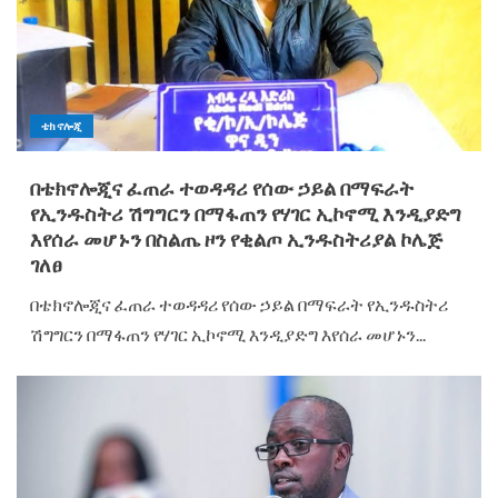
ቴክኖሎጂ
በቴክኖሎጂና ፈጠራ ተወዳዳሪ የሰው ኃይል በማፍራት
የኢንዱስትሪ ሽግግርን በማፋጠን የሃገር ኢኮኖሚ እንዲያድግ
እየሰራ መሆኑን በስልጤ ዞን የቂልጦ ኢንዱስትሪያል ኮሌጅ
ገለፀ
በቴክኖሎጂና ፈጠራ ተወዳዳሪ የሰው ኃይል በማፍራት የኢንዱስትሪ
ሽግግርን በማፋጠን የሃገር ኢኮኖሚ እንዲያድግ እየሰራ መሆኑን...