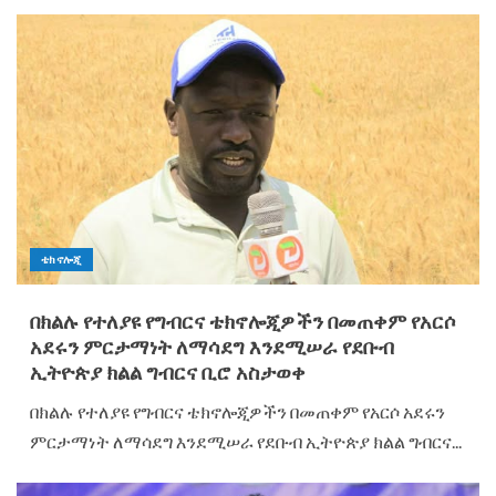
ቴክኖሎጂ
በክልሉ የተለያዩ የግብርና ቴክኖሎጂዎችን በመጠቀም የአርሶ
አደሩን ምርታማነት ለማሳደግ እንደሚሠራ የደቡብ
ኢትዮጵያ ክልል ግብርና ቢሮ አስታወቀ
በክልሉ የተለያዩ የግብርና ቴክኖሎጂዎችን በመጠቀም የአርሶ አደሩን
ምርታማነት ለማሳደግ እንደሚሠራ የደቡብ ኢትዮጵያ ክልል ግብርና...