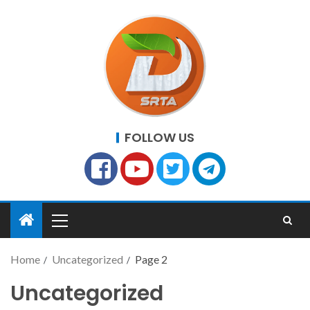
FOLLOW US
Home
Uncategorized
Page 2
Uncategorized