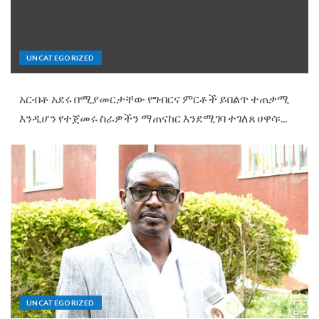
UNCATEGORIZED
አርብቶ አደሩ በሚያመርታቸው የግብርና ምርቶች ይበልጥ ተጠቃሚ
እንዲሆን የተጀመሩ ስራዎችን ማጠናከር እንደሚገባ ተገለጸ ሀዋሳ፡...
UNCATEGORIZED