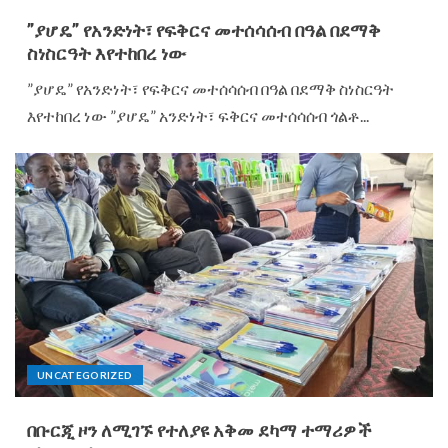
”ያሆዴ” የአንድነት፣ የፍቅርና መተሰሳሰብ በዓል በደማቅ
ስነስርዓት እየተከበረ ነው
”ያሆዴ” የአንድነት፣ የፍቅርና መተሰሳሰብ በዓል በደማቅ ስነስርዓት
እየተከበረ ነው ”ያሆዴ” አንድነት፣ ፍቅርና መተሰሳሰብ ጎልቶ...
UNCATEGORIZED
በቡርጂ ዞን ለሚገኙ የተለያዩ አቅመ ደካማ ተማሪዎች