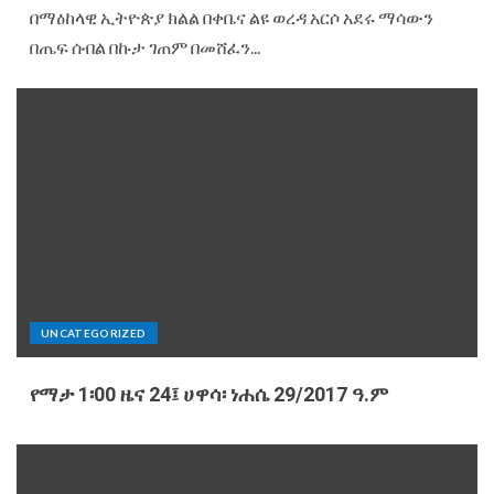
በማዕከላዊ ኢትዮጵያ ክልል በቀቤና ልዩ ወረዳ አርሶ አደሩ ማሳውን
በጤፍ ሰብል በኩታ ገጠም በመሸፈን...
UNCATEGORIZED
የማታ 1፡00 ዜና 24፤ ሀዋሳ፡ ነሐሴ 29/2017 ዓ.ም