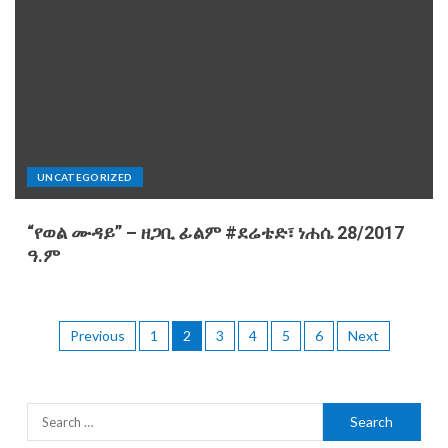
UNCATEGORIZED
“የወል ሙዳይ” – ዘጋቢ ፊልም #ደሬቴድ፣ ነሐሴ 28/2017
ዓ.ም
Previous
1
2
3
4
5
6
Next