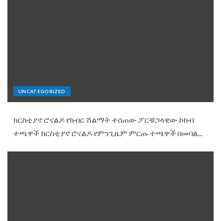
UNCATEGORIZED
ክርስቲያኖ ሮናልዶ የክብር ሽልማት ተሰጠው ፖርቹጋላዊው ኮከብ
ተጫዋች ክርስቲያኖ ሮናልዶ የምንጊዜም ምርጡ ተጫዋች በመባል...