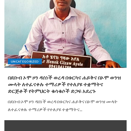
UNCATEGORIZED
በደቡብ ኦሞ ዞን ዳሰነች ወረዳ በቱርካና ሐይቅና በኦሞ ወንዝ
ሙላት ለተፈናቀሉ ተማሪዎች የተለያዩ ተቋማትና
ድርጅቶች የትምህርት ቁሳቁሶች ድጋፍ አደረጉ
በደቡብ ኦሞ ዞን ዳሰነች ወረዳ በቱርካና ሐይቅና በኦሞ ወንዝ ሙላት
ለተፈናቀሉ ተማሪዎች የተለያዩ ተቋማትና...