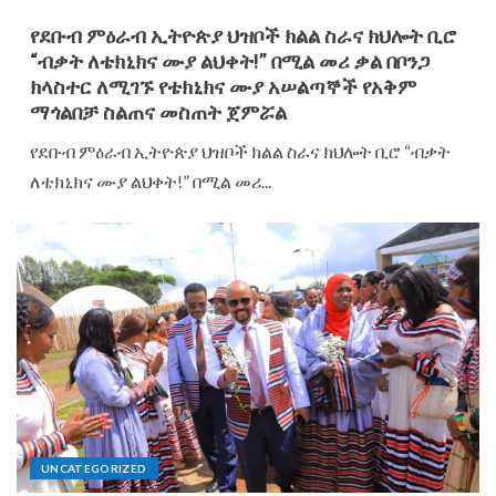
የደቡብ ምዕራብ ኢትዮጵያ ህዝቦች ክልል ስራና ክህሎት ቢሮ
“ብቃት ለቴክኒክና ሙያ ልህቀት!” በሚል መሪ ቃል በቦንጋ
ክላስተር ለሚገኙ የቴክኒክና ሙያ አሠልጣኞች የአቅም
ማጎልበቻ ስልጠና መስጠት ጀምሯል
የደቡብ ምዕራብ ኢትዮጵያ ህዝቦች ክልል ስራና ክህሎት ቢሮ “ብቃት
ለቴክኒክና ሙያ ልህቀት!” በሚል መሪ...
UNCATEGORIZED