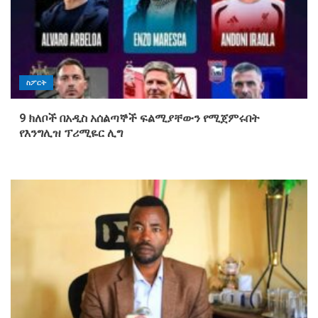
ስፖርት
9 ክለቦች በአዲስ አሰልጣኞች ፍልሚያቸውን የሚጀምሩበት
የእንግሊዝ ፕሪሚዬር ሊግ