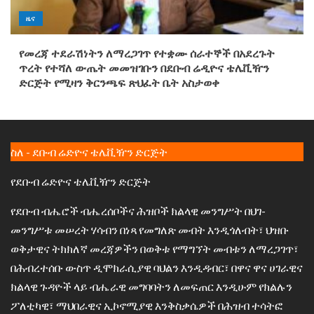
ዜና
የመረጃ ተደራሽነትን ለማረጋገጥ የተቋሙ ሰራተኞች በአደረጉት
ጥረት የተሻለ ውጤት መመዝገቡን በደቡብ ሬዲዮና ቴሌቪዥን
ድርጅት የሚዛን ቅርንጫፍ ጽህፈት ቤት አስታወቀ
ስለ - ደቡብ ሬድዮና ቴሌቪዥን ድርጅት
የደቡብ ሬድዮና ቴሌቪዥን ድርጅት
የደቡብ ብሔሮች ብሔረሰቦችና ሕዝቦች ክልላዊ መንግሥት በህገ-
መንግሥቱ መሠረት ሃሳብን በነጻ የመግለጽ መብት እንዲጎለብት፣ ህዝቡ
ወቅታዊና ትክክለኛ መረጃዎችን በወቅቱ የማግኘት መብቱን ለማረጋገጥ፣
በሕብረተሰቡ ውስጥ ዲሞክራሲያዊ ባህልን እንዲዳብር፣ በዋና ዋና ሀገራዊና
ክልላዊ ጉዳዮች ላይ ብሔራዊ መግባባትን ለመፍጠር እንዲሁም የክልሉን
ፖለቲካዊ፣ ማህበራዊና ኢኮኖሚያዊ እንቅስቃሴዎች በሕዝብ ተሳትፎ