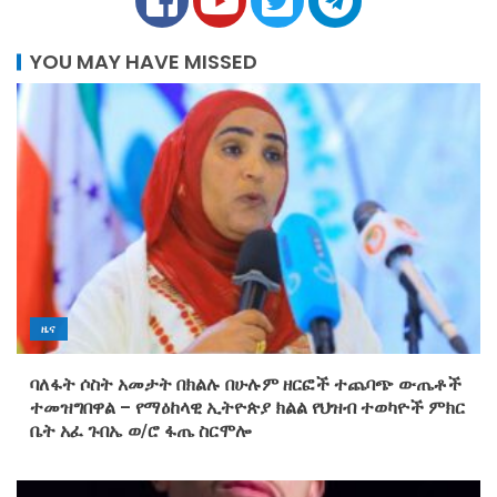
YOU MAY HAVE MISSED
ዜና
ባለፋት ሶስት አመታት በክልሉ በሁሉም ዘርፎች ተጨባጭ ውጤቶች
ተመዝግበዋል – የማዕከላዊ ኢትዮጵያ ክልል የህዝብ ተወካዮች ምክር
ቤት አፈ ጉበኤ ወ/ሮ ፋጤ ስርሞሎ