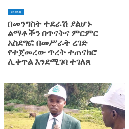
ቴክኖሎጂ
በመንግስት ተደራሽ ያልሆኑ
ልማቶችን በጥናትና ምርምር
አስደግፎ በመሥራት ረገድ
የተጀመረው ጥረት ተጠናክሮ
ሊቀጥል እንደሚገባ ተገለጸ