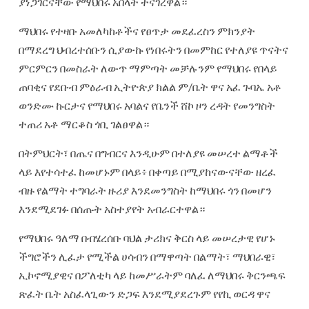
ያነጋገርናቸው የማህበሩ አበላት ተናገረዋል።
ማህበሩ የተዛቡ አመለካከቶችና የፀጥታ መደፈረስን ምክንያት
በማደረግ ህብረተሰቡን ሲያውኩ የነበሩትን በመምከር የተለያዩ ጥናትና
ምርምርን በመስራት ለውጥ ማምጣት መቻሉንም የማህበሩ የበላይ
ጠባቂና የደቡብ ምዕራብ ኢትዮጵያ ክልል ም/ቤት ዋና አፈ ጉባኤ አቶ
ወንድሙ ኩርታና የማህበሩ አባልና የቤንች ሸኮ ዞን ረዳት የመንግስት
ተጠሪ አቶ ማርቆስ ጎቢ ገልፀዋል።
በትምህርት፣ በጤና በግብርና እንዲሁም በተለያዩ መሠረተ ልማቶች
ላይ እየተሳተፈ ከመሆኑም በላይ፥ በቀጣይ በሚያከናውናቸው ዘረፈ
ብዙ የልማት ተግባራት ዙሪያ እንደመንግስት ከማህበሩ ጎን በመሆን
እንደሚደገፉ በሰጡት አስተያየት አብራርተዋል።
የማህበሩ ዓለማ በብሄረሰቡ ባህል ታሪክና ቅርስ ላይ መሠረታዊ የሆኑ
ችግሮችን ሊፈታ የሚችል ሀሳብን በማዋጣት በልማት፣ ማህበራዊ፣
ኢኮኖሚያዊና በፖለቲካ ላይ ከመሥራትም ባለፈ ለማህበሩ ቅርንጫፍ
ጽፈት ቤት አስፈላጊውን ድጋፍ እንደሚያደረጉም የየኪ ወርዳ ዋና