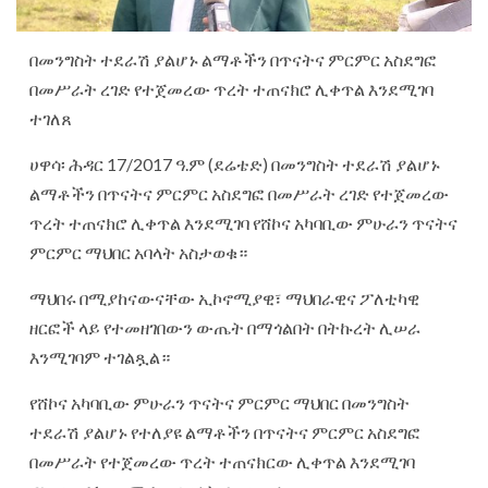
በመንግስት ተደራሽ ያልሆኑ ልማቶችን በጥናትና ምርምር አስደግፎ
በመሥራት ረገድ የተጀመረው ጥረት ተጠናክሮ ሊቀጥል እንደሚገባ
ተገለጸ
ሀዋሳ፡ ሕዳር 17/2017 ዓ.ም (ደሬቴድ) በመንግስት ተደራሽ ያልሆኑ
ልማቶችን በጥናትና ምርምር አስደግፎ በመሥራት ረገድ የተጀመረው
ጥረት ተጠናክሮ ሊቀጥል እንደሚገባ የሸኮና አካባቢው ምሁራን ጥናትና
ምርምር ማህበር አባላት አስታወቁ።
ማህበሩ በሚያከናውናቸው ኢኮኖሚያዊ፣ ማህበራዊና ፖለቲካዊ
ዘርፎች ላይ የተመዘገበውን ውጤት በማጎልበት በትኩረት ሊሠራ
እንሚገባም ተገልጿል።
የሸኮና
አካባቢው ምሁራን ጥናትና ምርምር ማህበር በመንግስት
ተደራሽ ያልሆኑ የተለያዩ ልማቶችን በጥናትና ምርምር አስደግፎ
በመሥራት የተጀመረው ጥረት ተጠናክርው ሊቀጥል እንደሚገባ