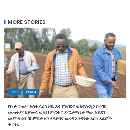
MORE STORIES
ቢዝነስ
ቴክኖሎጂ
የኩታ ገጠም አስተራረስ ዘዴ እና የግብርና ቴክኖሎጂን በተገቢ
መጠቀም ከጀመሩ ወዲህ ምርትና ምርታማነታቸው እያደገ
መምጣቱን በከምባታ ዞን የዶዮገና ወረዳ አንዳንድ አርሶ አደሮች
ተናገሩ