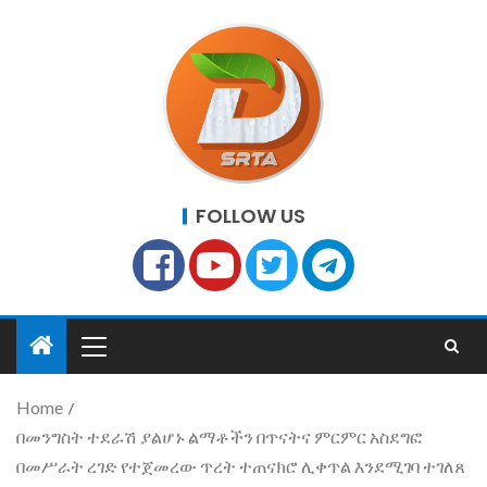
FOLLOW US
Home
በመንግስት ተደራሽ ያልሆኑ ልማቶችን በጥናትና ምርምር አስደግፎ
በመሥራት ረገድ የተጀመረው ጥረት ተጠናክሮ ሊቀጥል እንደሚገባ ተገለጸ