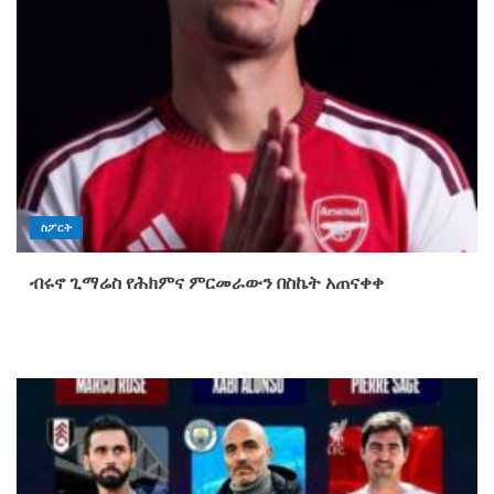
ስፖርት
ብሩኖ ጊማሬስ የሕክምና ምርመራውን በስኬት አጠናቀቀ