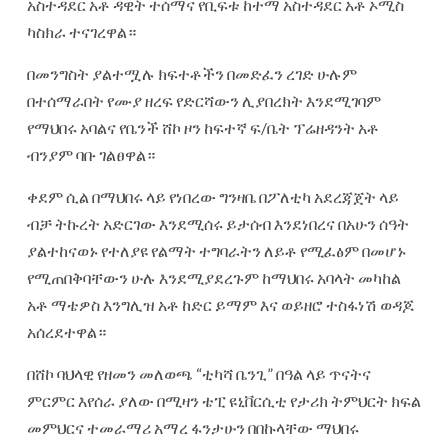
አስተዳደር አቶ ዳዊት ተሰማና የቢፍቱ ከተማ አስተዳደር አቶ ኦሚስ
ካስክራ ተናገረዋል።
በመንግስት ያልተሟሉ ክፍተቶችን በመድፈን ረገድ ሁሉም
በተሰማራበት የሙያ ዘረፍ የድርሻውን ሊያበረክት እንደሚገባም
የማህበሩ አባልና የቤንች ሸኮ ዞን ከፍተኛ ፍ/ቤት ፕሬዘዳንት አቶ
ብንያም ባቡ ገልፀዋል።
ቀደም ሲል በማህበሩ ላይ የነበረው ግንዛቤ በፖለቲካ አደረጃጀት ላይ
ብቻ ትኩረት አድርገው እንደሚሰሩ ይታሰብ እንደነበረና በአሁን ሰዓት
ያልተከናወኑ የተለያዩ የልማት ተግባራትን ለይቶ የሚፈፅም በመሆኑ
የሚጠበቅባቸውን ሁሉ እንደሚያደረጉም ከማህበሩ አባላት መካከል
አቶ ማቴዎስ እንግሊዝ አቶ ከድር ይማም እና ወይዘሮ ተስፋነሽ ወዳጆ
አሰረደተዋል።
በሸኮ ባህላዊ የዘመን መለወጫ “ቲካሻ ቤንጊ” በዓል ላይ ጥናትና
ምርምር እየሰራ ያለው በሚዛን ቴፒ ዩኒቨርሲቲ የታሪክ ትምህርት ክፍል
መምህርና ተመራማሪ አማረ ፋንታሁን በበኩላቸው ማህበሩ