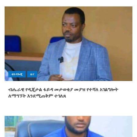
ቴክኖሎጂ
ዜና
ብሔራዊ የዲጂታል ፋይዳ መታወቂያ መያዝ የተሻለ አገልግሎት
ለማግኘት እንደሚጠቅም ተገለጸ‎