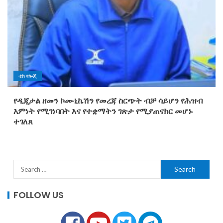
ቴክኖሎጂ
የዲጂታል ዘመን ኮሙኒኬሽን የመረጃ ስርጭት ብቻ ሳይሆን የሕዝብ
እምነት የሚገነባበት እና የተቋማትን ገጽታ የሚያጠናክር መሆኑ
ተገለጸ
FOLLOW US