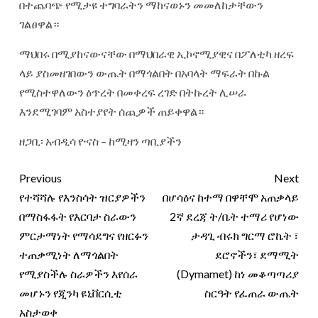
በተጨባጭ የሚታዩ ተግባራትን ማከናወኑን መመለከታቸውን
ገልፀዋል።
ማህበሩ በሚያከናውናቸው በማህበራዊ ኢኮኖሚያዊና በፖለቲካ ዘረፍ
ላይ ያስመዘገበውን ውጤት በማጎልበት በአባላት ማፍራት በኩል
የሚስተዋለውን ዕጥረት በመቀረፍ ረገድ በትኩረት ሊሠራ
እንደሚገባም አስተያየት ሰጪዎች ጠይቀዋል።
ዘጋቢ፡ አብዲሳ ዮናስ – ከሚዛን ጣቢያችን
Previous
Next
የተሻሻሉ የእንስሳት ዝርያዎችን
በሆሳዕና ከተማ በዋቸሞ አጠቃላይ
በማስፋፋት የእርባታ ስራውን
2ኛ ደረጃ ት/ቤት ተማሪ የሆነው
ምርታማነት የማሳደግና የዘርፉን
ታዳጊ ብሩክ ግርማ ሮኬት ፣
ተጠቃሚነት ለማጎልበት
ደሮኖችን፣ ደማሚት
የሚያስችሉ ስራዎችን እየሰራ
(Dymamet) ከነ መቆጣጣሪያ
መሆኑን የጂንካ ዩኒቨርሲቲ
ስርዓት የፈጠራ ውጤት
አስታወቀ