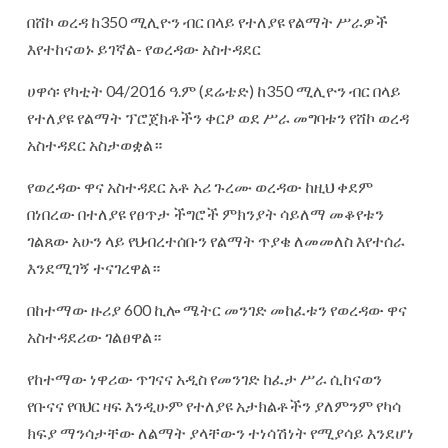
በሸኮ ወረዳ ከ350 ሚሊዮን ብር በላይ የተለያዩ የልማት ሥራዎች
እየተከናወኑ ይገኛል- የወረዳው አስተዳደር
ሀዋሳ፡ የካቲት 04/2016 ዓ.ም (ደሬቴድ) ከ350 ሚሊዮን ብር በላይ
የተለያዩ የልማት ፕሮጀክቶችን ቀርፆ ወደ ሥራ መግባቱን የሸኮ ወረዳ
አስተዳደር አስታወቋል።
የወረዳው ዋና አስተዳደር አቶ አሪ ጉረሙ ወረዳው ከዚህ ቀደም
በነበረው በተለያዩ የፀጥታ ችግሮች ምክንያት ሳይለማ መቆየቱን
ገልጸው አሁን ላይ የህብረተሰቡን የልማት ጥያቄ ለመመለስ እየተሰራ
እንደሚገኝ ተናገረዋል።
በከተማው
ዙሪያ 600 ኪሎ ሜትር መንገድ መከፈቱን የወረዳው ዋና
አስተዳደሪው ገልፀዋል።
የከተማው ነዋሪው ጥገናና አዲስ የመንገድ ከፈታ ሥራ ሲከናወን
የቡናና የባህር ዛፍ እንዲሁም የተለያዩ አታክልቶችን ያለምንም የካሳ
ክፍያ ማንሳታቸው ለልማት ያላቸውን ተነሳሽነት የሚያሳይ እንደሆነ