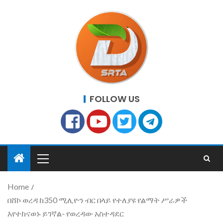
FOLLOW US
Home
በሸኮ ወረዳ ከ350 ሚሊዮን ብር በላይ የተለያዩ የልማት ሥራዎች
እየተከናወኑ ይገኛል- የወረዳው አስተዳደር