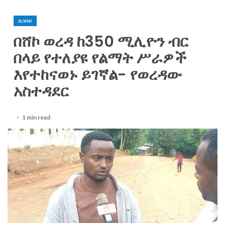
ቢዝነስ
በሸኮ ወረዳ ከ350 ሚሊዮን ብር
በላይ የተለያዩ የልማት ሥራዎች
እየተከናወኑ ይገኛል- የወረዳው
አስተዳደር
1 min read