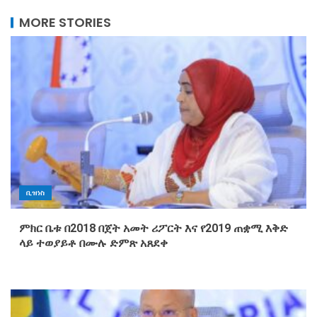
MORE STORIES
ቢዝነስ
ምክር ቤቱ በ2018 በጀት አመት ሪፖርት እና የ2019 ጠቋሚ እቅድ
ላይ ተወያይቶ በሙሉ ድምጽ አጸደቀ