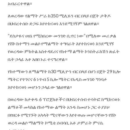
አብራርተዋል፡፡
ለወረዳው የልማት ሥራ ከ350 ሚሊዬን ብር በላይ በጀት ታቅዶ
በህብረተሰቡ ድጋፍ እየተከናወነ እንደሚገኝም ገልጸዋል፡፡
“ደስታዬና ሀዘኔ የሚከበረው መንገድ ሲኖር ነው” በሚለው መሪ ቃል
የሸኮ ከተማን መልሶ የማልማት ተግባራት እየተከናወነ እንደሚገኝ
የወረዳው ምክትል አስተዳደሪና የከተማ ልማት ኮንስትራክሽን ጽፈት
ቤት ኃላፊ አቶ አበበ ኑራ ተናግረዋል።
የከተማውን ለማልማት ከ30 ሚሊዮን ብር በላይ በሆነ በጀት 29 ኪሎ
ሜትር የጥገናና 6 ነጥብ 5 ኪሎ ሜትር የአዲስ መንገድ ግንባታ
እየተከናወነ መሆኑን ኃላፊው ገልፀዋል፡፡
በወረዳው ከታቀዱ 6 ፕሮጀክቶችና በህብረተሰብ ተሳትፎ ከሚከናወኑ
ልማቶች መካከል የከተማው ልማት አንዱ ከመሆኑ ጋር ተያይዞ
በየዘርፉ የሚገኙት አካላት ሚናቸውን እየተወጡ መሆናቸውን የሸኮ
ወረዳ መልሶ ማልማት ኮሚቴ ሰብሳቢ አቶ ታምራት ምናሴ