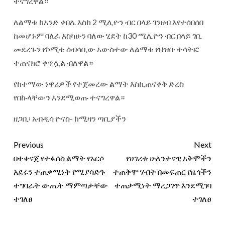
ተናግረዋል።
ለልማቱ ከአንድ ቀበሌ እስከ 2 ሚሊዮን ብር በላይ ገንዘብ እየተሰበሰበ
ከመሆኑም ባለፈ እስካሁን ባለው ሂደት ከ30 ሚሊዮን ብር በላይ ገቢ
መደረጉን የኮሚቴ ሰብሳቢው አውስተው ለልማቱ የህዝቡ ተሳትፎ
ተጠናክሮ ቀጥሏል ብለዋል።
የከተማው ነዋሪዎች የተጀመረው ልማት እስኪጠናቀቅ ድረስ
የበኩላቸውን እንደሚወጡ ተናግረዋል።
ዘጋቢ፡ አብዲሳ ዮናስ- ከሚዛን ጣቢያችን
Previous
Next
በተቀናጀ የተፋሰስ ልማት የአርሶ
የሀገሪቱ ሁለንተናዊ አቅሞችን
አደሩን ተጠቃሚነት የሚያሳድጉ
ተጠቅሞ ሃብት በመፍጠር የዜጎችን
ተግባራት ውጤት ማምጣታቸው
ተጠቃሚነት ማረጋገጥ እንደሚገባ
ተገለፀ
ተገለፀ