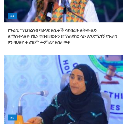
ዜና
የጉራጌ ማህበረሰብ ባህላዊ እሴቶች ሳይበረዙ ለትውልድ
ለማስተላለፍ የኪነ ጥበብ ዘርፉን በማጠናከር ላይ እንደሚገኝ የጉራጌ
ዞን ባህልና ቱሪዝም መምሪያ አስታወቀ
ዜና