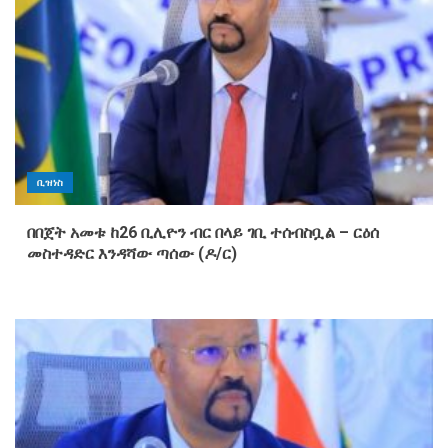
ቢዝነስ
በበጀት አመቱ ከ26 ቢሊዮን ብር በላይ ገቢ ተሰብስቧል – ርዕሰ
መስተዳድር እንዳሻው ጣሰው (ዶ/ር)