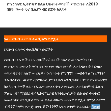
የማዕከላዊ ኢትዮጵያ ክልል ህዝብ ተወካዮች ምክር ቤት ለ2019
በጀት ዓመት 67 ቢሊየን ብር በጀት አጸደቀ
ስለ - ደቡብ ሬድዮና ቴሌቪዥን ድርጅት
የደቡብ ሬድዮና ቴሌቪዥን ድርጅት
የደቡብ ብሔሮች ብሔረሰቦችና ሕዝቦች ክልላዊ መንግሥት በህገ-
መንግሥቱ መሠረት ሃሳብን በነጻ የመግለጽ መብት እንዲጎለብት፣ ህዝቡ
ወቅታዊና ትክክለኛ መረጃዎችን በወቅቱ የማግኘት መብቱን ለማረጋገጥ፣
በሕብረተሰቡ ውስጥ ዲሞክራሲያዊ ባህልን እንዲዳብር፣ በዋና ዋና ሀገራዊና
ክልላዊ ጉዳዮች ላይ ብሔራዊ መግባባትን ለመፍጠር እንዲሁም የክልሉን
ፖለቲካዊ፣ ማህበራዊና ኢኮኖሚያዊ እንቅስቃሴዎች በሕዝብ ተሳትፎ
ለመተግበር እንዲቻል የደቡብ ክልል ብዙሃን መገናኛ ድርጅት በሚል ስያሜ
በ1997 ዓ/ም በአዋጅ ቁጥር 87/1997 እንዲቋቋም ተደርጓል፡፡
Read