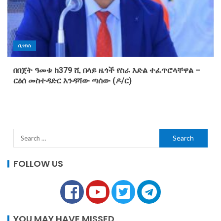
ቢዝነስ
በበጀት ዓመቱ ከ379 ሺ በላይ ዜጎች የስራ እድል ተፈጥሮላቸዋል –
ርዕሰ መስተዳድር እንዳሻው ጣሰው (ዶ/ር)
FOLLOW US
YOU MAY HAVE MISSED