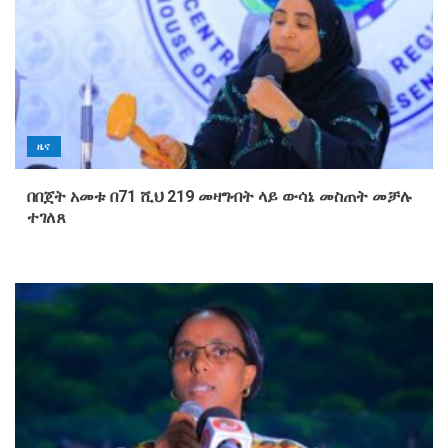
ዜና
በበጀት አመቱ በ71 ሺህ 219 መዛግብት ላይ ውሳኔ መስጠት መቻሉ
ተገለጸ