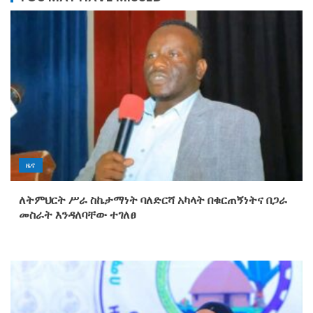
ዜና
ለትምህርት ሥራ ስኬታማነት ባለድርሻ አካላት በቁርጠኝነትና በጋራ
መስራት እንዳለባቸው ተገለፀ