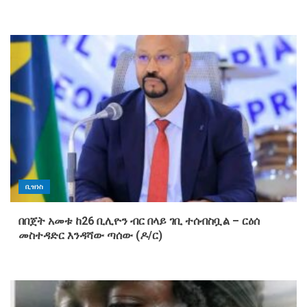
ቢዝነስ
በበጀት አመቱ ከ26 ቢሊዮን ብር በላይ ገቢ ተሰብስቧል – ርዕሰ
መስተዳድር እንዳሻው ጣሰው (ዶ/ር)