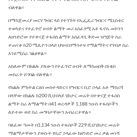
ብለዋል፡፡
በማስጀመሪያ መርሃ ግብር ላይ የተገኙት የኢፌዴሪ ግብርና ሚኒስቴር
ተወካይና የተፈጥሮ ሀብት ልማት መሪ አስፈፃሚ አቶ ፋኖሴ መኮንን
ለዘንድሮው የተቀናጀ ተፋሰስ ልማት አስፈላጊ ቅድመ ዝግጅት ስራ
ተጠናቆ ከ20 ሚሊዮን በላይ ህዝብ በማሳተፍ የማልማትና የጥበቃ ስራ
እንደሚሰራ ገልፀዋል።
አክለውም በክልሉ ያለውን የተፈጥሮ ሀብት ለማስጠበቅ በነቂስ
መስራት ይገባል ብለዋል።
የክልሉ ምክትል ርዕሰ መስተዳድርና የግብርና ቢሮ ኃላፊ አቶ ማስረሻ
በላቸው በክልሉ ከ200 ሺህ በላይ ሄክታር መሬት በተቀናጀ ተፋሰስ
ልማት ስራ ለማልማት በ41 ወረዳዎች 1,188 ንዑስ ተፋሰሶችን
ለይተው ወደ ስራ መግባታቸውን አብራርተዋል።
ባለፈው ዓመት በ1,134 ንዑስ ተፋሰሶች 229 ሺህ ሄክታር መሬት
ማልማታቸውን ያወሱት የቢሮ ኃላፊው ከዘንድሮ መሪ ቃል መነሻ