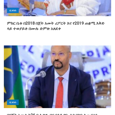
ቢዝነስ
ምክር ቤቱ በ2018 በጀት አመት ሪፖርት እና የ2019 ጠቋሚ እቅድ
ላይ ተወያይቶ በሙሉ ድምጽ አጸደቀ
ቢዝነስ