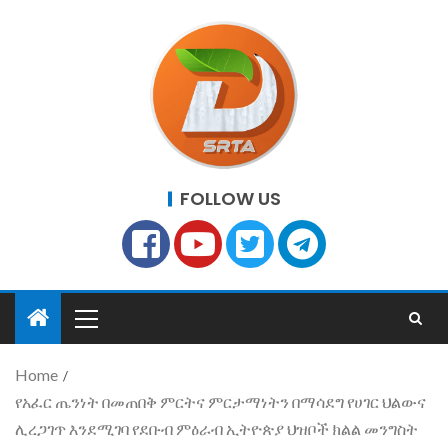
FOLLOW US
Home
የአፈር ጤንነት በመጠበቅ ምርትና ምርታማነትን በማሳደግ የሀገር ህልውና
ሊረጋገጥ እንደሚገባ የደቡብ ምዕራብ ኢትዮጵያ ህዝቦች ክልል መንግስት