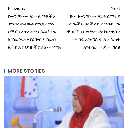
Previous
Next
የመንገድ መሠረተ ልማቶችን
በዞኑ በመንገድ መሠረተ ልማትና
በማሳለጡ በኩል የሚስተዋሉ
ሌሎች ዘርፎች ላይ የሚስተዋሉ
የማሽን እጥረቶችን ለመቅረፍ
ችግሮችን በመቅረፍ ለህብረተሰቡ
እየሰራ ነው – የደቡብ ምዕራብ
ቀልጣፋ አገልግሎት ለመስጠት
ኢትዮጵያ ህዝቦች ክልል መንግስት
እየተሰራ መሆኑ ተገለፀ
MORE STORIES