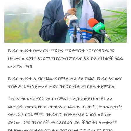
የአፈር ጤንነት በመጠበቅ ምርትና ምርታማነትን በማሳደግ የሀገር
ህልውና ሊረጋገጥ እንደሚገባ የደቡብ ምዕራብ ኢትዮጵያ ህዝቦች ክልል
መንግስት ገለፀ
የአፈር ጤንነት ለሀገር ህልውና በሚል መሪ ቃል የክልሉ የአፈር እና ውሃ
ጥበቃ ሥራ ማስጀመሪያ መርሃ-ግብር በኮንታ ዞን በይፋ ተጀምሯል፡፡
በመርሃ-ግባሩ የተገኙት የደቡብ ምዕራብ ኢትዮጵያ ህዝቦች ክልል
መንግስት የመንግስት ዋና ተጠሪና የብልጽግና ፓርት ቅርንጫፍ ጽ/ቤት
ኃላፊ አቶ ፀጋዩ ማሞ፤ በተፈጥሮ ሀብት የታደለ አካባቢ ላይ ነው
ያለነው፡፡ ነገር ግን በሰዎች ጫና እየደረሱ ያሉ ችግሮችን ለመቋቋም
የተጀመረው የተፋሰስ ልማት ተግባር የዘወትር ሥር መሆን ይገባል