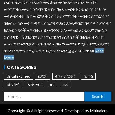
የደቡብ ብሔሮች ብሔረሰቦችና ሕዝቦች ክልላዊ መንግሥት በህገ-
መንግሥቱ መሠረት ሃሳብን በነጻ የመግለጽ መብት እንዲጎለብት፣ ህዝቡ
ወቅታዊና ትክክለኛ መረጃዎችን በወቅቱ የማግኘት መብቱን ለማረጋገጥ፣
በሕብረተሰቡ ውስጥ ዲሞክራሲያዊ ባህልን እንዲዳብር፣ በዋና ዋና ሀገራዊና
ክልላዊ ጉዳዮች ላይ ብሔራዊ መግባባትን ለመፍጠር እንዲሁም የክልሉን
ፖለቲካዊ፣ ማህበራዊና ኢኮኖሚያዊ እንቅስቃሴዎች በሕዝብ ተሳትፎ
ለመተግበር እንዲቻል የደቡብ ክልል ብዙሃን መገናኛ ድርጅት በሚል ስያሜ
በ1997 ዓ/ም በአዋጅ ቁጥር 87/1997 እንዲቋቋም ተደርጓል፡፡
Read
More
CATEGORIES
Uncategorized
ስፖርት
ቀጥታ ሥርጭት
ቢዝነስ
ቴክኖሎጂ
ንጋት ጋዜጣ
ዜና
ጤና
Copyright © All rights reserved. Developed by Mulualem