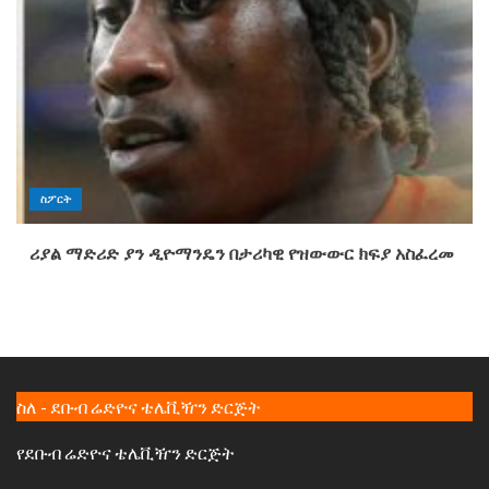
ስፖርት
ሪያል ማድሪድ ያን ዲዮማንዴን በታሪካዊ የዝውውር ክፍያ አስፈረመ
ስለ - ደቡብ ሬድዮና ቴሌቪዥን ድርጅት
የደቡብ ሬድዮና ቴሌቪዥን ድርጅት