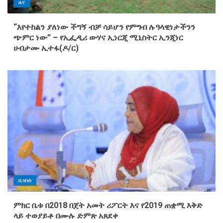
ዜና
“እየተከልን ያለነው ችግኝ ብቻ ሳይሆን የምግብ ሉዓላዊነታችንን
ጭምር ነው” – የኢፌዲሪ ውሃና ኢነርጂ ሚኒስትር ኢንጂነር
ሀብታሙ ኢተፋ(ዶ/ር)
ቢዝነስ
ምክር ቤቱ በ2018 በጀት አመት ሪፖርት እና የ2019 ጠቋሚ እቅድ
ላይ ተወያይቶ በሙሉ ድምጽ አጸደቀ