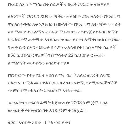
የአፈር ለምነት ማስጠበቅ ስራዎች ትኩረት ይደረጋሉ ብለዋል።
ለእንግዶች የእንኳን ደህና መጣችሁ መልዕክት ያስተላለፉት የኮንታ ዞን
ዋና አስተዳዳሪ አቶ ነጋ አበራ በበኩላቸው የኮንታ ዞን አብዛኛው የመሬት
አቀማመጥ ተራራማና ተዳፋታማ በመሆኑ የተቀናጀ የተፋሰስ ልማት
ስራ ከፍተኛ ጠቀሜታ እንደሰጠ ገልፀው ይህንን ለማቀስጠል በተያዘው
ዓመት በዞኑ በሥነ-ህይወታዊና ሥነ-አካላዊ የተፋሰስ ልማት ስራዎች
ከ56 ሺህ በላይ ነዋሪዎችን በማሳተፍ 22 ሺህ ሄክታር መሬት
ለማልማት መታቀዱን አስረድተዋል።
የዘንድሮው የተቀናጀ ተፋሰስ ልማት ስራ “የአፈር ጤንነት ለሀገር
ህልውና” በሚል መሪ ቃል ሲሰራ ሁለገብ ጠቀሜታ የሚሰጡ ችግኞች
ጭምር የሚተከሉበት እንደሆነም አንስተዋል።
በሀገራችን የተፋሰስ ልማት ከጀመረበት 2003 ዓ.ም ጀምሮ ሰፊ
ውጤቶች የተመዘገቡበት እንደሆነም ተገልጿል።
ዘጋቢ፡ አብዮት እሸቱ – ከዋካ ጣቢያችን