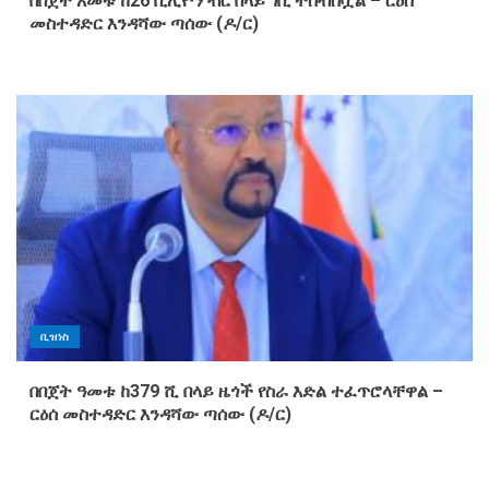
በበጀት አመቱ ከ26 ቢሊዮን ብር በላይ ገቢ ተሰብስቧል – ርዕሰ
መስተዳድር እንዳሻው ጣሰው (ዶ/ር)
ቢዝነስ
በበጀት ዓመቱ ከ379 ሺ በላይ ዜጎች የስራ እድል ተፈጥሮላቸዋል –
ርዕሰ መስተዳድር እንዳሻው ጣሰው (ዶ/ር)