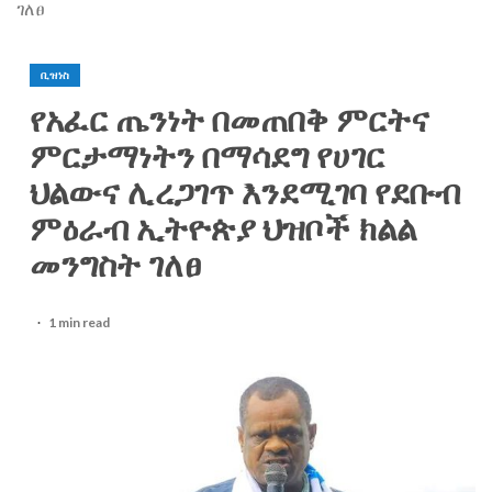
ገለፀ
ቢዝነስ
የአፈር ጤንነት በመጠበቅ ምርትና
ምርታማነትን በማሳደግ የሀገር
ህልውና ሊረጋገጥ እንደሚገባ የደቡብ
ምዕራብ ኢትዮጵያ ህዝቦች ክልል
መንግስት ገለፀ
1 min read