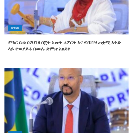
ቢዝነስ
ምክር ቤቱ በ2018 በጀት አመት ሪፖርት እና የ2019 ጠቋሚ እቅድ
ላይ ተወያይቶ በሙሉ ድምጽ አጸደቀ