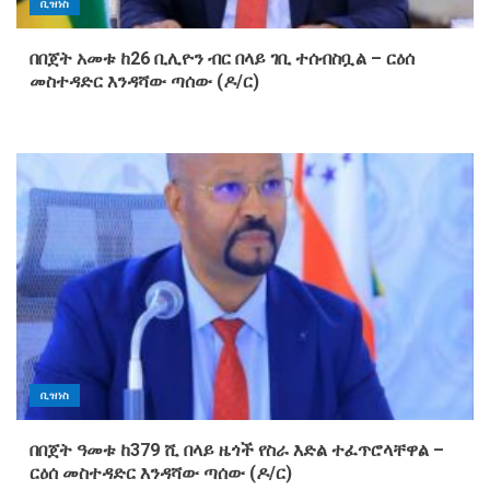
ቢዝነስ
በበጀት አመቱ ከ26 ቢሊዮን ብር በላይ ገቢ ተሰብስቧል – ርዕሰ
መስተዳድር እንዳሻው ጣሰው (ዶ/ር)
ቢዝነስ
በበጀት ዓመቱ ከ379 ሺ በላይ ዜጎች የስራ እድል ተፈጥሮላቸዋል –
ርዕሰ መስተዳድር እንዳሻው ጣሰው (ዶ/ር)