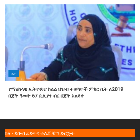
ዜና
የማዕከላዊ ኢትዮጵያ ክልል ህዝብ ተወካዮች ምክር ቤት ለ2019
በጀት ዓመት 67 ቢሊየን ብር በጀት አጸደቀ
ስለ - ደቡብ ሬድዮና ቴሌቪዥን ድርጅት