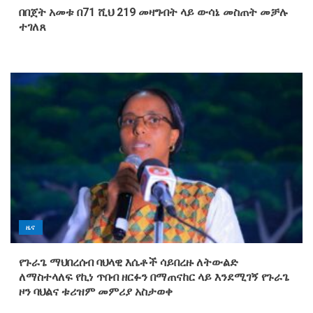
በበጀት አመቱ በ71 ሺህ 219 መዛግብት ላይ ውሳኔ መስጠት መቻሉ
ተገለጸ
ዜና
የጉራጌ ማህበረሰብ ባህላዊ እሴቶች ሳይበረዙ ለትውልድ
ለማስተላለፍ የኪነ ጥበብ ዘርፉን በማጠናከር ላይ እንደሚገኝ የጉራጌ
ዞን ባህልና ቱሪዝም መምሪያ አስታወቀ