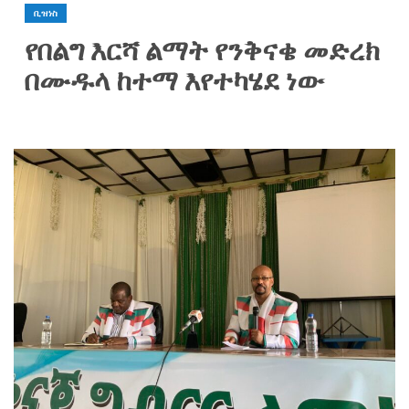
ቢዝነስ
የበልግ እርሻ ልማት የንቅናቄ መድረክ
በሙዱላ ከተማ እየተካሄደ ነው