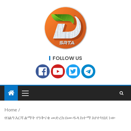
FOLLOW US
Home
የበልግ እርሻ ልማት የንቅናቄ መድረክ በሙዱላ ከተማ እየተካሄደ ነው