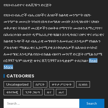
የደቡብ ሬድዮና ቴሌቪዥን ድርጅት
የደቡብ ብሔሮች ብሔረሰቦችና ሕዝቦች ክልላዊ መንግሥት በህገ-
መንግሥቱ መሠረት ሃሳብን በነጻ የመግለጽ መብት እንዲጎለብት፣ ህዝቡ
ወቅታዊና ትክክለኛ መረጃዎችን በወቅቱ የማግኘት መብቱን ለማረጋገጥ፣
በሕብረተሰቡ ውስጥ ዲሞክራሲያዊ ባህልን እንዲዳብር፣ በዋና ዋና ሀገራዊና
ክልላዊ ጉዳዮች ላይ ብሔራዊ መግባባትን ለመፍጠር እንዲሁም የክልሉን
ፖለቲካዊ፣ ማህበራዊና ኢኮኖሚያዊ እንቅስቃሴዎች በሕዝብ ተሳትፎ
ለመተግበር እንዲቻል የደቡብ ክልል ብዙሃን መገናኛ ድርጅት በሚል ስያሜ
በ1997 ዓ/ም በአዋጅ ቁጥር 87/1997 እንዲቋቋም ተደርጓል፡፡
Read
More
CATEGORIES
Uncategorized
ስፖርት
ቀጥታ ሥርጭት
ቢዝነስ
ቴክኖሎጂ
ንጋት ጋዜጣ
ዜና
ጤና