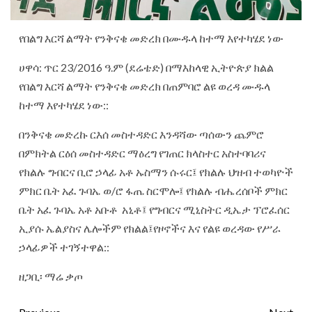
የበልግ እርሻ ልማት የንቅናቄ መድረክ በሙዱላ ከተማ እየተካሄደ ነው
ሀዋሳ: ጥር 23/2016 ዓ.ም (ደሬቴድ) በማእከላዊ ኢትዮጵያ ክልል
የበልግ እርሻ ልማት የንቅናቄ መድረክ በጠምባሮ ልዩ ወረዳ ሙዱላ
ከተማ እየተካሄደ ነው::
በንቅናቄ መድረኩ ርእሰ መስተዳድር እንዳሻው ጣሰውን ጨምሮ
በምክትል ርዕሰ መስተዳድር ማዕረግ የገጠር ክላስተር አስተባባሪና
የክልሉ ግብርና ቢሮ ኃላፊ አቶ ኡስማን ሱሩር፤ የክልሉ ህዝብ ተወካዮች
ምክር ቤት አፈ ጉባኤ ወ/ሮ ፋጤ ስርሞሎ፤ የክልሉ ብሔረሰቦች ምክር
ቤት አፈ ጉባኤ አቶ አቡቶ አኒቶ፤ የግብርና ሚኒስትር ዲኤታ ፕሮፈሰር
ኢያሱ ኤልያስና ሌሎችም የክልል፤የዞኖችና እና የልዩ ወረዳው የሥራ
ኃላፊዎች ተገኝተዋል::
ዘጋቢ፡ ማሬ ቃጦ