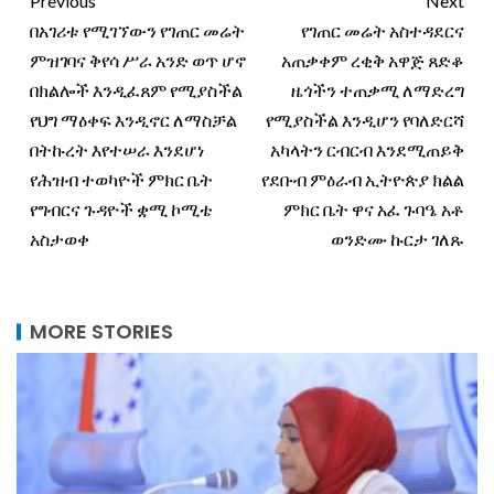
Previous
Next
በአገሪቱ የሚገኘውን የገጠር መሬት
የገጠር መሬት አስተዳደርና
ምዝገባና ቅየሳ ሥራ አንድ ወጥ ሆኖ
አጠቃቀም ረቂቅ አዋጅ ጸድቆ
በክልሎች እንዲፈጸም የሚያስችል
ዜጎችን ተጠቃሚ ለማድረግ
የህግ ማዕቀፍ እንዲኖር ለማስቻል
የሚያስችል እንዲሆን የባለድርሻ
በትኩረት እየተሠራ እንደሆነ
አካላትን ርብርብ እንደሚጠይቅ
የሕዝብ ተወካዮች ምክር ቤት
የደቡብ ምዕራብ ኢትዮጵያ ክልል
የግብርና ጉዳዮች ቋሚ ኮሚቴ
ምክር ቤት ዋና አፈ ጉባዔ አቶ
አስታወቀ
ወንድሙ ኩርታ ገለጹ
MORE STORIES