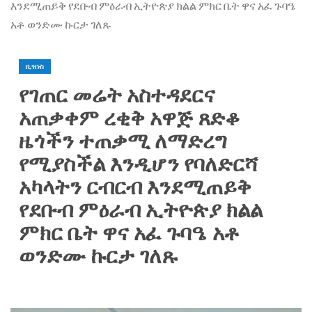
እንደሚጠይቅ የደቡብ ምዕራብ ኢትዮጵያ ክልል ምክር ቤት ዋና አፈ ጉባዔ
አቶ ወንድሙ ኩርታ ገለጹ
ቢዝነስ
የገጠር መሬት አስተዳደርና
አጠቃቀም ረቂቅ አዋጅ ጸድቆ
ዜጎችን ተጠቃሚ ለማድረግ
የሚያስችል እንዲሆን የባለድርሻ
አካላትን ርብርብ እንደሚጠይቅ
የደቡብ ምዕራብ ኢትዮጵያ ክልል
ምክር ቤት ዋና አፈ ጉባዔ አቶ
ወንድሙ ኩርታ ገለጹ