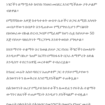
ነገሮችን ለማሟላት ከባንክ ገንዘብ መበደር እንደሚችለው ያትታልም
ብለዋል።
በሚሻሻለው አዋጅ ከተካተቱት ውስጥ ሴቶችና ድጋፍ ለሚሹ አካላት
መብታቸውን በብቃት እንዲጠቀሙ የሚያግዝ ሲሆን ምናልባት
በአባወራው በኩል ድርብ ጋብቻ የሚፈጸም ከሆነ ሴቷ ከይዞታው 50
እጅ የይዞታ ባለቤትነት ማረጋገጫ እንድትወስድ ያግዛታል።
ከሃይማኖት ተቋማት እና ከወል ይዞታ ጋር የነበሩ ችግሮችን በመለየት
እንዲሁም በኩታ ገጠም እርሻን በማስፋፋት በጋራ ለማምረት ዕድል
እንዲሰጥ ተደርጎ አዋጁ መረቀቁም ተብራርቷል።
ከገጠር መሬት አስተዳደርና አጠቃቀም ጋር ተያይዞ የሚታየውን
ሕገወጥነትን ለመቅረፍ እንደሚያስችልም ተጠቅሷል።
በሕገወጥነት ዙሪያ የሚታዩ ክፍተቶችን ለመድፈን የፍትሕ ተቋማት
ውግንና ለዜጎች ተጠቃሚነት እንዲሆን ያስችላልም ተብሏል።
የመሬት ባለቤትነት የሕዝብና የመንግሥት በመሆኑ የገጠር መሬት