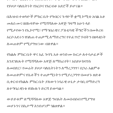
የይዞታ ባለቤትነት የአርሶና የአርብቶ አደሮች ይሆናል።
በሕዝብ ተወካዮች ምክር ቤት የግብርና ጉዳዮች ቋሚ ኮሚቴ አባል አቶ
መለሰ መና በበኩላቸው የሚሻሻለው አዋጅ ዓላማ አሁን ላይ
የሚታየውን የኢኮኖሚ፣ የማኅበራዊና ፖለቲካዊ ችግሮችን በመቅረፍ
አርሶ አደሩን የበለጠ ተጠቃሚ ለማድረግና የተፈጥሮ ሃብትን በዘላቂነት
ለመጠቀም የሚያግዝ ነው ብለዋል።
የክልሉ ምክር ቤት ዋና አፈ ጉባዔ አቶ ወንድሙ ኩርታ ለተሳታፊዎች
እንደገለጹት የሚሻሻለው አዋጅ ለማከራየት፣ አስይዞ ከባንክ
ለመበደር፣ የመሬት ይዞታ ባለቤትነትን ለማረጋገጥ፣ በጋራ አልምቶ
ለመጠቀምና የሴቶችን ተጠቃሚነትን የሚያረጋግጥ በመሆኑ ጸድቆ
ሲቀርብ የክልሉ ምክር ቤት ያለውን ነባራዊ ሁኔታ ታሳቢ በማድረግ
ለተግባራዊነቱ የበኩሉን ድርሻ ይወጣል።
ውይይቱም ለሚሻሻለው አዋጅ ግብአት ለመሰብሰብ የሚያግዝ
መሆኑንና ስኬታማ እንደሆነም ገልጸዋል።