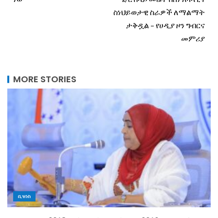
ስነህይወታዊ ስራዎች ለማልማት
ታቅዷል – የሀዲያ ዞን ግብርና
መምሪያ
MORE STORIES
ቢዝነስ