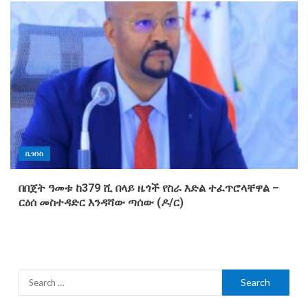
ቢዝነስ
በበጀት ዓመቱ ከ379 ሺ በላይ ዜጎች የስራ እድል ተፈጥሮላቸዋል –
ርዕሰ መስተዳድር እንዳሻው ጣሰው (ዶ/ር)