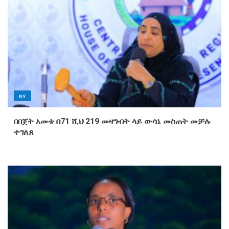
ዜና
በበጀት አመቱ በ71 ሺህ 219 መዛግብት ላይ ውሳኔ መስጠት መቻሉ
ተገለጸ