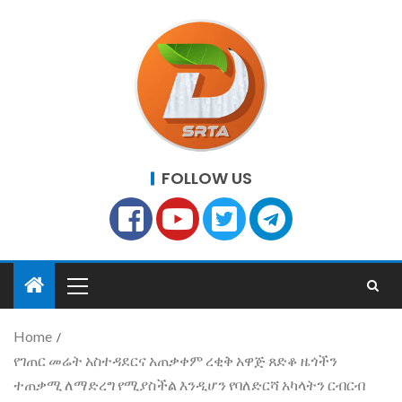
FOLLOW US
Home
የገጠር መሬት አስተዳደርና አጠቃቀም ረቂቅ አዋጅ ጸድቆ ዜጎችን
ተጠቃሚ ለማድረግ የሚያስችል እንዲሆን የባለድርሻ አካላትን ርብርብ