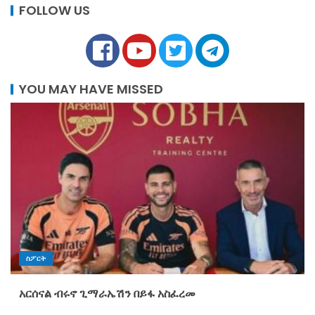
FOLLOW US
YOU MAY HAVE MISSED
ስፖርት
አርሰናል ብሩኖ ጊማራኤሽን በይፋ አስፈረመ