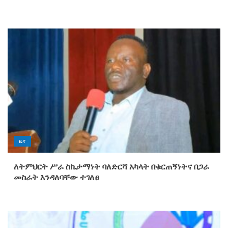
ዜና
ለትምህርት ሥራ ስኬታማነት ባለድርሻ አካላት በቁርጠኝነትና በጋራ
መስራት እንዳለባቸው ተገለፀ