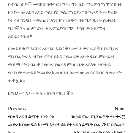
ከተሳታፊዎች መካከል ከዳዉሮ ዞን የተገኙ ሼክ ማቴዎስ ማሞና ከከፋ
ዞን የመጡ አርሶ አደር ወልደየስ ወልደማርያም ከውይይት መድረኩ
የተሻለ ግንዛቤ መፍጠሪያ እንደሆነ ገልጸው በቀጣይ ጸድቆ ሲቀርብ
የዜጎችን ተጠቃሚነት እንደሚያሳድግም ያላቸውን እምነት
አስረድተዋል።
በውይይቱም አርሶና አርብቶ አደሮች፣ ወጣቶችና ሴቶች፣ የሲቪክና
ማህበራትና ኢንቨስተሮች፣ የሕግና የመሬት አስተዳደር ምሁራን፣
የሃይማኖት አባቶችና የዞንና የወረዳ ምክር ቤት አባላት ተሳታፊ
የሆኑበት የውይይት መድረክ መሆኑን ከወጣው መርሃ ግብር ለመረዳት
ተችሏል።
ዘጋቢ፡ መሣይ መሠለ – ከዋካ ጣቢያችን
Previous
Next
የበልግ እርሻ ልማት የንቅናቄ
በዘንድሮው የበጋ ወቅት የተቀናጀ
መድረክ በሙዱላ ከተማ እየተካሄደ
የተፋሰስ ልማት ስራ 78ሺህ 6መቶ
ነው
ሄ/ር በላይ መሬት በስነ አካላዊና