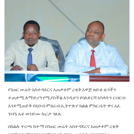
የገጠር መሬት አስተዳደርና አጠቃቀም ረቂቅ አዋጅ ጸድቆ ዜጎችን
ተጠቃሚ ለማድረግ የሚያስችል እንዲሆን የባለድርሻ አካላትን ርብርብ
እንደሚጠይቅ የደቡብ ምዕራብ ኢትዮጵያ ክልል ምክር ቤት ዋና አፈ
ጉባዔ አቶ ወንድሙ ኩርታ ገለጹ
በክልሉ ተርጫ ከተማ በገጠር መሬት አስተዳደርና አጠቃቀም ረቂቅ