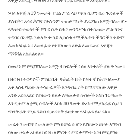
አዋጅ አስረጂና የባለድርሻ አካላት የጋራ ውይይት አካሂደዋል።
ነባሩ አዋጅ ለ19 ዓመታት ያህል ሥራ ላይ የዋለ ሲሆን ሰፊ ጉድለቶች
ያሉበት፣ አሳሪ ሕግና የሁሉንም ተጠቃሚነት ያረጋገጠ አዋጅ ባለመሆኑ
የሕዝብ ተወካዮች ምክር ቤት በሕገ መንግሥቱ በተሰጠው ሥልጣንና
ተግባር በአዋጁ ጉድለት ቀጣይ ሊከሰቱ የሚችሉትን ችግሮችን ቀድሞ
ለመከላከል እና ለወደፊቱ የተሻለውን ዕድል ለመፍጠር አዋጁን
ማሻሻል አስፈልጓል።
በመሆኑም የሚሻሻለው አዋጅ 4 ክፍሎችና 66 አንቀጾች ያሉት ነው።
በሕዝብ ተወካዮች ምክር ቤት ጽሕፈት ቤት ከፍተኛ የሕግ ባለሙያ
አቶ አሰፋ ሻረው ለተሳታፊዎች እንዳብራሩት በሚሻሻለው አዋጅ
አንድ አርሶአደር የያዘውን ይዞታ ለዓመታዊ ሰብሎች እስከ 10 ዓመት
እንዲሁም ለቋሚ ሰብሎች እስከ 30 ዓመት ድረስ የሚያከራይ ሲሆን
የኮንትራት የጊዜ ገደብ ሲጠናቀቅ ይዞታው የአከራዩ ይሆናል።
መሬትን መሸጥና መለወጥ የማይቻል ሲሆን የያዘውን ይዞታ አግባብ
ባለው ሁኔታ አስይዞ ከባንክ ለምርትና ምርታማነት እገዛ የሚያግዙ