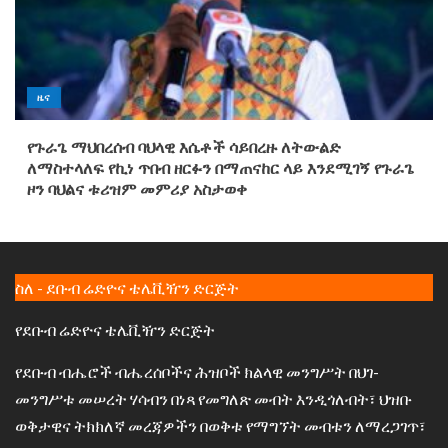
ዜና
የጉራጌ ማህበረሰብ ባህላዊ እሴቶች ሳይበረዙ ለትውልድ
ለማስተላለፍ የኪነ ጥበብ ዘርፉን በማጠናከር ላይ እንደሚገኝ የጉራጌ
ዞን ባህልና ቱሪዝም መምሪያ አስታወቀ
ስለ - ደቡብ ሬድዮና ቴሌቪዥን ድርጅት
የደቡብ ሬድዮና ቴሌቪዥን ድርጅት
የደቡብ ብሔሮች ብሔረሰቦችና ሕዝቦች ክልላዊ መንግሥት በህገ-
መንግሥቱ መሠረት ሃሳብን በነጻ የመግለጽ መብት እንዲጎለብት፣ ህዝቡ
ወቅታዊና ትክክለኛ መረጃዎችን በወቅቱ የማግኘት መብቱን ለማረጋገጥ፣