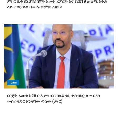
ምክር ቤቱ በ2018 በጀት አመት ሪፖርት እና የ2019 ጠቋሚ እቅድ
ላይ ተወያይቶ በሙሉ ድምጽ አጸደቀ
ቢዝነስ
በበጀት አመቱ ከ26 ቢሊዮን ብር በላይ ገቢ ተሰብስቧል – ርዕሰ
መስተዳድር እንዳሻው ጣሰው (ዶ/ር)