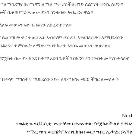
አቅም ለማሳደግና ከተማዋን ለማልማት ያስችል ዘንድ ለልማት ተነሺ ለሆኑና
ፍሎች ቤቶቹ የሚሠጡ መሆኑን ከንቲባው አብራርተዋል።‎
ላለፍ መሆኑን አቶ ብዙአየሁ አስረድተዋል።‎
 የመንግስት ዋና ተጠሪ አቶ አብርሃም ሆርዶፋ እንደገለፁት፤ ለማህበረሰቡ
ልፅግና ተምሳሌት ለማድረግ በትኩረት እየሰሩ መሆኑን ገልፀዋል።‎
ፕሮጀክት በመሆኑ እንደ ከተማ አርባ ቤቶችን በአርባ ቀን ገንብተው ማስተላለፍ
 በተሳካ ማግስት የማህበረሰቡን የመልካም አስተዳደር ችግር ለመፍታት
Next
የወልቂጤ ዩኒቨርሲቲ ጥናታቸው በተጠናቀቁ ፕሮጀክቶች ላይ ያተኮረ
የማረጋገጫ ወርክሾፕ እና የርክክብ መርሃ ግብር እያካሄደ ይገኛል