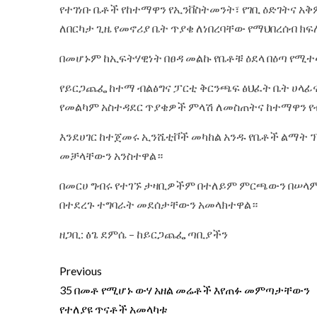
‎የተገነቡ ቤቶች የከተማዋን የኢንቨስትመንት፣ የገቢ ዕድገትና 
ለበርካታ ጊዜ የመኖሪያ ቤት ጥያቄ ለነበረባቸው የማህበረሰብ ክ
‎በመሆኑም ከኢፍትሃዊነት በፀዳ መልኩ የቤቶቹ ዕደላ በዕጣ የሚተ
‎የይርጋጨፌ ከተማ ብልፅግና ፓርቲ ቅርንጫፍ ፅህፈት ቤት ሀላፊና
የመልካም አስተዳደር ጥያቄዎች ምላሽ ለመስጠትና ከተማዋን የብ
‎እንደሀገር ከተጀመሩ ኢንሼቲቮች መካከል አንዱ የቤቶች ልማት 
መቻላቸውን አንስተዋል።‎
‎በመርሀ ግብሩ የተገኙ ታዛቢዎችም በተለይም ምርጫውን በሠላም
በተደረጉ ተግባራት መደሰታቸውን አመላክተዋል።‎
‎ዘጋቢ: ፅጌ ደምሴ – ከይርጋጨፌ ጣቢያችን
Previous
35 በመቶ የሚሆኑ ውሃ አዘል መሬቶች እየጠፉ መምጣታቸውን
የተለያዩ ጥናቶች አመላካቱ