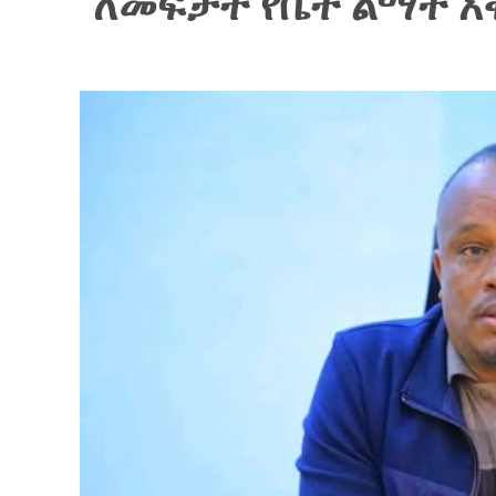
ለመፍታት የቤት ልማት አቅ