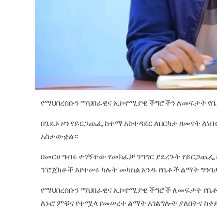
የማህበረሰቡን ማህበራዊና ኢኮኖሚያዊ ችግሮችን ለመፍታት የቤት
‎በጌዴኦ ዞን የይርጋጨፌ ከተማ አስተዳደር ለበርካታ ዘመናት ለ
አስታውቋል።‎
‎በመርሀ ግብሩ ተገኝተው የመክፈቻ ንግግር ያደረጉት የይርጋጨፌ
ፕሮጀክቶች እየተሠሩ ካሉት መካከል አንዱ የቤቶች ልማት ግንባታ
‎የማህበረሰቡን ማህበራዊና ኢኮኖሚያዊ ችግሮች ለመፍታት የቤቶ
ለኑሮ ምቹና የተሟላ የመሠረተ ልማት አገልግሎት ያለበትና ከቀ