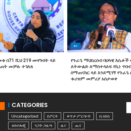
ዜና
መቱ በ71 ሺህ 219 መዛግብት ላይ
የጉራጌ ማህበረሰብ ባህላዊ እሴቶች 
ስጠት መቻሉ ተገለጸ
ለትውልድ ለማስተላለፍ የኪነ ጥበብ
በማጠናከር ላይ እንደሚገኝ የጉራጌ 
ቱሪዝም መምሪያ አስታወቀ
CATEGORIES
Uncategorized
ስፖርት
ቀጥታ ሥርጭት
ቢዝነስ
ቴክኖሎጂ
ንጋት ጋዜጣ
ዜና
ጤና