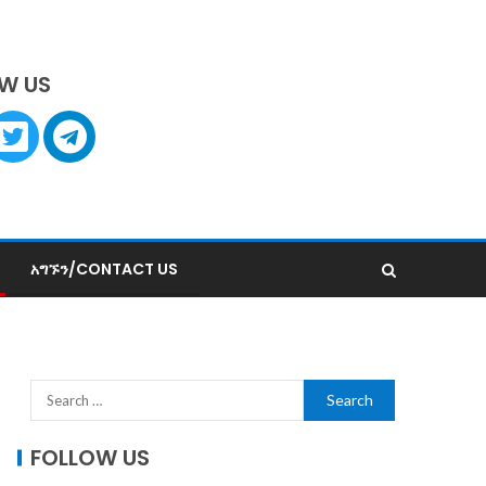
W US
አግኙን/CONTACT US
FOLLOW US