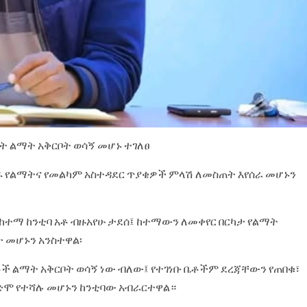
 ልማት አቅርቦት ወሳኝ መሆኑ ተገለፀ‎
ነበሩ የልማትና የመልካም አስተዳደር ጥያቄዎች ምላሽ ለመስጠት እየሰራ መሆኑን
 ከተማ ከንቲባ አቶ ብዙአየሁ ታደሰ፤ ከተማውን ለመቀየር በርካታ የልማት
 መሆኑን አንስተዋል፡‎
ች ልማት አቅርቦት ወሳኝ ነው ብለው፤ የተገነቡ ቤቶችም ደረጃቸውን የጠበቁ፣
ድሞ የተሻሉ መሆኑን ከንቲባው አብራርተዋል።‎