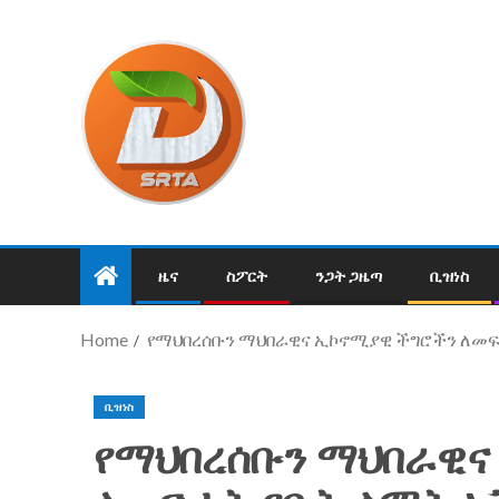
ዜና
ስፖርት
ንጋት ጋዜጣ
ቢዝነስ
Home
የማህበረሰቡን ማህበራዊና ኢኮኖሚያዊ ችግሮችን ለመፍታ
ቢዝነስ
የማህበረሰቡን ማህበራዊና