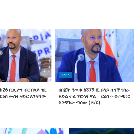
ቢዝነስ
ከ26 ቢሊዮን ብር በላይ ገቢ
በበጀት ዓመቱ ከ379 ሺ በላይ ዜጎች የስራ
 ርዕሰ መስተዳድር እንዳሻው
እድል ተፈጥሮላቸዋል – ርዕሰ መስተዳድር
እንዳሻው ጣሰው (ዶ/ር)