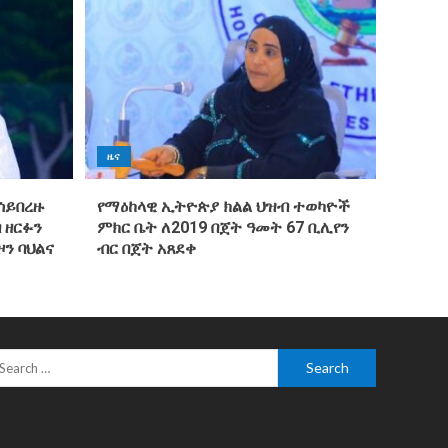
ዜና
ሳይበረዙ
የማዕከላዊ ኢትዮጵያ ክልል ህዝብ ተወካዮች
 ዘርፉን
ምክር ቤት ለ2019 በጀት ዓመት 67 ቢሊየን
ዞን ባህልና
ብር በጀት አጸደቀ