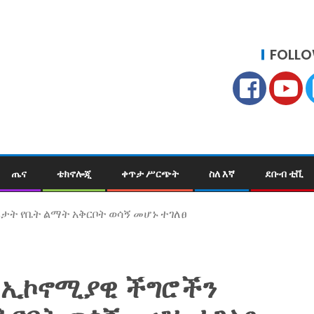
FOLLO
ጤና
ቴክኖሎጂ
ቀጥታ ሥርጭት
ስለ እኛ
ደቡብ ቲቪ
ት የቤት ልማት አቅርቦት ወሳኝ መሆኑ ተገለፀ‎
 ኢኮኖሚያዊ ችግሮችን