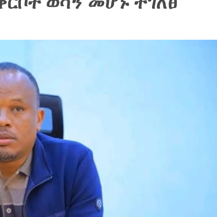
ርቦት ወሳኝ መሆኑ ተገለፀ‎