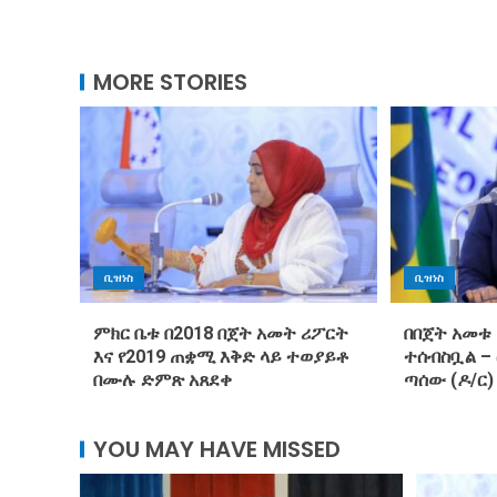
MORE STORIES
ቢዝነስ
ቢዝነስ
ምክር ቤቱ በ2018 በጀት አመት ሪፖርት
በበጀት አመቱ 
እና የ2019 ጠቋሚ እቅድ ላይ ተወያይቶ
ተሰብስቧል –
በሙሉ ድምጽ አጸደቀ
ጣሰው (ዶ/ር)
YOU MAY HAVE MISSED