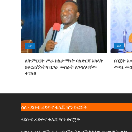
ዜና
ዜና
ለትምህርት ሥራ ስኬታማነት ባለድርሻ አካላት
በበጀት አ
በቁርጠኝነትና በጋራ መስራት እንዳለባቸው
ውሳኔ መ
ተገለፀ
ስለ - ደቡብ ሬድዮና ቴሌቪዥን ድርጅት
የደቡብ ሬድዮና ቴሌቪዥን ድርጅት
የደቡብ ብሔሮች ብሔረሰቦችና ሕዝቦች ክልላዊ መንግሥት በህገ-