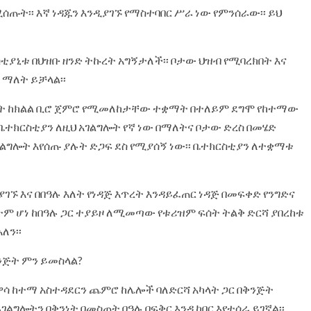
ሰጡት፡፡ እኛ ነዳጁን እንዲያገኙ የማስተባበር ሥራ ነው የምንሰራው፡፡ ይህ
ቲያኒቱ በህዝቡ ዘንድ ትኩረት አግኝታለች፡፡ ቦታው ህዝብ የሚባረክበት እና
 ማለት ይቻላል፡፡
ያሉት ከክልል ቢሮ ጀምሮ የሚመለከታቸው ተቋማት በተለይም ደግሞ የከተማው
ቤተክርስቲያን ለዚህ አገልግሎት የኛ ነው በማለትና ቦታው ድረስ በመሄድ
ገልግሎት እየሰጡ ያሉት ድጋፍ ደስ የሚያሰኝ ነው፡፡ ቤተክርስቲያን ለተቋማቱ
ገኙ እና በበዓሉ እለት የነዳጅ እጥረት እንዳይፈጠር ነዳጅ በመፍቀድ የንግድና
ቀትም ሆነ ከበዓሉ ጋር ተያይዞ ለሚመጣው የቱሪዝም ፍሰት ትልቅ ድርሻ ያበረከቱ
ለን፡፡
ቅንጅት ምን ይመስላል?
ሀዋሳ ከተማ አስተዳደርን ጨምሮ ከሌሎች ባለድርሻ አካላት ጋር በቅንጅት
ገልግሎትን በቅንነት በመስጠት በዓሉ በፍቅር እንዲከበር እየተሰራ ይገኛል፡፡