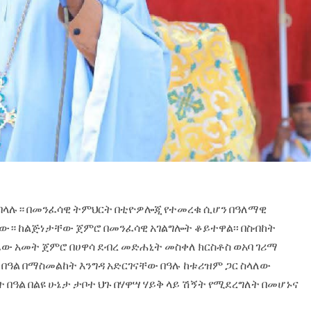
ይባላሉ። በመንፈሳዊ ትምህርት በቲዮዎሎጂ የተመረቁ ሲሆን በዓለማዊ
ው። ከልጅነታቸው ጀምሮ በመንፈሳዊ አገልግሎት ቆይተዋል፡፡ በስብከት
ፈው አመት ጀምሮ በሀዋሳ ደብረ መድሐኒት መስቀለ ክርስቶስ ወአባ ገሪማ
 በዓል በማስመልከት እንግዳ አድርገናቸው በዓሉ ከቱሪዝም ጋር ስላለው
 በዓል በልዩ ሁኔታ ታቦተ ህጉ በሃዋሣ ሃይቅ ላይ ሽኝት የሚደረግለት በመሆኑና