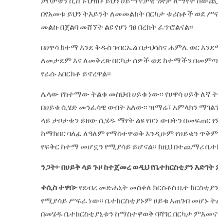
ታቦታቱን ሲሸኙ ህዝቡ ይህን ሀይማኖታዊ ገጽታ ለማየት ከውጪ 
በየአመቱ ይህን ትእይንት ለመመልከት በርካታ ቱሪስቶች ወደ ሥፍራ
መልኩ በጀልባ መሸኘት ልዩ የሆነ ገፀ በረከት ፈጥሮልናል፡፡
በሀዋሳ ከተማ እንደ ቅዱስ ገብርኤል በታህሳስና ሐምሌ ወር እንደ
ለመታደም እና ለመቅረጽ በርካታ ሰዎች ወደ ከተማችን በመምጣ
የራሱ አበርክቶ ይኖረዋል፡፡
ሌላው የከተማው ትልቁ መስህብ ሀይቁ ነው፡፡ የሀዋሳ ሀይቅ ለኛ 
በሀይቁ ሲሄድ መንፈሳዊ ውበት አለው፡፡ ዝማሬ፣ አምላክን ማገል
ላይ ታቦታቱን ይዘው ሲሄዱ ማየት ልዩ የሆነ ውበትን በመፍጠር የ
ከማክበር ባለፈ ለዓለም የማስተዋወቅ እንዲሁም የሀይቁን ጥቅም
የፍቅር ከተማ መሆኗን የሚያሳይ ይሆናል፡፡ ከዚህ በተጨማሪ ቤተ
ንጋት፦ በሀይቅ ላይ ጉዞ ከተጀመረ ወዲህ የቤተክርስቲያን እድገት
ቀሲስ ተዋበ፦
የደብረ መድሐኒት መስቀለ ክርስቶስ ቤተ ክርስቲያን
የሚያሳይ ሥፍራ ነው፡፡ ቤተክርስቲያኑም ሀይቁ አጠገብ መሆኑ ትል
በመሄዱ ቤተክርስቲያኒቱን ከማስተዋወቅ ባሻገር በርካታ ምእመናን 