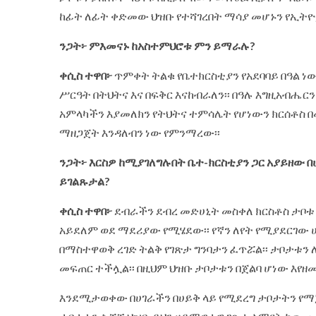
ከፊት ለፊት ቀድመው ህዝቡ የተሻገረበት ማሳያ መሆኑን የኢትዮዽ
ንጋት፦ ምእመናኑ ከአስተምህሮቱ ምን ይማራሉ?
ቀሲስ ተዋበ፦
ጥምቀት ትልቁ የቤተክርስቲያን የአደባባይ በዓል ነ
ሥርዓት በትህትና እና በፍቅር እናከብራለን፡፡ በዓሉ እግዚአብሔርን
አምላካችን እያመለክን የትህትና ተምሳሌት የሆነውን ክርሰቶስ በ
ማዘጋጀት እንዳለብን ነው የምንማረው፡፡
ንጋት፦ እርስዎ ከሚያገለግሉበት ቤተ-ክርስቲያን ጋር አያይዘው በ
ይገልጹታል?
ቀሲስ ተዋበ፦
ደብራችን ደብረ መድሀኒት መስቀለ ክርስቶስ ታቦቱ
አይደለም ወደ ማደሪያው የሚሄደው፡፡ የኛን ለየት የሚያደርገው ሀይ
በማስተዋወቅ ረገድ ትልቅ የገጽታ ግንባታን ፈጥሯል፡፡ ታቦታቱ
መፍጠር ተችሏል፡፡ በዚህም ህዝቡ ታቦታቱን በጀልባ ሆነው እየዘ
እንደሚታወቀው በሀገራችን በሀይቅ ላይ የሚደረግ ታቦታትን የማጀብ