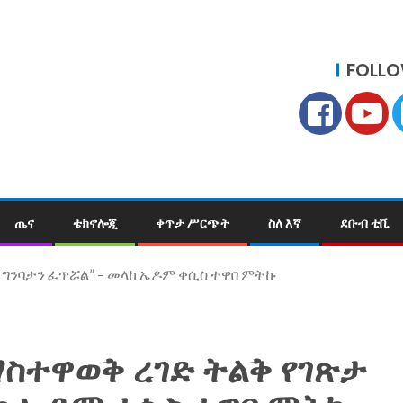
FOLLO
ጤና
ቴክኖሎጂ
ቀጥታ ሥርጭት
ስለ እኛ
ደቡብ ቲቪ
ታ ግንባታን ፈጥሯል” – መላከ ኤዶም ቀሲስ ተዋበ ምትኩ
ማስተዋወቅ ረገድ ትልቅ የገጽታ