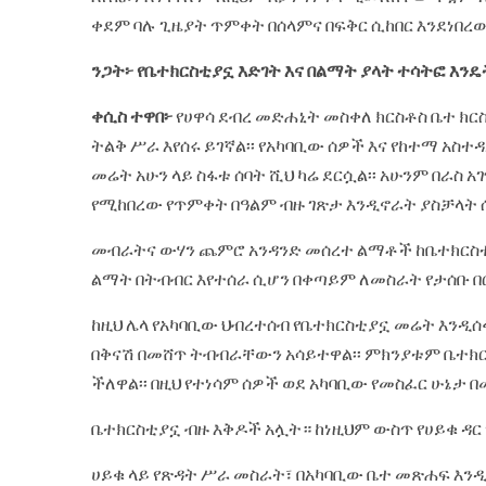
ቀደም ባሉ ጊዜያት ጥምቀት በሰላምና በፍቅር ሲከበር እንደነበረ
ንጋት፦ የቤተክርስቲያኗ እድገት እና በልማት ያላት ተሳትፎ እን
ቀሲስ ተዋበ፦
የሀዋሳ ደብረ መድሐኒት መስቀለ ክርስቶስ ቤተ ክር
ትልቅ ሥራ እየሰሩ ይገኛል፡፡ የአካባቢው ሰዎች እና የከተማ አስ
መሬት አሁን ላይ ስፋቱ ሰባት ሺህ ካሬ ደርሷል፡፡ አሁንም በራስ አ
የሚከበረው የጥምቀት በዓልም ብዙ ገጽታ እንዲኖራት ያስቻላት 
መብራትና ውሃን ጨምሮ አንዳንድ መሰረተ ልማቶች ከቤተክርስቲያ
ልማት በትብብር እየተሰራ ሲሆን በቀጣይም ለመስራት የታሰቡ በ
ከዚህ ሌላ የአካባቢው ህብረተሰብ የቤተክርስቲያኗ መሬት እንዲሰ
በቅናሽ በመሸጥ ትብብራቸውን አሳይተዋል፡፡ ምክንያቱም ቤተክ
ችለዋል፡፡ በዚህ የተነሳም ሰዎች ወደ አካባቢው የመስፈር ሁኔታ 
ቤተክርስቲ
ያኗ ብዙ እቅዶች አሏት። ከነዚህም ውስጥ የሀይቁ ዳር
ሀይቁ ላይ የጽዳት ሥራ መስራት፣ በአካባቢው ቤተ መጽሐፍ እንዲ