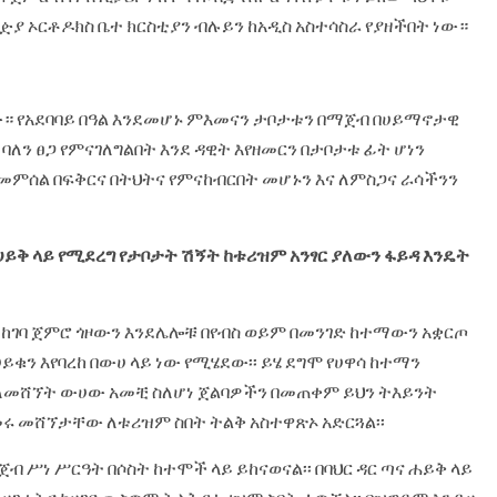
ያ ኦርቶዶክስ ቤተ ክርስቲያን ብሉይን ከአዲስ አስተሳስራ የያዘችበት ነው።
ው። የአደባባይ በዓል እንደመሆኑ ምእመናን ታቦታቱን በማጀብ በሀይማኖታዊ
 ባለን ፀጋ የምናገለግልበት እንደ ዳዊት እየዘመርን በታቦታቱ ፊት ሆነን
መምሰል በፍቅርና በትህትና የምናከብርበት መሆኑን እና ለምስጋና ራሳችንን
ሀይቅ ላይ የሚደረግ የታቦታት ሽኝት ከቱሪዝም አንፃር ያለውን ፋይዳ እንዴት
 ከገባ ጀምሮ ጎዞውን እንደሌሎቹ በየብስ ወይም በመንገድ ከተማውን አቋርጦ
ቁን እየባረከ በውሀ ላይ ነው የሚሄደው፡፡ ይሄ ደግሞ የሀዋሳ ከተማን
ን ለመሸኘት ውሀው አመቺ ስለሆነ ጀልባዎችን በመጠቀም ይህን ትእይንት
መሩ መሸኘታቸው ለቱሪዝም ስበት ትልቅ አስተዋጽኦ አድርጓል፡፡
 ሥነ ሥርዓት በሶስት ከተሞች ላይ ይከናወናል፡፡ በባህር ዳር ጣና ሐይቅ ላይ