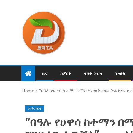
ዜና
ስፖርት
ንጋት ጋዜጣ
ቢዝነስ
Home
“በዓሉ የሀዋሳ ከተማን በማስተዋወቅ ረገድ ትልቅ የገጽ
ንጋት ጋዜጣ
“በዓሉ የሀዋሳ ከተማን በ