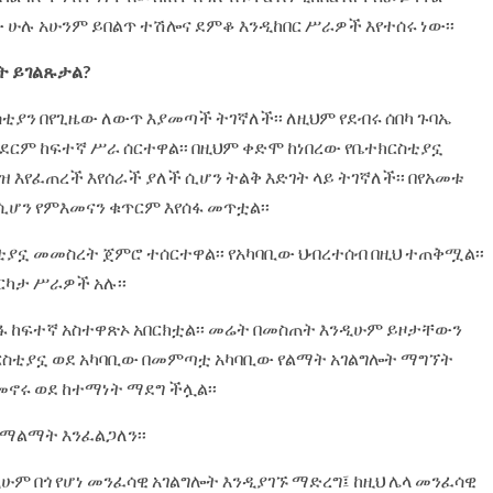
ው ሁሉ አሁንም ይበልጥ ተሽሎና ደምቆ እንዲከበር ሥራዎች እየተሰሩ ነው፡፡
ዴት ይገልጹታል?
ስቲያን በየጊዜው ለውጥ እያመጣች ትገኛለች፡፡ ለዚህም የደብሩ ሰበካ ጉባኤ
ተዳደርም ከፍተኛ ሥራ ሰርተዋል፡፡ በዚህም ቀድሞ ከነበረው የቤተክርስቲያኗ
ገዝ እየፈጠረች እየሰራች ያለች ሲሆን ትልቅ እድገት ላይ ትገኛለች፡፡ በየአመቱ
ሲሆን የምእመናን ቁጥርም እየሰፋ መጥቷል፡፡
ኗ መመስረት ጀምሮ ተሰርተዋል፡፡ የአካባቢው ህብረተሰብ በዚህ ተጠቅሟል፡፡
ርካታ ሥራዎች አሉ፡፡
ፋ ከፍተኛ አስተዋጽኦ አበርክቷል፡፡ መሬት በመስጠት እንዲሁም ይዞታቸውን
ርስቲያኗ ወደ አካባቢው በመምጣቷ አካባቢው የልማት አገልግሎት ማግኘት
በመኖሩ ወደ ከተማነት ማደግ ችሏል፡፡
 ማልማት እንፈልጋለን፡፡
ሁም በጎ የሆነ መንፈሳዊ አገልግሎት እንዲያገኙ ማድረግ፤ ከዚህ ሌላ መንፈሳዊ