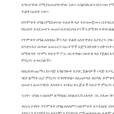
ደግነታቸው የሚያስመሰግናቸው ነው፡፡ አገልግሎቱን በነፃ ነው የሚ
ትልቅ በረከት ነው፡፡
በጥምቀት በዓል በሚከወነው የሐይቅ ላይ ጉዞ በመጀመሩ ቤተክርስ
የበረከት እንደመሆኑ መጠን ቤተክርስቲያናችን በሚገባ ተዋውቋል
የጥምቀት በዓል አከባበራችን ላይ ትልቅ አስተዋጽኦ እያደረጉ 
ከንቲባ እና መላው አመራርና ሰራተኞች እጅግ በትህትና በቅንነት 
በማጽዳት ጭምር ከፍተኛ ሥራ ሰርተዋል፡፡ በሀይቁ ላይ የጀልባ አ
ምስጋና ታቀርባለች፡፡
ከዚህ በተጨማሪ ከነዳጅ አገልግሎት አንፃር ጀልባዎች ነዳጅ እንዲያ
ገበያ ልማት ቢሮ ምስጋና ይገባቸዋል፡፡ በአጠቃላይ ለበዓሉ ድም
በመሆኑ ለመንግስት አካላትና ተባባሪ ድርጅቶች ከፍተኛ ምስጋና አ
ንጋት፦ በዓሉን በሰላም ለማክበር ከባለድርሻ አካላት ጋር ያለው 
ቀሲስ ተዋበ፦ የጥምቀት በዓል በሰላምና በድምቀት እንዲከበር የ
እየሰራን እንገኛለን፡፡ ለዚህም እያንዳንዱ የሚመለከተው ተቋም አ