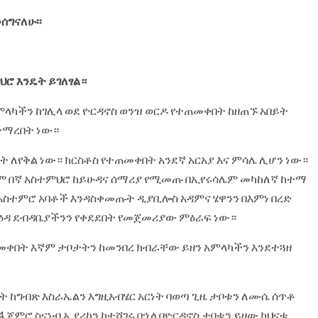
ሰግናለሁ፡፡
ህሮ እንዴት ይገለፃል።
ምላካችን ከገሊላ ወደ ዮርዳኖስ ወንዝ ወርዶ የተጠመቀበት ከዘጠኙ አበይት
ተማረበት ነው።
 ለየቅል ነው። ክርስቶስ የተጠመቀበት አንደኛ አርአያ እና ምሳሌ ሊሆን ነው።
ቱም በኛ አስተምህሮ ከይሁዳና ሰማሪያ የሚመጡ በኢየሩሳሌም መካከለኛ ከተማ
ክ አስተምሮ አባቶች እንዳስቀመጡት ዲያቢሎስ አዳምና ሄዋንን በእምነ በረድ
 የዕዳ ደብዳቤያችንን የቀደደበት የመጀመሪያው ምዕራፍ ነው።
ተጠመቀበት እኛም ታቦታትን ከመንበረ ክብራቸው ይዘን አምላካችን እንደተጓዘ
ከግብጽ እስራኤልን እግዚአብሄር አርነት ባወጣ ጊዜ ታቦቱን ለሙሴ ሰጥቶ
 ጀምሮ ስናነብ ኢያሪኮን ከተሻገሩ በኋላ በዮርዳኖስ ታቦቱን ይዘው ካህናቱ