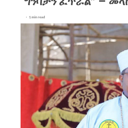
ግንባታን ፈጥሯል” – መ
1 min read