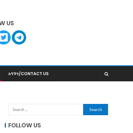
W US
አግኙን/CONTACT US
FOLLOW US