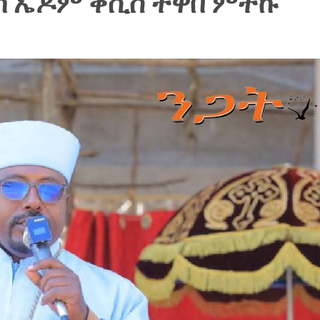
ላከ ኤዶም ቀሲስ ተዋበ ምትኩ