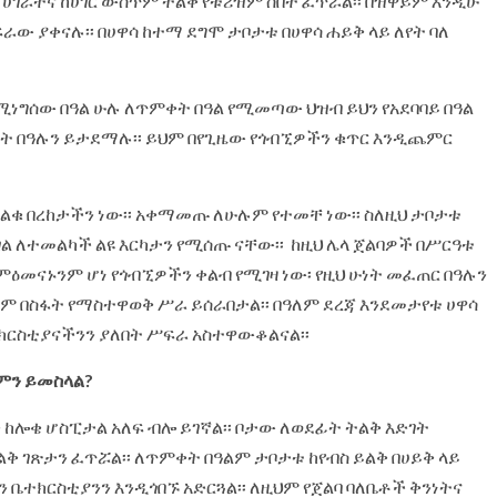
ሀገራትና ከሀገር ውስጥም ትልቅ የቱሪዝም ስበት ፈጥሯል፡፡ በዝዋይም እንዲሁ
ው ያቀናሉ፡፡ በሀዋሳ ከተማ ደግሞ ታቦታቱ በሀዋሳ ሐይቅ ላይ ለየት ባለ
ሚነግሰው በዓል ሁሉ ለጥምቀት በዓል የሚመጣው ህዝብ ይህን የአደባባይ በዓል
ት በዓሉን ይታደማሉ፡፡ ይህም በየጊዜው የጎብኚዎችን ቁጥር እንዲጨምር
ትልቁ በረከታችን ነው፡፡ አቀማመጡ ለሁሉም የተመቸ ነው፡፡ ስለዚህ ታቦታቱ
ገል ለተመልካች ልዩ እርካታን የሚሰጡ ናቸው፡፡ ከዚህ ሌላ ጀልባዎች በሥርዓቱ
ምዕመናኑንም ሆነ የጎብኚዎችን ቀልብ የሚገዛ ነው፡ የዚህ ሁነት መፈጠር በዓሉን
ም በስፋት የማስተዋወቅ ሥራ ይሰራበታል፡፡ በዓለም ደረጃ እንደመታየቱ ሀዋሳ
ክርስቲያናችንን ያለበት ሥፍራ አስተዋውቆልናል፡፡
 ምን ይመስላል?
 ከሎቄ ሆስፒታል አለፍ ብሎ ይገኛል፡፡ ቦታው ለወደፊት ትልቅ እድገት
ቅ ገጽታን ፈጥሯል፡፡ ለጥምቀት በዓልም ታቦታቱ ከየብስ ይልቅ በሀይቅ ላይ
ቤተክርስቲያንን እንዲጎበኙ አድርጓል፡፡ ለዚህም የጀልባ ባለቤቶች ቅንነትና