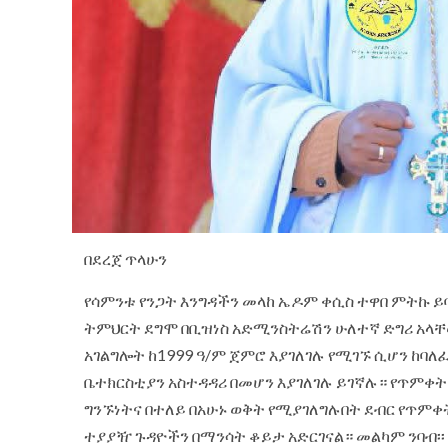
በደረጀ ጥላሁን
የሳምንቱ የንጋት እንግዳችን መላከ ኤዶም ቀሲስ ተዋበ ምትኩ 
ትምህርት ደግሞ በቢዝነስ አድሚንስትሬሽን ሁለተኛ ድግሪ አላቸ
አገልግሎት ከ1999 ዓ/ም ጀምሮ እያገለገሉ የሚገኙ ሲሆን ከባለ
ቤተክርስቲያን አስተዳዳሪ በመሆን እያገለገሉ ይገኛሉ። የጥምቀት
ግንኙነትና በተለይ በአሁኑ ወቅት የሚያገለግሉበት ደብር የጥምቀት
ተያያዥ ጉዳዮችን በማንሳት ቆይታ አድርገናል። መልካም ንባብ፡፡