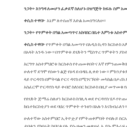
ንጋት፦ እንግዳ ለመሆን ፈቃደኛ ስለሆኑ በዝግጅት ክፍሉ ስም አመ
ቀሲስ ተዋበ፦
እኔም ለተሰጠኝ እድል አመሰግናለሁ፡፡
ንጋት፦ የጥምቀት በዓል አመጣጥና አከባበር በቤተ እምነቱ አስተም
ቀሲስ ተዋበ፦
የጥምቀት በዓል አመጣጥ በአዲስ ኪዳን ክርስቶስ አ
በአላት አንዱ ነው። በጥምቀቱ ድህነትን ሚስጥረ ጥምቀትን ያስ
እርግጥ አስተምህሮቱ ክርስቶስ የተጠመቀበትና እኛ የምንጠመቅበት
ሁለተኛ ደግሞ የሰውን ልጅ የዕዳ ደብዳቤ ሊቀድ ነው። ምክንያ
ላይ ዮርዳኖስ በምትባል ዮርና ዳኖስ በሚገናኙበት መካከል በታሪ
አስፈርሞ ዮርዳኖስ ላይ ቀብሮ ስለነበር ክርስቶስ በዚያ መጥመቁ
የድህነት ጅማሬ ስለሆነ ክርስቶስ ከገሊላ ወደ ዮርዳኖስ ሄዶ የ
ከቤተክርስቲያን ወደ ባህረ ጥምቀት ተጉዘን በአሉን እናከብራለን።
ሁለተኛው አስተምህሮ ኢትዮዽያ የምትጠቀምበት የብሉይ ስርአት 
ታቦቱን ያከበሩት ካህናቱ በኢያሱ ዘመን መጽሀፈ ኢያሱ ምእራፍ 4