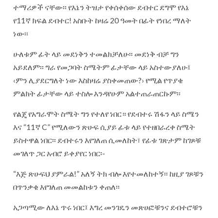
ተማሪዎች ናቸው፡፡ የእኔን ትዝታ የቀሰቀሰው ደብተር ደግሞ የእኔ
የ11ኛ ክፍል ደብተር! አስቡት ከዛሬ 20 ዓመት በፊት የነበረ ማለት
ነው፡፡
ሁለቱም ፊት ላይ መደነቅን ተመልክቻለሁ፡፡ መደነቅ ብቻ ግን
አይደለም፡፡ ግራ የመጋባት ስሜትም ፊታቸው ላይ አስተውያለሁ፤
‹ምን ሊያደርግለት ነው እስከዛሬ ያስቀመጠው?› የሚል የጥያቄ
ምልክት ፊታቸው ላይ ተስሎ እንዳየሁም አልተጠራጠርኩም፡፡
የልጄ የአግራሞት ስሜት ግን የተለየ ነበር። የደብተሩ ሽፋን ላይ ስሜን
እና “11ኛ C” የሚለውን ጽሁፍ ሲያይ ፊቱ ላይ የተዘበራረቀ ስሜት
ይስተዋል ነበር፡፡ ደብተሩን እየገለጠ ሲመለከት፣ የፊቱ ገጽታም ከገጾቹ
መገለጥ ጋር አብሮ ይቀያየር ነበር፡-
“እጅ ጽሁፍህ ያምራል!” አለኝ ትክ ብሎ እየተመለከተኝ፡፡ ከዚያ ገጾቹን
በጥንቃቄ እየገለጠ መመልከቱን ቀጠለ፡፡
አጋጣሚው ለእኔ ጥሩ ነበር፤ እግረ መንገዴን መጽሀፎቹንና ደብተሮቹን