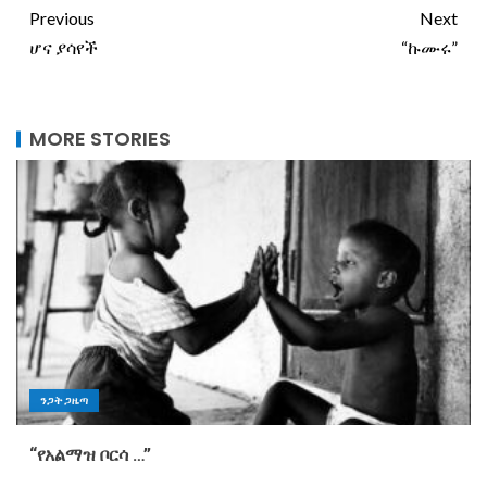
Previous
Next
ሆና ያሳየች
“ኩሙሩ”
MORE STORIES
ንጋት ጋዜጣ
“የአልማዝ ቦርሳ …”