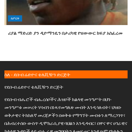
ስፖርት
ሪያል ማድሪድ ያን ዲዮማንዴን በታሪካዊ የዝውውር ክፍያ አስፈረመ
ስለ - ደቡብ ሬድዮና ቴሌቪዥን ድርጅት
የደቡብ ሬድዮና ቴሌቪዥን ድርጅት
የደቡብ ብሔሮች ብሔረሰቦችና ሕዝቦች ክልላዊ መንግሥት በህገ-
መንግሥቱ መሠረት ሃሳብን በነጻ የመግለጽ መብት እንዲጎለብት፣ ህዝቡ
ወቅታዊና ትክክለኛ መረጃዎችን በወቅቱ የማግኘት መብቱን ለማረጋገጥ፣
በሕብረተሰቡ ውስጥ ዲሞክራሲያዊ ባህልን እንዲዳብር፣ በዋና ዋና ሀገራዊና
ክልላዊ ጉዳዮች ላይ ብሔራዊ መግባባትን ለመፍጠር እንዲሁም የክልሉን