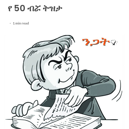
የ 50 ብሯ ትዝታ
1 min read