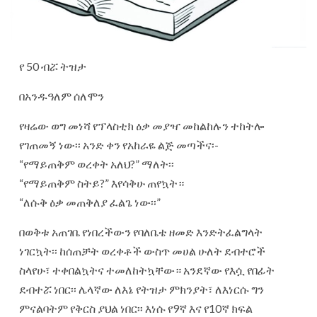
የ 50 ብሯ ትዝታ
በአንዱዓለም ሰለሞን
የዛሬው ወግ መነሻ የፕላስቲክ ዕቃ መያዣ መከልከሉን ተከትሎ
የገጠመኝ ነው፡፡ አንድ ቀን የአከራዬ ልጅ መጣችና፡-
“የማይጠቅም ወረቀት አለህ?” ማለት፡፡
“የማይጠቅም ስትይ?” እየሳቅሁ ጠየኳት።
“ለሱቅ ዕቃ መጠቅለያ ፈልጌ ነው፡፡”
በወቅቱ አጠገቤ የነበረችውን የባለቤቴ ዘመድ እንድትፈልግላት
ነገርኳት፡፡ ከሰጠቻት ወረቀቶች ውስጥ መሀል ሁለት ደብተሮች
ስላየሁ፣ ተቀበልኳትና ተመለከትኳቸው። አንደኛው የእሷ የበፊት
ደብተሯ ነበር፡፡ ሌላኛው ለእኔ የትዝታ ምክንያት፣ ለእነርሱ ግን
ምናልባትም የቅርስ ያህል ነበር፡፡ እነሱ የ9ኛ እና የ10ኛ ክፍል