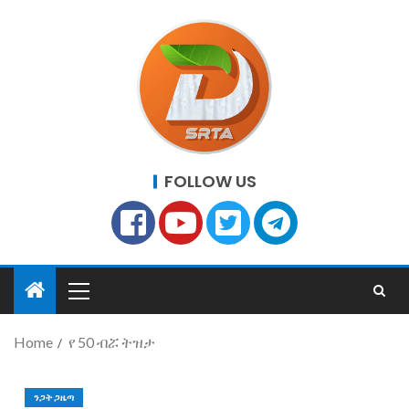
FOLLOW US
Home
የ 50 ብሯ ትዝታ
ንጋት ጋዜጣ