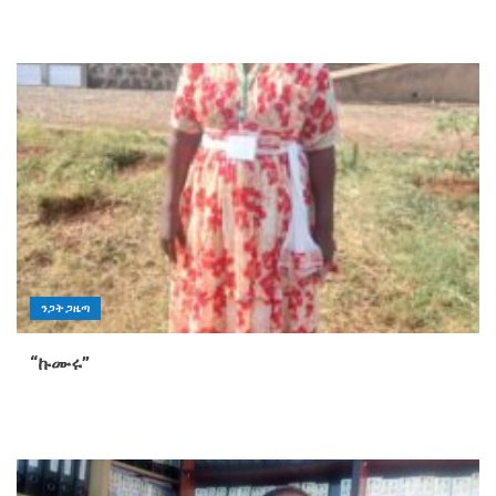
ንጋት ጋዜጣ
“ኩሙሩ”