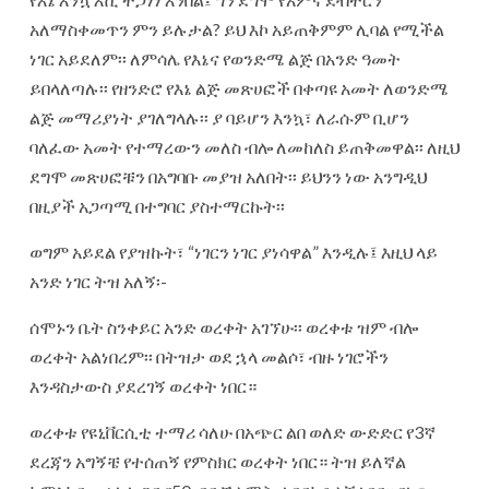
አለማስቀመጥን ምን ይሉታል? ይህ እኮ አይጠቅምም ሊባል የሚችል
ነገር አይደለም፡፡ ለምሳሌ የእኔና የወንድሜ ልጅ በአንድ ዓመት
ይበላለጣሉ፡፡ የዘንድሮ የእኔ ልጅ መጽሀፎች በቀጣዩ አመት ለወንድሜ
ልጅ መማሪያነት ያገለግላሉ፡፡ ያ ባይሆን እንኳ፣ ለራሱም ቢሆን
ባለፈው አመት የተማረውን መለስ ብሎ ለመከለስ ይጠቅመዋል፡፡ ለዚህ
ደግሞ መጽሀፎቹን በአግባቡ መያዝ አለበት፡፡ ይህንን ነው አንግዲህ
በዚያች አጋጣሚ በተግባር ያስተማርኩት፡፡
ወግም አይደል የያዝኩት፣ “ነገርን ነገር ያነሳዋል” እንዲሉ፤ እዚህ ላይ
አንድ ነገር ትዝ አለኝ፡-
ሰሞኑን ቤት ስንቀይር አንድ ወረቀት አገኘሁ፡፡ ወረቀቱ ዝም ብሎ
ወረቀት አልነበረም፡፡ በትዝታ ወደ ኋላ መልሶ፣ ብዙ ነገሮችን
እንዳስታውስ ያደረገኝ ወረቀት ነበር።
ወረቀቱ የዩኒቨርሲቲ ተማሪ ሳለሁ በአጭር ልበ ወለድ ውድድር የ3ኛ
ደረጃን አግኝቼ የተሰጠኝ የምስክር ወረቀት ነበር። ትዝ ይለኛል