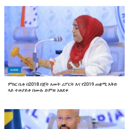
ቢዝነስ
ምክር ቤቱ በ2018 በጀት አመት ሪፖርት እና የ2019 ጠቋሚ እቅድ
ላይ ተወያይቶ በሙሉ ድምጽ አጸደቀ