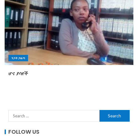
ንጋት ጋዜጣ
ሆና ያሳየች
FOLLOW US