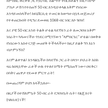
ከምስክር ወረቀቱ ጋር የ50 ብር ሽልማት ተበርክቶልኝ ነበር፡፡ በነጭ
ፖስታ ታሽጎ የተሰጠኝ 50 ብር እንዲህ ቀላል አቅም የነበረው
እንዳይመስላችሁ! ከዩኒቨርሲቲ ተመርቄ ከወጣሁ በኋላ መጀመሪያ
የተቀጠርኩበት የዲግሪ ደመወዜ 1068 ብር ነበር እኮ ጎበዝ!
እና ያቺ 50 ብር አንድ ትልቅ ሆቴል ጓደኛዬን ራት ለመጋበዝ አቅም
ነበራት፡፡ ካላመናችሁ ጎንደር በሚገኘውን “ላምበርጌር” ሆቴል፣ በወቅቱ
የነበረውን አስተናጋጅ መጠየቅ ትችላላችሁ፡፡ ከዚያ ይልቅ ግን እኔን
ብታምኑኝስ?
እናም ልቀጥል፤ እንዳልኳችሁ ከጓደኛዬ ጋር ራት በላን፡፡ ይህ ራት እስከ
ዛሬ ከበላኋቸው ራቶች ሁሉ የተለየ ስሜት የሚሰጠኝ ነው፡፡ በፍቅር፣
በሳቅና ጨዋታ የደመቀ ምርጥ ራት!
በመጨረሻም ይህን እላችኋለሁ፡-
በዚያች በተሸለምኳት 50 ብር ራት የጋበዝኳት ሴት፣ የልጄ እናት
(ባለቤቴ) ነች!