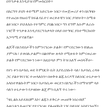
በጥንቃቄ እንዲይዝ የምመክርበት፡፡
በእርግጥ ይህን ቀድሜም አድርጌው ነበር፡፡ የመጀመሪያ ቀን በአግባቡ
የተጠረዙ የዘጠነኛ ክፍል የፈተና ወረቀቶቼን ነበር ያሳየሁት፡፡ ስሜቱ
ልዩ ነበር፡፡ ይህ ለእሱ የተዓምር ያህል ነበር፡፡ ግን ደግሞ እሱም ለራሱ
ነገሮች ጥንቃቄ እንዲያደርግ ከቃላት በላይ በተግባር ያስተማርኩበት
አጋጣሚ ሆኖልኛል፡፡
ልጆች በአንደበታችን ከምንናገረው ይልቅ፣ የምናደርገውን የበለጠ
ያምናሉ፣ ይቀበሉታልም፡፡ በልባቸው ጽላት የሚጽፉት ከምናወራው
ይልቅ የምናደርገውን ነው፡፡ እዚህ ላይ ምን ትዝ አለኝ መሰላችሁ፡-
የሆነ ቀን በታክሲ ወደ ትምህርት ቤት እያደረስኩት ሳለ፣ ከታክሲ ረዳቱ
ጋር ያልተገባ ነገር ተመላለስን፡፡ በወቅቱ ልጁ አናዶኝ ስለነበር ሁኔታውን
አላስተዋልኩትም ነበር፡፡ ከታክሲው ወርደን በእግራችን በማዝገም ላይ
ሳለን ሁኔታውን የታዘበው ልጄ ምን ቢለኝ ጥሩ ነው፡-
“ባቢ ልክ አይደለህም እኮ፣ ልጁን ይቅርታ መጠየቅ ነበረብህ!”
እውነቱን ለመናገር የተናገረው ያልጠበኩት ነገር ስለነበር አስደነገጠኝ፡፡