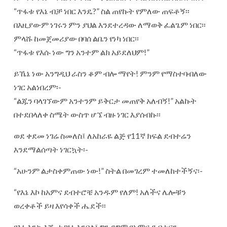
“ጥፋቱ የእኔ ብቻ ነበር እንዴ?” ስል ጠየኩት የምለው ጠፍቶኝ፡፡
በእዚያውም ነገሩን ምን ያህል እንደተረዳው ለማወቅ ፈልጌም ነበር፡፡
ምላሹ ከመጀመሪያው በባሰ ልቤን የነካ ነበር፡፡
“ጥፋቱ የእሱ ነው ግን አንተም ልክ አይደለህም!”
ይኼኔ ነው አንግዲህ ራስን ቆም ብሎ ማየት! ምንም የማስተባብለው
ነገር አልነበረም፡-
“ልጁን ባላገኘውም አንተንም ይቅርታ መጠየቅ አለብኝ!” አልኩት
በተደበላለቀ ስሜት ውስጥ ሆኜ ብዙ ነገር እያሰብኩ፡፡
ወደ ቀደመ ነገሬ ስመለስ፤ ለአከራዬ ልጅ የ11ኛ ክፍል ደብተሬን
እንደማልሰጣት ነገርኳት፡-
“አሁንም ልታስቀምጠው ነው!” ስትል በመገረም ተመለከተችኝና፡-
“የእኔ እኮ ከአምና ደብተሮቼ አንዱም የለም! አለችና ሌሎቹን
ወረቀቶች ይዛ እየሳቀች ሔደች፡፡
የእኔ እንኳ እሺ ተጋነነ እንበል፤ ግን ደግሞ የአምና ደብተርን