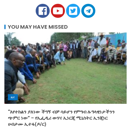
YOU MAY HAVE MISSED
ዜና
“እየተከልን ያለነው ችግኝ ብቻ ሳይሆን የምግብ ሉዓላዊነታችንን
ጭምር ነው” – የኢፌዲሪ ውሃና ኢነርጂ ሚኒስትር ኢንጂነር
ሀብታሙ ኢተፋ(ዶ/ር)