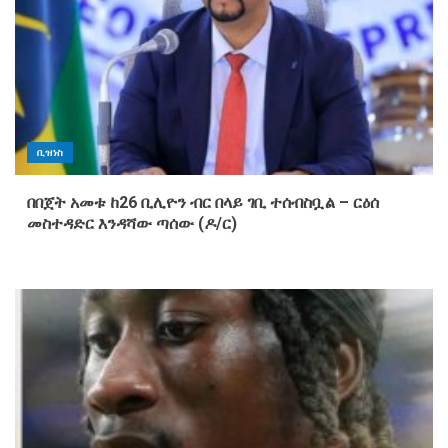
ቢዝነስ
በበጀት አመቱ ከ26 ቢሊዮን ብር በላይ ገቢ ተሰብስቧል – ርዕሰ
መስተዳድር እንዳሻው ጣሰው (ዶ/ር)