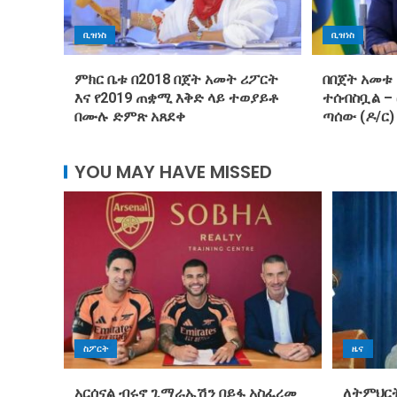
ቢዝነስ
ቢዝነስ
ምክር ቤቱ በ2018 በጀት አመት ሪፖርት
በበጀት አመቱ 
እና የ2019 ጠቋሚ እቅድ ላይ ተወያይቶ
ተሰብስቧል –
በሙሉ ድምጽ አጸደቀ
ጣሰው (ዶ/ር)
YOU MAY HAVE MISSED
ስፖርት
ዜና
አርሰናል ብሩኖ ጊማራኤሽን በይፋ አስፈረመ
ለትምህርት