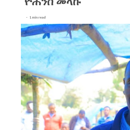
ዮሐንስ መላኩ
1 min read