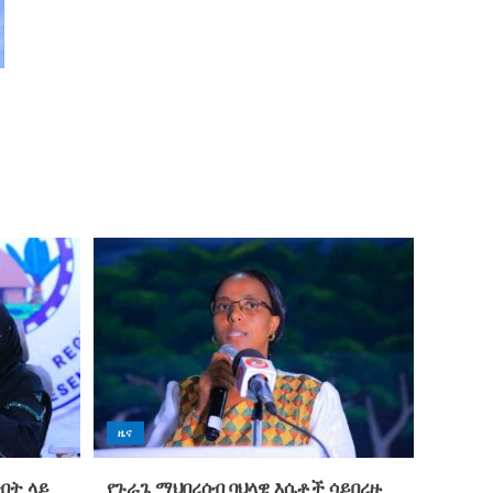
ዜና
ግብት ላይ
የጉራጌ ማህበረሰብ ባህላዊ እሴቶች ሳይበረዙ