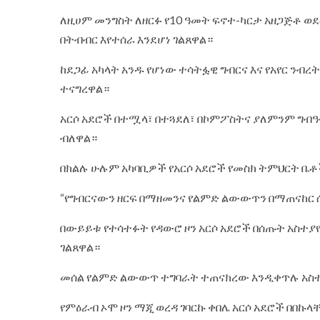
ለዚሀም መንግስት ለዘርፉ የ10 ዓመት ፍኖተ-ካርታ አዘጋጅቶ ወ
በትብብር እየተሰራ እንደሆነ ገልጸዋል።
ከደጋፊ አካላት አንዱ የሆነው ተሳትፏዊ ግብርና እና የአየር ንብረት
ተናግረዋል።
አርሶ አደሮች በተሟላ፣ በተጓደለ፣ በኮምፖስትና ያለምንም ግብዓ
ብለዋል።
በክልሉ ሁሉም አካባቢዎች የአርሶ አደሮች የመስክ ትምህርት 
“የግብርናውን ዘርፍ በማዘመንና የልምድ ልውውጥን በማጠናከር 
በውይይቱ የተሳተፉት የዳውሮ ዞን አርሶ አደሮች በሰጡት አስ
ገልጸዋል።
መሰል የልምድ ልውውጥ ተግባራት ተጠናክረው እንዲቀጥሉ አስ
የምዕራብ ኦሞ ዞን ማጂ ወረዳ ገባርኩ ቀበሌ አርሶ አደሮች በበ