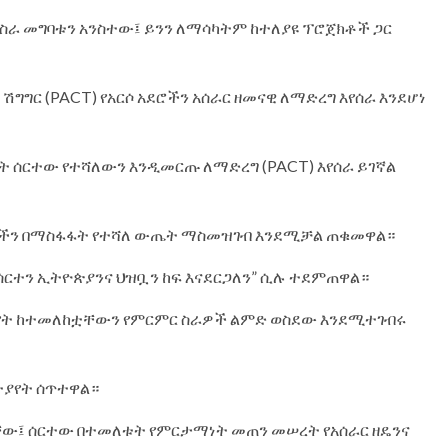
ደስራ መግባቱን አንስተው፤ ይንን ለማሳካትም ከተለያዩ ፕሮጀክቶች ጋር
 ሽግግር (PACT) የአርሶ አደሮችን አሰራር ዘመናዊ ለማድረግ እየሰራ እንደሆነ
ት ሰርተው የተሻለውን እንዲመርጡ ለማድረግ (PACT) እየሰራ ይገኛል
ቤቶችን በማስፋፋት የተሻለ ውጤት ማስመዝገብ እንደሚቻል ጠቁመዋል።
ሰርተን ኢትዮጵያንና ህዝቧን ከፍ እናደርጋለን” ሲሉ ተደምጠዋል።
ተያየት ከተመለከቷቸውን የምርምር ስራዎች ልምድ ወስደው እንደሚተገብሩ
ተያየት ሰጥተዋል።
ኩላቸው፤ ሰርተው በተመለቱት የምርታማነት መጠን መሠረት የአሰራር ዘዴንና