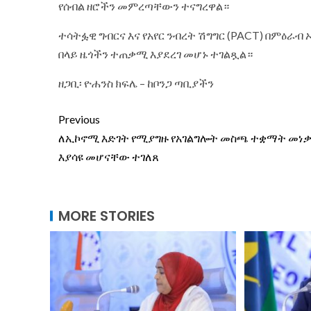
የሰብል ዘሮችን መምረጣቸውን ተናግረዋል።
ተሳትፏዊ ግብርና እና የአየር ንብረት ሽግግር (PACT) በምዕራብ
በላይ ዜጎችን ተጠቃሚ እያደረገ መሆኑ ተገልጿል።
ዘጋቢ፡ ዮሐንስ ክፍሌ – ከቦንጋ ጣቢያችን
Previous
ለኢኮኖሚ እድገት የሚያግዙ የአገልግሎት መስጫ ተቋማት መነ
እያሳዩ መሆናቸው ተገለጸ
MORE STORIES