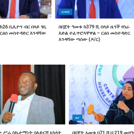
ቢዝነስ
ከ26 ቢሊዮን ብር በላይ ገቢ
በበጀት ዓመቱ ከ379 ሺ በላይ ዜጎች የስራ
 ርዕሰ መስተዳድር እንዳሻው
እድል ተፈጥሮላቸዋል – ርዕሰ መስተዳድር
እንዳሻው ጣሰው (ዶ/ር)
ዜና
 ሥራ ስኬታማነት ባለድርሻ አካላት
በበጀት አመቱ በ71 ሺህ 219 መዛ