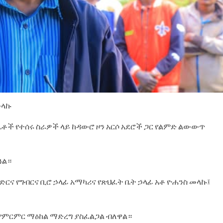
መላኩ
ቤቶች የተሰሩ ስራዎች ላይ ከዳውሮ ዞን አርሶ አደሮች ጋር የልምድ ልውውጥ
ጓል።
ርና የግብርና ቢሮ ኃላፊ አማካሪና የጽህፈት ቤት ኃላፊ አቶ ዮሐንስ መላኩ፤
 የምርምር ማዕከል ማድረግ ያስፈልጋል ብለዋል።