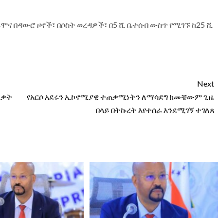
 ኦሞና በዳውሮ ዞኖች፣ በሶስት ወረዳዎች፣ በ5 ሺ ቤተሰብ ውስጥ የሚገኙ ከ25 ሺ
Next
ቃቃት
የአርሶ አደሩን ኢኮኖሚያዊ ተጠቃሚነትን ለማሳደግ ከመቼውም ጊዜ
በላይ በትኩረት እየተሰራ እንደሚገኝ ተገለጸ