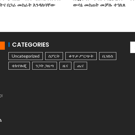
ትና በጋራ መስራት እንዳለባቸው
ውሳኔ መስጠት መቻሉ ተገለጸ
CATEGORIES
Uncategorized
ስፖርት
ቀጥታ ሥርጭት
ቢዝነስ
ቴክኖሎጂ
ንጋት ጋዜጣ
ዜና
ጤና
ር፣
ል