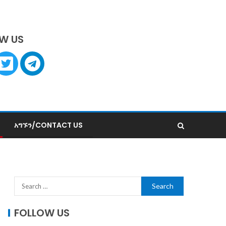
W US
አግኙን/CONTACT US
FOLLOW US