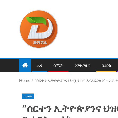
ዜና
ስፖርት
ንጋት ጋዜጣ
ቢዝነስ
Home
“ሰርተን ኢትዮጵያንና ህዝቧን ከፍ እናደርጋለን” – አቶ
ቢዝነስ
“ሰርተን ኢትዮጵያንና ህዝቧ