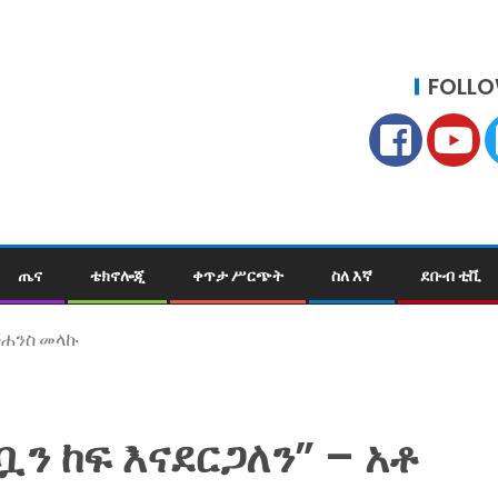
FOLLO
ጤና
ቴክኖሎጂ
ቀጥታ ሥርጭት
ስለ እኛ
ደቡብ ቲቪ
 ዮሐንስ መላኩ
ን ከፍ እናደርጋለን” – አቶ