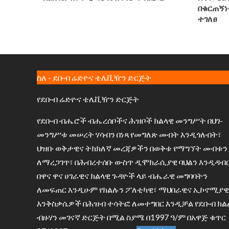
በቁርጠኝነ
ተገለፀ
ስለ - ደቡብ ሬድዮና ቴሌቪዥን ድርጅት
የደቡብ ሬድዮና ቴሌቪዥን ድርጅት
የደቡብ ብሔሮች ብሔረሰቦችና ሕዝቦች ክልላዊ መንግሥት በህገ-
መንግሥቱ መሠረት ሃሳብን በነጻ የመግለጽ መብት እንዲጎለብት፣
ህዝቡ ወቅታዊና ትክክለኛ መረጃዎችን በወቅቱ የማግኘት መብቱን
ለማረጋገጥ፣ በሕብረተሰቡ ውስጥ ዲሞክራሲያዊ ባህልን እንዲዳብ
በዋና ዋና ሀገራዊና ክልላዊ ጉዳዮች ላይ ብሔራዊ መግባባትን
ለመፍጠር እንዲሁም የክልሉን ፖለቲካዊ፣ ማህበራዊና ኢኮኖሚያዊ
እንቅስቃሴዎች በሕዝብ ተሳትፎ ለመተግበር እንዲቻል የደቡብ ክል
ብዙሃን መገናኛ ድርጅት በሚል ስያሜ በ1997 ዓ/ም በአዋጅ ቁጥር