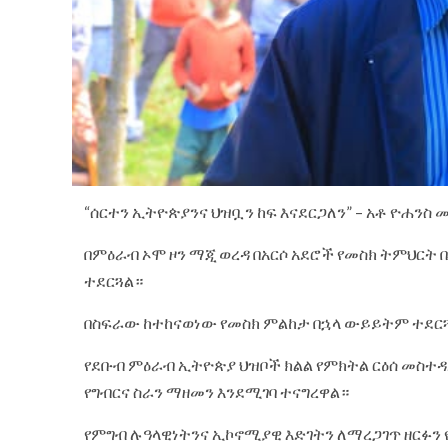
“ሰርተን ኢትዮጵያንና ህዝቧን ከፍ እናደርጋለን” – አቶ ዮሐንስ 
በምዕራብ ኦሞ ዞን ማጂ ወረዳ በአርሶ አደሮች የመስክ ትምህርት 
ተደርጓል።
በስፍራው ከተከናወነው የመስክ ምልከታ በኋላ ውይይትም ተደር
የደቡብ ምዕራብ ኢትዮጵያ ህዝቦች ክልል የምክትል ርዕሰ መስተዳድ
የግብርና ስራን ማዘመን እንደሚገባ ተናግረዋል።
የምግብ ሉዓላዊነትንና ኢኮኖሚያዊ እድገትን ለማረጋገጥ ዘርፉን