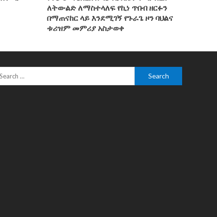
ለትውልድ ለማስተላለፍ የኪነ ጥበብ ዘርፉን
በማጠናከር ላይ እንደሚገኝ የጉራጌ ዞን ባህልና
ቱሪዝም መምሪያ አስታወቀ