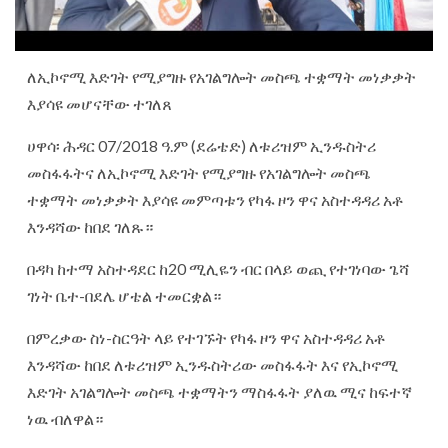
ለኢኮኖሚ እድገት የሚያግዙ የአገልግሎት መስጫ ተቋማት መነቃቃት
እያሳዩ መሆናቸው ተገለጸ
ሀዋሳ፡ ሕዳር 07/2018 ዓ.ም (ደሬቴድ) ለቱሪዝም ኢንዱስትሪ
መስፋፋትና ለኢኮኖሚ እድገት የሚያግዙ የአገልግሎት መስጫ
ተቋማት መነቃቃት እያሳዩ መምጣቱን የካፋ ዞን ዋና አስተዳዳሪ አቶ
እንዳሻው ከበደ ገለጹ።
በዳካ ከተማ አስተዳደር ከ20 ሚሊዬን ብር በላይ ወጪ የተገነባው ጌሻ
ገነት ቤተ-በደሌ ሆቴል ተመርቋል።
በምረቃው ስነ-ስርዓት ላይ የተገኙት የካፋ ዞን ዋና አስተዳዳሪ አቶ
እንዳሻው ከበደ ለቱሪዝም ኢንዱስትሪው መስፋፋት እና የኢኮኖሚ
እድገት አገልግሎት መስጫ ተቋማትን ማስፋፋት ያለዉ ሚና ከፍተኛ
ነዉ ብለዋል።