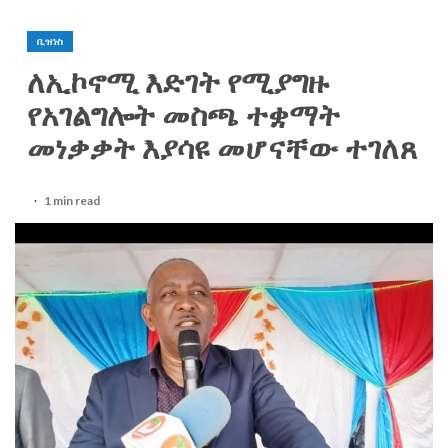
ቢዝነስ
ለኢኮኖሚ እድገት የሚያግዙ
የአገልግሎት መስጫ ተቋማት
መነቃቃት እያሳዩ መሆናቸው ተገለጸ
1 min read