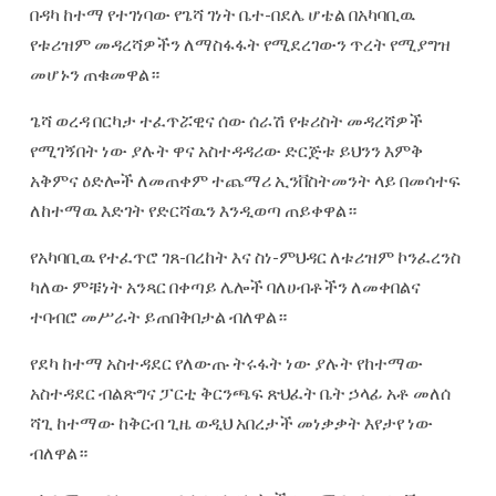
በዳካ ከተማ የተገነባው የጌሻ ገነት ቤተ-በደሌ ሆቴል በአካባቢዉ
የቱሪዝም መዳረሻዎችን ለማስፋፋት የሚደረገውን ጥረት የሚያግዝ
መሆኑን ጠቁመዋል።
ጌሻ ወረዳ በርካታ ተፈጥሯዊና ሰው ሰራሽ የቱሪስት መዳረሻዎች
የሚገኝበት ነው ያሉት ዋና አስተዳዳሪው ድርጅቱ ይህንን እምቅ
አቅምና ዕድሎች ለመጠቀም ተጨማሪ ኢንቨስትመንት ላይ በመሳተፍ
ለከተማዉ እድገት የድርሻዉን እንዲወጣ ጠይቀዋል።
የአካባቢዉ የተፈጥሮ ገጸ-በረከት እና ስነ-ምህዳር ለቱሪዝም ኮንፈረንስ
ካለው ምቹነት አንጻር በቀጣይ ሌሎች ባለሀብቶችን ለመቀበልና
ተባብሮ መሥራት ይጠበቅበታል ብለዋል።
የደካ ከተማ አስተዳደር የለውጡ ትሩፋት ነው ያሉት የከተማው
አስተዳደር ብልጽግና ፓርቲ ቅርንጫፍ ጽህፈት ቤት ኃላፊ አቶ መለሰ
ሻጊ ከተማው ከቅርብ ጊዜ ወዲህ አበረታች መነቃቃት እየታየ ነው
ብለዋል።