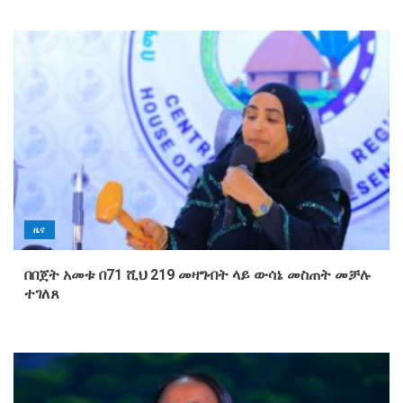
ዜና
በበጀት አመቱ በ71 ሺህ 219 መዛግብት ላይ ውሳኔ መስጠት መቻሉ
ተገለጸ