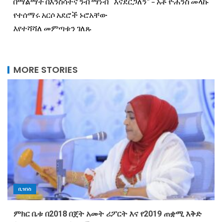
በማልማት በእንስሳትና ንብ ማነብ
እናደርጋለን” – አቶ ዮሐንስ መላኩ
የተሰማሩ አርሶ አደሮች ኑሮአቸው
እየተሻሻለ መምጣቱን ገለጹ
MORE STORIES
ቢዝነስ
ምክር ቤቱ በ2018 በጀት አመት ሪፖርት እና የ2019 ጠቋሚ እቅድ