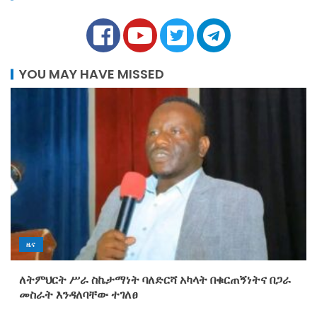
YOU MAY HAVE MISSED
ዜና
ለትምህርት ሥራ ስኬታማነት ባለድርሻ አካላት በቁርጠኝነትና በጋራ
መስራት እንዳለባቸው ተገለፀ