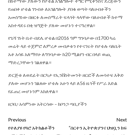
በከተማው ያለውን የሆቴል አገልግሎት ችግር የሚቀንስና ደረጃውን
የጠበቀ ሆቴል ገንብቶ ለአገልግሎት ያበቁ ወጣት ባለሀብቶችን
አመስግነው በዘርፉ ለመሰማራት ፍላጎት ላላቸው ባለሀብቶች ከተማ
አስተዳደሩ በቂ ዝግጅት ያለው መሆኑን ተናግረዋል፡፡
የጌሻ ገነት ቤተ-በደሌ ሆቴል በ2016 ዓም ግንባታው በ1700 ካሬ
መሬት ላይ ተጀምሮ ለምረቃ መብቃቱን የተናገሩት የሆቴሉ ባለቤት
አቶ አሳዬ አለማየሁ ለግንባታው ከ20 ሚልየን ብር በላይ ወጪ
ማድረጋቸውን ገልጸዋል።
ድርጅቱ ለወደፊት በርካታ የኢንቨስትመንት ዘርፎች ለመሳተፍ እቅድ
ያለው መሆኑን ገልጸው ሆቴሉ አሁን ላይ ለ56 ዜጎች የሥራ እድል
የፈጠረ መሆኑንም አክለዋል።
ዘጋቢ፡ አሳምነው አትርሳው – ከቦንጋ ጣቢያችን
Previous
Next
የተለያዩ የጓሮ አትክልቶችን
“ሰርተን ኢትዮጵያንና ህዝቧን ከፍ