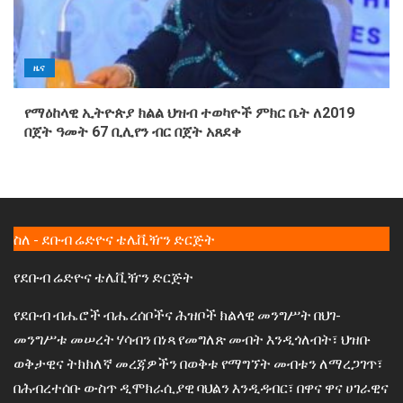
ዜና
የማዕከላዊ ኢትዮጵያ ክልል ህዝብ ተወካዮች ምክር ቤት ለ2019
በጀት ዓመት 67 ቢሊየን ብር በጀት አጸደቀ
ስለ - ደቡብ ሬድዮና ቴሌቪዥን ድርጅት
የደቡብ ሬድዮና ቴሌቪዥን ድርጅት
የደቡብ ብሔሮች ብሔረሰቦችና ሕዝቦች ክልላዊ መንግሥት በህገ-
መንግሥቱ መሠረት ሃሳብን በነጻ የመግለጽ መብት እንዲጎለብት፣ ህዝቡ
ወቅታዊና ትክክለኛ መረጃዎችን በወቅቱ የማግኘት መብቱን ለማረጋገጥ፣
በሕብረተሰቡ ውስጥ ዲሞክራሲያዊ ባህልን እንዲዳብር፣ በዋና ዋና ሀገራዊና