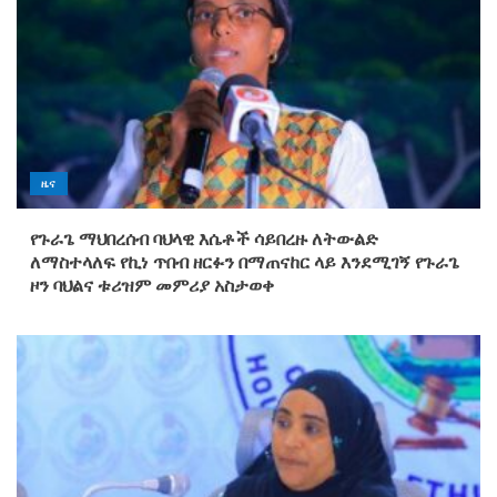
ዜና
የጉራጌ ማህበረሰብ ባህላዊ እሴቶች ሳይበረዙ ለትውልድ
ለማስተላለፍ የኪነ ጥበብ ዘርፉን በማጠናከር ላይ እንደሚገኝ የጉራጌ
ዞን ባህልና ቱሪዝም መምሪያ አስታወቀ