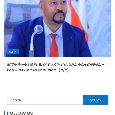
ቢዝነስ
በበጀት ዓመቱ ከ379 ሺ በላይ ዜጎች የስራ እድል ተፈጥሮላቸዋል –
ርዕሰ መስተዳድር እንዳሻው ጣሰው (ዶ/ር)
FOLLOW US