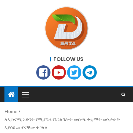
FOLLOW US
Home
ለኢኮኖሚ እድገት የሚያግዙ የአገልግሎት መስጫ ተቋማት መነቃቃት
እያሳዩ መሆናቸው ተገለጸ