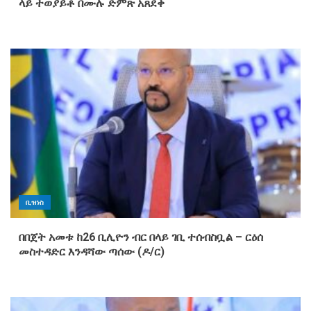
ላይ ተወያይቶ በሙሉ ድምጽ አጸደቀ
ቢዝነስ
በበጀት አመቱ ከ26 ቢሊዮን ብር በላይ ገቢ ተሰብስቧል – ርዕሰ
መስተዳድር እንዳሻው ጣሰው (ዶ/ር)