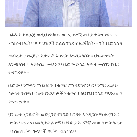
ክልሉ ከተደራጀ ወዲህ የአካባቢው ኢኮኖሚ መነቃቃቱን የደቡብ
ምዕራብ ኢትዮጵያ ህዝቦች ክልል ንግድና ኢንቨስትመንት ቢሮ ገለጸ
መሰረታዊ የፍጆታ እቃዎች እጥረት እንዳይከሰትና ህገ-ወጥነት
እንዳይስፋፋ እየተሰራ መሆኑን የቢሮው ኃላፊ አቶ ተመስገን ከበደ
ተናግረዋል።
ቢሮው የንግዱን ማህበረሰብ ቁጥር የማሳደግና ነባር የንግድ ፈቃድ
ዕድሳትን በማከናወን የነጋዴዎችን ቁጥር ከ60 ሺህ በላይ ማድረሱን
ተናግረዋል።
ህገ-ወጥ ነጋዴዎች ወደህጋዊ የንግድ ስርዓት እንዲገቡ ማድረግ እና
ኮንትሮባንድን በመከታተል የማስተካከያ እርምጃ መውሰድ ትኩረት
የተሰጠባቸው ጉዳዮች ናቸው ብለዋል።