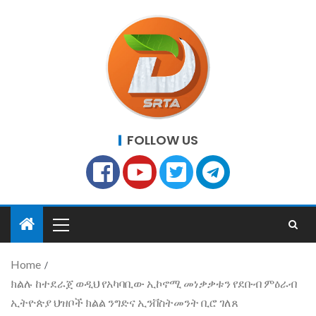
FOLLOW US
Home
ክልሉ ከተደራጀ ወዲህ የአካባቢው ኢኮኖሚ መነቃቃቱን የደቡብ ምዕራብ
ኢትዮጵያ ህዝቦች ክልል ንግድና ኢንቨስትመንት ቢሮ ገለጸ