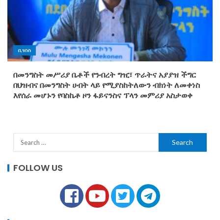
ቢዝነስ
በመንግስት መሥሪያ ቤቶች የንብረት ግዢ፣ ጥራትና አያያዝ ችግር
በህዝብና በመንግስት ሀብት ላይ የሚያስከትለውን ብክነት ለመቀነስ
እየሰራ መሆኑን የባስኬቶ ዞን ፋይናንስና ፕላን መምሪያ አስታወቀ
FOLLOW US