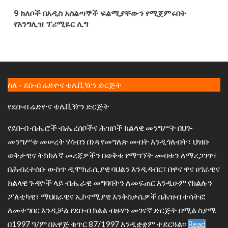
9 ክለቦች በአዲስ አሰልጣኞች ፍልሚያቸውን የሚጀምሩበት
የእንግሊዝ ፕሪሚዬር ሊግ
ስለ - ደቡብ ሬድዮና ቴሌቪዥን ድርጅት
የደቡብ ሬድዮና ቴሌቪዥን ድርጅት
የደቡብ ብሔሮች ብሔረሰቦችና ሕዝቦች ክልላዊ መንግሥት በህገ-
መንግሥቱ መሠረት ሃሳብን በነጻ የመግለጽ መብት እንዲጎለብት፣ ህዝቡ
ወቅታዊና ትክክለኛ መረጃዎችን በወቅቱ የማግኘት መብቱን ለማረጋገጥ፣
በሕብረተሰቡ ውስጥ ዲሞክራሲያዊ ባህልን እንዲዳብር፣ በዋና ዋና ሀገራዊና
ክልላዊ ጉዳዮች ላይ ብሔራዊ መግባባትን ለመፍጠር እንዲሁም የክልሉን
ፖለቲካዊ፣ ማህበራዊና ኢኮኖሚያዊ እንቅስቃሴዎች በሕዝብ ተሳትፎ
ለመተግበር እንዲቻል የደቡብ ክልል ብዙሃን መገናኛ ድርጅት በሚል ስያሜ
በ1997 ዓ/ም በአዋጅ ቁጥር 87/1997 እንዲቋቋም ተደርጓል፡፡
Read