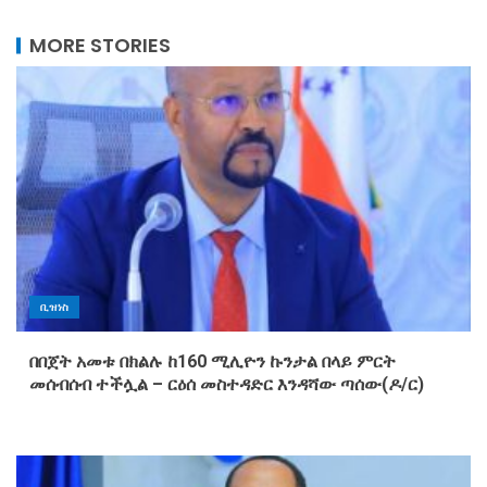
MORE STORIES
ቢዝነስ
በበጀት አመቱ በክልሉ ከ160 ሚሊዮን ኩንታል በላይ ምርት
መሰብሰብ ተችሏል – ርዕሰ መስተዳድር እንዳሻው ጣሰው(ዶ/ር)