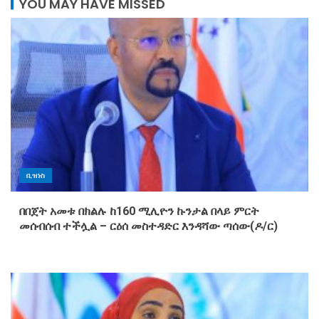
YOU MAY HAVE MISSED
ቢዝነስ
በበጀት አመቱ በክልሉ ከ160 ሚሊዮን ኩንታል በላይ ምርት
መሰብሰብ ተችሏል – ርዕሰ መስተዳድር እንዳሻው ጣሰው(ዶ/ር)