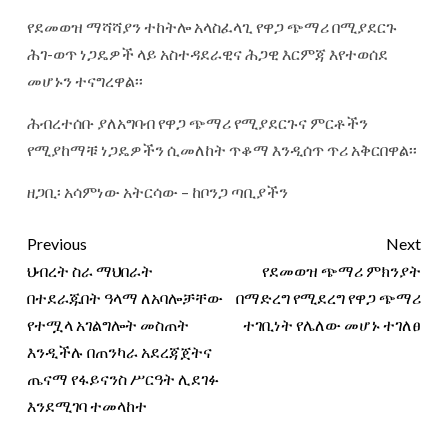
የደመወዝ ማሻሻያን ተከትሎ አላስፈላጊ የዋጋ ጭማሪ በሚያደርጉ
ሕገ-ወጥ ነጋዴዎች ላይ አስተዳደራዊና ሕጋዊ እርምጃ እየተወሰደ
መሆኑን ተናግረዋል፡፡
ሕብረተሰቡ ያለአግባብ የዋጋ ጭማሪ የሚያደርጉና ምርቶችን
የሚያከማቹ ነጋዴዎችን ሲመለከት ጥቆማ እንዲሰጥ ጥሪ አቅርበዋል፡፡
ዘጋቢ፡ አሳምነው አትርሳው – ከቦንጋ ጣቢያችን
Previous
Next
ህብረት ስራ ማህበራት
የደመወዝ ጭማሪ ምክንያት
በተደራጁበት ዓላማ ለአባሎቻቸው
በማድረግ የሚደረግ የዋጋ ጭማሪ
የተሟላ አገልግሎት መስጠት
ተገቢነት የሌለው መሆኑ ተገለፀ
እንዲችሉ በጠንካራ አደረጃጀትና
ጤናማ የፋይናንስ ሥርዓት ሊደገፉ
እንደሚገባ ተመላከተ