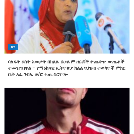
ዜና
ባለፋት ሶስት አመታት በክልሉ በሁሉም ዘርፎች ተጨባጭ ውጤቶች
ተመዝግበዋል – የማዕከላዊ ኢትዮጵያ ክልል የህዝብ ተወካዮች ምክር
ቤት አፈ ጉበኤ ወ/ሮ ፋጤ ስርሞሎ