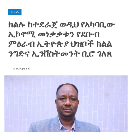
ቢዝነስ
ክልሉ ከተደራጀ ወዲህ የአካባቢው
ኢኮኖሚ መነቃቃቱን የደቡብ
ምዕራብ ኢትዮጵያ ህዝቦች ክልል
ንግድና ኢንቨስትመንት ቢሮ ገለጸ
1 min read