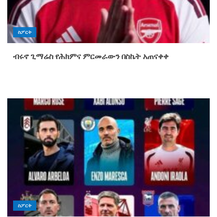
ስፖርት
ብሩኖ ጊማሬስ የሕክምና ምርመራውን በስኬት አጠናቀቀ
ስፖርት