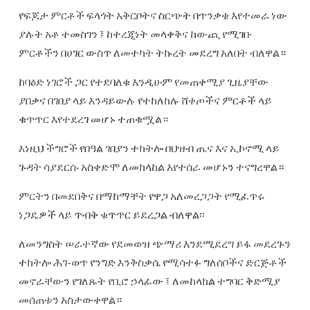
የፍጆታ ምርቶች ፍላጎት አቅርቦትና ስርጭት በጥንቃቄ እየተመራ ነው
ያሉት አቶ ተመስገን ፤ ከተረጂነት መላቀቅና ከውጪ የሚገቡ
ምርቶችን በሀገር ውስጥ ለመተካት ትኩረት መደረግ አለበት ብለዋል።
ከባዕድ ነገሮች ጋር የተደባለቁ እንዲሁም የመጠቀሚያ ጊዜያቸው
ያበቃና በገበያ ላይ እንዳይውሉ የተከለከሉ ሸቀጦችና ምርቶች ላይ
ቁጥጥር እየተደረገ መሆኑ ተጠቁሟል።
እነዚህ ችግሮች የበዓል ገበያን ተከትሎ በህዝብ ጤና እና ኢኮኖሚ ላይ
ጉዳት ሳያደርሱ አስቀድሞ ለመከላከል እየተሰራ መሆኑን ተናግረዋል።
ምርትን በመደበቅና በማከማቸት የዋጋ አለመረጋጋት የሚፈጥሩ
ነጋዴዎች ላይ ጥብቅ ቁጥጥር ይደረጋል ብለዋል፡፡
ለመንግስት ሠራተኛው የደመወዝ ጭማሪ እንደሚደረግ ይፋ መደረጉን
ተከትሎ ሕገ-ወጥ የንግድ እንቅስቃሴ የሚሳተፉ ግለሰቦችና ድርጅቶች
መኖራቸውን የገለጹት የቢሮ ኃላፊው ፤ ለመከላከል ተግባር ቅድሚያ
መሰጠቱን አስታውቀዋል።