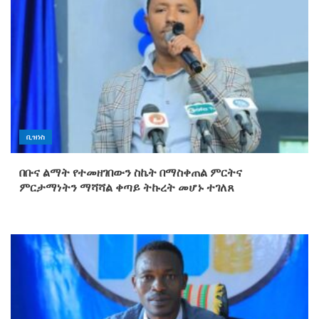
ቢዝነስ
በቡና ልማት የተመዘገበውን ስኬት በማስቀጠል ምርትና
ምርታማነትን ማሻሻል ቀጣይ ትኩረት መሆኑ ተገለጸ