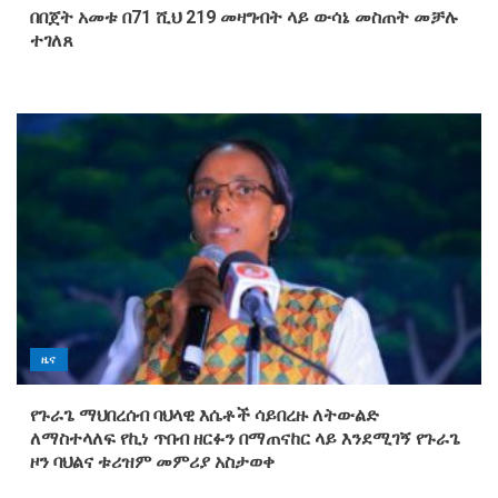
በበጀት አመቱ በ71 ሺህ 219 መዛግብት ላይ ውሳኔ መስጠት መቻሉ
ተገለጸ
ዜና
የጉራጌ ማህበረሰብ ባህላዊ እሴቶች ሳይበረዙ ለትውልድ
ለማስተላለፍ የኪነ ጥበብ ዘርፉን በማጠናከር ላይ እንደሚገኝ የጉራጌ
ዞን ባህልና ቱሪዝም መምሪያ አስታወቀ