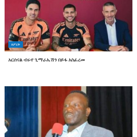
ስፖርት
አርሰናል ብሩኖ ጊማራኤሽን በይፋ አስፈረመ