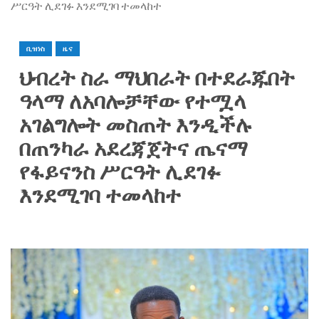
ሥርዓት ሊደገፉ እንደሚገባ ተመላከተ
ቢዝነስ
ዜና
ህብረት ስራ ማህበራት በተደራጁበት
ዓላማ ለአባሎቻቸው የተሟላ
አገልግሎት መስጠት እንዲችሉ
በጠንካራ አደረጃጀትና ጤናማ
የፋይናንስ ሥርዓት ሊደገፉ
እንደሚገባ ተመላከተ