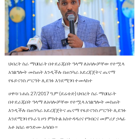
ህብረት ስራ ማህበራት በተደራጁበት ዓላማ ለአባሎቻቸው የተሟላ
አገልግሎት መስጠት እንዲችሉ በጠንካራ አደረጃጀትና ጤናማ
የፋይናንስ ሥርዓት ሊደገፉ እንደሚገባ ተመላከተ
ሀዋሳ፡ ነሐሴ 27/2017 ዓ.ም (ደሬቴድ) ህብረት ስራ ማህበራት
በተደራጁበት ዓላማ ለአባሎቻቸው የተሟላ አገልግሎት መስጠት
እንዲችሉ በጠንካራ አደረጃጀትና ጤናማ የፋይናንስ ሥርዓት ሊደገፉ
እንደሚገባ የጉራጌ ዞን ምክትል አስተዳዳሪና የግብርና መምሪያ ኃላፊ
አቶ አበራ ወንድሙ አሳሰቡ።