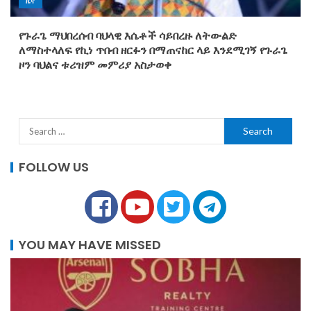
ዜና
የጉራጌ ማህበረሰብ ባህላዊ እሴቶች ሳይበረዙ ለትውልድ
ለማስተላለፍ የኪነ ጥበብ ዘርፉን በማጠናከር ላይ እንደሚገኝ የጉራጌ
ዞን ባህልና ቱሪዝም መምሪያ አስታወቀ
FOLLOW US
YOU MAY HAVE MISSED