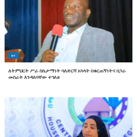
ዜና
ለትምህርት ሥራ ስኬታማነት ባለድርሻ አካላት በቁርጠኝነትና በጋራ
መስራት እንዳለባቸው ተገለፀ