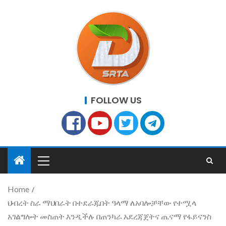
FOLLOW US
Home
ህብረት ስራ ማህበራት በተደራጁበት ዓላማ ለአባሎቻቸው የተሟላ
አገልግሎት መስጠት እንዲችሉ በጠንካራ አደረጃጀትና ጤናማ የፋይናንስ