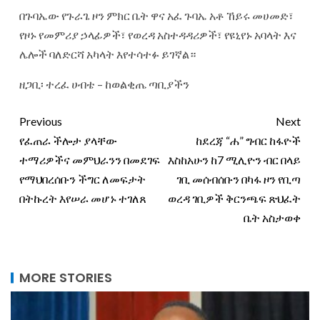
በጉባኤው የጉራጌ ዞን ምክር ቤት ዋና አፈ ጉባኤ አቶ ኸይሩ መሀመድ፣
የዞኑ የመምሪያ ኃላፊዎች፣ የወረዳ አስተዳዳሪዎች፣ የዩኒየኑ አባላት እና
ሌሎች ባለድርሻ አካላት እየተሳተፉ ይገኛል።
ዘጋቢ፡ ተረፈ ሀብቴ – ከወልቂጤ ጣቢያችን
Previous
Next
የፈጠራ ችሎታ ያላቸው
ከደረጃ “ሐ” ግብር ከፋዮች
ተማሪዎችና መምህራንን በመደገፍ
እስከአሁን ከ7 ሚሊዮን ብር በላይ
የማህበረሰቡን ችግር ለመፍታት
ገቢ መሰብሰቡን በካፋ ዞን የቢጣ
በትኩረት እየሠራ መሆኑ ተገለጸ
ወረዳ ገቢዎች ቅርንጫፍ ጽህፈት
ቤት አስታወቀ
MORE STORIES