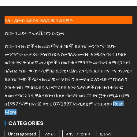
ስለ - ደቡብ ሬድዮና ቴሌቪዥን ድርጅት
የደቡብ ሬድዮና ቴሌቪዥን ድርጅት
የደቡብ ብሔሮች ብሔረሰቦችና ሕዝቦች ክልላዊ መንግሥት በህገ-
መንግሥቱ መሠረት ሃሳብን በነጻ የመግለጽ መብት እንዲጎለብት፣ ህዝቡ
ወቅታዊና ትክክለኛ መረጃዎችን በወቅቱ የማግኘት መብቱን ለማረጋገጥ፣
በሕብረተሰቡ ውስጥ ዲሞክራሲያዊ ባህልን እንዲዳብር፣ በዋና ዋና ሀገራዊና
ክልላዊ ጉዳዮች ላይ ብሔራዊ መግባባትን ለመፍጠር እንዲሁም የክልሉን
ፖለቲካዊ፣ ማህበራዊና ኢኮኖሚያዊ እንቅስቃሴዎች በሕዝብ ተሳትፎ
ለመተግበር እንዲቻል የደቡብ ክልል ብዙሃን መገናኛ ድርጅት በሚል ስያሜ
በ1997 ዓ/ም በአዋጅ ቁጥር 87/1997 እንዲቋቋም ተደርጓል፡፡
Read
More
CATEGORIES
Uncategorized
ስፖርት
ቀጥታ ሥርጭት
ቢዝነስ