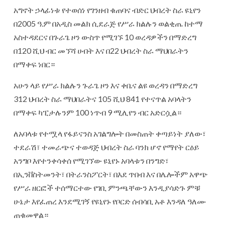
አግኖት ኃላፊነቱ የተወሰነ የገንዘብ ቁጠባና ብድር ህብረት ስራ ዩኒየን
በ2005 ዓ.ም በአዲስ መልክ ሲደራጅ የሥራ ክልሉን ወልቂጤ ከተማ
አስተዳደርና በጉራጌ ዞን ውስጥ የሚገኙ 10 ወረዳዎችን በማድረግ
በ120 ሺህ ብር መኘሻ ሀብት እና በ22 ህብረት ስራ ማህበራትን
በማቀፍ ነበር።
አሁን ላይ የሥራ ክልሉን ጉራጌ ዞን እና ቀቤና ልዩ ወረዳን በማድረግ
312 ህብረት ስራ ማህበራትና 105 ሺህ 841 የተናጥል አባላትን
በማቀፍ ካፒታሉንም 100 ነጥብ 9 ሚሊየን ብር አድርሷል።
ለአባላቱ የተሟላ የፋይናንስ አገልግሎት በመስጠት ቀጣይነት ያለው፣
ተደራሽ፣ ተመራጭና ተወዳጅ ህብረት ስራ ባንክ ሆኖ የማየት ርዕይ
አንግቦ እየተንቀሳቀሰ የሚገኘው ዩኒየኑ አባላቱን በንግድ፣
በኢንቨስትመንት፣ በትራንስፖርት፣ በእደ ጥበብ እና በሌሎችም አዋጭ
የሥራ ዘርፎች ተሰማርተው የገቢ ምንጫቸውን እንዲያሳድጉ ምቹ
ሁኔታ እየፈጠረ እንደሚገኝ የዩኒየኑ የቦርድ ሰብሳቢ አቶ እንዳለ ዓለሙ
ጠቁመዋል።