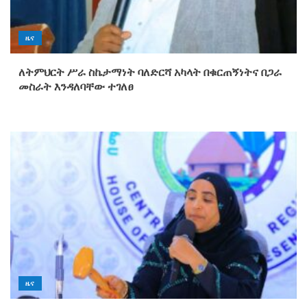
ዜና
ለትምህርት ሥራ ስኬታማነት ባለድርሻ አካላት በቁርጠኝነትና በጋራ
መስራት እንዳለባቸው ተገለፀ
ዜና