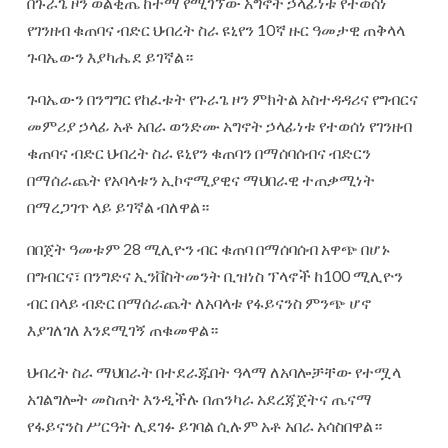
በጉራጌ ዞን ወልቂጤ ከተማ የሚገኘው አግኖት ኃላፊነቱ የተወሰነ
የገንዘብ ቁጠባና ብድር ህብረት ስራ ዩኒየን 10ኛ ዙር ዓመታዊ ጠቅላላ
ጉባኤውን እያካሔደ ይገኛል።
ጉባኤውን በንግግር የከፈቱት የጉራጌ ዞን ምክትል አስተዳዳሪና የግብርና
መምሪያ ኃላፊ አቶ አበራ ወንድሙ አግኖት ኃላፊነቱ የተወሰነ የገንዘብ
ቁጠባና ብድር ህብረት ስራ ዩኒየን ቁጠባን በማሰባሰብና ብድርን
በማሰራጨት የአባላቱን ኢኮኖሚያዊና ማህበራዊ ተጠቃሚነት
በማረጋገጥ ላይ ይገኛል ብለዋል።
በበጀት ዓመቱም 28 ሚሊዮን ብር ቁጠባ በማሰባሰብ አዋጭ በሆኑ
በግብርና፣ በንግድና ኢንቨስትመንት ቢዝነስ ፕላኖች ከ100 ሚሊዮን
ብር በላይ ብድር በማሰራጨት ለአባላቱ የፋይናንስ ምንጭ ሆኖ
እያገለገለ እንደሚገኝ ጠቁመዋል።
ህብረት ስራ ማህበራት በተደራጁበት ዓላማ ለአባሎቻቸው የተሟላ
አገልግሎት መስጠት እንዲችሉ በጠንካራ አደረጃጀትና ጤናማ
የፋይናንስ ሥርዓት ሊደገፉ ይገባል ሲሉም አቶ አበራ አሳስበዋል።