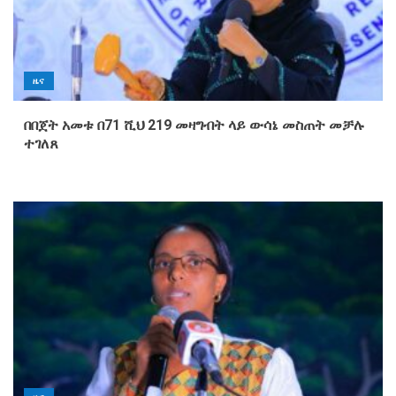
ዜና
በበጀት አመቱ በ71 ሺህ 219 መዛግብት ላይ ውሳኔ መስጠት መቻሉ
ተገለጸ