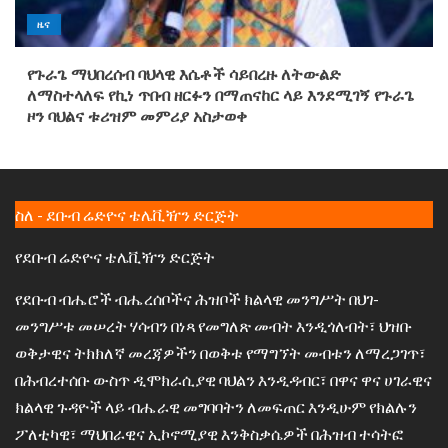
ዜና
የጉራጌ ማህበረሰብ ባህላዊ እሴቶች ሳይበረዙ ለትውልድ
ለማስተላለፍ የኪነ ጥበብ ዘርፉን በማጠናከር ላይ እንደሚገኝ የጉራጌ
ዞን ባህልና ቱሪዝም መምሪያ አስታወቀ
ስለ - ደቡብ ሬድዮና ቴሌቪዥን ድርጅት
የደቡብ ሬድዮና ቴሌቪዥን ድርጅት
የደቡብ ብሔሮች ብሔረሰቦችና ሕዝቦች ክልላዊ መንግሥት በህገ-
መንግሥቱ መሠረት ሃሳብን በነጻ የመግለጽ መብት እንዲጎለብት፣ ህዝቡ
ወቅታዊና ትክክለኛ መረጃዎችን በወቅቱ የማግኘት መብቱን ለማረጋገጥ፣
በሕብረተሰቡ ውስጥ ዲሞክራሲያዊ ባህልን እንዲዳብር፣ በዋና ዋና ሀገራዊና
ክልላዊ ጉዳዮች ላይ ብሔራዊ መግባባትን ለመፍጠር እንዲሁም የክልሉን
ፖለቲካዊ፣ ማህበራዊና ኢኮኖሚያዊ እንቅስቃሴዎች በሕዝብ ተሳትፎ