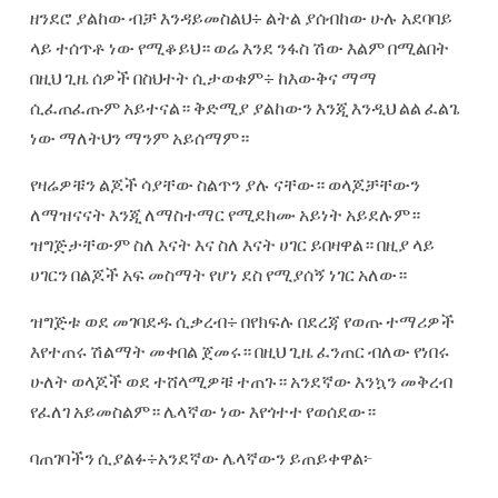
ዘንደሮ ያልከው ብቻ እንዳይመስልህ÷ ልትል ያሰብከው ሁሉ አደባባይ
ላይ ተሰጥቶ ነው የሚቆይህ። ወሬ እንደ ንፋስ ሽው እልም በሚልበት
በዚህ ጊዜ ሰዎች በስህተት ሲታወቁም÷ ከእውቅና ማማ
ሲፈጠፈጡም አይተናል። ቅድሚያ ያልከውን እንጂ እንዲህ ልል ፈልጌ
ነው ማለትህን ማንም አይሰማም።
የዛሬዎቹን ልጆች ሳያቸው ስልጥን ያሉ ናቸው። ወላጆቻቸውን
ለማዝናናት እንጂ ለማስተማር የሚደክሙ አይነት አይደሉም።
ዝግጅታቸውም ስለ እናት እና ስለ እናት ሀገር ይበዛዋል። በዚያ ላይ
ሀገርን በልጆች አፍ መስማት የሆነ ደስ የሚያሰኝ ነገር አለው።
ዝግጅቱ ወደ መገባደዱ ሲቃረብ÷ በየክፍሉ በደረጃ የወጡ ተማሪዎች
እየተጠሩ ሽልማት መቀበል ጀመሩ። በዚህ ጊዜ ፈንጠር ብለው የነበሩ
ሁለት ወላጆች ወደ ተሸላሚዎቹ ተጠጉ። አንደኛው እንኳን መቅረብ
የፈለገ አይመስልም። ሌላኛው ነው እየጎተተ የወሰደው።
ባጠገባችን ሲያልፉ÷አንደኛው ሌላኛውን ይጠይቀዋል፦