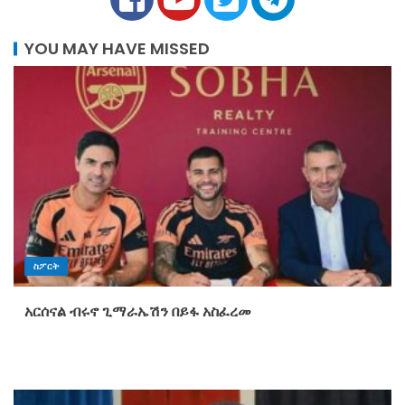
YOU MAY HAVE MISSED
ስፖርት
አርሰናል ብሩኖ ጊማራኤሽን በይፋ አስፈረመ