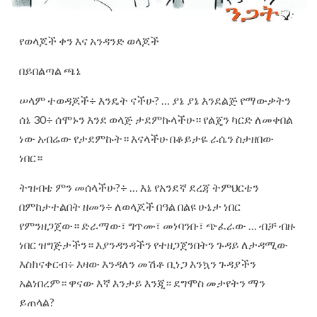
የወላጆች ቀን እና አንዳንድ ወላጆች
በይበልጣል ጫኔ
ሠላም ተወዳጆች÷ እንዴት ናችሁ? … ያኔ ያኔ እንደልጅ የማውቃትን
ሰኔ 30÷ ሰሞኑን እንደ ወላጅ ታደምኩላችሁ። የልጄን ካርድ ለመቀበል
ነው አብሬው የታደምኩት። እናላችሁ በቆይታዬ ራሴን ስታዘበው
ነበር።
ትዝብቴ ምን መሰላችሁ?÷ … እኔ የአንደኛ ደረጃ ትምህርቴን
በምከታተልበት ዘመን÷ ለወላጆች በዓል በልዩ ሁኔታ ነበር
የምንዘጋጀው። ድራማው፣ ግጥሙ፣ መነባንቡ፣ ጭፈራው … ብቻ ብዙ
ነበር ዝግጅታችን። እያንዳንዳችን የተዘጋጀንበትን ጉዳይ ለታዳሚው
እስክናቀርብ÷ እዛው እንዳለን መሽቶ ቢነጋ እንኳን ጉዳያችን
አልነበረም። ዋናው እኛ እንታይ እንጂ። ደግሞስ መታየትን ማን
ይጠላል?