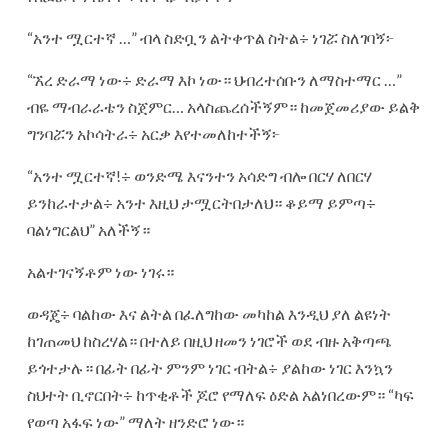
“አንተ ሟርተኛ …” ብላ ስድቧን ልትቀጥል ስትል÷ ነገሯ ስለገባኝ፦
“ኧረ ድራማ ነው÷ ድራማ እኮ ነው። ህብረተሰቡን ለማስተማር …”
ብዬ ማብራራቴን ስጀምር… አላስጨረሰችኝም። ከመጀመሪያው ይልቅ
ግንባሯን አኮሳትራ÷ አርቃ እየተመለከተችኝ፦
“አንተ ሟርተኛ!÷ ወንድሜ እናንተን አሳድግ ብሎ በርሃ ለበርሃ
ይንከራተታል÷ አንተ እዚህ ታሟርትበታለህ። ቆይማ ይምጣ÷
ባልነግርልህ” አለችኝ።
አልተገናኝቶም ነው ነገሩ።
ወዳጄ÷ ባልከው እና ልትል በፈለግከው መካከል እንዲህ ያለ ልዩነት
ከገጠመህ ከስረሃል። በተለይ በዚህ ዘመን ነገሮች ወደ ብዙ አቅጣጫ
ይጎተታሉ። በፊት በፊት ምንም ነገር ብትል÷ ያልከው ነገር እንኳን
ስህተት ቢኖርበት÷ ከጥቂቶች ጆሮ የማለፍ ዕድል አልነበረውም። “ካፍ
የወጣ አፋፍ ነው” ማለት ዘንድሮ ነው።