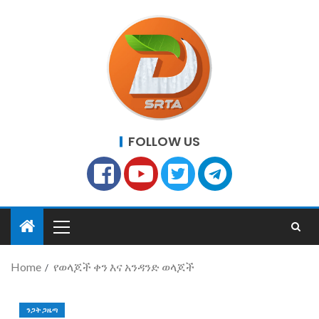
FOLLOW US
Home
የወላጆች ቀን እና አንዳንድ ወላጆች
ንጋት ጋዜጣ