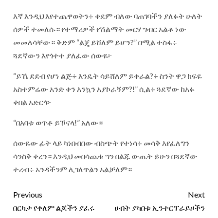
እኛ እንዲህ እየተጨዋወትን÷ ቀደም ብለው ባጠገባችን ያለፉት ሁለት
ሰዎች ተመለሱ። የተማሪዎች የሽልማት መርሃ ግብር አልቆ ነው
መመለሳቸው። ቅድም “ልጄ ይሸለም ይሆን?” በሚል ተስፋ÷
ጓደኛውን እየጎተተ ያለፈው ሰውዬ፦
“ይኼ ደደብ የሆነ ልጅ÷ እንዴት ሳይሸለም ይቀራል?÷ ስንት ዋጋ ከፍዬ
አስተምሬው አንድ ቀን እንኳን አያኮራኝም?!” ሲል÷ ጓደኛው ከአፉ
ቀበል አድርጎ፦
“በአባቱ ወጥቶ ይኾናላ!” አለው።
ሰውዬው ፊት ላይ ካነበብበው ብስጭት የተነሳ÷ መሳቅ እየፈለግን
ሳንስቅ ቀረን። እንዲህ መበሳጨቱ ግን በልጁ ውጤት ይሁን በጓደኛው
ተረብ÷ አንዳችንም ሊገለጥልን አልቻለም።
Previous
Next
በርካታ የቀለም ልጆችን ያፈሩ
ሀብት ያካበቱ ኢንተርፕራይዞችን