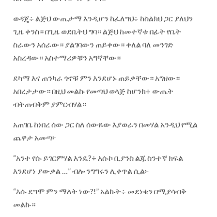
ወዳጄ÷ ልጅህ ውጤታማ እንዲሆን ከፈለግህ÷ ከስልክህ ጋር ያለህን
ጊዜ ቀንስ። በጊዜ ወደቤትህ ግባ። ልጅህ ከመተኛቱ በፊት የቤት
ስራውን አሰራው። ያልገባውን ጠይቀው። ቀለል ባለ መንገድ
አስረዳው። አስተማሪዎቹን አግኛቸው።
ደካማ እና ጠንካራ ጎኖቹ ምን እንደሆኑ ጠይቃቸው። አግዘው።
አበረታታው። በዚህ መልኩ የመጣህ ወላጅ ከሆንክ÷ ውጤት
ብትጠብቅም ያምርብሃል።
አጠገቤ ከነበረ ሰው ጋር ስለ ሰውዬው እያወራን በመሃል አንዲህ የሚል
ጨዋታ አመጣ፦
“አንተ የሱ ይገርምሃል እንዴ?÷ እሱኮ ቢያንስ ልጁ ስንተኛ ክፍል
እንደሆነ ያውቃል …” ብሎ ንግግሩን ሊቀጥል ሲል፦
“እሱ ደግሞ ምን ማለት ነው?!” አልኩት÷ መደነቄን በሚያሳብቅ
መልኩ።