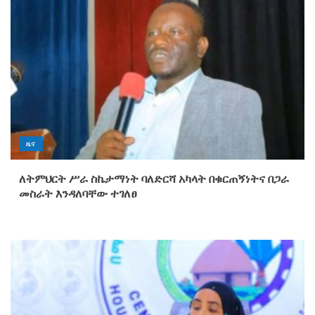
ዜና
ለትምህርት ሥራ ስኬታማነት ባለድርሻ አካላት በቁርጠኝነትና በጋራ
መስራት እንዳለባቸው ተገለፀ