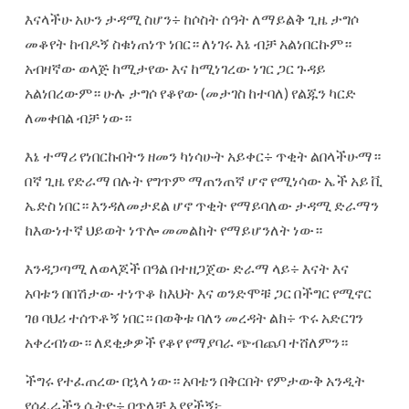
እናላችሁ አሁን ታዳሚ ስሆን÷ ከሶስት ሰዓት ለማይልቅ ጊዜ ታግሶ
መቆየት ከብዶኝ ስቁነጠነጥ ነበር። ለነገሩ እኔ ብቻ አልነበርኩም።
አብዛኛው ወላጅ ከሚታየው እና ከሚነገረው ነገር ጋር ጉዳይ
አልነበረውም። ሁሉ ታግሶ የቆየው (መታገስ ከተባለ) የልጁን ካርድ
ለመቀበል ብቻ ነው።
እኔ ተማሪ የነበርኩበትን ዘመን ካነሳሁት አይቀር÷ ጥቂት ልበላችሁማ።
በኛ ጊዜ የድራማ በሉት የግጥም ማጠንጠኛ ሆኖ የሚነሳው ኤች አይ ቪ
ኤድስ ነበር። እንዳለመታደል ሆኖ ጥቂት የማይባለው ታዳሚ ድራማን
ከእውነተኛ ህይወት ነጥሎ መመልከት የማይሆንለት ነው።
እንዳጋጣሚ ለወላጆች በዓል በተዘጋጀው ድራማ ላይ÷ እናት እና
አባቱን በበሽታው ተነጥቆ ከእህት እና ወንድሞቹ ጋር በችግር የሚኖር
ገፀ ባህሪ ተሰጥቶኝ ነበር። በወቅቱ ባለን መረዳት ልክ÷ ጥሩ አድርገን
አቀረብነው። ለደቂቃዎች የቆየ የማያባራ ጭብጨባ ተሸለምን።
ችግሩ የተፈጠረው በኋላ ነው። አባቴን በቅርበት የምታውቅ አንዲት
የሰፈራችን ሴትዮ÷ በጥላቻ እያየችኝ፦