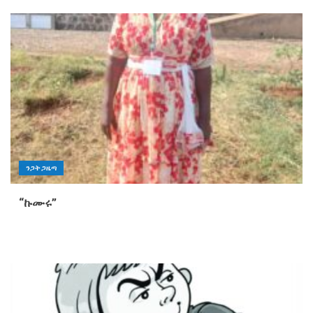
ንጋት ጋዜጣ
“ኩሙሩ”