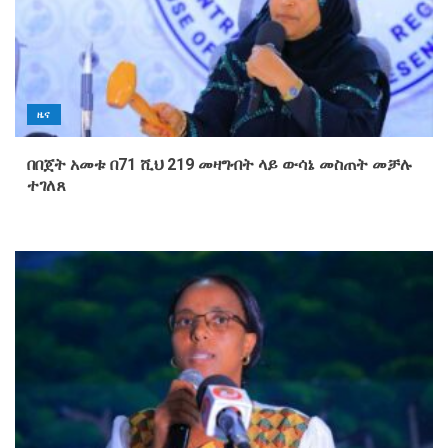
ዜና
በበጀት አመቱ በ71 ሺህ 219 መዛግብት ላይ ውሳኔ መስጠት መቻሉ
ተገለጸ