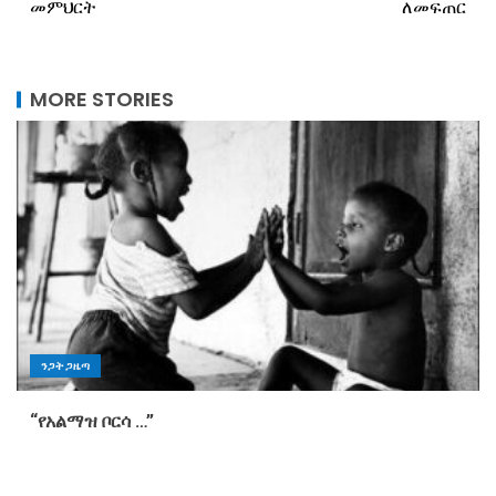
መምህርት
ለመፍጠር
MORE STORIES
ንጋት ጋዜጣ
“የአልማዝ ቦርሳ …”