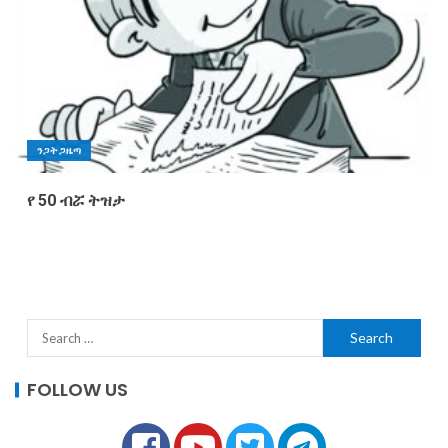
ንጋት ጋዜጣ
የ 50 ብሯ ትዝታ
FOLLOW US