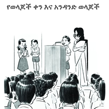
የወላጆች ቀን እና አንዳንድ ወላጆች