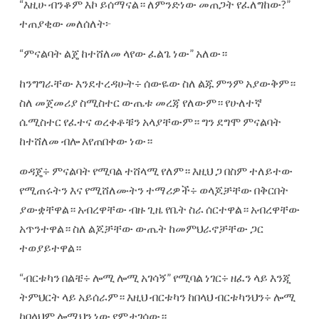
“እዚሁ ብንቆም እኮ ይሰማናል። ለምንድነው መጠጋት የፈለግከው?”
ተጠያቂው መለሰለት፦
“ምናልባት ልጄ ከተሸለመ ላየው ፈልጌ ነው” አለው።
ከንግግራቸው እንደተረዳሁት÷ ሰውዬው ስለ ልጁ ምንም አያውቅም።
ስለ መጀመሪያ ስሚስተር ውጤቱ መረጃ የለውም። የሁለተኛ
ሴሚስተር የፈተና ወረቀቶቹን አላያቸውም። ግን ደግሞ ምናልባት
ከተሸለመ ብሎ እየጠበቀው ነው።
ወዳጄ÷ ምናልባት የሚባል ተሸላሚ የለም። እዚህ ጋ በስም ተለይተው
የሚጠሩትን እና የሚሸለሙትን ተማሪዎች÷ ወላጆቻቸው በቅርበት
ያውቋቸዋል። አብረዋቸው ብዙ ጊዜ የቤት ስራ ሰርተዋል። አብረዋቸው
አጥንተዋል። ስለ ልጆቻቸው ውጤት ከመምህራኖቻቸው ጋር
ተወያይተዋል።
“ብርቱካን በልቼ÷ ሎሚ ሎሚ አገሳኝ” የሚባል ነገር÷ ዘፈን ላይ እንጂ
ትምህርት ላይ አይሰራም። እዚህ ብርቱካን ከበላህ ብርቱካንህን÷ ሎሚ
ከበላህም ሎሚህን ነው የምታገሳው።