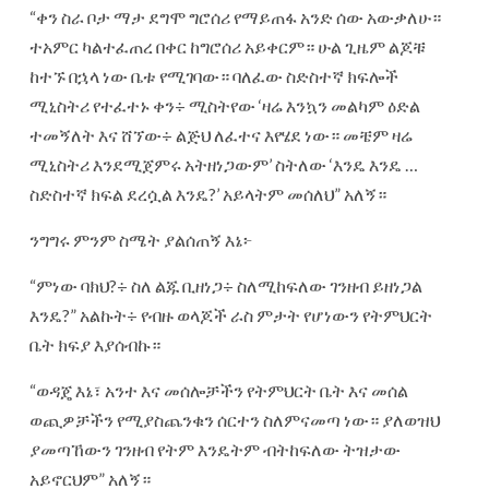
“ቀን ስራ ቦታ ማታ ደግሞ ግሮሰሪ የማይጠፋ አንድ ሰው አውቃለሁ።
ተአምር ካልተፈጠረ በቀር ከግሮሰሪ አይቀርም። ሁል ጊዜም ልጆቹ
ከተኙ በኋላ ነው ቤቱ የሚገባው። ባለፈው ስድስተኛ ክፍሎች
ሚኒስትሪ የተፈተኑ ቀን÷ ሚስትየው ‘ዛሬ እንኳን መልካም ዕድል
ተመኝለት እና ሸኘው÷ ልጅህ ለፈተና እየሄደ ነው። መቼም ዛሬ
ሚኒስትሪ እንደሚጀምሩ አትዘነጋውም’ ስትለው ‘እንዴ እንዴ …
ስድስተኛ ክፍል ደረሷል እንዴ?’ አይላትም መሰለህ” አለኝ።
ንግግሩ ምንም ስሜት ያልሰጠኝ እኔ፦
“ምነው ባክህ?÷ ስለ ልጁ ቢዘነጋ÷ ስለሚከፍለው ገንዘብ ይዘነጋል
እንዴ?” አልኩት÷ የብዙ ወላጆች ራስ ምታት የሆነውን የትምህርት
ቤት ክፍያ እያሰብኩ።
“ወዳጄ እኔ፣ አንተ እና መሰሎቻችን የትምህርት ቤት እና መሰል
ወጪዎቻችን የሚያስጨንቁን ሰርተን ስለምናመጣ ነው። ያለወዝህ
ያመጣኸውን ገንዘብ የትም እንዴትም ብትከፍለው ትዝታው
አይኖርህም” አለኝ።