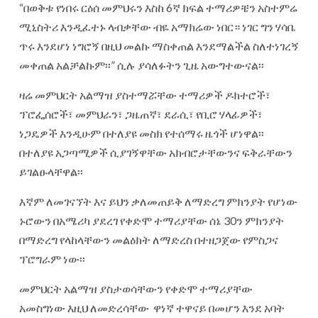
“በወቅቱ የነበሩ ርዕሰ መምህሩን እስከ 6ኛ ክፍል ተማሪዎቼን አስተምሬ
ሚኒስትሪ እንዲፈተኑ ላብቃቸው ብዬ አማክሬው ነበር። ነገር ግን ሃሳቤ
ጥሩ እንደሆነ ነግሮኝ በዚህ መልኩ ማስቀጠል እንደማልችል ስለተነገረኝ
መቀጠል አልቻልኩም፡፡” ሲሉ ያሳለፉትን ጊዜ አውግተውናል፡፡
ዛሬ መምህርት አልማዝ ያስተማሯቸው ተማሪዎች ዶክተሮች፣
ፕሮፌሰሮች፣ መምህራን፣ ጋዜጠኛ፣ ደራሲ፣ የቢሮ ሃላፊዎች፣
ነጋዴዎች እንዲሁም በተለያዩ መስክ የተሰማሩ ዜጎች ሆነዋል፡፡
በተለያዩ አጋጣሚዎች ሲያገኝዋቸው አክብሮታቸውንና ፍቅራቸውን
ይገልፁላቸዋል፡፡
እኛም ለመገናኘት እና ይህን ቃለመጠይቅ ለማድረግ ምክንያት የሆነው
ኑሮውን በአሜሪካ ያደረገ የቀድሞ ተማሪያቸው ሰኔ 30ን ምክንያት
በማድረግ የላከላቸውን መልዕክት ለማድረስ በተዘጋጀው የምስጋና
ፕሮግራም ነው፡፡
መምህርት አልማዝ ያስታወሳቸውን የቀድሞ ተማሪያቸው
አመስግነው እዚህ ለመድረሳቸው ዋነኛ ተዋናይ በመሆን እንደ አባት