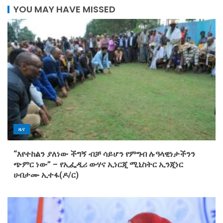
YOU MAY HAVE MISSED
ዜና
“እየተከልን ያለነው ችግኝ ብቻ ሳይሆን የምግብ ሉዓላዊነታችንን
ጭምር ነው” – የኢፌዲሪ ውሃና ኢነርጂ ሚኒስትር ኢንጂነር
ሀብታሙ ኢተፋ(ዶ/ር)