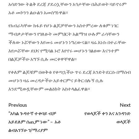
አሳድገው ትልቅ ደረጃ ያደረሷቸውን አጎታቸው በሕይወት ባይኖሩም
አቶ መኮንን ልዑልን አመስግነዋል፡፡
የአብራካቸው ክፋይ የሆኑ ልጆቻቸውን አስተምረው ለቁም ነገር
ማብቃታቸውን የገለፁት መምህርት አልማዝ ሁሉም ራሳቸውን
ችለው ኑሯቸውን እየመሩ መሆኑን ነግረውናል፡፡ ዛሬ እነሱ በተራቸው
እየጦሯቸው ደህና የሚባል ኑሮ እየኖሩ መሆኑን ገልፀው እናንተም
በልጆቻችሁ አግኙ ሲሉ መርቀዋቸዋል፡፡
የቀለም ልጆቼም በወቅቱ የቀጣኋችሁ ጥሩ ደረጃ እንድትደርሱ በማሰብ
መሆኑን ዛሬ መረዳታችሁ አይቀርምና ይቅር በሉኝ ሲሉ
እንደሚወዷቸውም መልዕክት አስተላልፈዋል፡፡
Previous
Next
“አካል ጉዳተኛ ተቀባይ ብቻ
የወላጆች ቀን እና አንዳንድ
አይደለም ሰጪም ነው” – አቶ
ወላጆች
ልብአገኘሁ ገ/ማሪያም