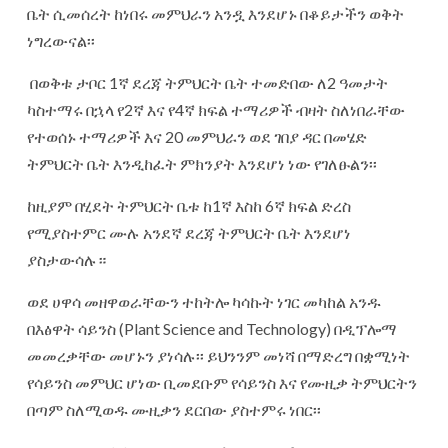
ቤት ሲመሰረት ከነበሩ መምህራን አንዷ እንደሆኑ በቆይታችን ወቅት
ነግረውናል፡፡
በወቅቱ ታቦር 1ኛ ደረጃ ትምህርት ቤት ተመድበው ለ2 ዓመታት
ካስተማሩ በኋላ የ2ኛ እና የ4ኛ ክፍል ተማሪዎች ብዛት ስለነበራቸው
የተወሰኑ ተማሪዎች እና 20 መምህራን ወደ ገበያ ዳር በመሄድ
ትምህርት ቤት እንዲከፈት ምክንያት እንደሆነ ነው የገለፁልን፡፡
ከዚያም በሂደት ትምህርት ቤቱ ከ1ኛ እስከ 6ኛ ክፍል ድረስ
የሚያስተምር ሙሉ አንደኛ ደረጃ ትምህርት ቤት እንደሆነ
ያስታውሳሉ።
ወደ ሀዋሳ መዘዋወራቸውን ተከትሎ ካሳኩት ነገር መካከል አንዱ
በእፅዋት ሳይንስ (Plant Science and Technology) በዲፕሎማ
መመረቃቸው መሆኑን ያነሳሉ፡፡ ይህንንም መነሻ በማድረግ በቋሚነት
የሳይንስ መምህር ሆነው ቢመደቡም የሳይንስ እና የሙዚቃ ትምህርትን
በጣም ስለሚወዱ ሙዚቃን ደርበው ያስተምሩ ነበር፡፡