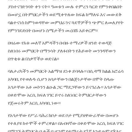
ያስተናገድንባት ቀን ናት፡፡ ዓመቱን ሙሉ ተምረን ካርድ የምንቀበልበት
በመሆኗ በትምህርታችን ወደሚቀጥለው ክፍል ከማለፍ እና መውደቅ
ባልተናነስ ከምንወዳቸው መምህራንና ጓደኞቻችን ጭምር ለመለያየት
የምንገደድበት በመሆኑ ስሜታችን መረበሹ አይቀርም፡፡
በዛሬው የእቱ መለኛ አምዳችን በብዙ ተማሪዎች ዘንድ ተወዳጅ
ስለነበሩ መምህርት በማንሳት ያለፉበትን የሕይወት መንገዳቸውን
በጥቂቱ ልናስቃኛችሁ ወደናል፡፡
ባለታሪካችን መምህርት አልማዝ ደነቀ ይባላሉ፡፡ በሲዳማ ክልል አሮሬሳ
አካባቢ የተወለዱ ሲሆን አባታቸውን በልጅነታቸው በሞት ስላጡ
አጎታቸው አቶ መኮንን ልዑል ጋር ማደጋቸውን ይናገራሉ፡፡ አጎታቸው
በቀድሞው አርሲ ክፍለ ሃገር ይኖሩ ስለነበር ትምህርታቸውን
የጀመሩትም አርሲ አካባቢ ነው፡፡
የአጎታቸው የሥራ ባሕሪ ከቦታ ወደ ቦታ የሚያዘዋውራቸው በመሆኑ
የተለያዩ ከተሞች ተምረዋል፡፡ በአብዛኛው በቀድሞው አርሲ ክፍለ ሃገር
በሚገኙ ትምህርት ቤቶች ቢሆንም የተማሩት የ1ኛ እንዲሁም የ9 እና