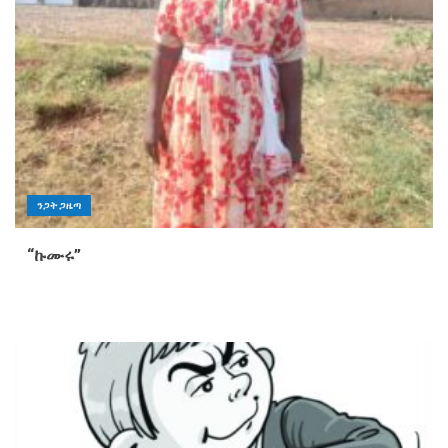
ንጋት ጋዜጣ
“ኩሙሩ”