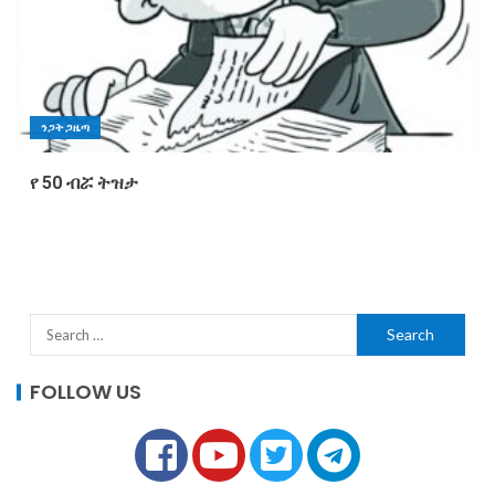
ንጋት ጋዜጣ
የ 50 ብሯ ትዝታ
FOLLOW US