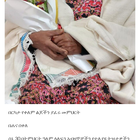
በርካታ የቀለም ልጆችን ያፈሩ መምህርት
በሐና በቀለ
ሰኔ 30 በትምህርት ዓለም ላለፍን አብዛኞቻችን የተለያዩ ትዝታዎችን