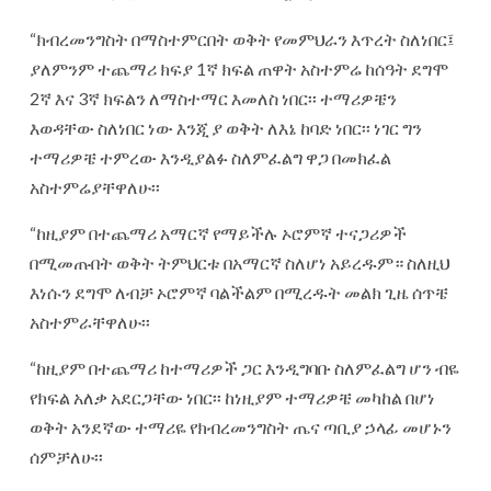
“ክብረመንግስት በማስተምርበት ወቅት የመምህራን እጥረት ስለነበር፤
ያለምንም ተጨማሪ ክፍያ 1ኛ ክፍል ጠዋት አስተምሬ ከሰዓት ደግሞ
2ኛ እና 3ኛ ክፍልን ለማስተማር እመለስ ነበር፡፡ ተማሪዎቼን
እወዳቸው ስለነበር ነው እንጂ ያ ወቅት ለእኔ ከባድ ነበር፡፡ ነገር ግን
ተማሪዎቼ ተምረው እንዲያልፉ ስለምፈልግ ዋጋ በመክፈል
አስተምሬያቸዋለሁ፡፡
“ከዚያም በተጨማሪ አማርኛ የማይችሉ ኦሮምኛ ተናጋሪዎች
በሚመጡበት ወቅት ትምህርቱ በአማርኛ ስለሆነ አይረዱም። ስለዚህ
እነሱን ደግሞ ለብቻ ኦሮምኛ ባልችልም በሚረዱት መልክ ጊዜ ሰጥቼ
አስተምራቸዋለሁ፡፡
“ከዚያም በተጨማሪ ከተማሪዎች ጋር እንዲግባቡ ስለምፈልግ ሆን ብዬ
የክፍል አለቃ አደርጋቸው ነበር፡፡ ከነዚያም ተማሪዎቼ መካከል በሆነ
ወቅት አንደኛው ተማሪዬ የክብረመንግስት ጤና ጣቢያ ኃላፊ መሆኑን
ሰምቻለሁ፡፡