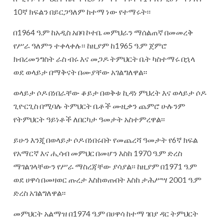
10ኛ ክፍልን በይርጋዓለም ከተማ ነው የተማሩት፡፡
በ1964 ዓ.ም ከአዲስ አበባ ኮተቤ መምህራን ማሰልጠኛ በመመረቅ
የሥራ ዓለምን ተቀላቀሉ፡፡ ከዚያም ከ1965 ዓ.ም ጀምሮ
ክብረመንግስት ራስ ብሩ እና መጋዶ ትምህርት ቤት ካስተማሩ በኋላ
ወደ ወላይታ በማቅናት በሙያቸው አገልግለዋል፡፡
ወላይታ ሶዶ በነበራቸው ቆይታ በወቅቱ ኪዳነ ምህረት እና ወላይታ ሶዶ
ጊዮርጊስ በሚባሉ ትምህርት ቤቶች ሙዚቃን ጨምሮ ሁሉንም
የትምህርት ዓይነቶች ለበርካታ ዓመታት አስተምረዋል፡፡
ይሁን እንጂ በወላይታ ሶዶ በነበሩበት የመጨረሻ ዓመታት የ6ኛ ክፍል
የአማርኛ እና ሒሳብ መምህር በመሆን እስከ 1970 ዓ.ም ድረስ
ማገልገላቸውን የሥራ ማስረጃቸው ያሳያል፡፡ ከዚያም በ1971 ዓ.ም
ወደ ሀዋሳ በመዛወር ጡረታ እስከወጡበት እስከ ታሕሥሣ 2001 ዓ.ም
ድረስ አገልግለዋል፡፡
መምህርት አልማዝ በ1974 ዓ.ም በሀዋሳ ከተማ ገበያ ዳር ትምህርት