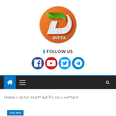
FOLLOW US
Home
በርካታ የቀለም ልጆችን ያፈሩ መምህርት
ንጋት ጋዜጣ