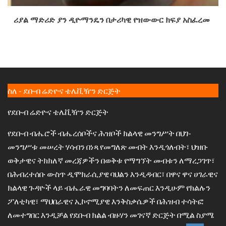
ሪያል ማድሪድ ያን ዲዮማንዴን በታሪካዊ የዝውውር ክፍያ አስፈረመ
ስለ - ደቡብ ሬድዮና ቴሌቪዥን ድርጅት
የደቡብ ሬድዮና ቴሌቪዥን ድርጅት
የደቡብ ብሔሮች ብሔረሰቦችና ሕዝቦች ክልላዊ መንግሥት በህገ-
መንግሥቱ መሠረት ሃሳብን በነጻ የመግለጽ መብት እንዲጎለብት፣ ህዝቡ
ወቅታዊና ትክክለኛ መረጃዎችን በወቅቱ የማግኘት መብቱን ለማረጋገጥ፣
በሕብረተሰቡ ውስጥ ዲሞክራሲያዊ ባህልን እንዲዳብር፣ በዋና ዋና ሀገራዊና
ክልላዊ ጉዳዮች ላይ ብሔራዊ መግባባትን ለመፍጠር እንዲሁም የክልሉን
ፖለቲካዊ፣ ማህበራዊና ኢኮኖሚያዊ እንቅስቃሴዎች በሕዝብ ተሳትፎ
ለመተግበር እንዲቻል የደቡብ ክልል ብዙሃን መገናኛ ድርጅት በሚል ስያሜ