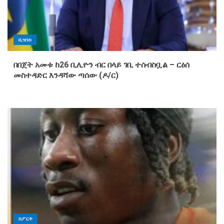
ቢዝነስ
በበጀት አመቱ ከ26 ቢሊዮን ብር በላይ ገቢ ተሰብስቧል – ርዕሰ
መስተዳድር እንዳሻው ጣሰው (ዶ/ር)
ስፖርት