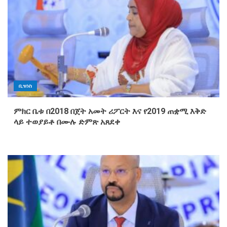
ቢዝነስ
ምክር ቤቱ በ2018 በጀት አመት ሪፖርት እና የ2019 ጠቋሚ እቅድ
ላይ ተወያይቶ በሙሉ ድምጽ አጸደቀ