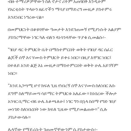
ብዙ ተማሪዎቻቸውን ስለ ኖታና ሪትም አጠባበቅ እንዲሁም
የአርቲስት ጥላሁን ዘፈኖችን ማሳያ በማድረግ ሙዚቃ ያስተምሩ
እንደነበር ነግረውናል፡፡
በመምህርነት በቆዩባቸው ዓመታት እንደገጠመኝ የሚያነሱት አልያም
ያስገረማቸው ነገር ካለ ብለን ላነሳንላቸው ጥያቄ ሲመልሱ፡-
“ገበያ ዳር ትምህርት ቤት በማስተምርበት ወቅት የገበያ ዳር ሰፈር
ልጆች ሰኞ እና ሃሙስ ትምህርት ይቀሩ ነበር፡፡ በዚያ እቸገር ነበር፤
በተለይ አንድ ልጅ እኔ ሙዚቃ በማስተምርበት ወቅት ሁሌ አይገኝም
ነበር፡፡
“እንደ አጋጣሚ ሆኖ ክፍለ ጊዜ የነበረኝ ሰኞ እና ሃሙስ ስለነበር እሱ
ደግሞ ስለማይመጣ ሳይማር ትምህርቱ አለፈው። ከነበረው ችሎታ
አንፃር ቢማር ብዬ ሁሌ እቆጫለሁ፤ ነገር ግን በኋላ ስሰማ የግድ ገበያ
መነገድ ስለነበረበት ነው ክፍለ ጊዜው የሚያመልጠው፡፡” ሲሉ
ያስታውሳሉ፡፡
ሌላኛው የማይረሱት ገጠመኛቸውንም ሲያስታውሱ፡-