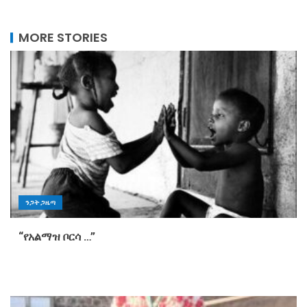
MORE STORIES
ንጋት ጋዜጣ
“የአልማዝ ቦርሳ …”