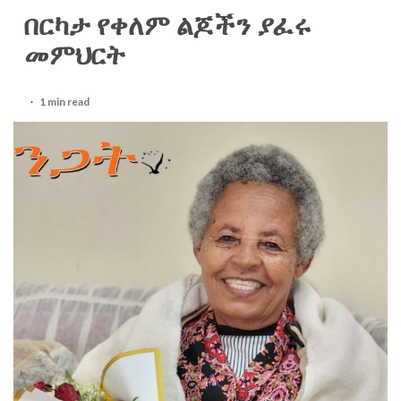
በርካታ የቀለም ልጆችን ያፈሩ
መምህርት
1 min read