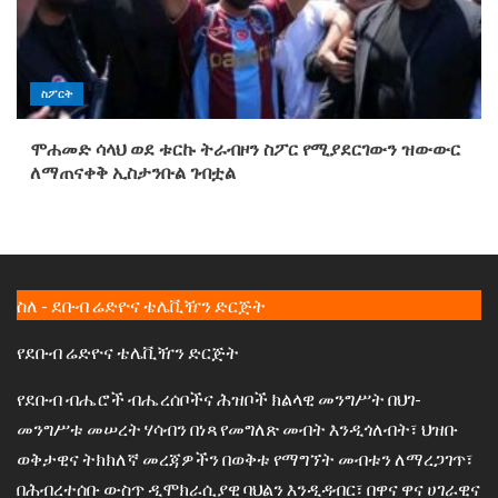
ስፖርት
ሞሐመድ ሳላህ ወደ ቱርኩ ትራብዞን ስፖር የሚያደርገውን ዝውውር
ለማጠናቀቅ ኢስታንቡል ገብቷል
ስለ - ደቡብ ሬድዮና ቴሌቪዥን ድርጅት
የደቡብ ሬድዮና ቴሌቪዥን ድርጅት
የደቡብ ብሔሮች ብሔረሰቦችና ሕዝቦች ክልላዊ መንግሥት በህገ-
መንግሥቱ መሠረት ሃሳብን በነጻ የመግለጽ መብት እንዲጎለብት፣ ህዝቡ
ወቅታዊና ትክክለኛ መረጃዎችን በወቅቱ የማግኘት መብቱን ለማረጋገጥ፣
በሕብረተሰቡ ውስጥ ዲሞክራሲያዊ ባህልን እንዲዳብር፣ በዋና ዋና ሀገራዊና