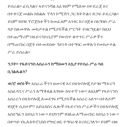
ይሰራል፡፡ ፊሲካልና ፋይናንሻል አፈፃፀም የሚለው በተደራጀ እና
በተቀናጀ መልኩ ከክልሉ ፕላን ኮሚሽን ጋር ክትትልና ድጋፍ ይደረጋል፡፡
ይህም የዘገዩ ፕሮጀክቶችን ከመፈጸም አንፃር እና በጀቱ በአግባቡ ሥራ
ላይ ስለመዋሉ መከታተል የሚያስችል ሥርዓት ተዘርግቷል፡፡ ከዚህ
በተጨማሪም በፋይናንስ ቢሮም የውስጥ ቁጥጥር ሥራዎችን
በማጠናከር በጀት በተመደበው ዓይነት በተግባር መዋሉን የመከታተል
ሥራ ይሰራል፡፡
ንጋት፦
የፋይናንስ
አሰራሩን
ከማዘመን
አኳያ
የተሰራ
ሥራ
ካለ
ቢገልጹልን
?
ወ
/
ሮ
ወሰነች፦
አሰራራችንን ዘመናዊ እና በቴክኖሎጂ የታገዘ ማድረግ
አስፈላጊና ሥራን ለማቅለል እገዛው ከፍተኛ ነው፡፡ ለዚህም የፋይናንስ
አሰራርን በቴክኖሎጂ ለመደገፍ የሚያስችል አሰራር አለን፡፡ በተለይም
የበጀት ሲስተም፤ አይቤክስና ሌሎች የፋይናንስ ሥራዎችን በቴክኖሎጂ
አስደግፈን እየሰራን ነው። ይህንንም የበለጠ ለማጠናከር እየሰራን ነው።
በቀጣይ የኤሌክትሮኒክስ የግዢ ዘዴ ተግባራዊ እናደርጋለን፡፡ ይህም ብዙ