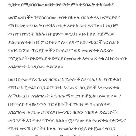
ንጋት፦
በሚሰበሰበው
ሀብት
በዋናነት
ምን
ተግባራት
ተከናወኑ
?
ወ
/
ሮ
ወሰነች፦
በሚሰበሰበው ሀብት በክልሉ በርካታ የኢኮኖሚያዊና
ማህበራዊ ተግባራት በተሻለ ሁኔታ እየተከናወነ ይገኛል፡፡ ከነዚህም
ውስጥ በዋናነት ክልሉ ከተቋቋመ ወዲህ በነባሩ ክልል ተጀምረው
ያልተጠናቀቁ፣ በጅምር የቀሩና ለመልካም አስተዳደር ችግር ሲሆኑ
የነበሩ በርካታ ፕሮጀክቶችን በተለይም ወደ መጠናቀቅ ለደረሱ
ፕሮጀክቶች የቅድሚያ ቅድሚያ በመስጠት እየተጠናቀቁ ለህብረተሰቡ
አገልግሎት እንዲሰጡ ተደርጓል፡፡
ከዚህ በተጨማሪ በጤና ዘርፍ ሆስፒታሎች ለምሳሌ ካካ ሆስፒታል፣
ማሻ ሆስፒታል፣ ቦንጋ ደም ባንክ እና ጤና ጣቢያዎች እየተጠናቀቁ
ለማህበረሰቡ አገልግሎት እዲሰጡ ማድረግ ተችሏል፡፡ የመጠጥ ውሃ
በተመለከተ ብዙ የውሃ ፕሮጀክቶች ተገንብተውና ተጠናቀው
አገልግሎት እየሰጡ ይገኛል፡፡ በመንገድ ዘርፍም በርካታ ድልድዮች፣
መንገዶች እንዲሁም በነባሩ ክልል ተጀምረው ያልተጠናቀቁ የታርጫና
ሚዛን መናኸሪያዎች፣ ክልሉ ከተመሰረተ በኋላ የተጀመረ የቦንጋ