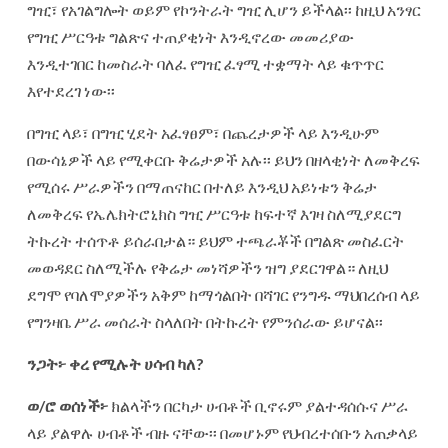
ግዢ፣ የአገልግሎት ወይም የኮንትራት ግዢ ሊሆን ይችላል፡፡ ከዚህ አንፃር
የግዢ ሥርዓቱ ግልጽና ተጠያቂነት እንዲኖረው መመሪያው
እንዲተገበር ከመስራት ባለፈ የግዢ ፈፃሚ ተቋማት ላይ ቁጥጥር
እየተደረገ ነው፡፡
በግዢ ላይ፣ በግዢ ሂደት አፈፃፀም፣ በጨረታዎች ላይ እንዲሁም
በውሳኔዎች ላይ የሚቀርቡ ቅሬታዎች አሉ፡፡ ይህን በዘላቂነት ለመቅረፍ
የሚሰሩ ሥራዎችን በማጠናከር በተለይ እንዲህ አይነቱን ቅሬታ
ለመቅረፍ የኤሌክትሮኒክስ ግዢ ሥርዓቱ ከፍተኛ እገዛ ስለሚያደርግ
ትኩረት ተሰጥቶ ይሰራበታል። ይህም ተጫራቾች በግልጽ መስፈርት
መወዳደር ስለሚችሉ የቅሬታ መነሻዎችን ዝግ ያደርገዋል። ለዚህ
ደግሞ የባለሞያዎችን አቅም ከማጎልበት በሻገር የንግዱ ማህበረሰብ ላይ
የግንዛቤ ሥራ መሰራት ስላለበት በትኩረት የምንሰራው ይሆናል፡፡
ንጋት፦
ቀረ
የሚሉት
ሀሳብ
ካለ
?
ወ
/
ሮ
ወሰነች፦
ክልላችን በርካታ ሀብቶች ቢኖሩም ያልተዳሰሱና ሥራ
ላይ ያልዋሉ ሀብቶች ብዙ ናቸው፡፡ በመሆኑም የህብረተሰቡን አጠቃላይ