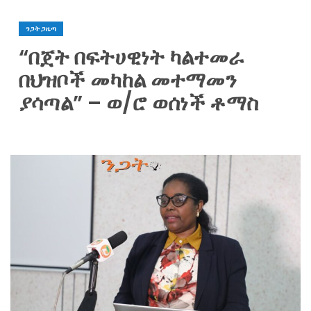
ንጋት ጋዜጣ
“በጀት በፍትሀዊነት ካልተመራ
በህዝቦች መካከል መተማመን
ያሳጣል” – ወ/ሮ ወሰነች ቶማስ