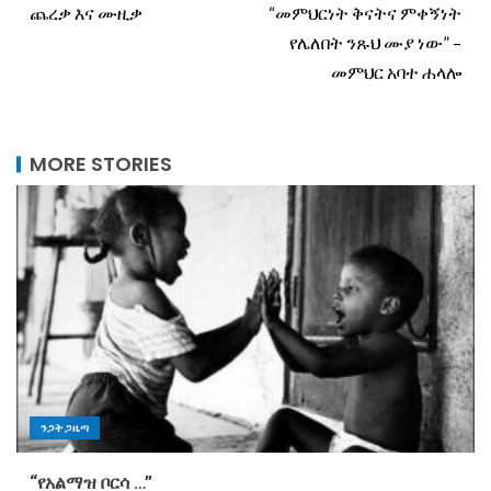
ጨረቃ እና ሙዚቃ
“መምህርነት ቅናትና ምቀኝነት
የሌለበት ንጹህ ሙያ ነው” –
መምህር አባተ ሐላሎ
MORE STORIES
ንጋት ጋዜጣ
“የአልማዝ ቦርሳ …”