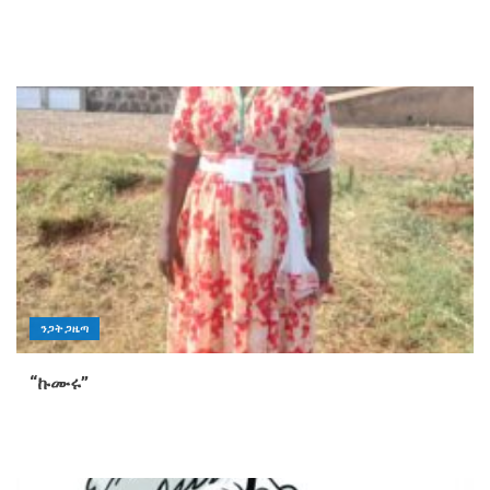
ንጋት ጋዜጣ
“ኩሙሩ”