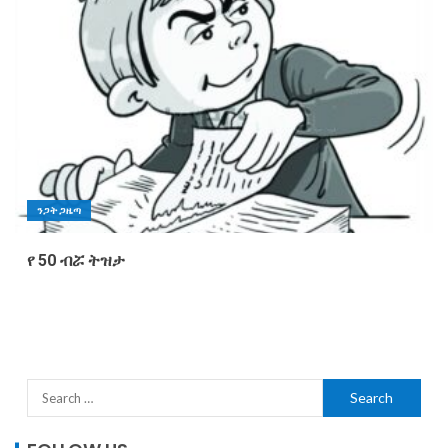
ንጋት ጋዜጣ
የ 50 ብሯ ትዝታ