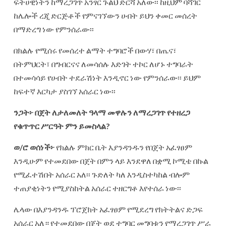
ፍትሀዊነትን ከማረጋገጥ አንፃር ጉልህ ድርሻ አለው፡፡ ከዚህም ባሻገር
ከሌሎች ረጂ ድርጅቶች የምናገኘውን ሀብት ይህን ቀመር መሰረት
በማድረግ ነው የምንሰራው፡፡
በክልሉ የሚሰሩ የመሰረተ ልማት ተግባሮች በውሃ፣ በጤና፣
በትምህርት፣ በግብርናና ለመሳሰሉ እድገት ተኮር ለሆኑ ተግባራት
በተመሳሳይ የሀብት ተደራሽነት እንዲኖር ነው የምንሰራው፡፡ ይህም
ከፍተኛ እርካታ ያስገኘ አሰራር ነው፡፡
ንጋት፦
በጀት
ለታለመለት
ዓላማ
መዋሉን
ለማረጋገጥ
የተዘረጋ
የቁጥጥር
ሥርዓት
ምን
ይመስላል
?
ወ
/
ሮ
ወሰነች፦
የክልሉ ምክር ቤት እያንዳንዱን የበጀት አፈፃፀም
እንዲሁም የተመደበው በጀት በምን ላይ እንደዋለ በቋሚ ኮሚቴ በኩል
የሚፈተሽበት አሰራር አለ፡፡ ጉድለት ካለ እንዲስተካከል ብሎም
ተጠያቂነትን የሚያስከትል አሰራር ተዘርግቶ እየተሰራ ነው፡፡
ሌላው በእያንዳንዱ ፕሮጀክት አፈፃፀም የሚደረግ የክትትልና ድጋፍ
አሰራር አለ። የተመደበው በጀት ወደ ተግባር መግባቱን የማረጋገጥ ሥራ