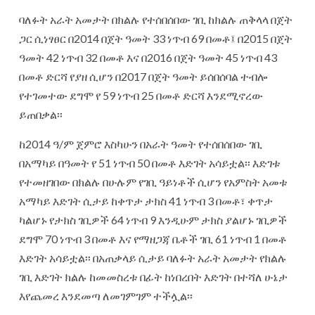
ባለፉት አራት አመታት በክልሉ የተሰበሰበው ገቢ ከክልሉ ጠቅላላ በጀት
ጋር ሲነፃፀር በ2014 በጀት ዓመት 33 ነጥብ 69 በመቶ፤ በ2015 በጀት
ዓመት 42 ነጥብ 32 በመቶ እና በ2016 በጀት ዓመት 45 ነጥብ 43
በመቶ ድርሻ የያዘ ሲሆን በ2017 በጀት ዓመት ይሰበሰባል ተብሎ
የተገመተው ደግሞ የ 59 ነጥብ 25 በመቶ ድርሻ እንደሚኖረው
ይጠበቃል፡፡
ከ2014 ዓ/ም ጀምሮ እስካሁን በአራት ዓመት የተሰበሰበው ገቢ
በአማካይ በዓመት የ 51 ነጥብ 50 በመቶ እድገት አሳይቷል፡፡ እድገቱ
የተመዘገበው በክልሉ በሁሉም የገቢ ዓይነቶች ሲሆን የአምስት አመቱ
አማካይ እድገት ሲታይ ከቀጥታ ታክስ 41 ነጥብ 3 በመቶ፣ ቀጥታ
ካልሆኑ የታክስ ገቢዎች 64 ነጥብ 9 እንዲሁም ታክስ ያልሆኑ ገቢዎች
ደግሞ 70 ነጥብ 3 በመቶ እና የማዘጋጃ ቤቶች ገቢ 61 ነጥብ 1 በመቶ
እድገት አሳይቷል፡፡ በአጠቃላይ ሲታይ ባለፉት አራት አመታት የክልሉ
ገቢ እድገት ክልሉ ከመመስረቱ በፊት ከነበረበት እድገት በተሻለ ሁኔታ
እየጨመረ እንደመጣ ለመገምገም ተችሏል፡፡