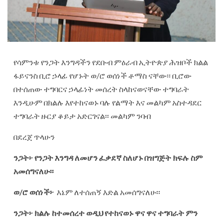
የሳምንቱ የንጋት እንግዳችን የደቡብ ምዕራብ ኢትዮጵያ ሕዝቦች ክልል
ፋይናንስ ቢሮ ኃላፊ የሆኑት ወ/ሮ ወሰነች ቶማስ ናቸው፡፡ ቢሮው
በተሰጠው ተግባርና ኃላፊነት መሰረት ስላከናወናቸው ተግባራት
እንዲሁም በክልሉ እየተከናወኑ ባሉ የልማት እና መልካም አስተዳደር
ተግባራት ዙርያ ቆይታ አድርገናል፡፡ መልካም ንባብ
በደረጀ ጥላሁን
ንጋት፦
የንጋት
እንግዳ
ለመሆን
ፈቃደኛ
ስለሆኑ
በዝግጅት
ክፍሉ
ስም
አመሰግናለሁ፡፡
ወ
/
ሮ
ወሰነች፦
እኔም ለተሰጠኝ እድል አመሰግናለሁ፡፡
ንጋት፦
ክልሉ
ከተመሰረተ
ወዲህ
የተከናወኑ
ዋና
ዋና
ተግባራት
ምን