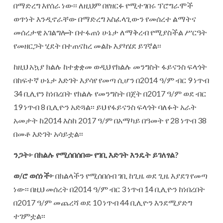
በማድረግ እየሰራ ነው፡፡ ለዚህም በየዘርፉ የሚተገበሩ ፕሮግራሞች
ወጥነት እንዲኖራቸው በማድረግ አስፈላጊውን የመሰረተ ልማትና
መሰረታዊ አገልግሎት በተፋጠነ ሁኔታ ለማቅረብ የሚያስችል ሥርዓት
የመዘርጋት ሂደት በተጠናከረ መልኩ እያካሄደ ይገኛል፡፡
ከዚህ አኳያ ክልሉ ከተቋቋመ ወዲህ የክልሉ መንግስት ፋይናንስ ፍላጎት
በከፍተኛ ሁኔታ እድገት እያሳየ የመጣ ሲሆን በ2014 ዓ/ም ብር 9 ነጥብ
34 ቢሊየን ከነበረበት የክልሉ የመንግስት በጀት በ2017 ዓ/ም ወደ ብር
19 ነጥብ 8 ቢሊዮን አድጓል፡፡ ይህ የፋይናንስ ፍላጎት ባለፉት አራት
አመታት ከ2014 እስከ 2017 ዓ/ም በአማካይ በዓመት የ 28 ነጥብ 38
በመቶ እድገት አሳይቷል፡፡
ንጋት፦
በክልሉ
የሚሰበሰበው
የገቢ
እድገት
እንዴት
ይገለፃል
?
ወ
/
ሮ
ወሰነች፦
በክልላችን የሚሰበሰብ ገቢ ከጊዜ ወደ ጊዜ እያደገ የመጣ
ነው፡፡ በዚህ መሰረት በ2014 ዓ/ም ብር 3 ነጥብ 14 ቢሊዮን ከነበረበት
በ2017 ዓ/ም መጨረሻ ወደ 10 ነጥብ 44 ቢሊዮን እንደሚያድግ
ተገምቷል፡፡