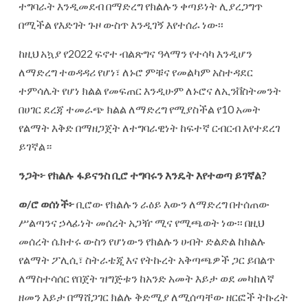
ተግባራት እንዲመደብ በማድረግ የክልሉን ቀጣይነት ሊያረጋግጥ
በሚችል የእድገት ጉዞ ውስጥ እንዲገኝ እየተሰራ ነው፡፡
ከዚህ አኳያ የ2022 ፍኖተ ብልጽግና ዓላማን የተሳካ እንዲሆን
ለማድረግ ተወዳዳሪ የሆነ፣ ለኑሮ ምቹና የመልካም አስተዳደር
ተምሳሌት የሆነ ክልል የመፍጠር እንዲሁም ለኑሮና ለኢንቨስትመንት
በሀገር ደረጃ ተመራጭ ክልል ለማድረግ የሚያስችል የ10 አመት
የልማት እቅድ በማዘጋጀት ለተግባራዊነት ከፍተኛ ርብርብ እየተደረገ
ይገኛል።
ንጋት፦
የክልሉ
ፋይናንስ
ቢሮ
ተግባሩን
እንዴት
እየተወጣ
ይገኛል
?
ወ
/
ሮ
ወሰነች፦
ቢሮው የክልሉን ራዕይ እውን ለማድረግ በተሰጠው
ሥልጣንና ኃላፊነት መሰረት አጋዥ ሚና የሚጫወት ነው፡፡ በዚህ
መሰረት ሴክተሩ ውስን የሆነውን የክልሉን ሀብት ድልድል ከክልሉ
የልማት ፖሊሲ፣ ስትራቴጂ እና የትኩረት አቅጣጫዎች ጋር ይበልጥ
ለማስተሳሰር የበጀት ዝግጅቱን ከአንድ አመት እይታ ወደ መካከለኛ
ዘመን እይታ በማሸጋገር ክልሉ ቅድሚያ ለሚሰጣቸው ዘርፎች ትኩረት