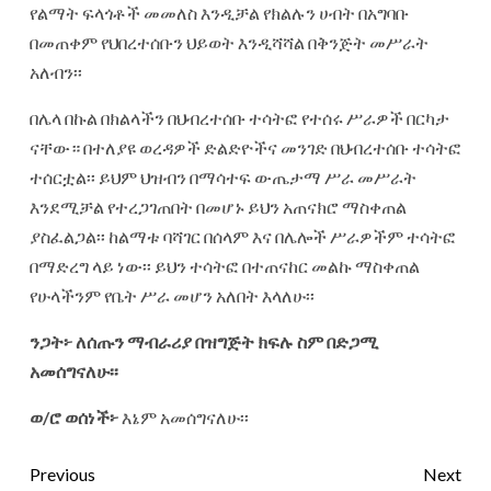
የልማት ፍላጎቶች መመለስ እንዲቻል የክልሉን ሀብት በአግባቡ
በመጠቀም የህበረተሰቡን ህይወት እንዲሻሻል በቅንጅት መሥራት
አለብን፡፡
በሌላ በኩል በክልላችን በህብረተሰቡ ተሳትፎ የተሰሩ ሥራዎች በርካታ
ናቸው። በተለያዩ ወረዳዎች ድልድዮችና መንገድ በህብረተሰቡ ተሳትፎ
ተሰርቷል፡፡ ይህም ህዝብን በማሳተፍ ውጤታማ ሥራ መሥራት
እንደሚቻል የተረጋገጠበት በመሆኑ ይህን አጠናክሮ ማስቀጠል
ያስፈልጋል፡፡ ከልማቱ ባሻገር በሰላም እና በሌሎች ሥራዎችም ተሳትፎ
በማድረግ ላይ ነው፡፡ ይህን ተሳትፎ በተጠናከር መልኩ ማስቀጠል
የሁላችንም የቤት ሥራ መሆን አለበት እላለሁ፡፡
ንጋት፦
ለሰጡን
ማብራሪያ
በዝግጅት
ክፍሉ
ስም
በድጋሚ
አመሰግናለሁ፡፡
ወ
/
ሮ
ወሰነች፦
እኔም አመሰግናለሁ፡፡
Previous
Next