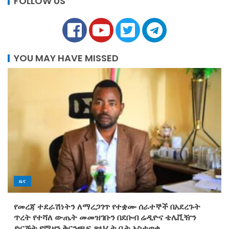
FOLLOW US
YOU MAY HAVE MISSED
ዜና
የመረጃ ተደራሽነትን ለማረጋገጥ የተቋሙ ሰራተኞች በአደረጉት
ጥረት የተሻለ ውጤት መመዝገቡን በደቡብ ሬዲዮና ቴሌቪዥን
ድርጅት የሚዛን ቅርንጫፍ ጽህፈት ቤት አስታወቀ