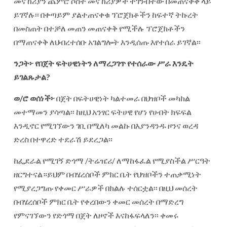
መናኸሪያን ጨምሮ ሶስት መናኸሪያዎች ተገንብተው በመጠናቀቅ ላይ
ይገኛሉ፡፡ በቀጣይም ያልተጠናቀቁ ፕሮጀክቶችን ከፍተኛ ትኩረት
በመስጠት በተቻለ መጠን መጠናቀቅ የሚችሉ ፕሮጀክቶችን
በማጠናቀቅ ለህብረተሰቡ አገልግሎት እንዲሰጡ እየተሰራ ይገኛል፡፡
ንጋት፦
የበጀት
ፍትሀዊነትን
ለማረጋገጥ
የተሰራው
ሥራ
እንዴት
ይገልጹታል
?
ወ
/
ሮ
ወሰነች፦
በጀት በፍትሀዊነት ካልተመራ በህዝቦች መካከል
መተማመን ያሳጣል፡፡ ከዚህ አንፃር ፍትሀዊ የሆነ የሀብት ክፍፍል
እንዲኖር የሚገኘውን ገቢ በሚለካ መልኩ በእያንዳንዱ ዞንና ወረዳ
ድረስ በተዋረድ ተደራሽ ይደረጋል፡፡
ከፌደራል የሚገኝ ድጎማ /ትሬዤሪ/ ለማከፋፈል የሚያስችል ሥርዓት
ዘርግተናል።ይህም በብሄረሰቦች ምክር ቤት የህዝቦችን ተጠቃሚነት
የሚያረጋግጡ የቀመር ሥራዎች በክልሉ ተሰርቷል፡፡ በዚህ መሰረት
በብሄረሰቦች ምክር ቤት የቀረበውን ቀመር መሰረት በማድረግ
የምናገኘውን የድጎማ በጀት ለዞኖች እናከፋፍላለን፡፡ ቀመሩ