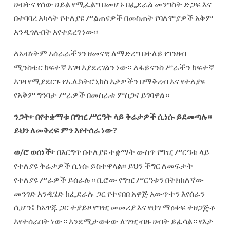
ሀብትና የሰው ሀይል የሚፈልግ በመሆኑ በፌደራል መንግስት ድጋፍ እና
በተባባሪ አካላት የተለያዩ ሥልጠናዎች በመስጠት የባለሞያዎች አቅም
እንዲጎለብት እየተደረገ ነው፡፡
ለአብነትም አሰራራችንን ዘመናዊ ለማድረግ በተለይ የገንዘብ
ሚንስቴር ከፍተኛ እገዛ እያደረገልን ነው፡፡ ለፋይናንስ ሥራችን ከፍተኛ
እገዛ የሚያደርጉ የኤሌክትሮኒክስ እቃዎችን በማቅረብ እና የተለያዩ
የአቅም ግንባታ ሥራዎች በመስራቱ ምስጋና ይገባዋል።
ንጋት፦
በየተቋማቱ
በግዢ
ሥርዓት
ላይ
ቅሬታዎች
ሲነሱ
ይደመጣሉ፡፡
ይህን
ለመቅረፍ
ምን
እየተሰራ
ነው
?
ወ
/
ሮ
ወሰነች፦
በእርግጥ በተለያዩ ተቋማት ውስጥ የግዢ ሥርዓቱ ላይ
የተለያዩ ቅሬታዎች ሲነሱ ይስተዋላል፡፡ ይህን ችግር ለመፍታት
የተለያዩ ሥራዎች ይሰራሉ። ቢሮው የግዢ ሥርዓቱን በትክክለኛው
መንገድ እንዲሄድ ከፌደራሉ ጋር የተናበበ አዋጅ አውጥተን እየሰራን
ሲሆን፤ ከአዋጁ ጋር ተያይዞ የግዢ መመሪያ እና የህግ ማዕቀፍ ተዘጋጅቶ
እየተሰራበት ነው። እንደሚታወቀው ለግዢ ብዙ ሀብት ይፈሳል። የእቃ