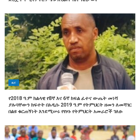
ዜና
የ2018 ዓ.ም ክልላዊ የ8ኛ እና 6ኛ ክፍል ፈተና ውጤት መነሻ
ያሉባቸውን ክፍተት በአዲሱ 2019 ዓ.ም የትምህርት ዘመን ለመሻገር
በልዩ ቁርጠኝነት እንደሚሠሩ የየዞኑ የትምህርት አመራሮች ገለፁ