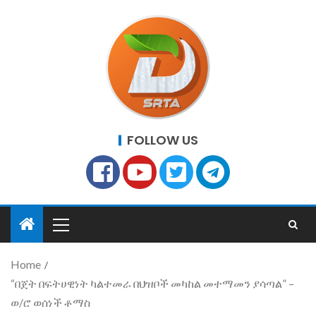
FOLLOW US
Home
“በጀት በፍትሀዊነት ካልተመራ በህዝቦች መካከል መተማመን ያሳጣል” –
ወ/ሮ ወሰነች ቶማስ