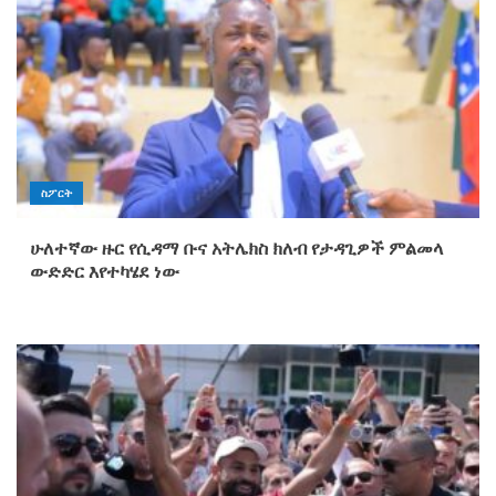
ስፖርት
ሁለተኛው ዙር የሲዳማ ቡና አትሌክስ ክለብ የታዳጊዎች ምልመላ
ውድድር እየተካሄደ ነው