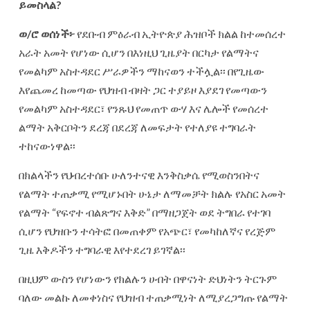
ይመስላል
?
ወ
/
ሮ
ወሰነች፦
የደቡብ ምዕራብ ኢትዮጵያ ሕዝቦች ክልል ከተመሰረተ
አራት አመት የሆነው ሲሆን በእነዚህ ጊዜያት በርካታ የልማትና
የመልካም አስተዳደር ሥራዎችን ማከናወን ተችሏል፡፡ በየጊዜው
እየጨመረ ከመጣው የህዝብ ብዛት ጋር ተያይዞ እያደገ የመጣውን
የመልካም አስተዳደር፣ የንጹህ የመጠጥ ውሃ እና ሌሎች የመሰረተ
ልማት አቅርቦትን ደረጃ በደረጃ ለመፍታት የተለያዩ ተግባራት
ተከናውነዋል፡፡
በክልላችን የህብረተሰቡ ሁለንተናዊ እንቅስቃሴ የሚወስንበትና
የልማት ተጠቃሚ የሚሆኑበት ሁኔታ ለማመቻት ክልሉ የአስር አመት
የልማት “የፍኖተ ብልጽግና እቅድ” በማዘጋጀት ወደ ትግበራ የተገባ
ሲሆን የህዝቡን ተሳትፎ በመጠቀም የአጭር፣ የመካከለኛና የረጅም
ጊዜ እቅዶችን ተግባራዊ እየተደረገ ይገኛል፡፡
በዚህም ውስን የሆነውን የክልሉን ሀብት በዋናነት ድህነትን ትርጉም
ባለው መልኩ ለመቀነስና የህዝብ ተጠቃሚነት ለሚያረጋግጡ የልማት