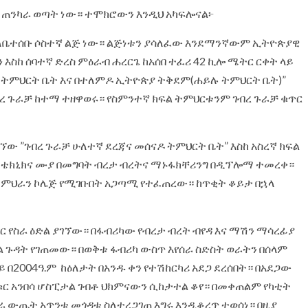
 ጠንካራ ወጣት ነው። ተሞክሮውን እንዲህ አካፍሎናል፦
 ለቤተሰቡ ሶስተኛ ልጅ ነው። ልጅነቱን ያሳለፈው እንደማንኛውም ኢትዮጵያዊ
እስከ ሰባተኛ ድረስ ምዕራብ ሐረርጌ ከአሰበ ተፈሪ 42 ኪሎ ሜትር ርቀት ላይ
 ትምህርት ቤት እና በተለምዶ ኢትዮጵያ ትቅደም(ሐይሉ ትምህርት ቤት)”
ገብረ ጉራቻ ከተማ ተዘዋወሩ። የስምንተኛ ክፍል ትምህርቱንም ገብረ ጉራቻ ቁጥር
ው ”ገብረ ጉራቻ ሁለተኛ ደረጃና መሰናዶ ትምህርት ቤት” እስከ አስረኛ ክፍል
 ቴክኒክና ሙያ በመግባት ብረታ ብረትና ማኑፋክቸሪንግ በዲፕሎማ ተመረቀ።
 መምህራን ኮሌጅ የሚገቡበት አጋጣሚ የተፈጠረው። ከጥቂት ቆይታ በኋላ
በር የስራ ዕድል ያገኘው። በፋብሪካው የብረታ ብረት ብየዳ እና ማሽን ማሳረፊያ
ል ጉዳት የገጠመው። በወቅቱ ፋብሪካ ውስጥ እየሰራ ስድስት ወራትን በሰላም
 በ2004ዓ.ም ከዕለታት በአንዱ ቀን የተሽከርካሪ አደጋ ደረሰበት። በአደጋው
ቁር አንበሳ ሆስፒታል ገብቶ ህክምናውን ሲከታተል ቆየ። በመቀጠልም የካቲት
ራ ውጤት አጥንቱ መጎዳቱ ስለተረጋገጠ እግሩ እንዲቆረጥ ተወሰነ። በዚያ