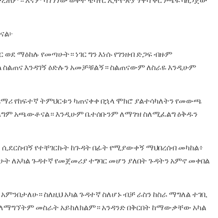
ናል፦
ር ወደ ማዕከሉ የመጣሁት። ነገር ግን እነሱ የገንዘብ ድጋፍ ብዙም
ላ ስልጠና እንዳገኝ ዕድሉን አመቻቹልኝ። ስልጠናውም ለስራዬ እንዲሁም
ጨማሪ የከፍተኛ ትምህርቱን ካጠናቀቀ በኋላ ሞክሮ ያልተሳካለትን የመውጫ
ልግም አጫውቶናል። እንዲሁም ቤተሰቡንም ለማገዝ ስለሚፈልግ ዕቅዱን
ት ሲደርስብኝ የተቸገርኩት ከጉዳት በፊት የሚያውቀኝ ማህበረሰብ መካከል፥
የሁት ለአካል ጉዳተኛ የመጀመሪያ ተግባር መሆን ያለበት ጉዳትን አምኖ መቀበል
አምንበታለሁ። ስለዚህ አካል ጉዳተኛ ስለሆኑ ብቻ ራስን ከስራ ማግለል ተገቢ
አለማግኘትም መስራት አይከለክልም። አንዳንድ በቅርበት ከማውቃቸው አካል