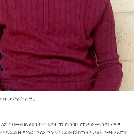
 ወጣት ታምራት አማረ
አምኖ በመቀበል ለስኬት መብቃት ግን የግለሰቡ የጥንካሬ መገለጫ ነው።
 የደረሰበት። ነገር ግን ለምን ጉዳት ደረሰብኝ ከማለት ይልቅ ጉዳቱን አምኖ