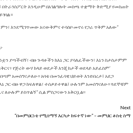
ሉ፤ በትራንስፖርት እንዲሁም በአገልግሎት መስጫ ተቋማት ቅድሚያ የመስጠት
ይገባል።
፣ ምን፣ እንደሚገጥመው አናውቅምና ተሳስቦ መኖሩ የጋራ ጥቅም አለው”
ል፦
ጅነቷን ያጣችብኝ፣ ብዙ ጉዳቶችን ከእኔ ጋር ያሳለፈችውን፣ እኔን ስታስታምም
ፍቅርና፥ የጅረት ውሃ ከላይ ወደታች እንጂ ከታች ወደላይ አይፈስም’
በጣም አመሰግናታለሁ። አባቴ በመንፈሳዊ ህይወት እንድበረታ፤ አደጋ
እኔ ጋር ብዙ ዋጋ ከፍለዋል፣ ተሰቃይተዋል፤ ሁሉንም አመሰግናለሁ። ጓደኞቼም
ና ለሁሉም ይስጥልኝ” ሲል ምስጋናውን አቅርቧል፡፡
Next
“በመምህርነቴ የሚሰማኝ እርካታ ከፍተኛ ነው” – መምህር ቆስቲ ስማ