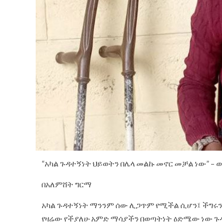
“አካል ጉዳተኝነት ህይወትን በሌላ መልኩ መኖር መቻል ነው” –
በአለምሸት ግርማ
አካል ጉዳተኝነት ማንንም ሰው ሊጋጥም የሚችል ሲሆን፤ ችግሩን 
የዛሬው የችያለሁ አምድ ማሳያችን በወጣትነት ዕድሜው ነው ጉዳቱ