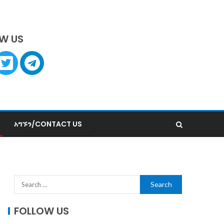
W US
አግኙን/CONTACT US
FOLLOW US