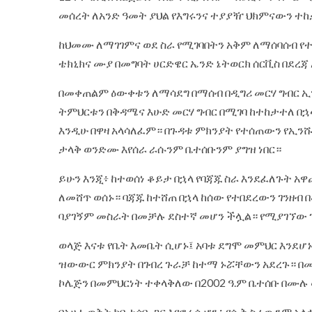
መሰረት ለአንድ ዓመት ያህል የእግሩንና ተያያዥ ህክምናውን ተ
ከህመሙ ለማገገምና ወደ ስራ የሚገባበትን አቅም ለማሰባሰብ የተወ
ቴክኒክና ሙያ በመግባት ሀርድዌር ኤንድ ኔትወርክ ሰርቪስ በደረጃ
በመቀጠልም ዕውቀቱን ለማሳደግ በማሰብ በዲግሪ መርሃ ግብር ኢን
ትምህርቱን በቅዳሜና እሁድ መርሃ ግብር በሚገባ ከተከታተለ በኋላ
እንዲሁ በዋዛ አላሳለፈም። በጉዳቱ ምክንያት የተሰጠውን የኢንሹ
ታላቅ ወንድሙ እየሰራ ራሱንም ቤተሰቡንም ያግዝ ነበር።
ይሁን እንጂ፥ ከተወሰነ ቆይታ በኋላ የባጃጁ ስራ እንደፈለጉት
ለመሸጥ ወሰኑ። ባጃጁ ከተሸጠ በኋላ ከሰው የተበደረውን ገንዘብ 
ባያገኝም መስራት በመቻሉ ደስተኛ መሆን ችሏል። የሚያገኘው 
ወላጅ እናቱ የቤት እመቤት ሲሆኑ፤ አባቱ ደግሞ መምህር እንደሆ
ዝውውር ምክንያት በገብረ ጉራቻ ከተማ ኑሯቸውን አደረጉ። 
ኮሌጅን በመምህርነት ተቀላቅለው በ2002 ዓ.ም ቤተሰቡ በሙ
በአሁኑ ወቅት ከቤተሰቡ ጋር እየኖረ ሲሆን፥ የሱቅ ስራውንም አ