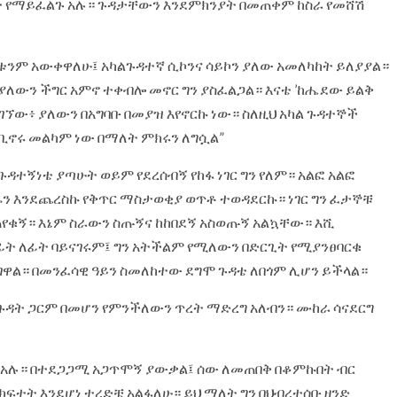
ት የማይፈልጉ አሉ። ጉዳታቸውን እንደምክንያት በመጠቀም ከስራ የመሸሽ
ለቱንም አውቀዋለሁ፤ አካልጉዳተኛ ሲኮንና ሳይኮን ያለው አመለካከት ይለያያል።
 ያለውን ችግር አምኖ ተቀብሎ መኖር ግን ያስፈልጋል። እናቴ ’ከሔደው ይልቅ
ኘው፥ ያለውን በአግባቡ በመያዝ እየኖርኩ ነው። ስለዚህ አካል ጉዳተኞች
ቢኖሩ መልካም ነው በማለት ምክሩን ለግሷል”
 ጉዳተኝነቴ ያጣሁት ወይም የደረሰብኝ የከፋ ነገር ግን የለም። አልፎ አልፎ
ን እንደጨረስኩ የቅጥር ማስታወቂያ ወጥቶ ተወዳደርኩ። ነገር ግን ፈታኞቹ
ጠየቁኝ። እኔም ስራውን ስጡኝና ከከበደኝ አስወጡኝ አልኳቸው። እሺ
ፊት ለፊት ባይናገሩም፤ ግን አትችልም የሚለውን በድርጊት የሚያንፀባርቁ
ድርገዋል። በመንፈሳዊ ዓይን ስመለከተው ደግሞ ጉዳቴ ለበጎም ሊሆን ይችላል።
 ከጉዳት ጋርም በመሆን የምንችለውን ጥረት ማድረግ አለብን። ሙከራ ሳናደርግ
 አሉ። በተደጋጋሚ አጋጥሞኝ ያውቃል፤ ሰው ለመጠበቅ በቆምኩበት ብር
 ክፍተት እንደሆነ ተረድቼ አልፋለሁ። ይህ ማለት ግን በህብረተሰቡ ዘንድ