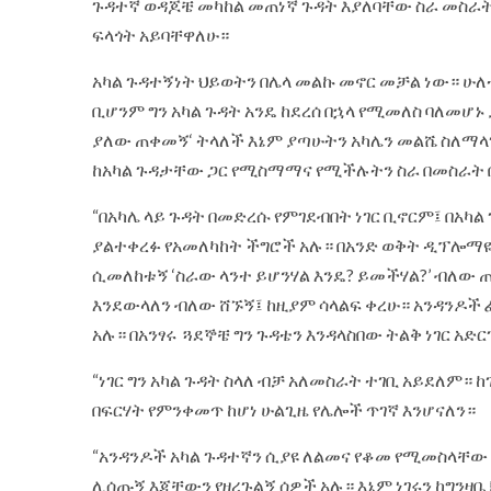
ጉዳተኛ ወዳጆቼ መካከል መጠነኛ ጉዳት እያለባቸው ስራ መስራ
ፍላጎት አይባቸዋለሁ።
አካል ጉዳተኝነት ህይወትን በሌላ መልኩ መኖር መቻል ነው። ሁ
ቢሆንም ግን አካል ጉዳት አንዴ ከደረሰ በኋላ የሚመለስ ባለመሆኑ
ያለው ጠቀመኝ‘ ትላለች እኔም ያጣሁትን አካሌን መልሼ ስለማላገ
ከአካል ጉዳታቸው ጋር የሚስማማና የሚችሉትን ስራ በመስራት 
“በአካሌ ላይ ጉዳት በመድረሱ የምገደብበት ነገር ቢኖርም፤ በአካል
ያልተቀረፉ የአመለካከት ችግሮች አሉ። በአንድ ወቅት ዲፕሎማዬ
ሲመለከቱኝ ‘ስራው ላንተ ይሆንሃል እንዴ? ይመችሃል?’ ብለው 
እንደውላለን ብለው ሸኙኝ፤ ከዚያም ሳላልፍ ቀረሁ። አንዳንዶች 
አሉ። በአንፃሩ ጓደኞቼ ግን ጉዳቴን እንዳላስበው ትልቅ ነገር አ
“ነገር ግን አካል ጉዳት ስላለ ብቻ አለመስራት ተገቢ አይደለም።
በፍርሃት የምንቀመጥ ከሆነ ሁልጊዜ የሌሎች ጥገኛ እንሆናለን።
“አንዳንዶች አካል ጉዳተኛን ሲያዩ ለልመና የቆመ የሚመስላቸው
ሊሰጡኝ እጃቸውን የዘረጉልኝ ሰዎች አሉ። እኔም ነገሩን ከግንዛቤ