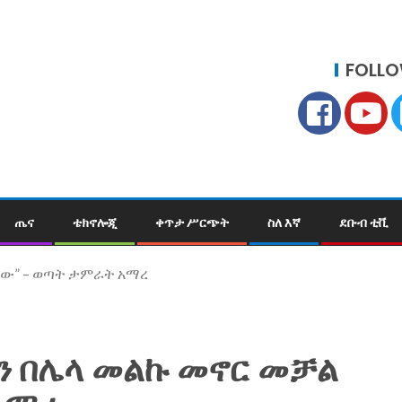
FOLLO
ጤና
ቴክኖሎጂ
ቀጥታ ሥርጭት
ስለ እኛ
ደቡብ ቲቪ
 ነው” – ወጣት ታምራት አማረ
ን በሌላ መልኩ መኖር መቻል