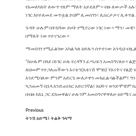
የአመለካከት ለውጥ የለም ማለት አይደለም። ብዙ ለውጦች አ
ነገር እየተለመደ መጥቷል ይህም ሊመሰገን፣ ሊበረታታና ሊቀጥል 
ጉዳት ሁሉም በትከሻው ይዞት የሚኖረው ነገር ነው። ማን፣ መቼ
በማለት ነው የተናገረው።
ማመስገን የሚፈልገው አካል ካለ ዕድሉን ሰጥተነው እንዲህ ብሏ
“ከሁሉም በላይ በነገር ሁሉ የረዳኝን ፈጣሪዬን አመሰግናለሁ። ል
ለህመም የተጋለጠችውን እናቴን(እቴነሽ ሞገስ) ‘የእናትና የልጅ 
እንደሚባለው ምንም አድርጌ ውለታዋን መክፈል ባልችልም፤ ግን 
ካጋጠመኝ በኋላ እንድጠነክር አድርጎኛል፤ እህትና ወንድሞቼም ከ
በብዙ ከእኔ ጋር ደክመዋልና ሁሉንም አመሰግናቸዋለሁ ዕድሜና ጤ
Previous
ትንሽ ዕድሜ፤ ትልቅ ዓላማ