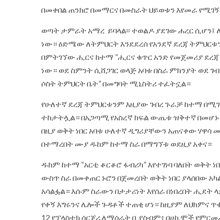
በመቀበል ጠንክሮ በመማርና በመስራት ህይወቱን እየመራ የሚገኝ
ወጣት ታምራት አማረ ይባላል፡፡ ተወልዶ ያደገው ሐረር ሲሆን፤
ነው። ዕድሜው ለትምህርት እንደደረሰ የአንደኛ ደረጃ ትምህርቱን 
በምትገኘው ሒርና ከተማ ”ሒርና ቁጥር አንድ የመጀመሪያ ደረጃ
ነው። ወደ ስምንት ሲሸጋገር ወላጅ አባቱ በስራ ምክንያት ወደ 
ሶስት ትምህርት ቤት” በመግባት ሚኒስትሪ ተፈትኗል።
የሁለተኛ ደረጃ ትምህርቱንም እዚያው ገብረ ጉራቻ ከተማ በሚገኘ
ተከታትሏል። በአጋጣሚ የአስረኛ ክፍል ውጤቱ ዝቅተኛ በመሆኑ
በዚያ ወቅት ነበር አባቱ ሁለተኛ ዲግሪያቸውን አጠናቀው ሃዋሳ
በተማረበት ሙያ ዱከም ከተማ ስራ በማግኘቱ ወደዚያ አቀና።
ዱከም ከተማ “አርቲ ቆርቆሮ ፋብሪካ” እየተገነባ ባለበት ወቅት ነ
ውስጥ ስራ በመቀጠር ኑሮን በጀመረበት ወቅት ነበር ያላሰበው አካ
አሳልፏል። እሱም ስራውን በታታሪነት እየሰራ በነበረበት ሒደት ላይ
የቀኝ እግሩንና ሌሎች ጉዳቶች ተጠቂ ሆነ። ከዚያም ለህክምና ጥ
12 የፕላስቲክ ሰርጀሪ ለማሰራት ቢያስብም፥ በሀኪሞች የምርመ