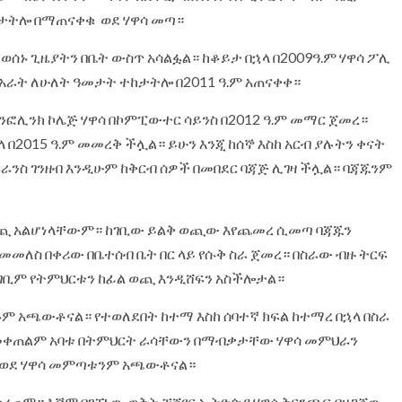
ከታትሎ በማጠናቀቁ ወደ ሃዋሳ መጣ።
ሰኑ ጊዜያትን በቤት ውስጥ አሳልፏል። ከቆይታ በኋላ በ2009ዓ.ም ሃዋሳ ፖሊ
 አራት ለሁለት ዓመታት ተከታትሎ በ2011 ዓ.ም አጠናቀቀ።
ፎሊንክ ኮሌጅ ሃዋሳ በኮምፒውተር ሳይንስ በ2012 ዓ.ም መማር ጀመረ።
 በ2015 ዓ.ም መመረቅ ችሏል። ይሁን እንጂ ከሰኞ እስከ አርብ ያሉትን ቀናት
ራንስ ገንዘብ እንዲሁም ከቅርብ ሰዎች በመበደር ባጃጅ ሊገዛ ችሏል። ባጃጁንም
 አዋጪ አልሆነላቸውም። ከገቢው ይልቅ ወጪው እየጨመረ ሲመጣ ባጃጁን
በመመለስ በቀሪው በቤተሰብ ቤት በር ላይ የሱቅ ስራ ጀመረ። በስራው ብዙ ትርፍ
ገቢም የትምህርቱን ከፊል ወጪ እንዲሸፍን አስችሎታል።
ኑም አጫውቶናል። የተወለደበት ከተማ እስከ ሰባተኛ ክፍል ከተማረ በኋላ በስራ
በመቀጠልም አባቱ በትምህርት ራሳቸውን በማብቃታቸው ሃዋሳ መምህራን
ሉ ወደ ሃዋሳ መምጣቱንም አጫውቶናል።
ላቋረጠም። እኛም ባገኘነው ወቅት ቼሻየር ኢትዮጵያ ሃዋሳ ቅርንጫፍ ባዘጋጀው