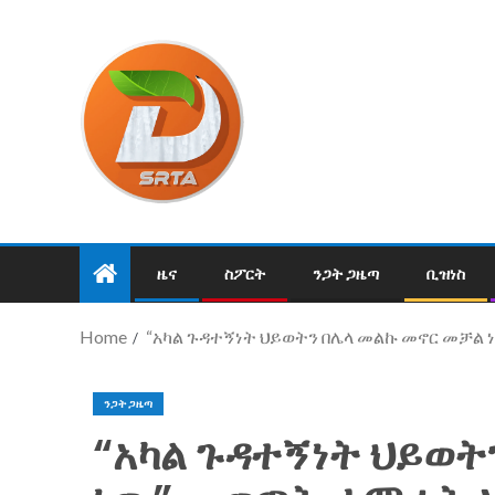
ዜና
ስፖርት
ንጋት ጋዜጣ
ቢዝነስ
Home
“አካል ጉዳተኝነት ህይወትን በሌላ መልኩ መኖር መቻል
ንጋት ጋዜጣ
“አካል ጉዳተኝነት ህይወት