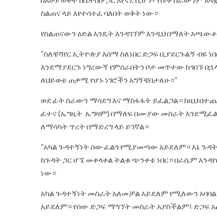
ስልጠና ላይ እየተሳተፈ ባለበት ወቅት ነው።
የስልጠናውን ዕድል እንዴት እንዳገኘም እንዲህ በማለት አጫውቶ
“ስለቼሻየር ኢትዮጵያ እሰማ ስለነበር ድጋፍ ቢያደርጉልኝ ብዬ ነበ
እንደማያደርጉ ነግረውኝ የምሰራበትን ቦታ መጥተው ከጎበኙ በኋ
ለህይወቴ ጠቃሚ የሆኑ ነገሮችን አግኝቼበታለሁ።”
ወደ ፊት ስራውን ማሳደግ እና ማስፋፋት ይፈልጋል። ከዚህ በተ
ፈተና (ኤግዚት ኤግዛም) በማለፍ በሙያው መስራት እንደሚፈ
ለማሳካት ጥረት በማድረግ ላይ ይገኛል።
“አካል ጉዳተኝነት ሰው ፈልጎ የሚያመጣው አይደለም። እኔ ጉዳ
ከጉዳት ጋር ሆኜ መቀላቀል ትልቁ ጭንቀቴ ነበር። በራሴም እንዳ
ነው።
አካል ጉዳተኝነት መስራት አለመቻል አይደለም የሚለውን አባባል 
አይደለም። የሰው ድጋፍ ማግኘት መስራት አያስችልም፤ ድጋፍ 