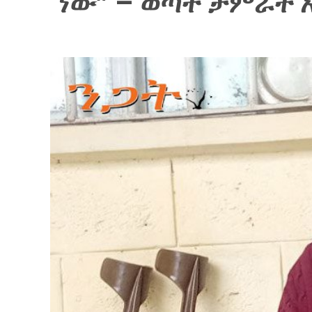
ነው” – ወጣት ታምራት