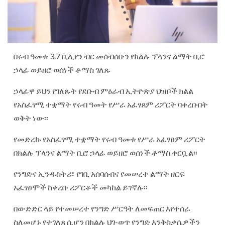
በሩብ ዓመቱ 3.7 ቢሊየን ብር መሰብሰቡን የክልሉ ፕላንና ልማት ቢሮ
ኃላፊ ወይዘሮ ወሰነች ቶማስ ገለጹ
ኃላፊዋ ይህን የገለጹት የደቡብ ምዕራብ ኢትዮጵያ ህዝቦች ክልል
የአስፈፃሚ ተቋማት የሩብ ዓመት የሥራ አፈፃጸም ሪፖርት ባቀረቡበት
ወቅት ነው፡፡
የመድረኩ የአስፈፃሚ ተቋማት የሩብ ዓመቱ የሥራ አፈፃፀም ሪፖርት
በክልሉ ፕላንና ልማት ቢሮ ኃላፊ ወይዘሮ ወሰነች ቶማስ ቀርቧል፡፡
የንግድና ኢንዱስትሪ፣ የገቢ አሰባሰብና የመሠረተ ልማት ዘርፍ
አፈፃፀሞች ከቀረቡ ሪፖርቶች መካከል ይገኛሉ፡፡
በውድድር ላይ የተመሠረተ የንግድ ሥርዓት ለመፍጠር እየተሰራ
ስለመሆኑ የተገለጸ ሲሆን በክልሉ ህገ-ወጥ የንግድ እንቅስቃሴዎችን