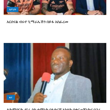
ስፖርት
አርሰናል ብሩኖ ጊማራኤሽን በይፋ አስፈረመ
ዜና
ለትምህርት ሥራ ስኬታማነት ባለድርሻ አካላት በቁርጠኝነትና በጋራ