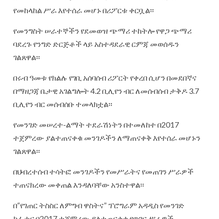
የመከላከል ሥራ እየተሰራ መሆኑ በሪፖርቱ ቀርቧል፡፡
የመንግስት ሠራተኞችን የደመወዝ ጭማሪ ተከትሎ የዋጋ ጭማሪ
ባደረጉ የንግድ ድርጅቶች ላይ አስተዳደራዊ ርምጃ መወሰዱን
ገልጸዋል፡፡
በሩብ ዓመቱ የክልሉ የገቢ አሰባሰብ ሪፖርት የቀረበ ሲሆን በመደበኛና
በማዘጋጃ ቤታዊ አገልግሎት 4.2 ቢሊየን ብር ለመሰብሰብ ታቅዶ 3.7
ቢሊየን ብር መሰብሰቡ ተመላክቷል፡፡
የመንገድ መሠረተ-ልማት ተደራሽነትን በተመለከተ በ2017
ተጀምረው ያልተጠናቀቁ መንገዶችን ለማጠናቀቅ እየተሰራ መሆኑን
ገልጸዋል፡፡
በህብረተሰብ ተሳትፎ መንገዶችን የመሥራትና የመጠገን ሥራዎች
ተጠናክረው መቀጠል እንዳለባቸው አንስተዋል፡፡
በ“የገጠር ትስስር ለምግብ ዋስትና” ፕሮግራም አዳዲስ የመንገድ
ከፈታና በ2017 ተጀምረው ያልተጠናቀቁ የጥገና ሥራዎች