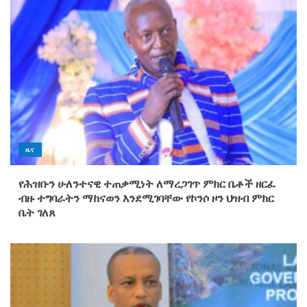
ዜና
የሕዝቡን ሁለንተናዊ ተጠቃሚነት ለማረጋገጥ ምክር ቤቶች ዘርፈ
ብዙ ተግባራትን ማከናወን እንደሚገባቸው የኮንሶ ዞን ህዝብ ምክር
ቤት ገለጸ