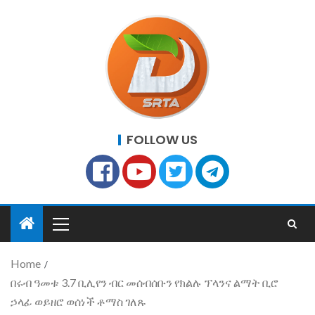
FOLLOW US
Home
በሩብ ዓመቱ 3.7 ቢሊየን ብር መሰብሰቡን የክልሉ ፕላንና ልማት ቢሮ
ኃላፊ ወይዘሮ ወሰነች ቶማስ ገለጹ