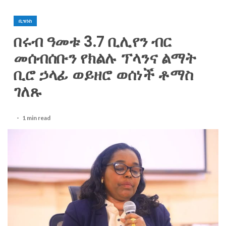
ቢዝነስ
በሩብ ዓመቱ 3.7 ቢሊየን ብር
መሰብሰቡን የክልሉ ፕላንና ልማት
ቢሮ ኃላፊ ወይዘሮ ወሰነች ቶማስ
ገለጹ
1 min read