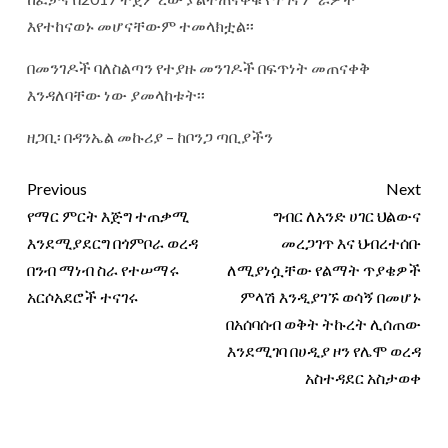
እየተከናወኑ መሆናቸውም ተመላክቷል፡፡
በመንገዶች ባለስልጣን የተያዙ መንገዶች በፍጥነት መጠናቀቅ
እንዳለባቸው ነው ያመላከቱት፡፡
ዘጋቢ፡ በዳንኤል መኩሪያ – ከቦንጋ ጣቢያችን
Previous
Next
የማር ምርት እጅግ ተጠቃሚ
ግብር ለአንድ ሀገር ህልውና
እንደሚያደርግ በጎምቦራ ወረዳ
መረጋገጥ እና ህብረተሰቡ
በንብ ማነብ ስራ የተሠማሩ
ለሚያነሷቸው የልማት ጥያቄዎች
አርሶአደሮች ተናገሩ
ምላሽ እንዲያገኙ ወሳኝ በመሆኑ
በአሰባሰብ ወቅት ትኩረት ሊሰጠው
እንደሚገባ በሀዲያ ዞን የሌሞ ወረዳ
አስተዳደር አስታወቀ