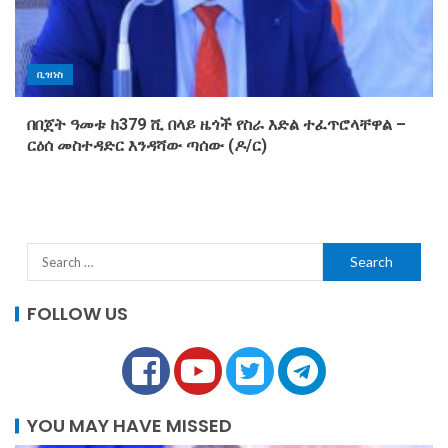
ቢዝነስ
በበጀት ዓመቱ ከ379 ሺ በላይ ዜጎች የስራ እድል ተፈጥሮላቸዋል –
ርዕሰ መስተዳድር እንዳሻው ጣሰው (ዶ/ር)
FOLLOW US
YOU MAY HAVE MISSED