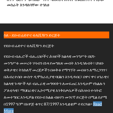
መስራት እንዳለባቸው ተገለፀ
ስለ - ደቡብ ሬድዮና ቴሌቪዥን ድርጅት
የደቡብ ሬድዮና ቴሌቪዥን ድርጅት
የደቡብ ብሔሮች ብሔረሰቦችና ሕዝቦች ክልላዊ መንግሥት በህገ-
መንግሥቱ መሠረት ሃሳብን በነጻ የመግለጽ መብት እንዲጎለብት፣ ህዝቡ
ወቅታዊና ትክክለኛ መረጃዎችን በወቅቱ የማግኘት መብቱን ለማረጋገጥ፣
በሕብረተሰቡ ውስጥ ዲሞክራሲያዊ ባህልን እንዲዳብር፣ በዋና ዋና ሀገራዊና
ክልላዊ ጉዳዮች ላይ ብሔራዊ መግባባትን ለመፍጠር እንዲሁም የክልሉን
ፖለቲካዊ፣ ማህበራዊና ኢኮኖሚያዊ እንቅስቃሴዎች በሕዝብ ተሳትፎ
ለመተግበር እንዲቻል የደቡብ ክልል ብዙሃን መገናኛ ድርጅት በሚል ስያሜ
በ1997 ዓ/ም በአዋጅ ቁጥር 87/1997 እንዲቋቋም ተደርጓል፡፡
Read
More