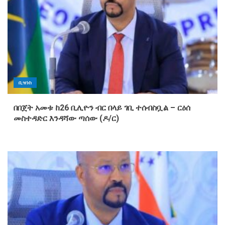
ቢዝነስ
በበጀት አመቱ ከ26 ቢሊዮን ብር በላይ ገቢ ተሰብስቧል – ርዕሰ
መስተዳድር እንዳሻው ጣሰው (ዶ/ር)