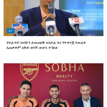
ዜና
የተፈጥሮ ሀብትን ለመጠበቅ አሳታፊ እና የተቀናጀ የመሬት
አጠቃቀም ዕቅድ ወሳኝ መሆኑ ተገለፀ