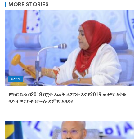
MORE STORIES
ቢዝነስ
ምክር ቤቱ በ2018 በጀት አመት ሪፖርት እና የ2019 ጠቋሚ እቅድ
ላይ ተወያይቶ በሙሉ ድምጽ አጸደቀ