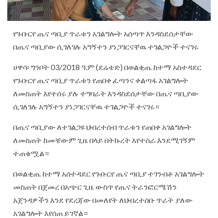
የጉቡርየ ጤና ጣቢያ ጥራቱን አገልግሎት አሰጣጥ እንዳስደሰታቸው
በጤና ጣቢያው ሲገለገሉ አግኝተን ያነጋገርናቸዉ ተገልጋዮች ተናገሩ
ሀዋሳ፡ ግንቦት 03/2018 ዓ.ም (ደሬቴድ) በወልቂጤ ከተማ አስተዳደር
የጉቡርየ ጤና ጣቢያ ጥራቱን የጠበቀ ፈጣንና ቀልጣፋ አገልግሎት
ለመስጠት እየተሰሩ ያሉ ተግባራት እንዳስደሰታቸው በጤና ጣቢያው
ሲገለገሉ አግኝተን ያነጋገርናቸዉ ተገልጋዮች ተናገሩ።
በጤና ጣቢያው ለተገልጋዩ ህብረተሰብ ጥራቱን የጠበቀ አገልግሎት
ለመስጠት ከመቼውም ጊዜ በላይ በትኩረት እየተሰራ እንደሚገኝም
ተጠቁሟል።
በወልቂጤ ከተማ አሰተዳደር የጉቡርየ ጤና ጣቢያ ተገንብቶ አገልግሎት
መስጠት በጀመረ በአጭር ጊዜ ውስጥ የጤና ትራንፎርሜሽን
አጀንዳዎችን እንደ የደረጃው በመለየት ለህብረተሰቡ ጥራት ያለው
አገልግሎት እየሰጠ ይገኛል።