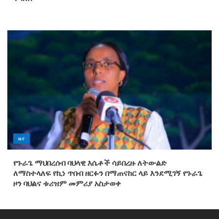
ዜና
የጉራጌ ማህበረሰብ ባህላዊ እሴቶች ሳይበረዙ ለትውልድ
ለማስተላለፍ የኪነ ጥበብ ዘርፉን በማጠናከር ላይ እንደሚገኝ የጉራጌ
ዞን ባህልና ቱሪዝም መምሪያ አስታወቀ