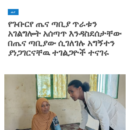
ጤና
የጉቡርየ ጤና ጣቢያ ጥራቱን
አገልግሎት አሰጣጥ እንዳስደሰታቸው
በጤና ጣቢያው ሲገለገሉ አግኝተን
ያነጋገርናቸዉ ተገልጋዮች ተናገሩ