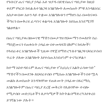
የጉቡርየ ጤና ጣቢያ ኃላፊ አቶ ዝያዱ በደዊ በጤና ጣቢያው ከዚህ
ቀደም የካርድ ክፍል ለተገልጋዩ አገልግሎት ለመሰጠት ምቹ እንዳልነበረ
አስታውሰው አሁን ላይ ተቋሙ አገልግሎቱን የማዘን ሰራ በመከናወኑ
ችግሩን በመቅረፍ ፈጣንና ቀልጣፋ አገልግሎት እየሰጠ እንደሚገኝ
ገልፀዋል።
በጤና ጣቢያዉ በዘመናዊ ማሽን በመታገዝ የህሙማን የመለየት ስራ
ማስጀመሩን የጠቀሱት ኃላፊው በተመላላሽ ህክምና ክፍሎች፣
የላብራቶር አገልግሎቶች ጊዜው የዋጀ በማድረግ ለተገልጋዩ ህብረተሰብ
ጥራት ያለው አገልግሎት እየተሰጠ እንደሆነም ተናግረዋል።
ከተማ አስተዳደሩም ለጤና ጣቢያው የ”ሲቢሲና አልትራሳውንድ”
ማሽኖችን በመደገፉ ለህብረተሰቡ የሚሰጡ አገልግሎቶችን በተሟላ
መልኩ ለመስጠት እንዳገዛቸው የጠቆሙት ኃላፊው በፋርማሲ
አገልግሎትም በጤና ጣቢያ ደረጃ መቅረት የሌለባቸው ተብሎ
የሚታሰቡ መድኃኒቶችን ለታካሚዎች ክትትል በማድረግ እየቀረበ
ይገኛል ነው ያሉት።