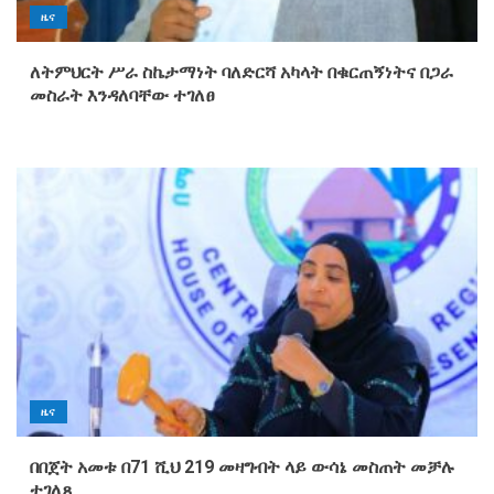
ዜና
ለትምህርት ሥራ ስኬታማነት ባለድርሻ አካላት በቁርጠኝነትና በጋራ
መስራት እንዳለባቸው ተገለፀ
ዜና
በበጀት አመቱ በ71 ሺህ 219 መዛግብት ላይ ውሳኔ መስጠት መቻሉ
ተገለጸ