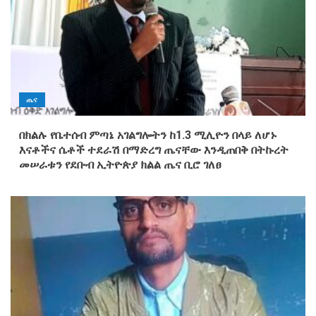
ጤና
በክልሉ የቤተሰብ ምጣኔ አገልግሎትን ከ1.3 ሚሊዮን በላይ ለሆኑ
እናቶችና ሴቶች ተደራሽ በማድረግ ጤናቸው እንዲጠበቅ በትኩረት
መሠራቱን የደቡብ ኢትዮጵያ ክልል ጤና ቢሮ ገለፀ