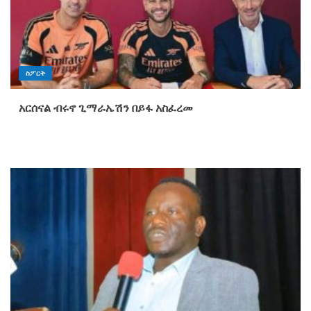
ስፖርት
አርሰናል ብሩኖ ጊማራኤሽን በይፋ አስፈረመ