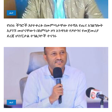
ጤና
የነበሩ ችግሮች እየተቀረፉ በመምጣታቸው የተሻለ የጤና አገልግሎት
እያገኙ መሆናቸውን በከምባታ ዞን አንዳንድ የዶዮገና የመጀመሪያ
ደረጃ ሆስፒታል ተገልጋዮች ተናገሩ
ጤና