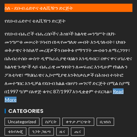
ስለ - ደቡብ ሬድዮና ቴሌቪዥን ድርጅት
የደቡብ ሬድዮና ቴሌቪዥን ድርጅት
የደቡብ ብሔሮች ብሔረሰቦችና ሕዝቦች ክልላዊ መንግሥት በህገ-
መንግሥቱ መሠረት ሃሳብን በነጻ የመግለጽ መብት እንዲጎለብት፣ ህዝቡ
ወቅታዊና ትክክለኛ መረጃዎችን በወቅቱ የማግኘት መብቱን ለማረጋገጥ፣
በሕብረተሰቡ ውስጥ ዲሞክራሲያዊ ባህልን እንዲዳብር፣ በዋና ዋና ሀገራዊና
ክልላዊ ጉዳዮች ላይ ብሔራዊ መግባባትን ለመፍጠር እንዲሁም የክልሉን
ፖለቲካዊ፣ ማህበራዊና ኢኮኖሚያዊ እንቅስቃሴዎች በሕዝብ ተሳትፎ
ለመተግበር እንዲቻል የደቡብ ክልል ብዙሃን መገናኛ ድርጅት በሚል ስያሜ
በ1997 ዓ/ም በአዋጅ ቁጥር 87/1997 እንዲቋቋም ተደርጓል፡፡
Read
More
CATEGORIES
Uncategorized
ስፖርት
ቀጥታ ሥርጭት
ቢዝነስ
ቴክኖሎጂ
ንጋት ጋዜጣ
ዜና
ጤና