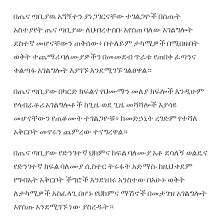
በጤና ጣቢያዉ አግኝተን ያነጋገርናቸው ተገልጋዮች በሰጡት
አስተያየት ጤና ጣቢያው ለህብረተሰቡ እየሰጠ ባለው አገልግሎት
ደስተኛ መሆናቸውን ጠቅሰው፥ በተለይም ታካሚዎች በሚበዙበት
ወቅት ተጨማሪ ባለሙያዎችን በመመደብ ጥራቱ የጠበቀ ፈጣንና
ቀልጣፋ አገልግሎት እያገኙ እንደሚገኙ ገልፀዋል።
በጤና ጣቢያው በካርድ ክፍልና የህሙማን መለያ ክፍሎች እንዲሁም
የላብራቶሪ አገልግሎቶች ከጊዜ ወደ ጊዜ መሻሻሎች እያሳዩ
መሆናቸውን የጠቆሙት ተገልጋዮቹ፥ ከመድኃኒት ረገድም የተሻለ
አቅርቦት መኖሩን ጨምረው ተናግረዋል።
በጤና ጣቢያው የድንገተኛ ህክምና ክፍል ባለሙያ አቶ ደሳለኝ ወልዴና
የድንገተኛ ክፍል ባለሙያ ሲስተር ትሩፋት አድማሱ ከዚህ ቀደም
የግብአት አቅርቦት ችግሮች እንደነበሩ አንስተው በአሁኑ ወቅት
ለታካሚዎች አስፈላጊ በሆኑ የህክምና ማሽኖች በመታገዝ አገልግሎት
እየሰጡ እንደሚገኙ ነው ያስረዱት።