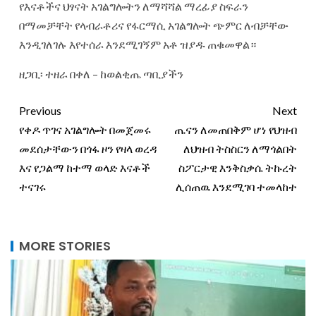
የእናቶችና ህፃናት አገልግሎትን ለማሻሻል ማረፊያ ስፍራን
በማመቻቸት የላብራቶሪና የፋርማሲ አገልግሎት ጭምር ለብቻቸው
እንዲገለገሉ እየተሰራ እንደሚገኝም አቶ ዝያዱ ጠቁመዋል።
ዘጋቢ፡ ተዘራ በቀለ – ከወልቂጤ ጣቢያችን
Previous
Next
የቀዶ ጥገና አገልግሎት በመጀመሩ
ጤናን ለመጠበቅም ሆነ የህዝብ
መደሰታቸውን በጎፋ ዞን የዛላ ወረዳ
ለህዝብ ትስስርን ለማጎልበት
እና የጋልማ ከተማ ወላድ እናቶች
ስፖርታዊ እንቅስቃሴ ትኩረት
ተናገሩ
ሊሰጠዉ እንደሚገባ ተመላከተ
MORE STORIES