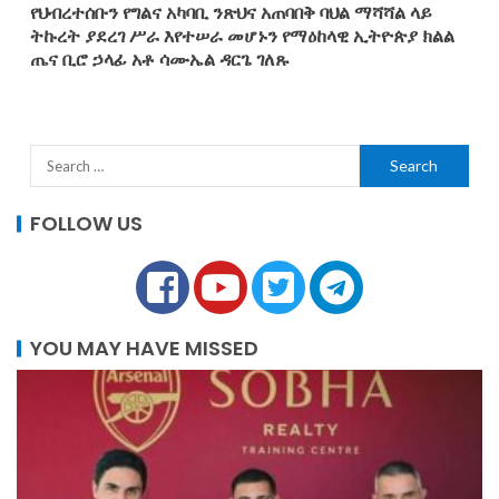
የህብረተሰቡን የግልና አካባቢ ንጽህና አጠባበቅ ባህል ማሻሻል ላይ
ትኩረት ያደረገ ሥራ እየተሠራ መሆኑን የማዕከላዊ ኢትዮጵያ ክልል
ጤና ቢሮ ኃላፊ አቶ ሳሙኤል ዳርጌ ገለጹ
FOLLOW US
YOU MAY HAVE MISSED