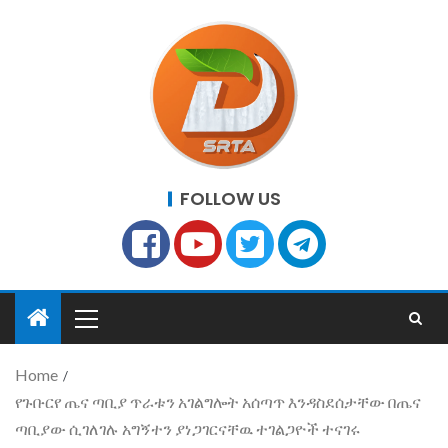
FOLLOW US
Home
የጉቡርየ ጤና ጣቢያ ጥራቱን አገልግሎት አሰጣጥ እንዳስደሰታቸው በጤና
ጣቢያው ሲገለገሉ አግኝተን ያነጋገርናቸዉ ተገልጋዮች ተናገሩ