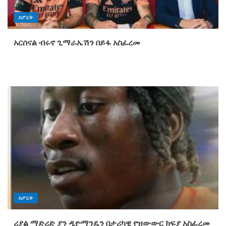
ስፖርት
አርሰናል ብሩኖ ጊማራኤሽን በይፋ አስፈረመ
ስፖርት
ሪያል ማድሪድ ያን ዲዮማንዴን በታሪካዊ የዝውውር ክፍያ አስፈረመ