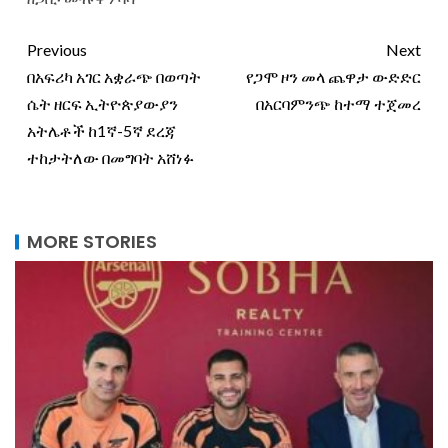
Previous
Next
በአፍሪካ አገር አቋራጭ በወጣት
የጋሞ ዞን መላ ጨዋታ ውድድር
ሴት ዘርፍ ኢትዮጵያውያን
በአርባምንጭ ከተማ ተጀመረ
አትሌቶች ከ1ኛ-5ኛ ደረጃ
ተከታትለው በመግባት አሸነፉ
MORE STORIES