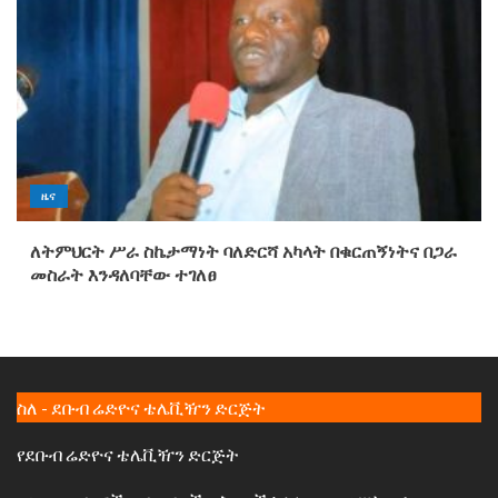
ዜና
ለትምህርት ሥራ ስኬታማነት ባለድርሻ አካላት በቁርጠኝነትና በጋራ
መስራት እንዳለባቸው ተገለፀ
ስለ - ደቡብ ሬድዮና ቴሌቪዥን ድርጅት
የደቡብ ሬድዮና ቴሌቪዥን ድርጅት