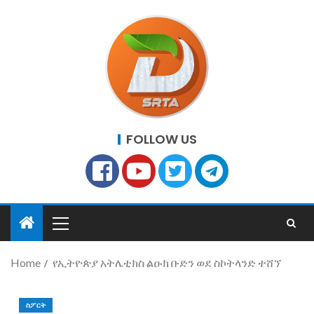
FOLLOW US
Home
የኢትዮጵያ አትሌቲክስ ልዑክ ቡድን ወደ ስኮትላንድ ተሸኘ
ስፖርት