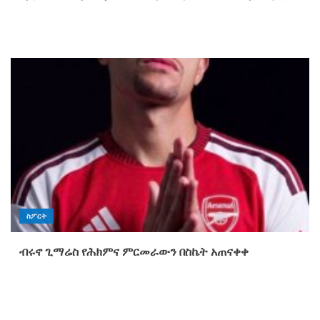
ስፖርት
ብሩኖ ጊማሬስ የሕክምና ምርመራውን በስኬት አጠናቀቀ