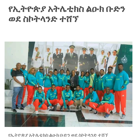
የኢትዮጵያ አትሌቲክስ ልዑክ ቡድን
ወደ ስኮትላንድ ተሸኘ
የኢትዮጵያ አትሌቲክስ ልዑክ ቡድን ወደ ስኮትላንድ ተሸኘ