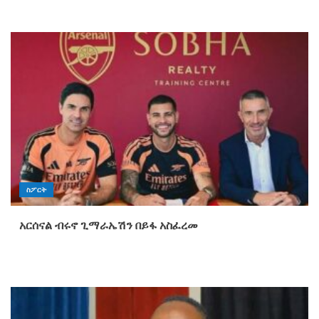
ስፖርት
አርሰናል ብሩኖ ጊማራኤሽን በይፋ አስፈረመ