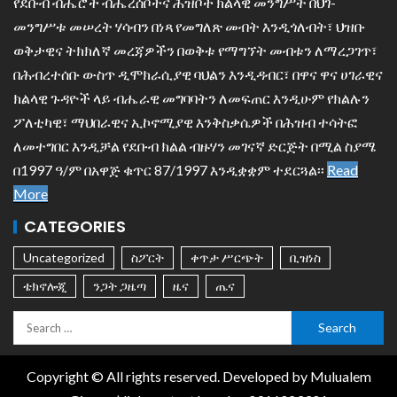
የደቡብ ብሔሮች ብሔረሰቦችና ሕዝቦች ክልላዊ መንግሥት በህገ-
መንግሥቱ መሠረት ሃሳብን በነጻ የመግለጽ መብት እንዲጎለብት፣ ህዝቡ
ወቅታዊና ትክክለኛ መረጃዎችን በወቅቱ የማግኘት መብቱን ለማረጋገጥ፣
በሕብረተሰቡ ውስጥ ዲሞክራሲያዊ ባህልን እንዲዳብር፣ በዋና ዋና ሀገራዊና
ክልላዊ ጉዳዮች ላይ ብሔራዊ መግባባትን ለመፍጠር እንዲሁም የክልሉን
ፖለቲካዊ፣ ማህበራዊና ኢኮኖሚያዊ እንቅስቃሴዎች በሕዝብ ተሳትፎ
ለመተግበር እንዲቻል የደቡብ ክልል ብዙሃን መገናኛ ድርጅት በሚል ስያሜ
በ1997 ዓ/ም በአዋጅ ቁጥር 87/1997 እንዲቋቋም ተደርጓል፡፡
Read
More
CATEGORIES
Uncategorized
ስፖርት
ቀጥታ ሥርጭት
ቢዝነስ
ቴክኖሎጂ
ንጋት ጋዜጣ
ዜና
ጤና
Copyright © All rights reserved. Developed by Mulualem