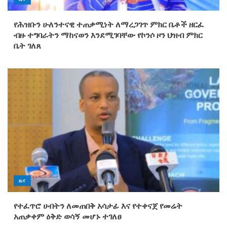
የሕዝቡን ሁለንተናዊ ተጠቃሚነት ለማረጋገጥ ምክር ቤቶች ዘርፈ
ብዙ ተግባራትን ማከናወን እንደሚገባቸው የኮንሶ ዞን ህዝብ ምክር
ቤት ገለጸ
ዜና
የተፈጥሮ ሀብትን ለመጠበቅ አሳታፊ እና የተቀናጀ የመሬት
አጠቃቀም ዕቅድ ወሳኝ መሆኑ ተገለፀ