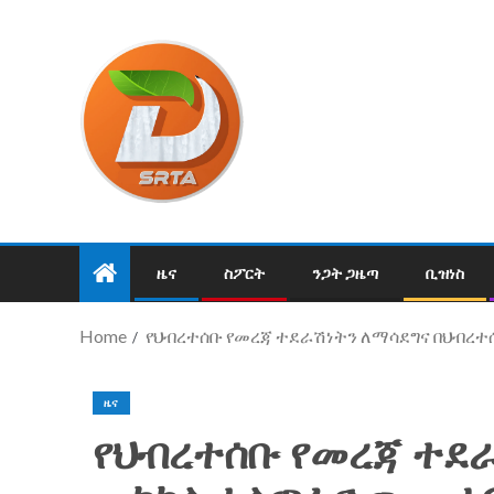
ዜና
ስፖርት
ንጋት ጋዜጣ
ቢዝነስ
Home
የህብረተሰቡ የመረጃ ተደራሽነትን ለማሳደግና በህብረተ
ዜና
የህብረተሰቡ የመረጃ ተደ