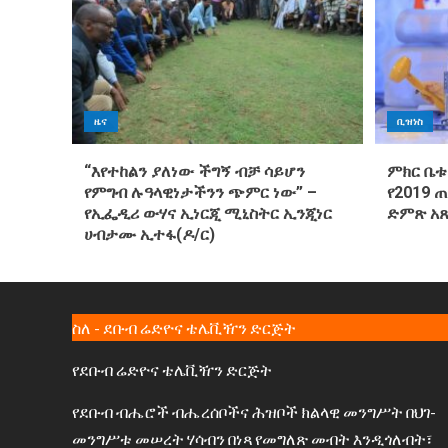
ዜና
ቢዝነስ
“እየተከልን ያለነው ችግኝ ብቻ ሳይሆን
ምክር ቤቱ
የምግብ ሉዓላዊነታችንን ጭምር ነው” –
የ2019 
የኢፌዲሪ ውሃና ኢነርጂ ሚኒስትር ኢንጂነር
ድምጽ አ
ሀብታሙ ኢተፋ(ዶ/ር)
ስለ - ደቡብ ሬድዮና ቴሌቪዥን ድርጅት
የደቡብ ሬድዮና ቴሌቪዥን ድርጅት
የደቡብ ብሔሮች ብሔረሰቦችና ሕዝቦች ክልላዊ መንግሥት በህገ-
መንግሥቱ መሠረት ሃሳብን በነጻ የመግለጽ መብት እንዲጎለብት፣