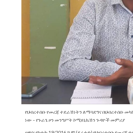
የህብረተሰቡ የመረጃ ተደራሽነትን ለማሳደግና በህብረተሰቡ መካ
ነው – የጉራጌ ዞን መንግሥት ኮሚዩኒኬሽን ጉዳዮች መምሪያ
ሀዋሳ፡ የካቲት 19/2016 ዓ.ም (ደሬቴድ) የህብረተሰቡ የመ