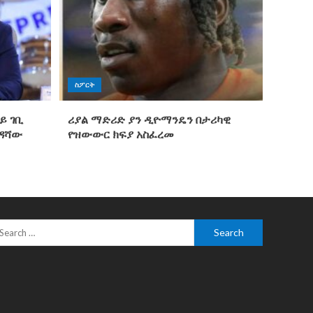
ስፖርት
ይ ገቢ
ሪያል ማድሪድ ያን ዲዮማንዴን በታሪካዊ
ንዳሻው
የዝውውር ክፍያ አስፈረመ