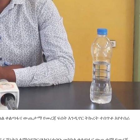
ከል ቀልጣፋና ውጤታማ የመረጃ ፍሰት እንዲኖር ትኩረት ተሰጥቶ እየተሰራ
ረጃ ተደራሽነትን ለማሳደግና በህብረተሰቡ መካከል ቀልጣፋና ውጤታማ የመረጃ