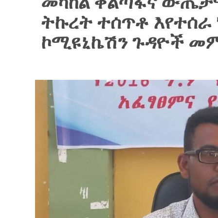
መካከል ቀልጣፋና ውጤታማ
ትኩረት ተሰጥቶ እየተሰራ 
ኮሚዩኒኬሽን ጉዳዮች መ