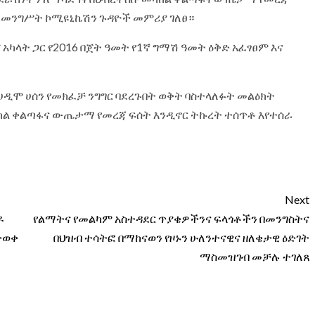
ን መንግሥት ኮሚዩኒኬሽን ጉዳዮች መምሪያ ገለፀ።
ካላት ጋር የ2016 በጀት ዓመት የ1ኛ ግማሽ ዓመት ዕቅድ አፈፃፀም እና
ሀዲሞ ሀሰን የመክፈቻ ንግግር ባደረጉበት ወቅት ባስተላለፉት መልዕክት
ከል ቀልጣፋና ውጤታማ የመረጃ ፍሰት እንዲኖር ትኩረት ተሰጥቶ እየተሰራ
Next
ዶ
የልማትና የመልካም አስተዳደር ጥያቄዎችንና ፍላጎቶችን በመንግስትና
ታወቀ
በህዝብ ተሳትፎ በማከናወን የዞኑን ሁለንተናዊና ዘለቄታዊ ዕድገት
ማስመዝገብ መቻሉ ተገለጸ