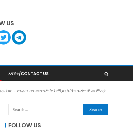
W US
አግኙን/CONTACT US
ራ ነው – የጉራጌ ዞን መንግሥት ኮሚዩኒኬሽን ጉዳዮች መምሪያ
FOLLOW US