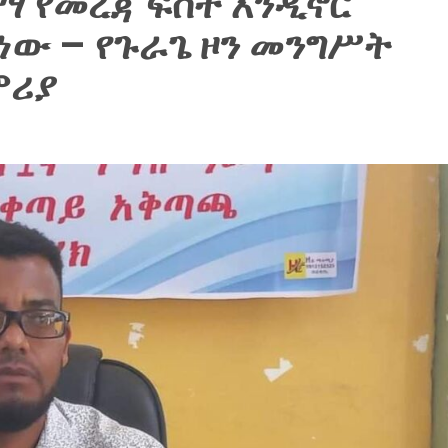
 የመረጃ ፍሰት እንዲኖር
ነው – የጉራጌ ዞን መንግሥት
ምሪያ