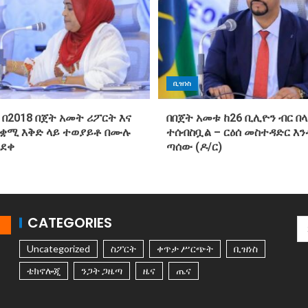
ቢዝነስ
 በ2018 በጀት አመት ሪፖርት እና
በበጀት አመቱ ከ26 ቢሊዮን ብር በላ
ጠቋሚ እቅድ ላይ ተወያይቶ በሙሉ
ተሰብስቧል – ርዕሰ መስተዳድር እ
ጸደቀ
ጣሰው (ዶ/ር)
CATEGORIES
Uncategorized
ስፖርት
ቀጥታ ሥርጭት
ቢዝነስ
ቴክኖሎጂ
ንጋት ጋዜጣ
ዜና
ጤና