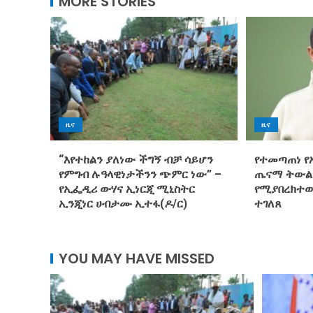
MORE STORIES
ዜና
ዜና
“እየተከልን ያለነው ችግኝ ብቻ ሳይሆን
የተመጣጠነ የ
የምግብ ሉዓላዊነታችንን ጭምር ነው” –
ጤናማ ትውል
የኢፌዲሪ ውሃና ኢነርጂ ሚኒስትር
የሚያበረክተው
ኢንጂነር ሀብታሙ ኢተፋ(ዶ/ር)
ተገለጸ
YOU MAY HAVE MISSED