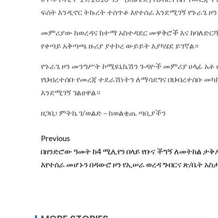
ፍሰት እንዲኖር ትኩረት ተሰጥቶ እየተሰራ እንደሚገኝ የጉራጌ ዞ
መምሪያው ከወረዳና ከተማ አስተዳደር መዋቅሮች እና ከባለድርሻ አ
የቀጣይ አቅጣጫ ዙሪያ ያተኮረ ውይይት እያካሄደ ይገኛል።
የጉራጌ ዞን መንግሥት ኮሚዩኒኬሽን ጉዳዮች መምሪያ ሀላፊ አቶ 
የህብረተሰቡ የመረጃ ተደራሽነትን ለማሳደግና በህብረተሰቡ መካ
እንደሚገኝ ገልፀዋል።
ዘጋቢ፡ ምትኬ ገ/ወልድ – ከወልቂጤ ጣቢያችን
Previous
በዘንድሮው ዓመት ከ4 ሚሊየን በላይ የቡና ችግኝ ለመትከል ታቅ
እየተሰራ መሆኑን በዳውሮ ዞን የኢሠራ ወረዳ ግብርና ጽ/ቤት አስ