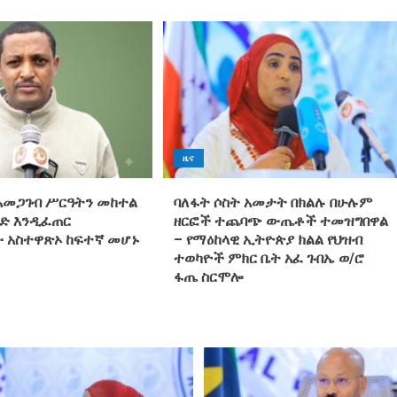
ዜና
አመጋገብ ሥርዓትን መከተል
ባለፋት ሶስት አመታት በክልሉ በሁሉም
ድ እንዲፈጠር
ዘርፎች ተጨባጭ ውጤቶች ተመዝግበዋል
 አስተዋጽኦ ከፍተኛ መሆኑ
– የማዕከላዊ ኢትዮጵያ ክልል የህዝብ
ተወካዮች ምክር ቤት አፈ ጉበኤ ወ/ሮ
ፋጤ ስርሞሎ