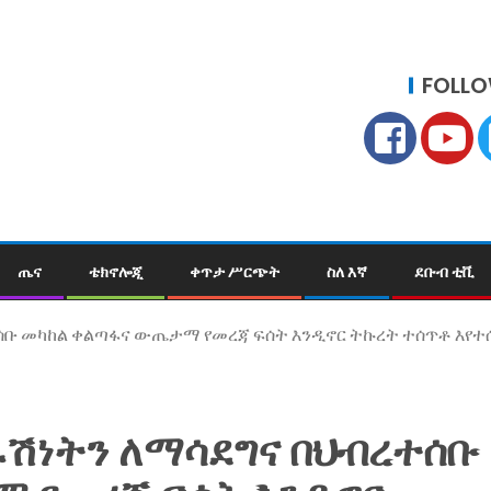
FOLLO
ጤና
ቴክኖሎጂ
ቀጥታ ሥርጭት
ስለ እኛ
ደቡብ ቲቪ
ሰቡ መካከል ቀልጣፋና ውጤታማ የመረጃ ፍሰት እንዲኖር ትኩረት ተሰጥቶ እየተሰ
ራሽነትን ለማሳደግና በህብረተሰቡ