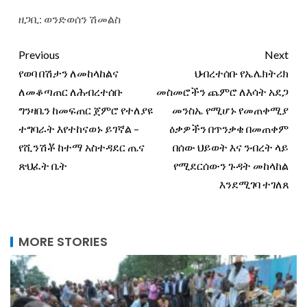
ዘጋቢ: ወንድወሰን ሽመልስ
Previous
Next
የወባ በሽታን ለመከላከልና
ህብረተሰቡ የኤሌክትሪክ
ለመቆጣጠር ለሕብረተሰቡ
መስመሮችን ጨምሮ ለእሳት አደጋ
ግንዛቤን ከመፍጠር ጀምሮ የተለያዩ
መንስኤ የሚሆኑ የመጠቀሚያ
ተግባራት እየተከናወኑ ይገኛል –
ዕቃዎችን በጥንቃቄ በመጠቀም
የሺንሽቾ ከተማ አስተዳደር ጤና
በሰው ህይወት እና ንብረት ላይ
ጽህፈት ቤት
የሚደርሰውን ጉዳት መከላከል
እንደሚገባ ተገለጸ
MORE STORIES