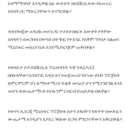
አላማማሳካት እንዲቻል ሰፊ ውይይት ከዩኒቨርሲቲው የአመራር
አካላትጋር ማድረጋቸውን ተናግረዋል።
ቴክኖሎጂው አዲስከ መሆኑጋር ተያይዞ በዘርፉ እውቀትያላቸው
አካላትን በመጋበዝ በቀጣይ በተግባር የተደገፈ የአቅም ግንባታ ስልጠና
ሚኒስቴር መስሪያ ቤቱ እንደሚያዘጋጅም ጠቅሰዋል።
የወላይታ ሶዶ ዩኒቨርሲቲ ፕሬዝዳንት ጉቼ ጉሌ(ዶ/ር)
በበኩላቸው፤እንደሃገር አዲስ እና የመጀመሪያ የሆነው ይህን ፕሮጀክት
ለምርምርም ሆነ ለማስተማሪያ ትልቅ መሳሪያ ሆኖ የሚያገለግል እንደ
መሆኑ ለውጤታማነቱ የሁሉንም ርብርብ ይጠይቃል ብለዋል።
የውሃና ኢነርጂ ሚኒስቴር ፕሮጀክቱ አሁን ያለበትን ክፍተት በመድፈን
ውጤታማ እንዲሆን እያደረ ገላለው ድጋፍ ምስጋናቸውን አቅርበዋል።