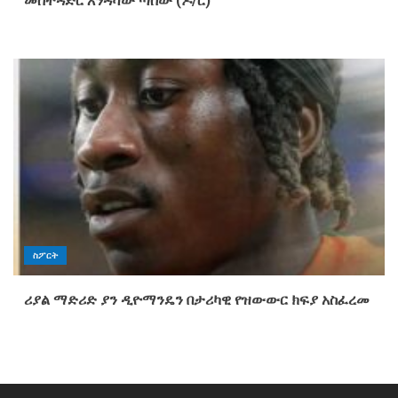
መስተዳድር እንዳሻው ጣሰው (ዶ/ር)
ስፖርት
ሪያል ማድሪድ ያን ዲዮማንዴን በታሪካዊ የዝውውር ክፍያ አስፈረመ