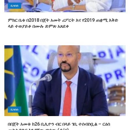
ቢዝነስ
ምክር ቤቱ በ2018 በጀት አመት ሪፖርት እና የ2019 ጠቋሚ እቅድ
ላይ ተወያይቶ በሙሉ ድምጽ አጸደቀ
ቢዝነስ
በበጀት አመቱ ከ26 ቢሊዮን ብር በላይ ገቢ ተሰብስቧል – ርዕሰ