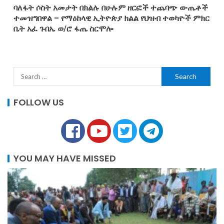
ባለፋት ሶስት አመታት በክልሉ በሁሉም ዘርፎች ተጨባጭ ውጤቶች
ተመዝግበዋል – የማዕከላዊ ኢትዮጵያ ክልል የህዝብ ተወካዮች ምክር
ቤት አፈ ጉበኤ ወ/ሮ ፋጤ ስርሞሎ
FOLLOW US
YOU MAY HAVE MISSED