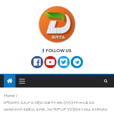
FOLLOW US
Home
በሚኒስትር ዴኤታ ኢንጂነር ሱልጣን ወሊ (ዶ/ር) የተመራል ኡክ
በወላይታሶዶ ዩኒቨርሲ ቲየባዮ ጋዝ ማምረቻ ፕሮጀክትን የስራ እንቅስቃሴ