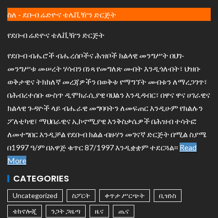
ስለ - ደቡብ ሬድዮና ቴሌቪዥን ድርጅት
የደቡብ ሬድዮና ቴሌቪዥን ድርጅት
የደቡብ ብሔሮች ብሔረሰቦችና ሕዝቦች ክልላዊ መንግሥት በህገ-
መንግሥቱ መሠረት ሃሳብን በነጻ የመግለጽ መብት እንዲጎለብት፣ ህዝቡ
ወቅታዊና ትክክለኛ መረጃዎችን በወቅቱ የማግኘት መብቱን ለማረጋገጥ፣
በሕብረተሰቡ ውስጥ ዲሞክራሲያዊ ባህልን እንዲዳብር፣ በዋና ዋና ሀገራዊና
ክልላዊ ጉዳዮች ላይ ብሔራዊ መግባባትን ለመፍጠር እንዲሁም የክልሉን
ፖለቲካዊ፣ ማህበራዊና ኢኮኖሚያዊ እንቅስቃሴዎች በሕዝብ ተሳትፎ
ለመተግበር እንዲቻል የደቡብ ክልል ብዙሃን መገናኛ ድርጅት በሚል ስያሜ
በ1997 ዓ/ም በአዋጅ ቁጥር 87/1997 እንዲቋቋም ተደርጓል፡፡
Read
More
CATEGORIES
Uncategorized
ስፖርት
ቀጥታ ሥርጭት
ቢዝነስ
ቴክኖሎጂ
ንጋት ጋዜጣ
ዜና
ጤና