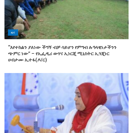
ዜና
“እየተከልን ያለነው ችግኝ ብቻ ሳይሆን የምግብ ሉዓላዊነታችንን
ጭምር ነው” – የኢፌዲሪ ውሃና ኢነርጂ ሚኒስትር ኢንጂነር
ሀብታሙ ኢተፋ(ዶ/ር)