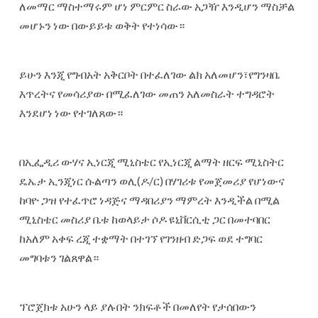
ለመማር ማስተማሩም ሆነ ምርምር ስራው አጋዥ እንዲሆን ማስቻል
መሆኑን ነው በውይይቱ ወቅት የተነሳው።
ይሁን እንጂ የግብአት አቅርቦት በተፈለገው ልክ አለመሆን፣የግንዛቤ
እጥረትና የመሳሪያው በሚፈለገው መጠን አለመስራት ተግዳሮት
እንደሆነ ነው የተገለጸው።
በኢፌዲሪ ውሃና ኢነርጂ ሚኒስቴር የኢነርጂ ልማት ዘርፍ ሚኒስትር
ዴኤታ ኢንጂነር ሱልጣን ወሊ(ዶ/ር) በሃገሪቱ የመጀመሪያ የሆነውና
ከባዮ ጋዝ የተፈጥሮ ነዳጅና ማዳበሪያን ማምረት እንዲችል በሚል
ሚኒስቴር መስሪያ ቤቱ ከወላይታ ሶዶ ዩኒቨርሲቲ ጋር በመተባበር
ከአለም አቀፍ ረጂ ተቋማት በተገኘ የገንዘብ ድጋፍ ወደ ተግባር
መግባቱን ገልጸዋል።
ፕሮጀክቱ አሁን ላይ ያሉበት ንክፍቶች በመለየት የታሰበውን