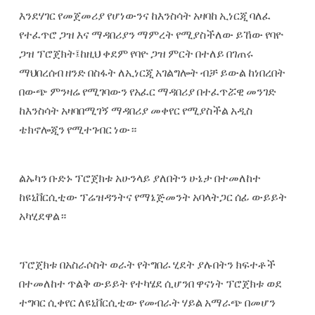
እንደሃገር የመጀመሪያ የሆነውንና ከእንስሳት አዛባከ ኢነርጂ ባለፈ
የተፈጥሮ ጋዝ እና ማዳበሪያን ማምረት የሚያስችለው ይኸው የባዮ
ጋዝ ፕሮጀክት፤ከዚህ ቀደም የባዮ ጋዝ ምርት በተለይ በገጠሩ
ማህበረሰብ ዘንድ በስፋት ለኢነርጂ አገልግሎት ብቻ ይውል ከነበረበት
በውጭ ምንዛሬ የሚገባውን የአፈር ማዳበሪያ በተፈጥሯዊ መንገድ
ከእንስሳት አዛባበሚገኝ ማዳበሪያ መቀየር የሚያስችል አዲስ
ቴክኖሎጂን የሚተገብር ነው።
ልኡካን ቡድኑ ፕሮጀክቱ አሁንላይ ያለበትን
ሁኔታ በተመለከተ
ከዩኒቨርሲቲው ፕሬዝዳንትና የማኔጅመንት አባላትጋር ሰፊ ውይይት
አካሂደዋል።
ፕሮጀክቱ በአስራሶስት ወራት የትግበራ ሂደት ያሉበትን ክፍተቶች
በተመለከተ ጥልቅ ውይይት የተካሄደ ሲሆንበ ዋናነት ፕሮጀክቱ ወደ
ተግባር ሲቀየር ለዩኒቨርሲቲው የመብራት ሃይል አማራጭ በመሆን