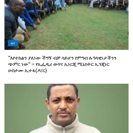
ዜና
“እየተከልን ያለነው ችግኝ ብቻ ሳይሆን የምግብ ሉዓላዊነታችንን
ጭምር ነው” – የኢፌዲሪ ውሃና ኢነርጂ ሚኒስትር ኢንጂነር
ሀብታሙ ኢተፋ(ዶ/ር)