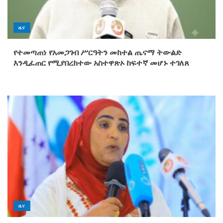
ዜና
የተመጣጠነ የአመጋገብ ሥርዓትን መከተል ጤናማ ትውልድ
እንዲፈጠር የሚያበረክተው አስተዋጽኦ ከፍተኛ መሆኑ ተገለጸ
ዜና