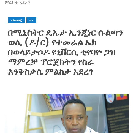
ምልከታ አደረገ
ቴክኖሎጂ
ዜና
በሚኒስትር ዴኤታ ኢንጂነር ሱልጣን
ወሊ (ዶ/ር) የተመራል ኡክ
በወላይታሶዶ ዩኒቨርሲ ቲየባዮ ጋዝ
ማምረቻ ፕሮጀክትን የስራ
እንቅስቃሴ ምልከታ አደረገ