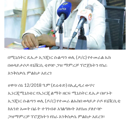
በሚኒስትር ዴኤታ ኢንጂነር ሱልጣን ወሊ (ዶ/ር) የተመራል ኡክ
በወላይታሶዶ ዩኒቨርሲ ቲየባዮ ጋዝ ማምረቻ ፕሮጀክትን የስራ
እንቅስቃሴ ምልከታ አደረገ
ሀዋሳ፡ ሰኔ 12/2018 ዓ.ም (ደሬቴድ) በኢፌዲሪ ውሃና
ኢነርጂሚኒስቴር የኢነርጂ ልማት ዘርፍ ሚኒስትር ዴኤታ በሆኑት
ኢንጂነር ሱልጣን ወሊ (ዶ/ር) የተመራ ልኡክበ ወላይታ ሶዶ ዩኒቨርሲቲ
ከአንድ አመት በፊት ተገንብቶ አገልግሎት እየሰጠ ያለየ ባዮ
ጋዝማምረቻ ፕሮጀክትን የስራ እንቅስቃሴ ምልከታ አደረገ፡፡