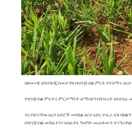
በዘመናዊ ቴክኖሎጂ በመታገዝ በዝንጅብል ምርት የተሰማሩ አር
የዝንጅብል ምርትና ምርታማነት ለማሳደግ በትኩረት እየተሰራ መሆ
ካነጋገርናቸዉ አርሶ አደሮች መካከል አርሶ አደር ተፈራ ደለ በበልግ
በዝንጅብል መሸፈኑንና አስፈላጊ ግብዓት መጠቀሙን ተናግረዋል፡