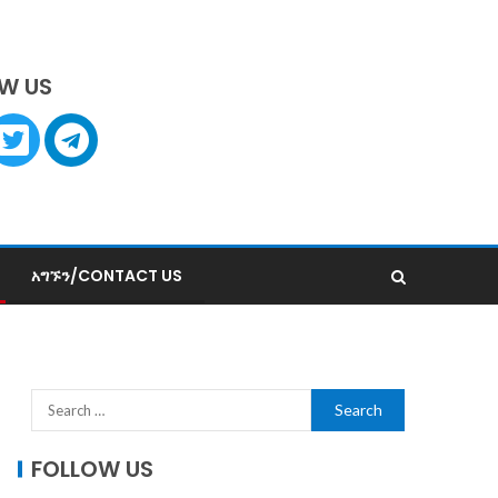
W US
አግኙን/CONTACT US
FOLLOW US