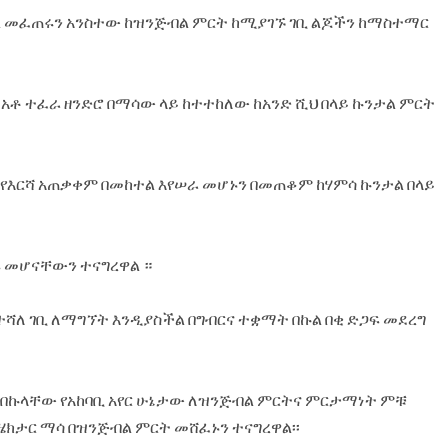
ል መፈጠሩን አንስተው ከዝንጅብል ምርት ከሚያገኙ ገቢ ልጆችን ከማስተማር
ቶ ተፈራ ዘንድሮ በማሳው ላይ ከተተከለው ከአንድ ሺህ በላይ ኩንታል ምርት
ናዊ የእርሻ አጠቃቀም በመከተል እየሠራ መሆኑን በመጠቆም ከሃምሳ ኩንታል በላይ
ሩ መሆናቸውን ተናግረዋል ።
ተሻለ ገቢ ለማግኘት እንዲያስችል በግብርና ተቋማት በኩል በቂ ድጋፍ መደረግ
 በበኩላቸው የአከባቢ አየር ሁኔታው ለዝንጅብል ምርትና ምርታማነት ምቹ
ሄክታር ማሳ በዝንጅብል ምርት መሸፈኑን ተናግረዋል፡፡