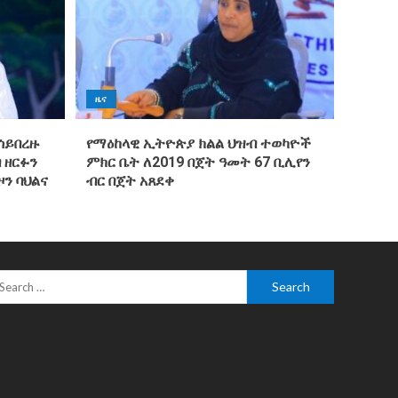
ዜና
ሳይበረዙ
የማዕከላዊ ኢትዮጵያ ክልል ህዝብ ተወካዮች
 ዘርፉን
ምክር ቤት ለ2019 በጀት ዓመት 67 ቢሊየን
ዞን ባህልና
ብር በጀት አጸደቀ