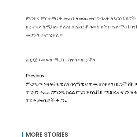
ምርትና ምርታማነት መጠን ለመጨመር ግብአት ለአርሶ አደሮች 
ፀረ ተባይ ኬሚካሎች ለአርሶ አደሮች ከመስጠት በተጨማሪ ከባን
መሆኑን ተናግረዋል ።
አዘጋጅ ፡ መሠለ ማርካ – ከዋካ ጣቢያችን
Previous
ምርጫው ነጻ ፍትሀዊ እና ሰላማዊ ሆኖ መጠናቀቁን በቤንች ሸኮ ዞ
በሚዛን ተፈሪ የምርጫ ክልል የሚገኙ የሲቪክ ማህበራትና የፖለ
ፓርቲ ታዛቢዎች ተናገሩ
MORE STORIES