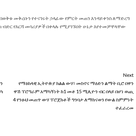
በወቅቱ መቅረቡን የተናገሩት ኃላፊው የምርት መጠን እንዳይቀንስ ለማድረግ
ክ ብድር የእርሻ መሳሪያዎች በቀላሉ የሚያገኙበት ሁኔታ እየተመቻቸላቸው
Next
ን
የማዕከላዊ ኢትዮጵያ ክልል ውሃ፣ መስኖና ማዕድን ልማት ቢሮ በዋን
ቲካ
ዋሽ ፕሮግራም አማካኝነት ከ1 መቶ 15 ሚሊዮን ብር በላይ በሆነ ወጪ
4 የንፁህ መጠጥ ውሃ ፕሮጀክቶች ግንባታ ለማከናወን የውል ስምምነት
ተፈራረመ