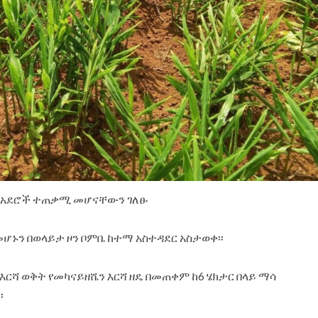
ሶ አደሮች ተጠቃሚ መሆናቸውን ገለፁ
ኑን በወላይታ ዞን ቦምቤ ከተማ አስተዳደር አስታወቀ፡፡
 እርሻ ወቅት የመካናይዘሼን እርሻ ዘዴ በመጠቀም ከ6 ሄክታር በላይ ማሳ
፡