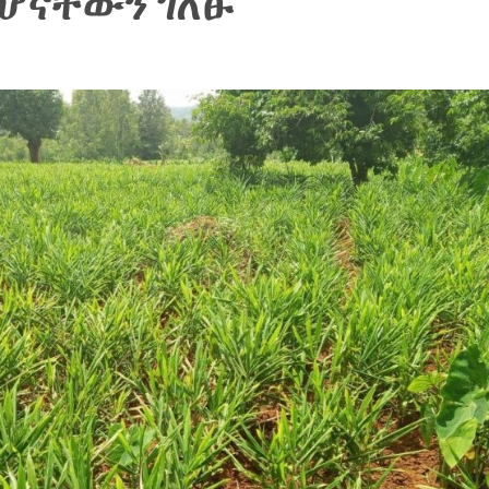
ሆናቸውን ገለፁ