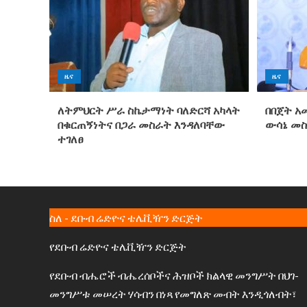
ዜና
ዜና
ለትምህርት ሥራ ስኬታማነት ባለድርሻ አካላት
በበጀት አ
በቁርጠኝነትና በጋራ መስራት እንዳለባቸው
ውሳኔ መ
ተገለፀ
ስለ - ደቡብ ሬድዮና ቴሌቪዥን ድርጅት
የደቡብ ሬድዮና ቴሌቪዥን ድርጅት
የደቡብ ብሔሮች ብሔረሰቦችና ሕዝቦች ክልላዊ መንግሥት በህገ-
መንግሥቱ መሠረት ሃሳብን በነጻ የመግለጽ መብት እንዲጎለብት፣