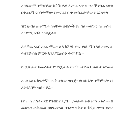
አክለውም በማሳቸው ከ20 በላይ ለሥራ አጥ ወጣቶች የስራ ዕድ
በተጨማሪ በከተማው የመኖሪያ ቤት መስራታቸውን ገልጸዋል፡፡
ዝንጅብል ጠቀሜታ ካላቸው ሰብሎች የተሻለ መሆኑን የጠቀሱት አ
እንደሚጠበቅ አንስቷል፡፡
ሌላኛዉ አርሶ አደር ማጋዜ ደለ ከ2 ሄክታር በላይ ማሳ ላይ ዘመ
የዝንጅብል ምርት እንደሚጠበቅ ተናግሯል ።
ከዚህ በፊት ባመረቱት የዝንጅብል ምርት የተሻለ ህይውት እየመ
አርሶ አደሩ ከፍተኛ ጥራት ያለው ዝንጅብል በስፋት በማምረት የ
እንዳለበት ጠይቀዋል፡፡
በከተማ አስተዳደር የግብርና ጽ/ቤት ኃላፊው አቶ አማሬ አለሙ
መሆኑን ጠቅመው በዘንድሮው በበልግ ወቅት ከ 1ሺህ ሃምሳ በላይ 