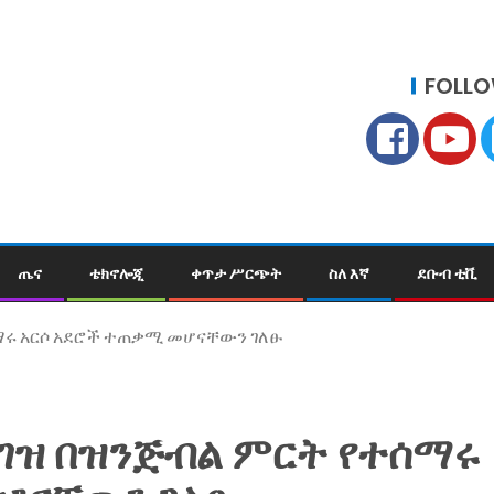
FOLLO
ጤና
ቴክኖሎጂ
ቀጥታ ሥርጭት
ስለ እኛ
ደቡብ ቲቪ
ማሩ አርሶ አደሮች ተጠቃሚ መሆናቸውን ገለፁ
ገዝ በዝንጅብል ምርት የተሰማሩ