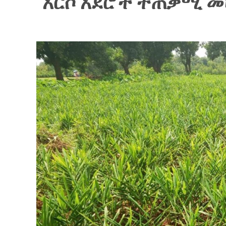
አርሶ አደሮች ተጠቃሚ መ