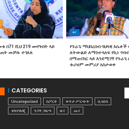
ዜና
መቱ በ71 ሺህ 219 መዛግብት ላይ
የጉራጌ ማህበረሰብ ባህላዊ እሴቶች 
ስጠት መቻሉ ተገለጸ
ለትውልድ ለማስተላለፍ የኪነ ጥበብ
በማጠናከር ላይ እንደሚገኝ የጉራጌ 
ቱሪዝም መምሪያ አስታወቀ
CATEGORIES
Uncategorized
ስፖርት
ቀጥታ ሥርጭት
ቢዝነስ
ቴክኖሎጂ
ንጋት ጋዜጣ
ዜና
ጤና