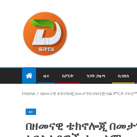
ዜና
ስፖርት
ንጋት ጋዜጣ
ቢዝነስ
Home
በዘመናዊ ቴክኖሎጂ በመታገዝ በዝንጅብል ምርት የተሰ
ዜና
በዘመናዊ ቴክኖሎጂ በመታ