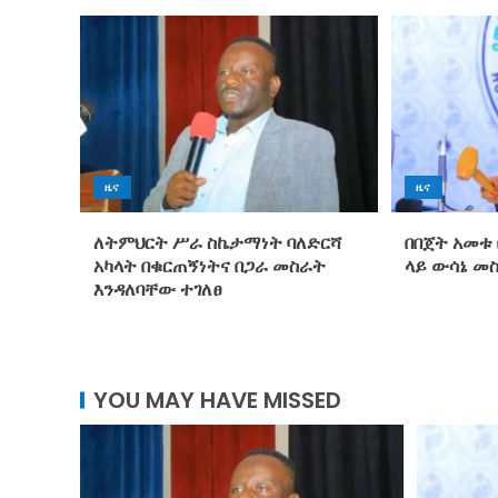
ዜና
ዜና
ለትምህርት ሥራ ስኬታማነት ባለድርሻ
በበጀት አመቱ 
አካላት በቁርጠኝነትና በጋራ መስራት
ላይ ውሳኔ መ
እንዳለባቸው ተገለፀ
YOU MAY HAVE MISSED