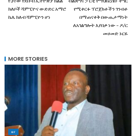
የ3ኛው የደቡብ ኢትዮጵያ ክልል
ብልጽግና ፓርቲ የማህበረሰቡ ችግር
ክለቦች ሻምፒዮና ውድድር አማሮ
የሚቀርፉ ፕሮጀክቶችን ገንብቶ
ኬሌ ክለብ ሻምፒዮን ሆነ
በማጠናቀቅ በውጤታማነት
ለአገልግሎት እያበቃ ነው – ዶ/ር
መሀመድ ኑርዬ
MORE STORIES
ዜና