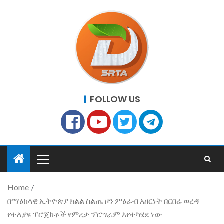
FOLLOW US
Home
በማዕከላዊ ኢትዮጵያ ክልል ስልጤ ዞን ምዕራብ አዘርነት በርበሬ ወረዳ
የተለያዩ ፕሮጀክቶች የምረቃ ፕሮግራም እየተካሄደ ነው