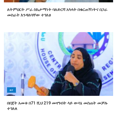
ለትምህርት ሥራ ስኬታማነት ባለድርሻ አካላት በቁርጠኝነትና በጋራ
መስራት እንዳለባቸው ተገለፀ
ዜና
በበጀት አመቱ በ71 ሺህ 219 መዛግብት ላይ ውሳኔ መስጠት መቻሉ
ተገለጸ