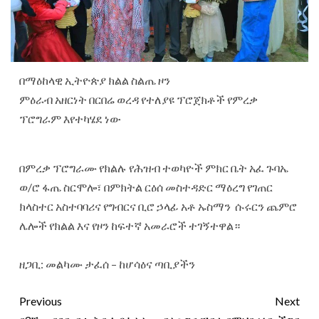
በማዕከላዊ ኢትዮጵያ ክልል ስልጤ ዞን
ምዕራብ አዘርነት በርበሬ ወረዳ የተለያዩ ፕሮጀክቶች የምረቃ
ፕሮግራም እየተካሄደ ነው
በምረቃ ፕሮግራሙ የክልሉ የሕዝብ ተወካዮች ምክር ቤት አፈ ጉባኤ
ወ/ሮ ፋጤ ስርሞሎ፣ በምክትል ርዕሰ መስተዳድር ማዕረግ የገጠር
ክላስተር አስተባባሪና የግብርና ቢሮ ኃላፊ አቶ ኡስማን ሱሩርን ጨምሮ
ሌሎች የክልል እና የዞን ከፍተኛ አመራሮች ተገኝተዋል።
ዘጋቢ: መልካሙ ታፈሰ – ከሆሳዕና ጣቢያችን
Previous
Next