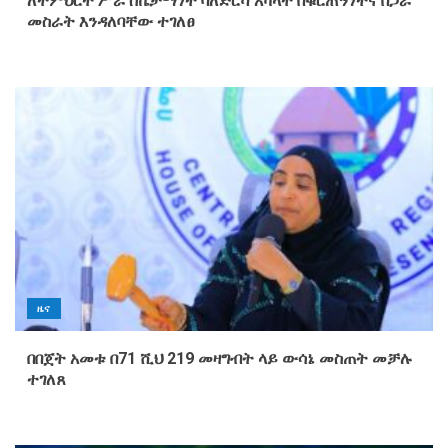
ለትምህርት ሥራ ስኬታማነት ባለድርሻ አካላት በቁርጠኝነትና በጋራ
መስራት እንዳለባቸው ተገለፀ
ዜና
በበጀት አመቱ በ71 ሺህ 219 መዛግብት ላይ ውሳኔ መስጠት መቻሉ
ተገለጸ