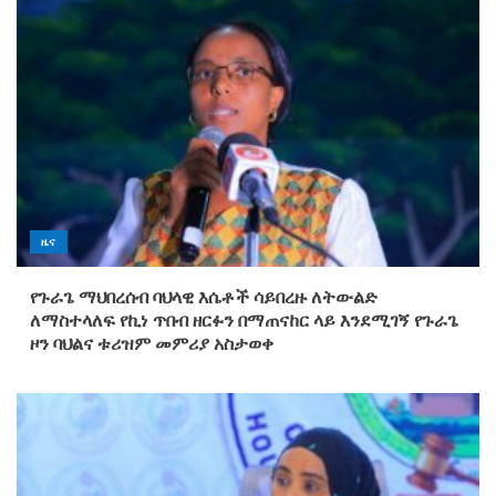
ዜና
የጉራጌ ማህበረሰብ ባህላዊ እሴቶች ሳይበረዙ ለትውልድ
ለማስተላለፍ የኪነ ጥበብ ዘርፉን በማጠናከር ላይ እንደሚገኝ የጉራጌ
ዞን ባህልና ቱሪዝም መምሪያ አስታወቀ