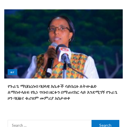
ዜና
የጉራጌ ማህበረሰብ ባህላዊ እሴቶች ሳይበረዙ ለትውልድ
ለማስተላለፍ የኪነ ጥበብ ዘርፉን በማጠናከር ላይ እንደሚገኝ የጉራጌ
ዞን ባህልና ቱሪዝም መምሪያ አስታወቀ