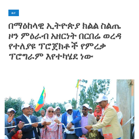
ዜና
በማዕከላዊ ኢትዮጵያ ክልል ስልጤ
ዞን ምዕራብ አዘርነት በርበሬ ወረዳ
የተለያዩ ፕሮጀክቶች የምረቃ
ፕሮግራም እየተካሄደ ነው