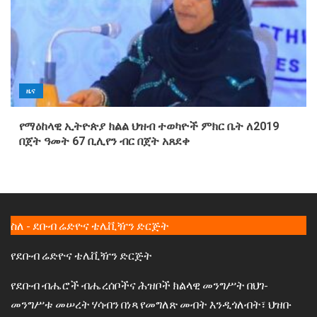
ዜና
የማዕከላዊ ኢትዮጵያ ክልል ህዝብ ተወካዮች ምክር ቤት ለ2019
በጀት ዓመት 67 ቢሊየን ብር በጀት አጸደቀ
ስለ - ደቡብ ሬድዮና ቴሌቪዥን ድርጅት
የደቡብ ሬድዮና ቴሌቪዥን ድርጅት
የደቡብ ብሔሮች ብሔረሰቦችና ሕዝቦች ክልላዊ መንግሥት በህገ-
መንግሥቱ መሠረት ሃሳብን በነጻ የመግለጽ መብት እንዲጎለብት፣ ህዝቡ