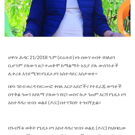
ሀዋሳ፡ ሕዳር 21/2018 ዓ.ም (ደሬቴድ) ዞኑ በውሃ ሀብት የበለፀገ
ቢሆንም ያለውን ፀጋ ተጠቅሞ ከማልማት አኳያ ያሉ ውስንነቶች
ሊቀረፉ እንደሚገባ የጌዴኦ ዞን አስተዳደር አስታወቀ።
‎በዞኑ ገደብ ወረዳ የሀርሙፎ ቀበሌ አርሶ አደሮችና የተደራጁ ወጣቶች
በጥቅል ጎመን እየለማ ያለውን የበጋ መስኖ ኩታ ገጠም እርሻ የጌዴኦ ዞን
አስተዳዳሪ ዝናቡ ወልደ (ዶ/ር) በተገኙበት ተጎብኝቷል፡፡
‎በጉብኝቱ ወቅት የጌዴኦ ዞን አስተዳዳሪ ዝናቡ ወልዴ (ዶ/ር) የአከባቢው