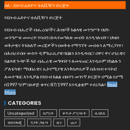
ስለ - ደቡብ ሬድዮና ቴሌቪዥን ድርጅት
የደቡብ ሬድዮና ቴሌቪዥን ድርጅት
የደቡብ ብሔሮች ብሔረሰቦችና ሕዝቦች ክልላዊ መንግሥት በህገ-
መንግሥቱ መሠረት ሃሳብን በነጻ የመግለጽ መብት እንዲጎለብት፣ ህዝቡ
ወቅታዊና ትክክለኛ መረጃዎችን በወቅቱ የማግኘት መብቱን ለማረጋገጥ፣
በሕብረተሰቡ ውስጥ ዲሞክራሲያዊ ባህልን እንዲዳብር፣ በዋና ዋና ሀገራዊና
ክልላዊ ጉዳዮች ላይ ብሔራዊ መግባባትን ለመፍጠር እንዲሁም የክልሉን
ፖለቲካዊ፣ ማህበራዊና ኢኮኖሚያዊ እንቅስቃሴዎች በሕዝብ ተሳትፎ
ለመተግበር እንዲቻል የደቡብ ክልል ብዙሃን መገናኛ ድርጅት በሚል ስያሜ
በ1997 ዓ/ም በአዋጅ ቁጥር 87/1997 እንዲቋቋም ተደርጓል፡፡
Read
More
CATEGORIES
Uncategorized
ስፖርት
ቀጥታ ሥርጭት
ቢዝነስ
ቴክኖሎጂ
ንጋት ጋዜጣ
ዜና
ጤና