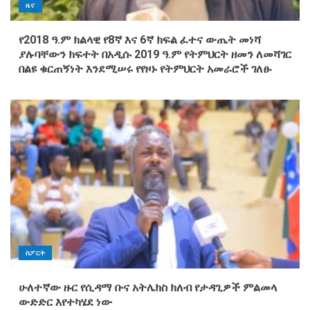
ዜና
የ2018 ዓ.ም ክልላዊ የ8ኛ እና 6ኛ ክፍል ፈተና ውጤት መነሻ
ያሉባቸውን ክፍተት በአዲሱ 2019 ዓ.ም የትምህርት ዘመን ለመሻገር
በልዩ ቁርጠኝነት እንደሚሠሩ የየዞኑ የትምህርት አመራሮች ገለፁ
ስፖርት
ሁለተኛው ዙር የሲዳማ ቡና አትሌክስ ክለብ የታዳጊዎች ምልመላ
ውድድር እየተካሄደ ነው