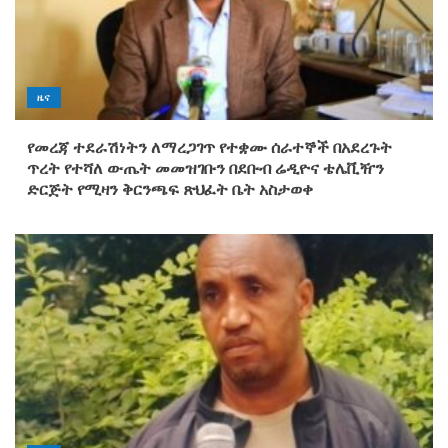
ዜና
የመረጃ ተደራሽነትን ለማረጋገጥ የተቋሙ ሰራተኞች በአደረጉት
ጥረት የተሻለ ውጤት መመዝገቡን በደቡብ ሬዲዮና ቴሌቪዥን
ድርጅት የሚዛን ቅርንጫፍ ጽህፈት ቤት አስታወቀ