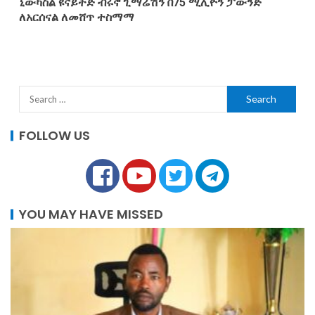
ኒውካስል ዩናይትድ ብሩኖ ጊማሬሽን በ75 ሚሊዮን ፓውንድ
ለአርሰናል ለመሸጥ ተስማማ
FOLLOW US
YOU MAY HAVE MISSED