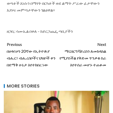
ወጣቶች እነሱን በማየት በርካቶች ወደ ልማት ሥራው ፊታቸውን
እያዞሩ መምጣታቸውን ገልፀዋል፡፡
‎ዘጋቢ: ሳሙኤል በቀለ – ከይርጋጨፌ ጣቢያችን
Previous
Next
በሀላባ ዞን 20ኛው የኢትዮጵያ
ማርበርግ ቫይረስን ለመከላከል
ብሔር፣ ብሔረሰቦችና ህዝቦች ቀን
የሚያስችል የቅድመ ጥንቃቄ ስራ
በደማቅ ሁኔታ እየተከበረ ነው
እየተሰራ መሆኑ ተጠቆመ
MORE STORIES