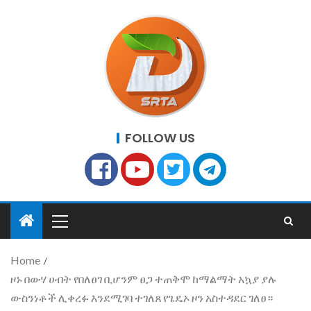
FOLLOW US
Home
ዞኑ በውሃ ሀብት የበለፀገ ቢሆንም ፀጋ ተጠቅሞ ከማልማት አኳያ ያሉ
ውስንነቶች ሊቀረፉ እንደሚገባ ተገለጸ የጌዴኦ ዞን አስተዳደር ገለፀ።