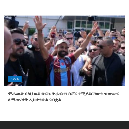
ስፖርት
ሞሐመድ ሳላህ ወደ ቱርኩ ትራብዞን ስፖር የሚያደርገውን ዝውውር
ለማጠናቀቅ ኢስታንቡል ገብቷል