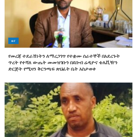
ዜና
የመረጃ ተደራሽነትን ለማረጋገጥ የተቋሙ ሰራተኞች በአደረጉት
ጥረት የተሻለ ውጤት መመዝገቡን በደቡብ ሬዲዮና ቴሌቪዥን
ድርጅት የሚዛን ቅርንጫፍ ጽህፈት ቤት አስታወቀ