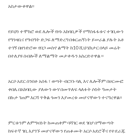
አስታውቀዋል፡፡
‎የይህን ተሞክሮ ወደ ሌሎች የዞኑ አከባቢዎች የማስፋፋቱና ተገቢውን
የግንዛቤና የግብዓት ድጋፍ ለማድረግ በቁርጠኝነት ይሠራል ያሉት አቶ
ተገኝ በዘንድሮው የበጋ መስኖ ልማት ከ10 ሺህ ሄክታር በላይ መሬት
በተለያዩ ሰብሎች ለማልማት መታቀዱን አስረድተዋል ፡፡
‎አርሶ አደር ሰንበቶ አሰፋ ፣ ወጣት ብርሃኑ ባሊ እና ሌሎችም በሀርሙፎ
ቀበሌ በአከባቢው ያለውን ውሃ በመጥለፍ ላለፉት ሶስት ዓመታት
በኩታ ገጠም እርሻ ጥቅል ጎመን እያመረቱ መሆናቸውን ተናግረዋል፡፡
‎ምርቱንም ለምግብነት ከመጠቀም ባሻገር ወደ ገበያ በማውጣት
ከፍተኛ ገቢ እያገኙ መሆናቸውን የጠቆሙት አርሶ አደሮችና የተደራጁ