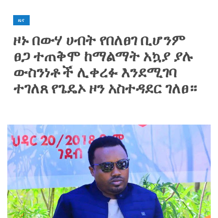
ዜና
ዞኑ በውሃ ሀብት የበለፀገ ቢሆንም
ፀጋ ተጠቅሞ ከማልማት አኳያ ያሉ
ውስንነቶች ሊቀረፉ እንደሚገባ
ተገለጸ የጌዴኦ ዞን አስተዳደር ገለፀ።