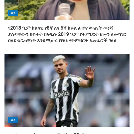
ዜና
የ2018 ዓ.ም ክልላዊ የ8ኛ እና 6ኛ ክፍል ፈተና ውጤት መነሻ
ያሉባቸውን ክፍተት በአዲሱ 2019 ዓ.ም የትምህርት ዘመን ለመሻገር
በልዩ ቁርጠኝነት እንደሚሠሩ የየዞኑ የትምህርት አመራሮች ገለፁ
ዜና