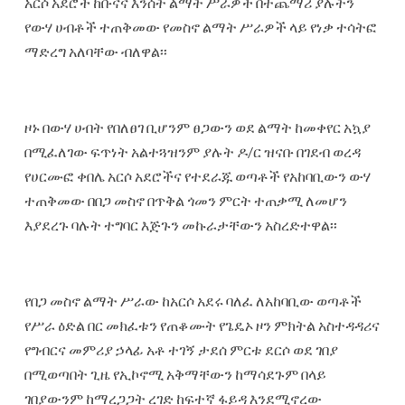
አርሶ አደሮች ከቡናና እንሰት ልማት ሥራዎች በተጨማሪ ያሉትን
የውሃ ሀብቶች ተጠቅመው የመስኖ ልማት ሥራዎች ላይ የነቃ ተሳትፎ
ማድረግ አለባቸው ብለዋል፡፡
‎ዞኑ በውሃ ሀብት የበለፀገ ቢሆንም ፀጋውን ወደ ልማት ከመቀየር አኳያ
በሚፈለገው ፍጥነት አልተጓዝንም ያሉት ዶ/ር ዝናቡ በገደብ ወረዳ
የሀርሙፎ ቀበሌ አርሶ አደሮችና የተደራጁ ወጣቶች የአከባቢውን ውሃ
ተጠቅመው በበጋ መስኖ በጥቅል ጎመን ምርት ተጠቃሚ ለመሆን
እያደረጉ ባሉት ተግባር እጅጉን መኩራታቸውን አስረድተዋል፡፡
‎የበጋ መስኖ ልማት ሥራው ከአርሶ አደሩ ባለፈ ለአከባቢው ወጣቶች
የሥራ ዕድል በር መክፈቱን የጠቆሙት የጌዴኦ ዞን ምክትል አስተዳዳሪና
የግብርና መምሪያ ኃላፊ አቶ ተገኝ ታደሰ ምርቱ ደርሶ ወደ ገበያ
በሚወጣበት ጊዜ የኢኮኖሚ አቅማቸውን ከማሳደጉም በላይ
ገበያውንም ከማረጋጋት ረገድ ከፍተኛ ፋይዳ እንደሚኖረው