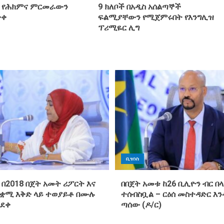
 የሕክምና ምርመራውን
9 ክለቦች በአዲስ አሰልጣኞች
ቀቀ
ፍልሚያቸውን የሚጀምሩበት የእንግሊዝ
ፕሪሚዬር ሊግ
ቢዝነስ
 በ2018 በጀት አመት ሪፖርት እና
በበጀት አመቱ ከ26 ቢሊዮን ብር በላ
ጠቋሚ እቅድ ላይ ተወያይቶ በሙሉ
ተሰብስቧል – ርዕሰ መስተዳድር እ
ጸደቀ
ጣሰው (ዶ/ር)