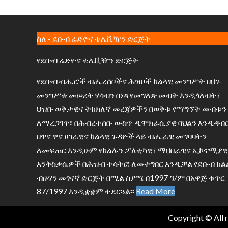
ስለ - ደቡብ ሬድዮና ቴሌቪዥን ድርጅት
የደቡብ ሬድዮና ቴሌቪዥን ድርጅት
የደቡብ ብሔሮች ብሔረሰቦችና ሕዝቦች ክልላዊ መንግሥት በህገ-
መንግሥቱ መሠረት ሃሳብን በነጻ የመግለጽ መብት እንዲጎለብት፣
ህዝቡ ወቅታዊና ትክክለኛ መረጃዎችን በወቅቱ የማግኘት መብቱን
ለማረጋገጥ፣ በሕብረተሰቡ ውስጥ ዲሞክራሲያዊ ባህልን እንዲዳብ
በዋና ዋና ሀገራዊና ክልላዊ ጉዳዮች ላይ ብሔራዊ መግባባትን
ለመፍጠር እንዲሁም የክልሉን ፖለቲካዊ፣ ማህበራዊና ኢኮኖሚያዊ
እንቅስቃሴዎች በሕዝብ ተሳትፎ ለመተግበር እንዲቻል የደቡብ ክል
ብዙሃን መገናኛ ድርጅት በሚል ስያሜ በ1997 ዓ/ም በአዋጅ ቁጥር
87/1997 እንዲቋቋም ተደርጓል፡፡
Read More
Copyright © All 