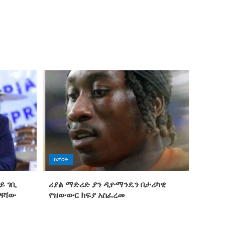
ስፖርት
ይ ገቢ
ሪያል ማድሪድ ያን ዲዮማንዴን በታሪካዊ
ንዳሻው
የዝውውር ክፍያ አስፈረመ