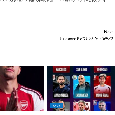
ች እና ጥሪ የተደረገላቸው እንግዶች መገኘታቸዉን የኢትዮጵያ አትሌቲክስ
Next
ክብረወሰኖች የሚከተሉት ተዓምረኛ
ስፖርት