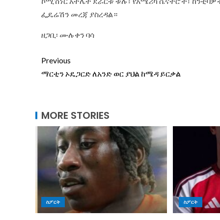
ኮሚሽነር አትሌት ደራርቱ ቱሉ፣ የአሜሪካ ሴናተሮች፣ ከንቲባዎ
ፌዴሬሽን መረጃ ያስረዳል።
ዘጋቢ፡ ሙሉቀን ባሳ
Previous
ማርቲን ኦዴጋርድ ለአንድ ወር ያህል ከሜዳ ይርቃል
MORE STORIES
ስፖርት
ስፖርት