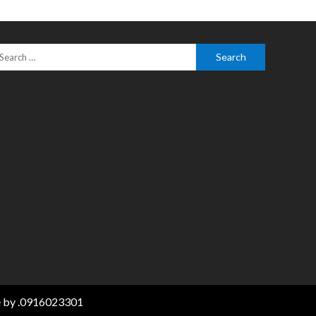
e
by .0916023301