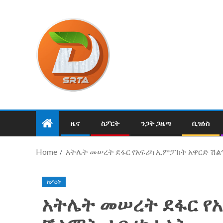
ዜና
ስፖርት
ንጋት ጋዜጣ
ቢዝነስ
Home
አትሌት መሠረት ደፋር የአፍሪካ ኢምፓክት አዋርድ ሽ
ስፖርት
አትሌት መሠረት ደፋር የ