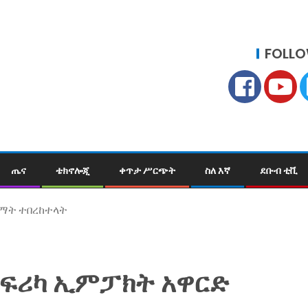
FOLLO
ጤና
ቴክኖሎጂ
ቀጥታ ሥርጭት
ስለ እኛ
ደቡብ ቲቪ
ልማት ተበረከተላት
አፍሪካ ኢምፓክት አዋርድ