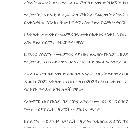
አትሌት መሠረት ደፋር የአፍሪካ ኢምፓክት አዋርድ ሽልማት ተ
የኢትዮጵያ አትሌቲክስ ፌዴሬሽን ምክትል ፕሬዚዳንት አትሌት መ
በአትሌቲክሱ ላበረከተችው ከፍተኛ አስተዋጽኦ ሽልማት ተበርክ
ከአትሌት መሠረት በተጨማሪ በየአመቱ ስኬትንና የላቀ ስራ የሰሩ
አስተዋፅኦ ሽልማት ተበርክቶላቸዋል።
በዘንድሮ የሽልማት መርሀግብሩ ላይ በአትሌቲክሱ የኦሊምፒክ እ
የኢትዮጵያን ሰንደቅ አላማ በአለም አደባባይ ከፍ ብሎ እንዲውለ
አፍሪካ ኢምፓክት አዋርድ እስካሁን ለአራት ጊዜያት የተካሄደ ሲሆ
ዲባባ፣ በ2022 አትሌት ቀነኒሳ በቀለ፣ በ2023 የዲባባ ቤተሰብና
የሆኑ የኢትዮጵያ ጀግና ልጆች ናቸው።
የኦሎምፒክ እና የአለም ሻምፒዮኗ አትሌት መሠረት ደፋር በዓለ
የመጀመሪያዋ ኢትዮጵያዊት መሆኗ ይታወቃል፡፡
በሽልማት መርሀግብሩ ላይ የኢትዮጵያ አትሌቲክስ ፌዴሬሽን ፕሬ