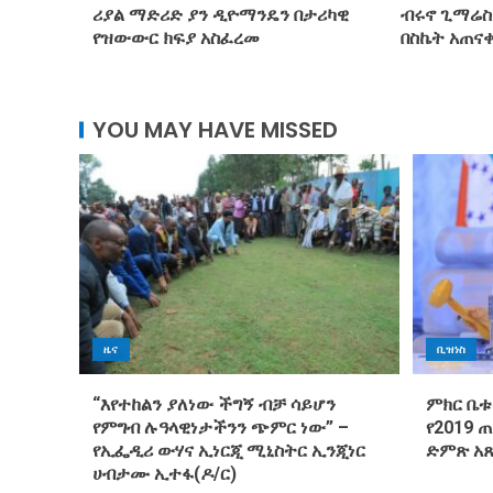
ሪያል ማድሪድ ያን ዲዮማንዴን በታሪካዊ
ብሩኖ ጊማሬስ
የዝውውር ክፍያ አስፈረመ
በስኬት አጠና
YOU MAY HAVE MISSED
ዜና
ቢዝነስ
“እየተከልን ያለነው ችግኝ ብቻ ሳይሆን
ምክር ቤቱ
የምግብ ሉዓላዊነታችንን ጭምር ነው” –
የ2019 
የኢፌዲሪ ውሃና ኢነርጂ ሚኒስትር ኢንጂነር
ድምጽ አ
ሀብታሙ ኢተፋ(ዶ/ር)