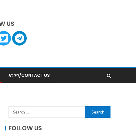
W US
አግኙን/CONTACT US
FOLLOW US