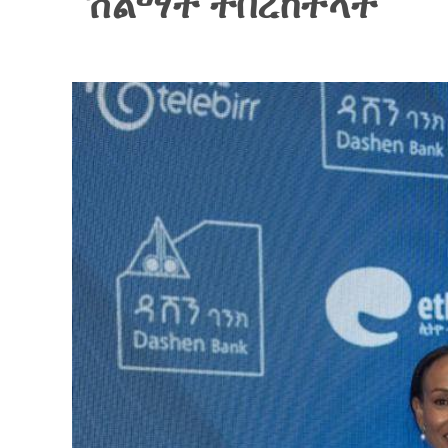
ሽልማት ተበረከተላት