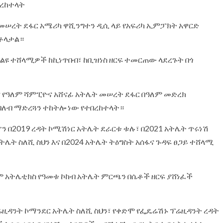
በረከተላት
ሠረት ደፋር አሜሪካ ዋሺንግተን ዲሲ ላይ የአፍሪካ ኢምፓክት አዋርድ
ቶላታል።
 ልዩ ተሸላሚዎች ከኪነጥበብ፣ ከቢዝነስ ዘርፍ ተመርጠው ላደረጉት በጎ
ና የዓለም ሻምፒዮና አሸናፊ አትሌት መሠረት ደፋር በዓለም መድረክ
በለብ ማድረጓን ተከትሎ ነው የተበረከተላት።
ን በ2019 ረዳት ኮሚሽነር አትሌት ደራርቱ ቱሉ፣ በ2021 አትሌት ጥሩነሽ
 አትሌት ስለሺ ስህን እና በ2024 አትሌት ትዕግስት አሰፋና ጉዳፍ ፀጋይ ተሸላሚ
ም አትሌቲክስ የዓመቱ ኮከብ አትሌት ምርጫን በሴቶች ዘርፍ ያሸነፈች
ዚዳንት ኮማንደር አትሌት ስለሺ ስህን፣ የቀድሞ የፌዴሬሽኑ ፕሬዚዳንት ረዳት