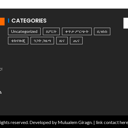
CATEGORIES
Uncategorized
ስፖርት
ቀጥታ ሥርጭት
ቢዝነስ
ቴክኖሎጂ
ንጋት ጋዜጣ
ዜና
ጤና
ር፣
ል
rights reserved. Developed by Mulualem Giragn.
| link
contact her