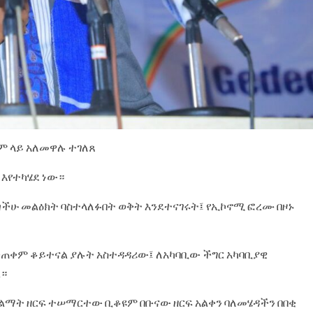
ም ላይ አለመዋሉ ተገለጸ
 እየተካሄደ ነው።
 መጣችሁ መልዕክት ባስተላለፉበት ወቅት እንደተናገሩት፤ የኢኮኖሚ ፎረሙ በዞኑ
ንጠቀም ቆይተናል ያሉት አስተዳዳሪው፤ ለአካባቢው ችግር አካባቢያዊ
ል።
 ልማት ዘርፍ ተሠማርተው ቢቆዩም በቡናው ዘርፍ አልቀን ባለመሄዳችን በበቂ