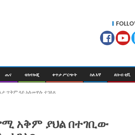
FOLLO
ጤና
ቴክኖሎጂ
ቀጥታ ሥርጭት
ስለ እኛ
ደቡብ ቲቪ
ኔታ ጥቅም ላይ አለመዋሉ ተገለጸ
ኖሚ አቅም ያህል በተገቢው