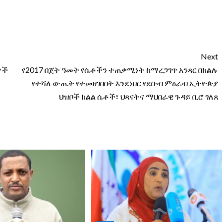
Next
ዎች
የ2017 በጀት ዓመት የሴቶችን ተጠቃሚነት ከማረጋገጥ አንጻር በክልሉ
የተሻለ ውጤት የተመዘገበበት እንደነበር የደቡብ ምዕራብ ኢትዮጵያ
ህዝቦች ክልል ሴቶች፣ ህጻናትና ማህበራዊ ጉዳይ ቢሮ ገለጸ