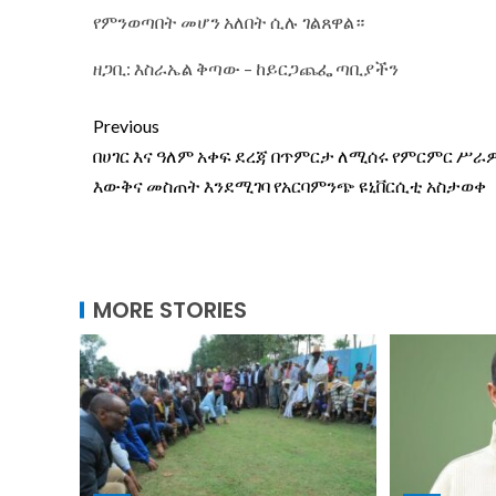
የምንወጣበት መሆን አለበት ሲሉ ገልጸዋል።
ዘጋቢ: እስራኤል ቅጣው – ከይርጋጨፌ ጣቢያችን
Previous
በሀገር እና ዓለም አቀፍ ደረጃ በጥምርታ ለሚሰሩ የምርምር ሥራ
እውቅና መስጠት እንደሚገባ የአርባምንጭ ዩኒቨርሲቲ አስታወቀ
MORE STORIES