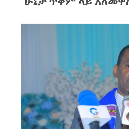
ሁኔታ ጥቅም ላይ አለመዋ