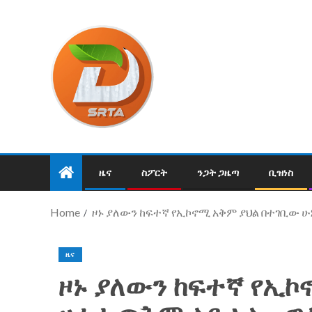
ዜና
ስፖርት
ንጋት ጋዜጣ
ቢዝነስ
Home
ዞኑ ያለውን ከፍተኛ የኢኮኖሚ አቅም ያህል በተገቢው ሁ
ዜና
ዞኑ ያለውን ከፍተኛ የኢኮ