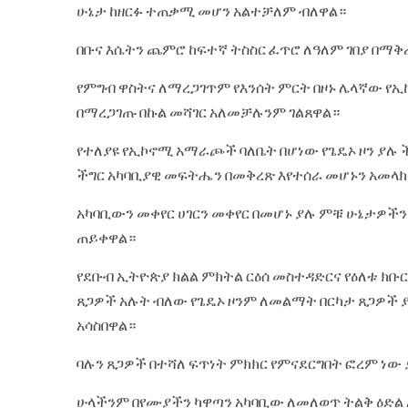
ሁኔታ ከዘርፉ ተጠቃሚ መሆን አልተቻለም ብለዋል።
በቡና እሴትን ጨምሮ ከፍተኛ ትስስር ፈጥሮ ለዓለም ገበያ በማቅ
የምግብ ዋስትና ለማረጋገጥም የእንሰት ምርት በዞኑ ሌላኛው የኢ
በማረጋገጡ በኩል መሻገር አለመቻሉንም ገልጸዋል።
የተለያዩ የኢኮኖሚ አማራጮች ባለቤት በሆነው የጌዴኦ ዞን ያሉ 
ችግር አካባቢያዊ መፍትሔን በመቅረጽ እየተሰራ መሆኑን አመላ
አካባቢውን መቀየር ሀገርን መቀየር በመሆኑ ያሉ ምቹ ሁኔታዎች
ጠይቀዋል።
የደቡብ ኢትዮጵያ ክልል ምክትል ርዕሰ መስተዳድርና የዕለቱ ክቡር 
ጸጋዎች አሉት ብለው የጌዴኦ ዞንም ለመልማት በርካታ ጸጋዎች 
አሳስበዋል።
ባሉን ጸጋዎች በተሻለ ፍጥነት ምክክር የምናደርግበት ፎረም ነው 
ሁላችንም በየሙያችን ካዋጣን አካባቢው ለመለወጥ ትልቅ ዕድል አ