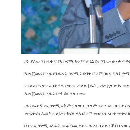
ዞኑ ያለውን ከፍተኛ የኢኮኖሚ አቅም ያህል በተገቢው ሁኔታ ጥቅ
ለመጀመሪያ ጊዜ የጌዴኦ ኢኮኖሚ እድገት ፎረም በዞኑ ዲላ ከተማ
የጌዴኦ ዞን ዋና አስተዳዳሪ ዝናቡ ወልዴ (ዶ/ር) የእንኳን ደህና
ለመጀመሪያ ጊዜ እየተካሄደ ያለ ነው፡፡
ዞኑ ከፍተኛ የኢኮኖሚ አቅም ያለው ቢሆንም በተገብው ሁኔታ ሳ
መፍትሄን ለመቅረጽ እየተካሄደ ያለ ፎረም መሆኑን አስታውቀዋ
በቡና ኢኮኖሚ ባለፉት መቶ ዓመታት የዞኑ አርሶ አደሮች በቡናው