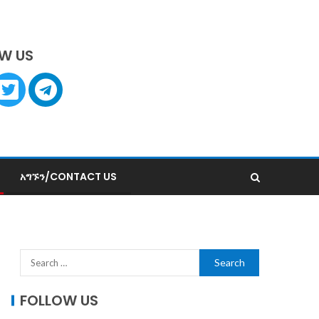
W US
አግኙን/CONTACT US
FOLLOW US