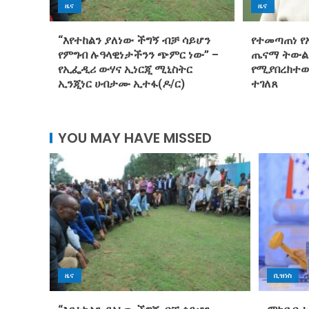
ዜና
ዜና
“እየተከልን ያለነው ችግኝ ብቻ ሳይሆን
የተመጣጠነ የ
የምግብ ሉዓላዊነታችንን ጭምር ነው” –
ጤናማ ትውል
የኢፌዲሪ ውሃና ኢነርጂ ሚኒስትር
የሚያበረክተው
ኢንጂነር ሀብታሙ ኢተፋ(ዶ/ር)
ተገለጸ
YOU MAY HAVE MISSED
ዜና
ቢዝነስ