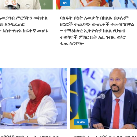
ዜና
አመጋገብ ሥርዓትን መከተል
ባለፋት ሶስት አመታት በክልሉ በሁሉም
ድ እንዲፈጠር
ዘርፎች ተጨባጭ ውጤቶች ተመዝግበዋል
 አስተዋጽኦ ከፍተኛ መሆኑ
– የማዕከላዊ ኢትዮጵያ ክልል የህዝብ
ተወካዮች ምክር ቤት አፈ ጉበኤ ወ/ሮ
ፋጤ ስርሞሎ
ቢዝነስ