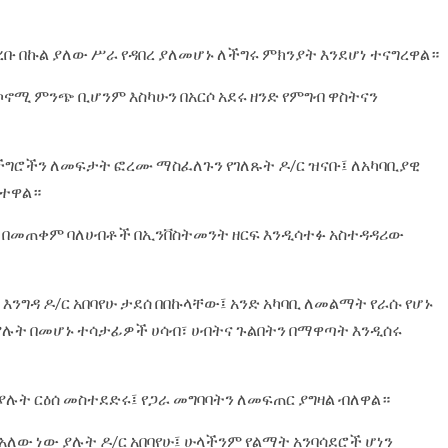
ረቡ በኩል ያለው ሥራ የዳበረ ያለመሆኑ ለችግሩ ምክንያት እንደሆነ ተናግረዋል።
ኮኖሚ ምንጭ ቢሆንም እስካሁን በአርሶ አደሩ ዘንድ የምግብ ዋስትናን
ችግሮችን ለመፍታት ፎረሙ ማስፈለጉን የገለጹት ዶ/ር ዝናቡ፤ ለአካባቢያዊ
ክተዋል።
ን በመጠቀም ባለሀብቶች በኢንቨስትመንት ዘርፍ እንዲሳተፉ አስተዳዳሪው
እንግዳ ዶ/ር አበባየሁ ታደሰ በበኩላቸው፤ አንድ አካባቢ ለመልማት የራሱ የሆኑ
ያሉት በመሆኑ ተሳታፊዎች ሀሳብ፣ ሀብትና ጉልበትን በማዋጣት እንዲሰሩ
ያሉት ርዕሰ መስተደድሩ፤ የጋራ መግባባትን ለመፍጠር ያግዛል ብለዋል።
ለው ነው ያሉት ዶ/ር አበባየሁ፤ ሁላችንም የልማት አንባሳደሮች ሆነን