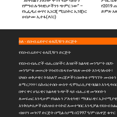
“እየተከልን ያለነው ችግኝ ብቻ ሳይሆን
ምክር ቤቱ
የምግብ ሉዓላዊነታችንን ጭምር ነው” –
የ2019 
የኢፌዲሪ ውሃና ኢነርጂ ሚኒስትር ኢንጂነር
ድምጽ አ
ሀብታሙ ኢተፋ(ዶ/ር)
ስለ - ደቡብ ሬድዮና ቴሌቪዥን ድርጅት
የደቡብ ሬድዮና ቴሌቪዥን ድርጅት
የደቡብ ብሔሮች ብሔረሰቦችና ሕዝቦች ክልላዊ መንግሥት በህገ-
መንግሥቱ መሠረት ሃሳብን በነጻ የመግለጽ መብት እንዲጎለብት፣
ህዝቡ ወቅታዊና ትክክለኛ መረጃዎችን በወቅቱ የማግኘት መብቱን
ለማረጋገጥ፣ በሕብረተሰቡ ውስጥ ዲሞክራሲያዊ ባህልን እንዲዳብ
በዋና ዋና ሀገራዊና ክልላዊ ጉዳዮች ላይ ብሔራዊ መግባባትን
ለመፍጠር እንዲሁም የክልሉን ፖለቲካዊ፣ ማህበራዊና ኢኮኖሚያዊ
እንቅስቃሴዎች በሕዝብ ተሳትፎ ለመተግበር እንዲቻል የደቡብ ክል
ብዙሃን መገናኛ ድርጅት በሚል ስያሜ በ1997 ዓ/ም በአዋጅ ቁጥር