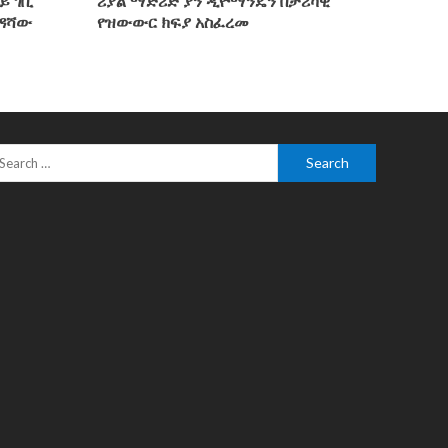
ይ ገቢ
ሪያል ማድሪድ ያን ዲዮማንዴን በታሪካዊ
ንዳሻው
የዝውውር ክፍያ አስፈረመ