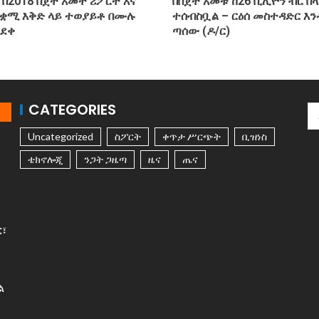
 በ2018 በጀት አመት ሪፖርት እና
በበጀት አመቱ ከ26 ቢሊዮን ብር በላ
ጠቋሚ እቅድ ላይ ተወያይቶ በሙሉ
ተሰብስቧል – ርዕሰ መስተዳድር እ
ጸደቀ
ጣሰው (ዶ/ር)
CATEGORIES
Uncategorized
ስፖርት
ቀጥታ ሥርጭት
ቢዝነስ
ቴክኖሎጂ
ንጋት ጋዜጣ
ዜና
ጤና
ር፣
ል