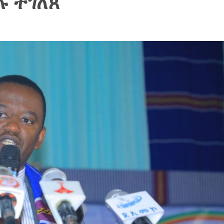
ሉ ተገለጸ