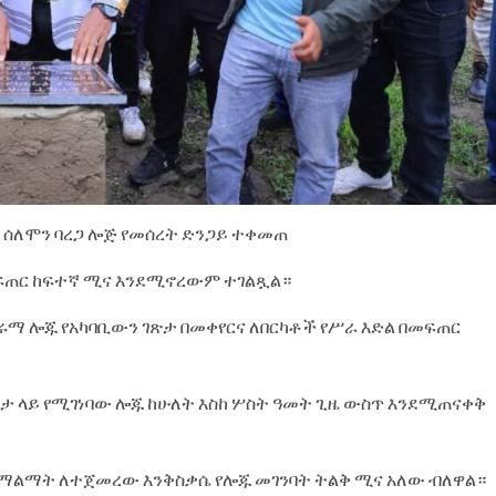
 ሰለሞን ባረጋ ሎጅ የመሰረት ድንጋይ ተቀመጠ
መፍጠር ከፍተኛ ሚና እንደሚኖረውም ተገልጿል።
 ጋሩማ ሎጁ የአካባቢውን ገጽታ በመቀየርና ለበርካቶች የሥራ እድል በመፍጠር
 ቦታ ላይ የሚገነባው ሎጁ ከሁለት እስከ ሦስት ዓመት ጊዜ ውስጥ እንደሚጠናቀቅ
ለማልማት ለተጀመረው እንቅስቃሴ የሎጁ መገንባት ትልቅ ሚና አለው ብለዋል።