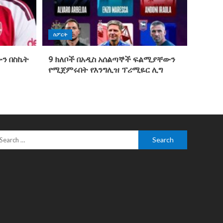
ስፖርት
ን በስኬት
9 ክለቦች በአዲስ አሰልጣኞች ፍልሚያቸውን
የሚጀምሩበት የእንግሊዝ ፕሪሚዬር ሊግ