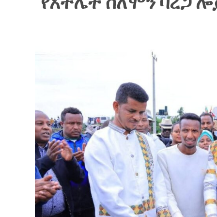
የአትሌት ሰለሞን ባረጋ 