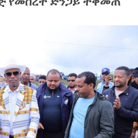
ሎጅ የመሰረት ድንጋይ ተቀመጠ