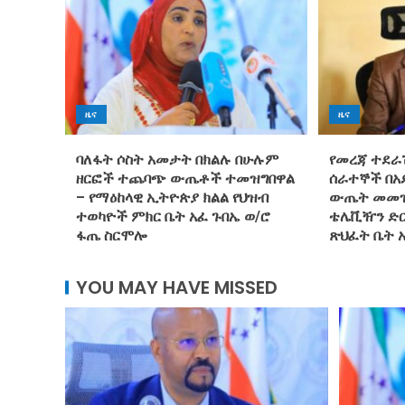
ዜና
ዜና
ባለፋት ሶስት አመታት በክልሉ በሁሉም
የመረጃ ተደራ
ዘርፎች ተጨባጭ ውጤቶች ተመዝግበዋል
ሰራተኞች በአ
– የማዕከላዊ ኢትዮጵያ ክልል የህዝብ
ውጤት መመዝ
ተወካዮች ምክር ቤት አፈ ጉበኤ ወ/ሮ
ቴሌቪዥን ድር
ፋጤ ስርሞሎ
ጽህፈት ቤት 
YOU MAY HAVE MISSED