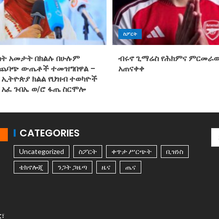
ስፖርት
ስት አመታት በክልሉ በሁሉም
ብሩኖ ጊማሬስ የሕክምና ምርመራው
ተጨባጭ ውጤቶች ተመዝግበዋል –
አጠናቀቀ
 ኢትዮጵያ ክልል የህዝብ ተወካዮች
 አፈ ጉበኤ ወ/ሮ ፋጤ ስርሞሎ
CATEGORIES
Uncategorized
ስፖርት
ቀጥታ ሥርጭት
ቢዝነስ
ቴክኖሎጂ
ንጋት ጋዜጣ
ዜና
ጤና
ር፣