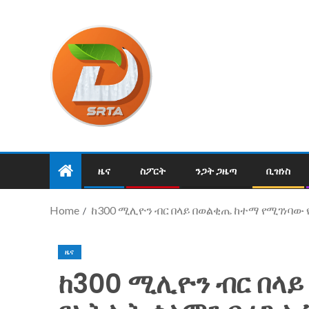
ዜና
ስፖርት
ንጋት ጋዜጣ
ቢዝነስ
Home
ከ300 ሚሊዮን ብር በላይ በወልቂጤ ከተማ የሚገነባው
ዜና
ከ300 ሚሊዮን ብር በላ