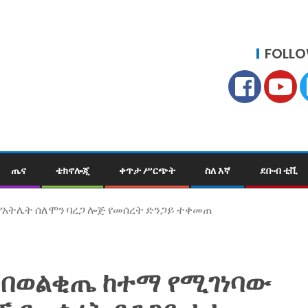
FOLLO
ጤና
ቴክኖሎጂ
ቀጥታ ሥርጭት
ስለ እኛ
ደቡብ ቲቪ
 የአትሌት ሰለሞን ባረጋ ሎጅ የመሰረት ድንጋይ ተቀመጠ
ይ በወልቂጤ ከተማ የሚገነባው