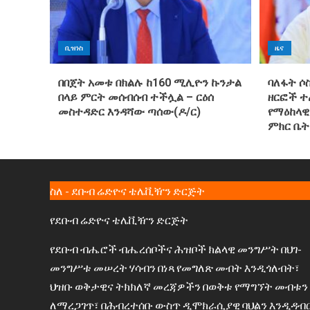
ቢዝነስ
ዜና
በበጀት አመቱ በክልሉ ከ160 ሚሊዮን ኩንታል
ባለፋት ሶ
በላይ ምርት መሰብሰብ ተችሏል – ርዕሰ
ዘርፎች 
መስተዳድር እንዳሻው ጣሰው(ዶ/ር)
የማዕከላዊ
ምክር ቤት
ስለ - ደቡብ ሬድዮና ቴሌቪዥን ድርጅት
የደቡብ ሬድዮና ቴሌቪዥን ድርጅት
የደቡብ ብሔሮች ብሔረሰቦችና ሕዝቦች ክልላዊ መንግሥት በህገ-
መንግሥቱ መሠረት ሃሳብን በነጻ የመግለጽ መብት እንዲጎለብት፣
ህዝቡ ወቅታዊና ትክክለኛ መረጃዎችን በወቅቱ የማግኘት መብቱን
ለማረጋገጥ፣ በሕብረተሰቡ ውስጥ ዲሞክራሲያዊ ባህልን እንዲዳብ