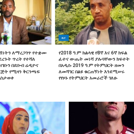
ዜና
ሽነትን ለማረጋገጥ የተቋሙ
የ2018 ዓ.ም ክልላዊ የ8ኛ እና 6ኛ ክፍል
ደረጉት ጥረት የተሻለ
ፈተና ውጤት መነሻ ያሉባቸውን ክፍተት
ገቡን በደቡብ ሬዲዮና
በአዲሱ 2019 ዓ.ም የትምህርት ዘመን
ጅት የሚዛን ቅርንጫፍ
ለመሻገር በልዩ ቁርጠኝነት እንደሚሠሩ
አስታወቀ
የየዞኑ የትምህርት አመራሮች ገለፁ