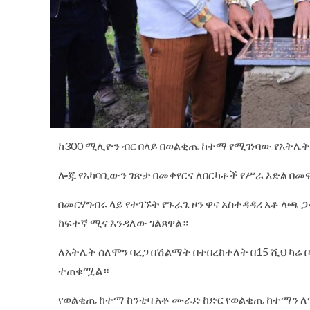
ከ300 ሚሊዮን ብር በላይ በወልቂጤ ከተማ የሚገነባው የአትሌት
ሎጁ የአካባቢውን ገጽታ በመቀየርና ለበርካቶች የሥራ እድል በ
በመርሃግብሩ ላይ የተገኙት የጉራጌ ዞን ዋና አስተዳዳሪ አቶ ላጫ
ከፍተኛ ሚና እንዳለው ገልጸዋል።
ለአትሌት ሰለሞን ባረጋ በሽልማት በተበረከተለት በ15 ሺህ ካሬ
ተጠቁሟል።
የወልቂጤ ከተማ ከንቲባ አቶ ሙራድ ከድር የወልቂጤ ከተማን 