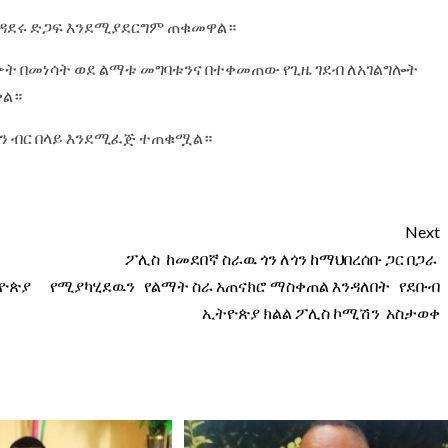
ዳደሩ ድጋፍ እንደሚያደርግም ጠቁመዋል።
ት በመነሳት ወደ ልማቱ መግባቱንና በተቀመጠው የጊዜ ገደብ ለአገልግሎት
ቋል።
ዮን ብር በላይ እንደሚፈጅ ተጠቁሟል።
Next
ፖሊስ ከመደበኛ ስራዉ ጎን ለጎን ከማህበረሰቡ ጋር በጋራ
ትዮጵያ
የሚያካሂደዉን የልማት ስራ አጠናክሮ ማስቀጠል እንዳለበት የደቡብ
ኢትዮጵያ ክልል ፖሊስ ኮሚሽን አስታወቀ