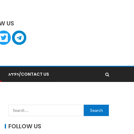
W US
አግኙን/CONTACT US
FOLLOW US