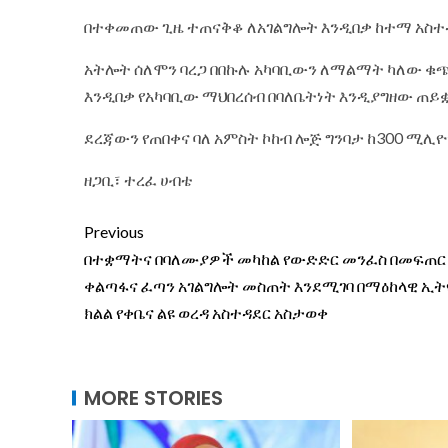
በተቀመጠው ጊዜ ተጠናቅቆ ለአገልግሎት እንዲበቃ ከተማ አስተ
አትሎት ሰለሞን ባረጋ በበኩሉ አካባቢውን ለማልማት ካለው ቁጭ
እንዲበቃ የአካባቢው ማህበረሰብ በባለቤትነት እንዲያግዘው ጠይ
ደረጃውን የጠበቀና ባለ አምስት ኮከብ ሎጅ ግንባታ ከ300 ሚሊ
ዘጋቢ፣ ተረፈ ሀብቴ
Previous
በተቋማትና በባለሙያዎች መካከል የውድድር መንፈስ በመፍጠር
ቀልጣፋና ፈጣን አገልግሎት መስጠት እንደሚገባ በማዕከላዊ ኢ
ክልል የቀቤና ልዩ ወረዳ አስተዳደር አስታወቀ
MORE STORIES