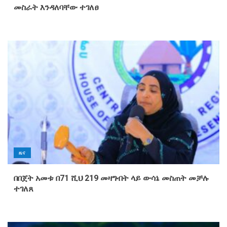
መስራት እንዳለባቸው ተገለፀ
ዜና
በበጀት አመቱ በ71 ሺህ 219 መዛግብት ላይ ውሳኔ መስጠት መቻሉ
ተገለጸ