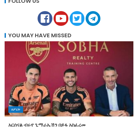
FOLLOW US
YOU MAY HAVE MISSED
ስፖርት
አርሰናል ብሩኖ ጊማራኤሽን በይፋ አስፈረመ