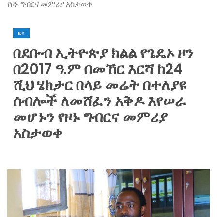
የዞኑ ግብርና መምሪያ አስታወቀ
ዜና
በደቡብ ኢትዮጵያ ክልል የጌዴኦ ዞን
በ2017 ዓ.ም በመኸር እርሻ ከ24
ሺህ ሄክታር በላይ መሬት በተለያዩ
ሰብሎች ለመሸፈን አቅዶ እየሠራ
መሆኑን የዞኑ ግብርና መምሪያ
አስታወቀ