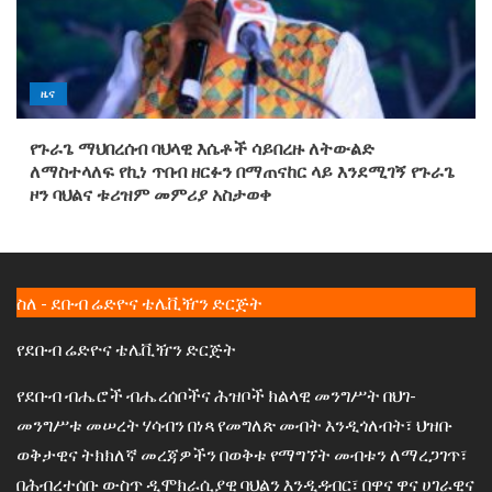
ዜና
የጉራጌ ማህበረሰብ ባህላዊ እሴቶች ሳይበረዙ ለትውልድ
ለማስተላለፍ የኪነ ጥበብ ዘርፉን በማጠናከር ላይ እንደሚገኝ የጉራጌ
ዞን ባህልና ቱሪዝም መምሪያ አስታወቀ
ስለ - ደቡብ ሬድዮና ቴሌቪዥን ድርጅት
የደቡብ ሬድዮና ቴሌቪዥን ድርጅት
የደቡብ ብሔሮች ብሔረሰቦችና ሕዝቦች ክልላዊ መንግሥት በህገ-
መንግሥቱ መሠረት ሃሳብን በነጻ የመግለጽ መብት እንዲጎለብት፣ ህዝቡ
ወቅታዊና ትክክለኛ መረጃዎችን በወቅቱ የማግኘት መብቱን ለማረጋገጥ፣
በሕብረተሰቡ ውስጥ ዲሞክራሲያዊ ባህልን እንዲዳብር፣ በዋና ዋና ሀገራዊና