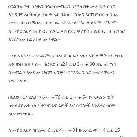
‎በበልግ ወቅት ከዕቅድ በላይ በመሸፈን ከሚጠበቀው ምርት በላይ
እንዲገኝ አስችሏል ያሉት አቶ በድሉ፤ በበልግ እርሻ የነበሩ ጠንካራ
ተግባራትን በማበረታታት ክፍተት የታየባቸውን ደግሞ በማረም
ለመኸር እርሻ በትኩረት እንዲሠራ የድጋፍና ክትትል ሁኔታ ተጠናክሮ
እንደሚቀጥል አስታውቀዋል።
የጌዴኦ ዞን ግብርና መምሪያ በእርሻ ዘርፍ የአዝርዕት ልማት አስተባባሪ
‎አቶ ዘነበ ከበደ፤ ለመኸር እርሻ ከ24 ሺህ 3 መቶ 30 ሄክታር ማሳ
ለመሸፈን አቅደው የእርሻ ዝግጅት በማድረግ ላይ መሆናቸውን
ተናግረዋል።
‎በዚህም 1 ሚሊዮን 6 መቶ 76 ሺህ 1 መቶ 54 ኩንታል ምርት
ከተለያዩ አትክልቶች፣ ፍራፍሬዎች እና ሰብሎች እንደሚጠበቅ
አስረድተዋል።
‎ለመኸር እርሻ ዝግጅት 6 ሺህ 4 መቶ 91 ኩንታል ዳፕ፣ 4 ሺህ 15