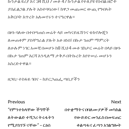
ኩንታል ዩሪያ እና 34 ሺህ 7 መቶ 47 ኩንታል የተለያዩ የሰብል ዘሮች
ያሰፈልጋል ያሉት አስተባባሪው፤ ከዋጋ መጨመር ውጪ የግብኣት
አቅርቦት እጥረት አለመኖሩን ተናግረዋል።
‎በዞኑ ባለው በተበጣጠሰ መሬት ላይ መካናይዜሽንና ቴከኖሎጂን
ለመጠቀም ያስቸግራል ያሉት አቶ ዘነበ፤ በኩታ ገጠም ማምረት
ለሁሉም ነገር አመቺ በመሆኑ ከ8 ሺህ 4 መቶ ሄክታር መሬት በላይ በዞኑ
በኩታ ገጠም እርሻ እንዲለማ ታቅዶ በትኩረት እየተሠራ መሆኑን
አስረድተዋል።
‎ዘጋቢ፡ ተስፋዬ ጎበና – ከይርጋጨፌ ጣቢያችን
Previous
Next
‎”የምንተክላቸው ችግኞች
በተቋማትና በባለሙያዎች መካከል
ለትውልድ ተሻጋሪ ትሩፋትን
የውድድር መንፈስ በመፍጠር
የሚያስገኙ ናቸው” – ርዕሰ
ቀልጣፋና ፈጣን አገልግሎት