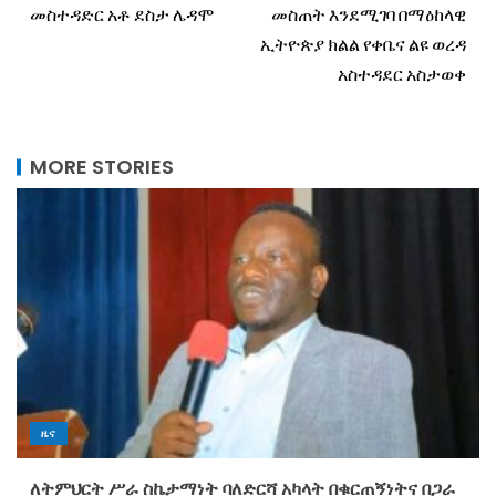
መስተዳድር አቶ ደስታ ሌዳሞ
መስጠት እንደሚገባ በማዕከላዊ
ኢትዮጵያ ክልል የቀቤና ልዩ ወረዳ
አስተዳደር አስታወቀ
MORE STORIES
ዜና
ለትምህርት ሥራ ስኬታማነት ባለድርሻ አካላት በቁርጠኝነትና በጋራ