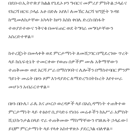
‎በደቡብ ኢትዮጵያ ክልል የጌዴኦ ዞን ግብርና መምሪያ ምክትል ኃላፊና
የእርሻ ዘርፍ ኃላፊ አቶ በድሉ አየለ፤ ለመኸር እርሻ ዝግጅት ጉዳዩ
ከሚመለከታቸው አካላት ከዞን እስከ ቀበሌ ድረስ በስፋት
ተወያይተውና ንቅናቄ በመፍጠር ወደ ትግባራ መግባታቸውን
አስረድተዋል።
‎ከተረጂነት በመላቀቅ ወደ ምርታማነት ለመሸጋገር በሚደረገው ጥረት
ላይ ከሴፍቲኔት ተመርቀው የወጡ ሰዎችም ሙሉ አቅማቸውን
ተጠቅመው ወደ እርሻ ሥራ በማስገባትና ሌሎችን በማስተባበር ምንም
ዓይነት መሬት በዞኑ ጾም እንዳያድር ለማድረግ በትኩረት እየተሠራ
መሆኑን አብራርተዋል።
‎በዞኑ በቡሌ፣ ራጴ እና ጮርሶ ወረዳዎች ላይ በአሲዳማነት ተጠቅተወ
ምርታማነት ላይ ተፅዕኖ ሲያሳድሩ የነበሩ መሬቶችን ከአሥራ አምስት
ሺህ ኩንታል በላይ ኖራ ተጠቅመው ማከማቸውን የገለጹት ኃላፊው፤
ይህም ምርታማነት ላይ የላቀ አስተዋጽኦ ያደርጋል ብለዋል።