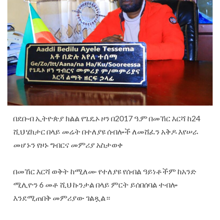
በደቡብ ኢትዮጵያ ክልል የጌዴኦ ዞን በ2017 ዓ.ም በመኸር እርሻ ከ24
ሺህ ሄክታር በላይ መሬት በተለያዩ ሰብሎች ለመሸፈን አቅዶ እየሠራ
መሆኑን የዞኑ ግብርና መምሪያ አስታወቀ
‎በመኸር እርሻ ወቅት ከሚለሙ የተለያዩ የሰብል ዓይነቶችም ከአንድ
ሚሊዮን 6 መቶ ሺህ ኩንታል በላይ ምርት ይሰበሰባል ተብሎ
እንደሚጠበቅ መምሪያው ገልጿል።