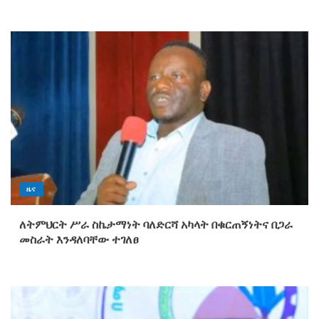
ዜና
ለትምህርት ሥራ ስኬታማነት ባለድርሻ አካላት በቁርጠኝነትና በጋራ
መስራት እንዳለባቸው ተገለፀ