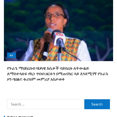
ዜና
የጉራጌ ማህበረሰብ ባህላዊ እሴቶች ሳይበረዙ ለትውልድ
ለማስተላለፍ የኪነ ጥበብ ዘርፉን በማጠናከር ላይ እንደሚገኝ የጉራጌ
ዞን ባህልና ቱሪዝም መምሪያ አስታወቀ