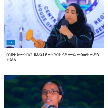
ዜና
በበጀት አመቱ በ71 ሺህ 219 መዛግብት ላይ ውሳኔ መስጠት መቻሉ
ተገለጸ