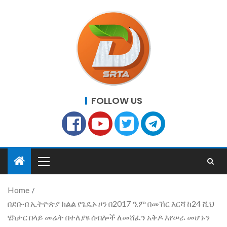
FOLLOW US
Home
በደቡብ ኢትዮጵያ ክልል የጌዴኦ ዞን በ2017 ዓ.ም በመኸር እርሻ ከ24 ሺህ
ሄክታር በላይ መሬት በተለያዩ ሰብሎች ለመሸፈን አቅዶ እየሠራ መሆኑን