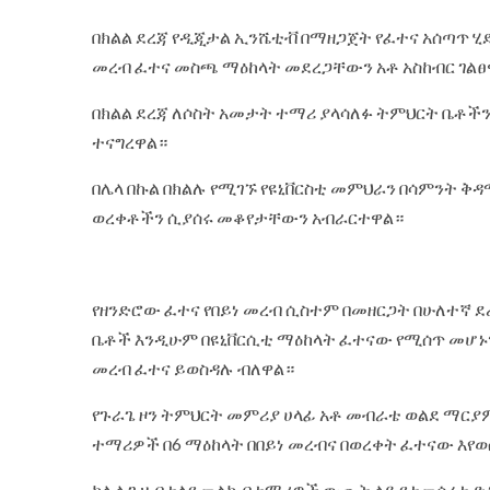
በክልል ደረጃ የዲጂታል ኢንሼቲቭ በማዘጋጀት የፈተና አሰጣጥ ሂደ
መረብ ፈተና መስጫ ማዕከላት መደረጋቸውን አቶ አስከብር ገልፀ
በክልል ደረጃ ለሶስት አመታት ተማሪ ያላሳለፉ ትምህርት ቤቶችን
ተናግረዋል።
በሌላ በኩል በክልሉ የሚገኙ የዩኒቨርስቲ መምህራን በሳምንት ቅ
ወረቀቶችን ሲያሰሩ መቆየታቸውን አብራርተዋል።
‎የዘንድሮው ፈተና የበይነ መረብ ሲስተም በመዘርጋት በሁለተኛ 
ቤቶች እንዲሁም በዩኒቨርሲቲ ማዕከላት ፈተናው የሚሰጥ መሆኑን
መረብ ፈተና ይወስዳሉ ብለዋል።
የጉራጌ ዞን ትምህርት መምሪያ ሀላፊ አቶ መብራቴ ወልደ ማርያም 
ተማሪዎች በ6 ማዕከላት በበይነ መረብና በወረቀት ፈተናው እየ
ከሌላ ጊዜ በተለየ መልኩ በተማሪዎች ውጤት ላይ የተመሰረተ ድ