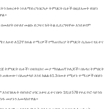
ትን ከወረቀት ነፃ ለማድረግ በርካታ ትምህርት ቤቶች በዚህ አመት የበይነ
ዋል።
 በመለየት በተለየ መልኩ ድጋፍና ክትትል ሲደረግላቸው እንደቆየም
ዳሜና እሁድ ለ12ኛ ክፍል ተማሪዎች የማጠናከሪያ ትምህርት ሲሰጡና የፈተና
ደረጃ ትምህርት ቤቶች፣ በቴክኒክና ሙያ ማሰልጠኛ ኮሌጆች፣ በአዳሪ ትምህርት
 ጠቁመው፥ በአጠቃላይ እንደ ክልል 61.3 በመቶ የሚሆኑ ተማሪዎች በበይነ
እንደገለጹት የዘንድሮ ሀገር አቀፍ ፈተና በዞኑ 1ሺህ 578 የተፈጥሮ ሳይንስ
ወሰዱ መሆኑን አመላክተዋል።
ጋፍ ሲደረግ መቆየቱን ያነሱት ኃላፊው፥ በዞኑ ፈተናውን ለመስጠት