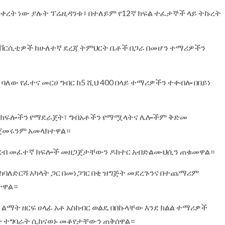
ማስቀረት ነው ያሉት ፕሬዚዳንቱ፥ በተለይም የ12ኛ ክፍል ተፈታኞች ላይ ትኩረት
ዩኒቨርሲቲዎች ከሁለተኛ ደረጃ ትምህርት ቤቶች በጋራ በመሆን ተማሪዎችን
 ባለው የፈተና መርሀ ግብር ከ5 ሺህ 400 በላይ ተማሪዎችን ተቀብሎ በበይነ
ኛ ክፍሎችን የማደራጀት፣ ግብአቶችን የማሟላትና ሌሎችም ቅድመ
ጀመሩንም አመላክተዋል።
ነ መረብ መፈተኛ ክፍሎች መዘጋጀታቸውን ዶክተር አብድልሙህሲን ጠቁመዋል።
ባለድርሻ አካላት ጋር በመነጋገር በቂ ዝግጅት መደረጉንና በተጨማሪም
ተዋል።
ልማት ዘርፍ ሀላፊ አቶ አስከብር ወልዴ በበኩላቸው እንደ ክልል ተማሪዎች
ታ ተግባራት ሲከናወኑ መቆየታቸውን ጠቅሰዋል።