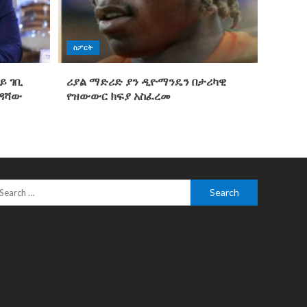
ስፖርት
ይ ገቢ
ሪያል ማድሪድ ያን ዲዮማንዴን በታሪካዊ
ንዳሻው
የዝውውር ክፍያ አስፈረመ