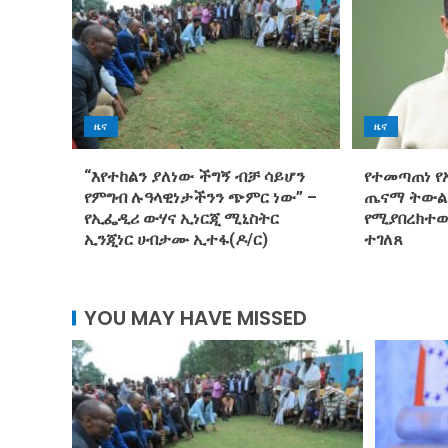
ዜና
ዜና
“እየተከልን ያለነው ችግኝ ብቻ ሳይሆን
የተመጣጠነ የ
የምግብ ሉዓላዊነታችንን ጭምር ነው” –
ጤናማ ትውል
የኢፌዲሪ ውሃና ኢነርጂ ሚኒስትር
የሚያበረክተው
ኢንጂነር ሀብታሙ ኢተፋ(ዶ/ር)
ተገለጸ
YOU MAY HAVE MISSED