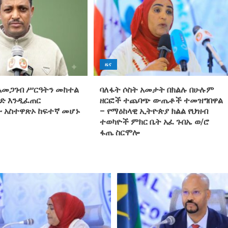
ዜና
አመጋገብ ሥርዓትን መከተል
ባለፋት ሶስት አመታት በክልሉ በሁሉም
ድ እንዲፈጠር
ዘርፎች ተጨባጭ ውጤቶች ተመዝግበዋል
 አስተዋጽኦ ከፍተኛ መሆኑ
– የማዕከላዊ ኢትዮጵያ ክልል የህዝብ
ተወካዮች ምክር ቤት አፈ ጉበኤ ወ/ሮ
ፋጤ ስርሞሎ