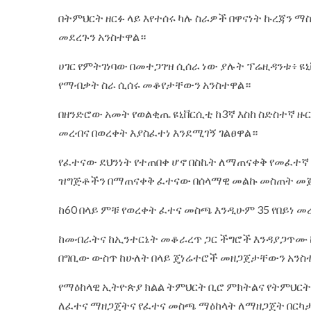
‎በትምህርት ዘርፉ ላይ እየተሰሩ ካሉ ስራዎች በዋናነት ኩረጃን 
መደረጉን አንስተዋል።
‎ሀገር የምትገነባው በመተጋገዝ ሲሰራ ነው ያሉት ፕሬዚዳንቱ፥ 
የማብቃት ስራ ሲሰሩ መቆየታቸውን አንስተዋል።
‎በዘንድሮው አመት የወልቂጤ ዩኒቨርሲቲ ከ3ኛ እስከ ስድስተኛ ዙር
መረብና በወረቀት እያስፈተነ እንደሚገኝ ገልፀዋል።
የፈተናው ደህንነት የተጠበቀ ሆኖ በስኬት ለማጠናቀቅ የመፈተ
ዝግጅቶችን በማጠናቀቅ ፈተናው በሰላማዊ መልኩ መስጠት መ
ከ60 በላይ ምቹ የወረቀት ፈተና መስጫ እንዲሁም 35 የበይ
ከመብራትና ከኢንተርኔት መቆራረጥ ጋር ችግሮች እንዳያጋጥሙ ከ
በግቢው ውስጥ ከሁለት በላይ ጄነሬተሮች መዘጋጀታቸውን አንስ
የማዕከላዊ ኢትዮጵያ ክልል ትምህርት ቢሮ ምክትልና የትምህርት 
ለፈተና ማዘጋጀትና የፈተና መስጫ ማዕከላት ለማዘጋጀት በርካ