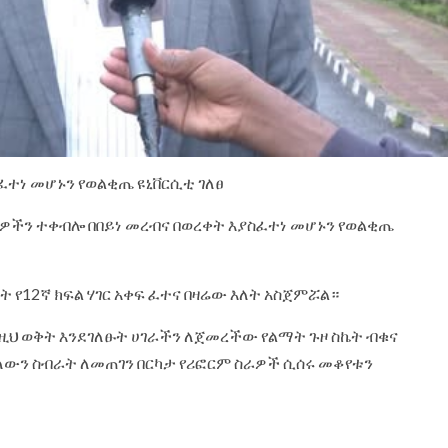
ፈተነ መሆኑን የወልቂጤ ዩኒቨርሲቲ ገለፀ
ማሪዎችን ተቀብሎ በበይነ መረብና በወረቀት እያስፈተነ መሆኑን ‎የወልቂጤ
ት የ12ኛ ክፍል ሃገር አቀፍ ፈተና በዛሬው እለት አስጀምሯል።
በዚህ ወቅት እንደገለፁት ሀገራችን ለጀመረችው የልማት ጉዞ ስኬት ብቁና
ለውን ስብራት ለመጠገን በርካታ የሪፎርም ስራዎች ሲሰሩ መቆየቱን