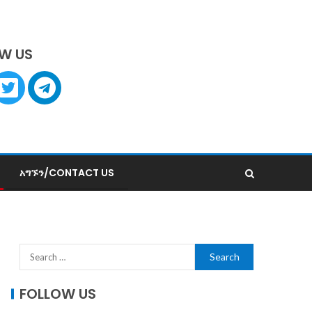
W US
አግኙን/CONTACT US
FOLLOW US