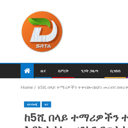
ዜና
ስፖርት
ንጋት ጋዜጣ
ቢዝነስ
Home
ከ5ሺ በላይ ተማሪዎችን ተቀብሎ በበይነ መረብና በወረቀ
ቴክኖሎጂ
ዜና
ከ5ሺ በላይ ተማሪዎችን 