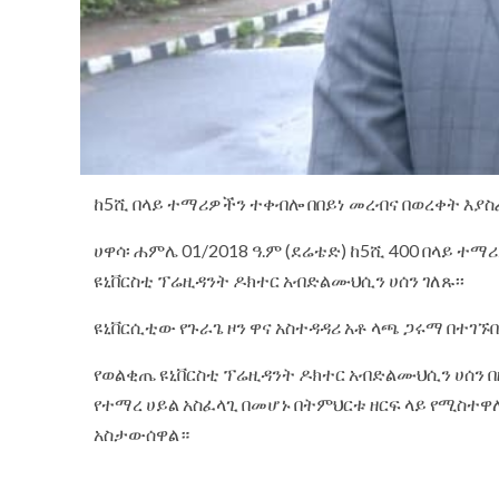
ከ5ሺ በላይ ተማሪዎችን ተቀብሎ በበይነ መረብና በወረቀት እያስ
ሀዋሳ፡ ሐምሌ 01/2018 ዓ.ም (ደሬቴድ) ከ5ሺ 400 በላይ ተ
ዩኒቨርስቲ ፕሬዚዳንት ዶክተር አብድልሙህሲን ሀሰን ገለጹ፡፡
ዩኒቨርሲቲው የጉራጌ ዞን ዋና አስተዳዳሪ አቶ ላጫ ጋሩማ በተገኙበ
‎የወልቂጤ ዩኒቨርስቲ ፕሬዚዳንት ዶክተር አብድልሙህሲን ሀሰን 
የተማረ ሀይል አስፈላጊ በመሆኑ በትምህርቱ ዘርፍ ላይ የሚስተዋ
አስታውሰዋል።