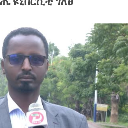
ጤ ዩኒቨርሲቲ ገለፀ