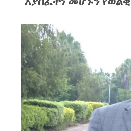
እያስፈተነ መሆኑን የወልቂ