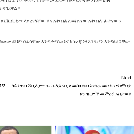
ተናግረዋል።
ዩኒቨርሲቲው ላደረገላቸው ቀና አቀባበል አመስግነው አቀባበሉ ፈተናውን
መው ይህም በራሳቸው እንዲተማመኑና ከኩረጃ ነፃ እንዲሆኑ እንዳደረጋቸው
Next
1ኛ
ከ4 ነጥብ 3 ቢሊዮን ብር በላይ ገቢ ለመሰብሰብ እየሰራ መሆኑን የከምባታ
ዞን ገቢዎች መምሪያ አስታወቀ