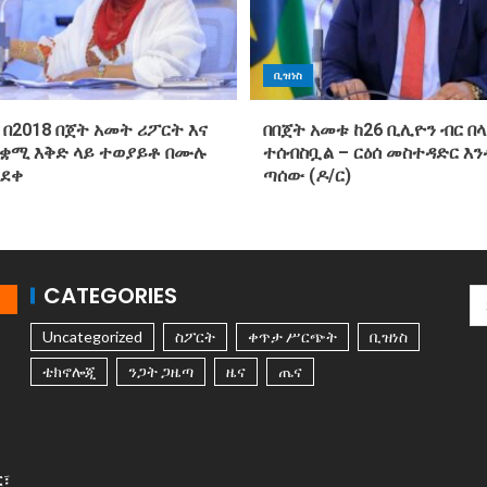
ቢዝነስ
 በ2018 በጀት አመት ሪፖርት እና
በበጀት አመቱ ከ26 ቢሊዮን ብር በላ
ጠቋሚ እቅድ ላይ ተወያይቶ በሙሉ
ተሰብስቧል – ርዕሰ መስተዳድር እ
ጸደቀ
ጣሰው (ዶ/ር)
CATEGORIES
Uncategorized
ስፖርት
ቀጥታ ሥርጭት
ቢዝነስ
ቴክኖሎጂ
ንጋት ጋዜጣ
ዜና
ጤና
ር፣