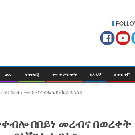
FOLLO
ጤና
ቴክኖሎጂ
ቀጥታ ሥርጭት
ስለ እኛ
ደቡብ ቲቪ
ት እያስፈተነ መሆኑን የወልቂጤ ዩኒቨርሲቲ ገለፀ
ተቀብሎ በበይነ መረብና በወረቀት