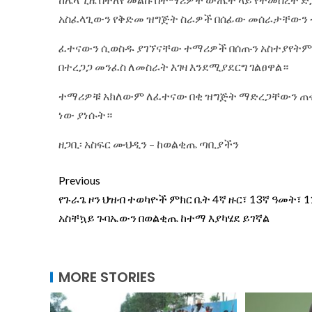
አስፈላጊውን የቅድመ ዝግጅት ስራዎች በሰፊው መሰራታቸውን 
ፈተናውን ሲወስዱ ያገኘናቸው ተማሪዎች በሰጡን አስተያየትም 
በተረጋጋ መንፈስ ለመስራት እገዛ እንደሚያደርግ ገልፀዋል።
ተማሪዎቹ አክለውም ለፈተናው በቂ ዝግጅት ማድረጋቸውን ጠቁ
ነው ያነሱት።
ዘጋቢ፡ አስፍር ሙህዲን – ከወልቂጤ ጣቢያችን
Previous
የጉራጌ ዞን ህዝብ ተወካዮች ምክር ቤት 4ኛ ዙር፣ 13ኛ ዓመት፣ 1
አስቸኳይ ጉባኤውን በወልቂጤ ከተማ እያካሄደ ይገኛል
MORE STORIES