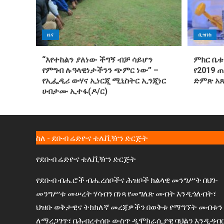
ዜና
ቢዝነስ
“እየተከልን ያለነው ችግኝ ብቻ ሳይሆን
ምክር ቤቱ
የምግብ ሉዓላዊነታችንን ጭምር ነው” –
የ2019 
የኢፌዲሪ ውሃና ኢነርጂ ሚኒስትር ኢንጂነር
ድምጽ አ
ሀብታሙ ኢተፋ(ዶ/ር)
ስለ - ደቡብ ሬድዮና ቴሌቪዥን ድርጅት
የደቡብ ሬድዮና ቴሌቪዥን ድርጅት
የደቡብ ብሔሮች ብሔረሰቦችና ሕዝቦች ክልላዊ መንግሥት በህገ-
መንግሥቱ መሠረት ሃሳብን በነጻ የመግለጽ መብት እንዲጎለብት፣
ህዝቡ ወቅታዊና ትክክለኛ መረጃዎችን በወቅቱ የማግኘት መብቱን
ለማረጋገጥ፣ በሕብረተሰቡ ውስጥ ዲሞክራሲያዊ ባህልን እንዲዳብ