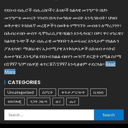
የደቡብ ብሔሮች ብሔረሰቦችና ሕዝቦች ክልላዊ መንግሥት በህገ-
መንግሥቱ መሠረት ሃሳብን በነጻ የመግለጽ መብት እንዲጎለብት፣ ህዝቡ
ወቅታዊና ትክክለኛ መረጃዎችን በወቅቱ የማግኘት መብቱን ለማረጋገጥ፣
በሕብረተሰቡ ውስጥ ዲሞክራሲያዊ ባህልን እንዲዳብር፣ በዋና ዋና ሀገራዊና
ክልላዊ ጉዳዮች ላይ ብሔራዊ መግባባትን ለመፍጠር እንዲሁም የክልሉን
ፖለቲካዊ፣ ማህበራዊና ኢኮኖሚያዊ እንቅስቃሴዎች በሕዝብ ተሳትፎ
ለመተግበር እንዲቻል የደቡብ ክልል ብዙሃን መገናኛ ድርጅት በሚል ስያሜ
በ1997 ዓ/ም በአዋጅ ቁጥር 87/1997 እንዲቋቋም ተደርጓል፡፡
Read
More
CATEGORIES
Uncategorized
ስፖርት
ቀጥታ ሥርጭት
ቢዝነስ
ቴክኖሎጂ
ንጋት ጋዜጣ
ዜና
ጤና