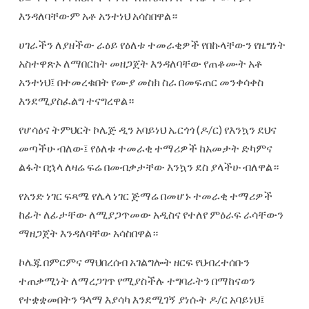
እንዳለባቸውም አቶ አንተነህ አሳስበዋል።
ሀገራችን ለያዘችው ራዕይ የዕለቱ ተመራቂዎች የበኩላቸውን የዜግነት
አስተዋጽኦ ለማበርከት መዘጋጀት እንዳለባቸው የጠቆሙት አቶ
አንተነህ፤ በተመረቁበት የሙያ መስክ ስራ በመፍጠር መንቀሳቀስ
እንደሚያስፈልግ ተናግረዋል።
የሆሳዕና ትምህርት ኮሌጅ ዲን አባይነህ ኤርጎጎ (ዶ/ር) የእንኳን ደህና
መጣችሁ ብለው፤ የዕለቱ ተመራቂ ተማሪዎች ከአመታት ድካምና
ልፋት በኋላ ለዛሬ ፍሬ በመብቃታቸው እንኳን ደስ ያላችሁ ብለዋል።
የአንድ ነገር ፍጻሜ የሌላ ነገር ጅማሬ በመሆኑ ተመራቂ ተማሪዎች
ከፊት ለፊታቸው ለሚያጋጥመው አዲስና የተለየ ምዕራፍ ራሳቸውን
ማዘጋጀት እንዳለባቸው አሳስበዋል።
ኮሌጁ በምርምና ማህበረሰብ አገልግሎት ዘርፍ የህብረተሰቡን
ተጠቃሚነት ለማረጋገጥ የሚያስችሉ ተግባራትን በማከናወን
የተቋቋመበትን ዓላማ እያሳካ እንደሚገኝ ያነሱት ዶ/ር አባይነህ፤