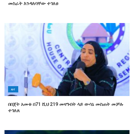
መስራት እንዳለባቸው ተገለፀ
ዜና
በበጀት አመቱ በ71 ሺህ 219 መዛግብት ላይ ውሳኔ መስጠት መቻሉ
ተገለጸ