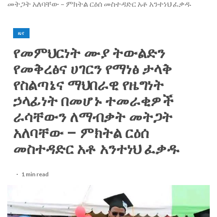
መትጋት አለባቸው – ምክትል ርዕሰ መስተዳድር አቶ አንተነህ ፈቃዱ
ዜና
የመምህርነት ሙያ ትውልድን
የመቅረፅና ሀገርን የማነፅ ታላቅ
የስልጣኔና ማህበራዊ የዜግነት
ኃላፊነት በመሆኑ ተመራቂዎች
ራሳቸውን ለማብቃት መትጋት
አለባቸው – ምክትል ርዕሰ
መስተዳድር አቶ አንተነህ ፈቃዱ
1 min read