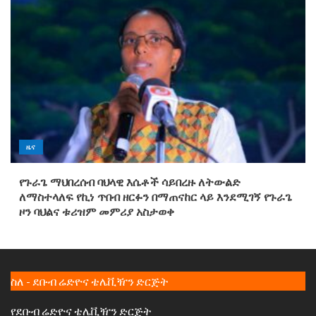
ዜና
የጉራጌ ማህበረሰብ ባህላዊ እሴቶች ሳይበረዙ ለትውልድ
ለማስተላለፍ የኪነ ጥበብ ዘርፉን በማጠናከር ላይ እንደሚገኝ የጉራጌ
ዞን ባህልና ቱሪዝም መምሪያ አስታወቀ
ስለ - ደቡብ ሬድዮና ቴሌቪዥን ድርጅት
የደቡብ ሬድዮና ቴሌቪዥን ድርጅት