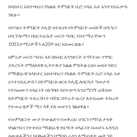
ክላስተር አስተባባሪና የክልሉ ትምህርት ቢሮ ኃላፊ አቶ አንተነህ ፈቃዱ
ገለፁ።
የሆሳዕና ትምህርት ኮሌጅ በተለያዩ የትምህርት መስኮች በዲግሪ፣
በዲፕሎማና በሰርተፊኬት መርሃ-ግብር ያስተማራቸውን
1051ተማሪዎችን ለ20ኛ ዙር አስመርቋል።
በምረቃ መርሃ-ግብሩ ላይ በክብር እንግድነት ተገኝተው ንግግር
ያደረጉት የማዕከላዊ ኢትዮጵያ ክልል ምክትል ርዕሰ መስተዳድር
የማህበራዊ ክላስተር አስተባባሪና የክልሉ ትምህርት ቢሮ ኃላፊ አቶ
አንተነህ ፈቃዱ፤ በትምህርቱ ዘርፍ ኮሌጁ ለበርካታ ዓመታት
የተሰጠውን ሀላፊነት በአግባቡ እየተወጣ እንደሚገኝ ጠቅሰው
ከትምህርት ተደራሽነት ባሻገር በጥራት ዙሪያ ለተሰጠው ትኩረት
የተመራቂዎች ሚና ላቅ ያለ መሆኑን ገልፀዋል።
የመምህርነት ሙያ ትውልድን የመቅረፅ፣ ሀገርን የማነፅ ታላቅ
የስልጣኔና የተቀደሰ ማህበራዊ የዜግነት ሀላፊነት በመሆኑ አዳዲስ
ዕውቀቶችንና ክህሎቶችን በማሰስ ራስን ለማብቃት መትጋት