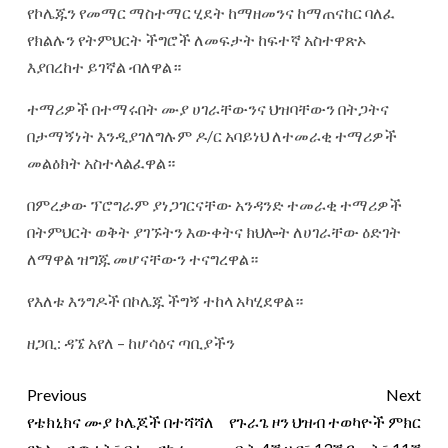
የኮሌጁን የመማር ማስተማር ሂደት ከማዘመንና ከማጠናከር ባለፈ
የክልሉን የትምህርት ችግሮች ለመፍታት ከፍተኛ አስተዋጽኦ
እያበረከተ ይገኛል ብለዋል።
ተማሪዎች በተማሩበት ሙያ ሀገራቸውንና ህዝባቸውን በትጋትና
በታማኝነት እንዲያገለግሉም ዶ/ር አባይነህ ለተመራቂ ተማሪዎች
መልዕክት አስተላልፈዋል።
በምረቃው ፕሮግራም ያነጋገርናቸው አንዳንድ ተመራቂ ተማሪዎች
በትምህርት ወቅት ያገኙትን እውቀትና ክህሎት ለሀገራቸው ዕድገት
ለማዋል ዝግጁ መሆናቸውን ተናግረዋል።
የእለቱ እንግዶች በኮሌጁ ችግኝ ተከላ አካሂደዋል።
ዘጋቢ: ዳኜ አየለ – ከሆሳዕና ጣቢያችን
Previous
Next
የቴክኒክና ሙያ ኮሌጆች በተሻሻለ
የጉራጌ ዞን ህዝብ ተወካዮች ምክር