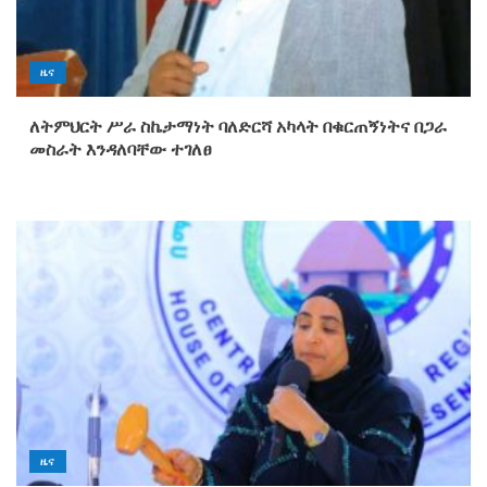
ዜና
ለትምህርት ሥራ ስኬታማነት ባለድርሻ አካላት በቁርጠኝነትና በጋራ
መስራት እንዳለባቸው ተገለፀ
ዜና