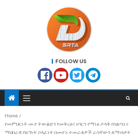
FOLLOW US
Home
የመምህርነት ሙያ ትውልድን የመቅረፅና ሀገርን የማነፅ ታላቅ የስልጣኔና
ማህበራዊ የዜግነት ኃላፊነት በመሆኑ ተመራቂዎች ራሳቸውን ለማብቃት