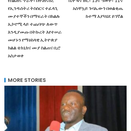
የስልጠና ጥራት፣ በተጠናከረ
ቤት 4ኛ ዙር፣ 13ኛ ዓመት፣ 11ኛ
የኢንዱስትሪ ትስስርና ተፈላጊ
አስቸኳይ ጉባኤውን በወልቂጤ
ሙያተኞችን በማፍራት በክልሉ
ከተማ እያካሄደ ይገኛል
ኢኮኖሚ ላይ ተጨባጭ ለውጥ
እንዲያመጡ በትኩረት እየተሠራ
መሆኑን የማዕከላዊ ኢትዮጵያ
ክልል ቴክኒክና ሙያ ስልጠና ቢሮ
አስታወቀ
MORE STORIES