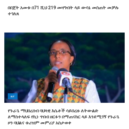
በበጀት አመቱ በ71 ሺህ 219 መዛግብት ላይ ውሳኔ መስጠት መቻሉ
ተገለጸ
ዜና
የጉራጌ ማህበረሰብ ባህላዊ እሴቶች ሳይበረዙ ለትውልድ
ለማስተላለፍ የኪነ ጥበብ ዘርፉን በማጠናከር ላይ እንደሚገኝ የጉራጌ
ዞን ባህልና ቱሪዝም መምሪያ አስታወቀ