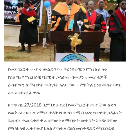
የመምህርነት ሙያ ትውልድን የመቅረፅና ሀገርን የማነፅ ታላቅ
የስልጣኔና ማህበራዊ የዜግነት ኃላፊነት በመሆኑ ተመራቂዎች
ራሳቸውን ለማብቃት መትጋት አለባቸው – ምክትል ርዕሰ መስተዳድር
አቶ አንተነህ ፈቃዱ
ሀዋሳ፡ ሰኔ 27/2018 ዓ.ም (ደሬቴድ) የመምህርነት ሙያ ትውልድን
የመቅረፅና ሀገርን የማነፅ ታላቅ የስልጣኔና ማህበራዊ የዜግነት ኃላፊነት
በመሆኑ ተመራቂዎች ራሳቸውን ለማብቃት መትጋት እንዳለባቸው
የማዕከላዊ ኢትዮጵያ ክልል ምክትል ርዕሰ መስተዳድር የማህበራዊ