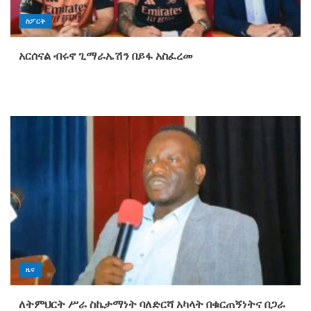
ስፖርት
አርሰናል ብሩኖ ጊማራኤሽን በይፋ አስፈረመ
ዜና
ለትምህርት ሥራ ስኬታማነት ባለድርሻ አካላት በቁርጠኝነትና በጋራ