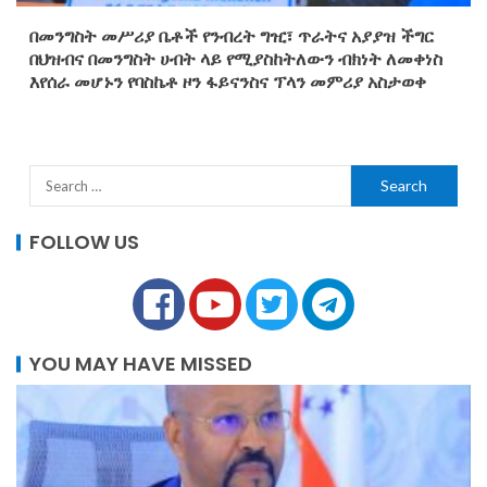
በመንግስት መሥሪያ ቤቶች የንብረት ግዢ፣ ጥራትና አያያዝ ችግር
በህዝብና በመንግስት ሀብት ላይ የሚያስከትለውን ብክነት ለመቀነስ
እየሰራ መሆኑን የባስኬቶ ዞን ፋይናንስና ፕላን መምሪያ አስታወቀ
FOLLOW US
YOU MAY HAVE MISSED