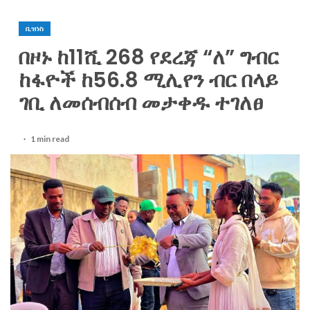
ቢዝነስ
በዞኑ ከ11ሺ 268 የደረጃ “ለ” ግብር
ከፋዮች ከ56.8 ሚሊየን ብር በላይ
ገቢ ለመሰብሰብ መታቀዱ ተገለፀ
1 min read