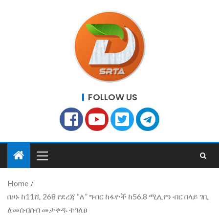
FOLLOW US
Home
በዞኑ ከ11ሺ 268 የደረጃ “ለ” ግብር ከፋዮች ከ56.8 ሚሊየን ብር በላይ ገቢ
ለመሰብሰብ መታቀዱ ተገለፀ