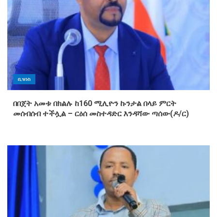
ቢዝነስ
በበጀት አመቱ በክልሉ ከ160 ሚሊዮን ኩንታል በላይ ምርት
መሰብሰብ ተችሏል – ርዕሰ መስተዳድር እንዳሻው ጣሰው(ዶ/ር)