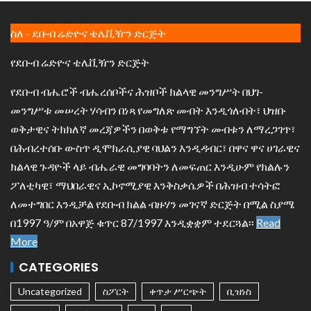
ስለ - ደቡብ ሬድዮና ቴሌቪዥን ድርጅት
የደቡብ ሬድዮና ቴሌቪዥን ድርጅት
የደቡብ ብሔሮች ብሔረሰቦችና ሕዝቦች ክልላዊ መንግሥት በህገ-
መንግሥቱ መሠረት ሃሳብን በነጻ የመግለጽ መብት እንዲጎለብት፣ ህዝቡ
ወቅታዊና ትክክለኛ መረጃዎችን በወቅቱ የማግኘት መብቱን ለማረጋገጥ፣
በሕብረተሰቡ ውስጥ ዲሞክራሲያዊ ባህልን እንዲዳብር፣ በዋና ዋና ሀገራዊና
ክልላዊ ጉዳዮች ላይ ብሔራዊ መግባባትን ለመፍጠር እንዲሁም የክልሉን
ፖለቲካዊ፣ ማህበራዊና ኢኮኖሚያዊ እንቅስቃሴዎች በሕዝብ ተሳትፎ
ለመተግበር እንዲቻል የደቡብ ክልል ብዙሃን መገናኛ ድርጅት በሚል ስያሜ
በ1997 ዓ/ም በአዋጅ ቁጥር 87/1997 እንዲቋቋም ተደርጓል፡፡
Read
More
CATEGORIES
Uncategorized
ስፖርት
ቀጥታ ሥርጭት
ቢዝነስ