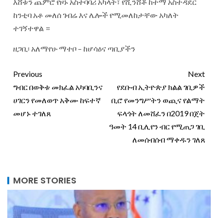
እሸቱን ጨምሮ የዞኑ አስተባባሪ አካላት፣ የሺንሸቾ ከተማ አስተዳደር
ከንቲባ አቶ መለሰ ገብሬ እና ሌሎች የሚመለከታቸው አካለት
ተገኝተዋል ።
ዘጋቢ፡ አለማየሁ ማተቦ – ከሆሳዕና ጣቢያችን
Previous
Next
ግብር በወቅቱ መክፈል አካባቢንና
የደቡብ ኢትዮጵያ ክልል ገቢዎች
ሀገርን የመለወጥ አቅሙ ከፍተኛ
ቢሮ የመንግሥትን ወጪና የልማት
መሆኑ ተገለጸ
ፍላጎት ለመሸፈን በ2019 በጀት
ዓመት 14 ቢሊየን ብር የሚጠጋ ገቢ
ለመሰብሰብ ማቀዱን ገለጸ
MORE STORIES