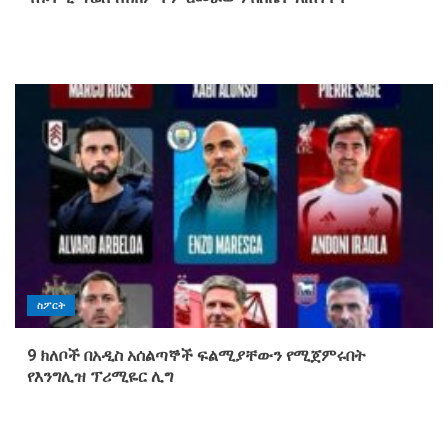
ስፖርት
9 ክለቦች በአዲስ አሰልጣኞች ፍልሚያቸውን የሚጀምሩበት
የእንግሊዝ ፕሪሚዬር ሊግ