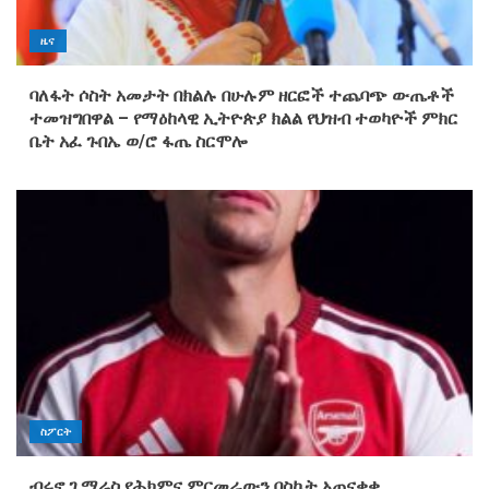
ዜና
ባለፋት ሶስት አመታት በክልሉ በሁሉም ዘርፎች ተጨባጭ ውጤቶች
ተመዝግበዋል – የማዕከላዊ ኢትዮጵያ ክልል የህዝብ ተወካዮች ምክር
ቤት አፈ ጉበኤ ወ/ሮ ፋጤ ስርሞሎ
ስፖርት
ብሩኖ ጊማሬስ የሕክምና ምርመራውን በስኬት አጠናቀቀ