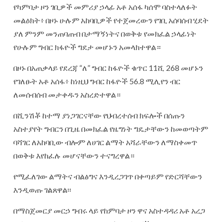
የካምባታ ዞን ገቢዎች መምሪያ ኃላፊ አቶ አሰፋ ካሰሞ ባስተላለፉት
መልዕክት፥ በዞኑ ሁሉም አከባቢዎች የተጀመረውን የገቢ አሰባሰብ ሂደት
ያለ ምንም መንጠባጠብ በታማኝነትና በወቅቱ የመክፈል ኃላፊነት
የሁሉም ግብር ክፋዮች ግደታ መሆኑን አመላክተዋል።
በዞኑ በአጠቃላይ የደረጃ “ለ” ግብር ከፋዮች ቁጥር 11ሺ 268 መሆኑን
የገለፁት አቶ አሰፋ፥ ከነዚህ ግብር ከፋዮች 56.8 ሚሊየን ብር
ለመሰብሰብ መታቀዱን አስረድተዋል።
በሺንሽቾ ከተማ ያነጋገርናቸው የህብረተሰብ ክፍሎች በሰጡን
አስተያየት ግብርን በጊዜ በመክፈል የዜግነት ግዴታቸውን ከመወጣትም
ባሻገር ለአከባቢው ብሎም ለሀገር ልማት አሻራቸውን ለማስቀመጥ
በወቅቱ እየከፈሉ መሆናቸውን ተናግረዋል።
የሚፈለገው ልማትና ብልፅግና እንዲረጋገጥ በቀጣይም የድርሻቸውን
እንዲወጡ ገልጸዋል፡፡
በማስጀመርያ መርኃ ግብሩ ላይ የከምባታ ዞን ዋና አስተዳዳሪ አቶ አረጋ