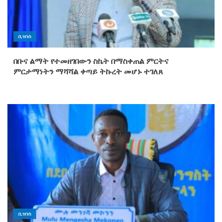
ቢዝነስ
በቡና ልማት የተመዘገበውን ስኬት በማስቀጠል ምርትና
ምርታማነትን ማሻሻል ቀጣይ ትኩረት መሆኑ ተገለጸ
ቢዝነስ