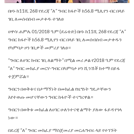
በዞኑ ከ11ሺ 268 የደረጃ “ለ” ግብር ከፋዮች ከ56.8 ሚሊየን ብር በላይ
ገቢ ለመሰብሰብ መታቀዱ ተገለፀ
ሀዋሳ፡ ሐምሌ 01/2018 ዓ.ም (ደሬቴድ) በዞኑ ከ11ሺ 268 የደረጃ “ለ”
ግብር ከፋዮች ከ56.8 ሚሊየን ብር በላይ ገቢ ለመሰብሰብ መታቀዱን
የካምባታ ዞን ገቢዎች መምሪያ ገለፀ።
“ግብር ለሀገር ክብር ገቢ ለልማት” በሚል መሪ ቃል የ2018 ዓ.ም የደረጃ
“ለ” ግብር መክፈያ መርሃ-ግብር በካምባታ ዞን ሺንሽቾ ከተማ በይፋ
ተጀምሯል።
ግብርን በወቅቱና በታማኝነት በመክፈል የዜግነት ግዴታቸውን
እየተወጡ መሆናቸውን ግብር ከፋዮች ተናግረዋል።
ግብርን በወቅቱ መክፈል ለሀገር ሁለንተናዊ ልማት ያለው ፋይዳ የጎላ
ነው።
በደረጃ “ለ” ግብር መክፈያ ማስጀመሪያ መርሐግብሩ ላይ የተገኙት