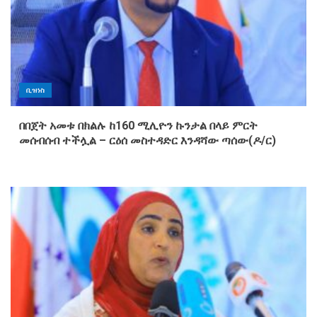
ቢዝነስ
በበጀት አመቱ በክልሉ ከ160 ሚሊዮን ኩንታል በላይ ምርት
መሰብሰብ ተችሏል – ርዕሰ መስተዳድር እንዳሻው ጣሰው(ዶ/ር)