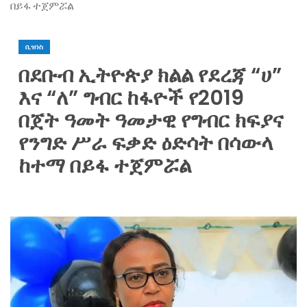
በይፋ ተጀምሯል
ቢዝነስ
በደቡብ ኢትዮጵያ ክልል የደረጃ “ሀ”
እና “ለ” ግብር ከፋዮች የ2019
በጀት ዓመት ዓመታዊ የግብር ክፍያና
የንግድ ሥራ ፍቃድ ዕድሳት በሳውላ
ከተማ በይፋ ተጀምሯል