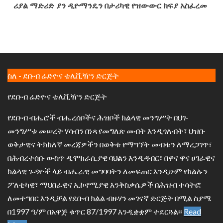
ሪያል ማድሪድ ያን ዲዮማንዴን በታሪካዊ የዝውውር ክፍያ አስፈረመ
ስለ - ደቡብ ሬድዮና ቴሌቪዥን ድርጅት
የደቡብ ሬድዮና ቴሌቪዥን ድርጅት
የደቡብ ብሔሮች ብሔረሰቦችና ሕዝቦች ክልላዊ መንግሥት በህገ-
መንግሥቱ መሠረት ሃሳብን በነጻ የመግለጽ መብት እንዲጎለብት፣ ህዝቡ
ወቅታዊና ትክክለኛ መረጃዎችን በወቅቱ የማግኘት መብቱን ለማረጋገጥ፣
በሕብረተሰቡ ውስጥ ዲሞክራሲያዊ ባህልን እንዲዳብር፣ በዋና ዋና ሀገራዊና
ክልላዊ ጉዳዮች ላይ ብሔራዊ መግባባትን ለመፍጠር እንዲሁም የክልሉን
ፖለቲካዊ፣ ማህበራዊና ኢኮኖሚያዊ እንቅስቃሴዎች በሕዝብ ተሳትፎ
ለመተግበር እንዲቻል የደቡብ ክልል ብዙሃን መገናኛ ድርጅት በሚል ስያሜ
በ1997 ዓ/ም በአዋጅ ቁጥር 87/1997 እንዲቋቋም ተደርጓል፡፡
Read