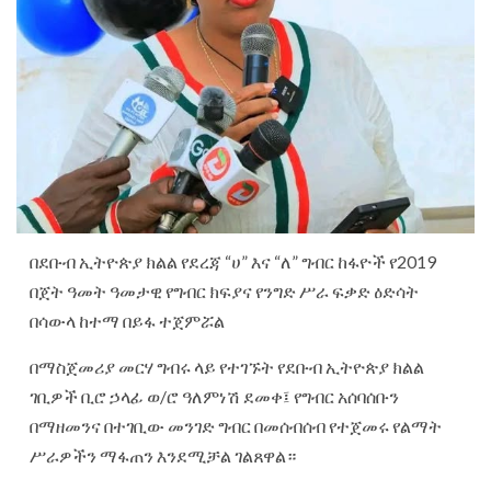
በደቡብ ኢትዮጵያ ክልል የደረጃ “ሀ” እና “ለ” ግብር ከፋዮች የ2019
በጀት ዓመት ዓመታዊ የግብር ክፍያና የንግድ ሥራ ፍቃድ ዕድሳት
በሳውላ ከተማ በይፋ ተጀምሯል
በማስጀመሪያ መርሃ ግብሩ ላይ የተገኙት የደቡብ ኢትዮጵያ ክልል
ገቢዎች ቢሮ ኃላፊ ወ/ሮ ዓለምነሽ ደመቀ፤ የግብር አሰባሰቡን
በማዘመንና በተገቢው መንገድ ግብር በመሰብሰብ የተጀመሩ የልማት
ሥራዎችን ማፋጠን እንደሚቻል ገልጸዋል።