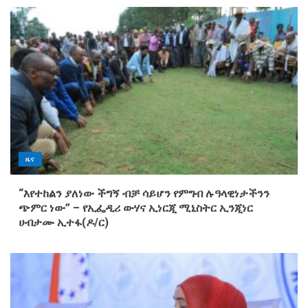
ዜና
“እየተከልን ያለነው ችግኝ ብቻ ሳይሆን የምግብ ሉዓላዊነታችንን
ጭምር ነው” – የኢፌዲሪ ውሃና ኢነርጂ ሚኒስትር ኢንጂነር
ሀብታሙ ኢተፋ(ዶ/ር)