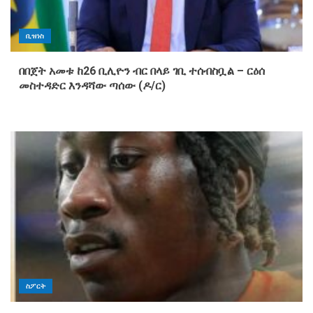
ቢዝነስ
በበጀት አመቱ ከ26 ቢሊዮን ብር በላይ ገቢ ተሰብስቧል – ርዕሰ
መስተዳድር እንዳሻው ጣሰው (ዶ/ር)
ስፖርት