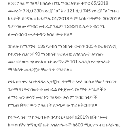
እንደ ኃላፊዋ ገለጻ፤ በክልሉ በገቢ ግብር አዋጅ ቁጥር 65/2018
መሠረት 7 ሺህ 330 የደረጃ “ሀ” እና 121 ሺህ 745 የደረጃ “ለ” ግብር
ከፋዮች ይገኛሉ። ከሐምሌ 01/2018 ዓ.ም እስከ ጥቅምት 30/2019
ዓ.ም ባለው የግብር መክፈያ ጊዜም 13.834 ቢሊዮን ብር ገቢ
ለመሰብሰብ መታቀዱን አስታውቀዋል።
በክልሉ ከሚገኙት 136 የታክስ ማዕከላት ውስጥ 105ቱ በቴክኖሎጂ
የተደገፉ ሲሆን፤ 90 ማዕከላት የቴሌብር አገልግሎት እየሰጡ
መሆናቸውን ገልጸዋል። በተጨማሪም 101 አዳዲስ የአገልግሎት
ማዕከላት መዘጋጀታቸውን ተናግረዋል።
የጎፋ ዞን ዋና አስተዳዳሪ ኢንጂነር ዳግማዊ አየለ በበኩላቸው፤ ግብርን
በታማኝነትና በወቅቱ መክፈል የተጀመሩ የልማት ሥራዎችን
ለማፋጠን ወሳኝ መሆኑን ገልጸው ሁሉም ግብር ከፋዮች
የሚጠበቅባቸውን ኃላፊነት እንዲወጡ ጥሪ አቅርበዋል።
የሳውላ ከተማ ከንቲባ አቶ በላይነህ ባህሩ፤ በ2019 በጀት ዓመት
ከመደበኛና ከማዘጋጃ ቤት አገልግሎቶች ከ600 ሚሊዮን ብር በላይ ገቢ