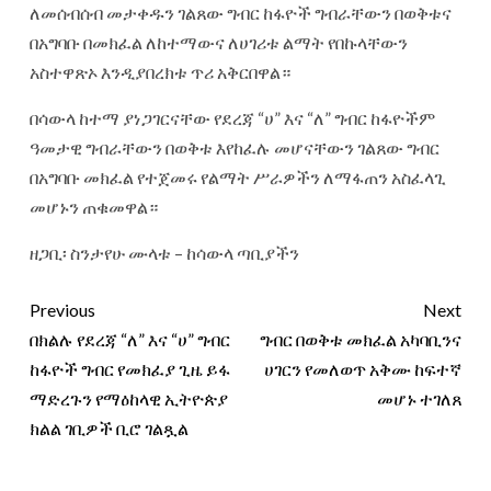
ለመሰብሰብ መታቀዱን ገልጸው ግብር ከፋዮች ግብራቸውን በወቅቱና
በአግባቡ በመክፈል ለከተማውና ለሀገሪቱ ልማት የበኩላቸውን
አስተዋጽኦ እንዲያበረክቱ ጥሪ አቅርበዋል።
በሳውላ ከተማ ያነጋገርናቸው የደረጃ “ሀ” እና “ለ” ግብር ከፋዮችም
ዓመታዊ ግብራቸውን በወቅቱ እየከፈሉ መሆናቸውን ገልጸው ግብር
በአግባቡ መክፈል የተጀመሩ የልማት ሥራዎችን ለማፋጠን አስፈላጊ
መሆኑን ጠቁመዋል።
ዘጋቢ፡ ስንታየሁ ሙላቱ – ከሳውላ ጣቢያችን
Previous
Next
በክልሉ የደረጃ “ለ” እና “ሀ” ግብር
ግብር በወቅቱ መክፈል አካባቢንና
ከፋዮች ግብር የመክፈያ ጊዜ ይፋ
ሀገርን የመለወጥ አቅሙ ከፍተኛ
ማድረጉን የማዕከላዊ ኢትዮጵያ
መሆኑ ተገለጸ
ክልል ገቢዎች ቢሮ ገልጿል