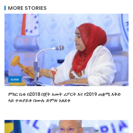
MORE STORIES
ቢዝነስ
ምክር ቤቱ በ2018 በጀት አመት ሪፖርት እና የ2019 ጠቋሚ እቅድ
ላይ ተወያይቶ በሙሉ ድምጽ አጸደቀ