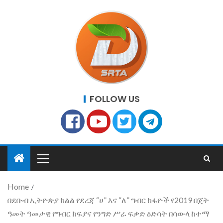
FOLLOW US
Home
በደቡብ ኢትዮጵያ ክልል የደረጃ “ሀ” እና “ለ” ግብር ከፋዮች የ2019 በጀት
ዓመት ዓመታዊ የግብር ክፍያና የንግድ ሥራ ፍቃድ ዕድሳት በሳውላ ከተማ