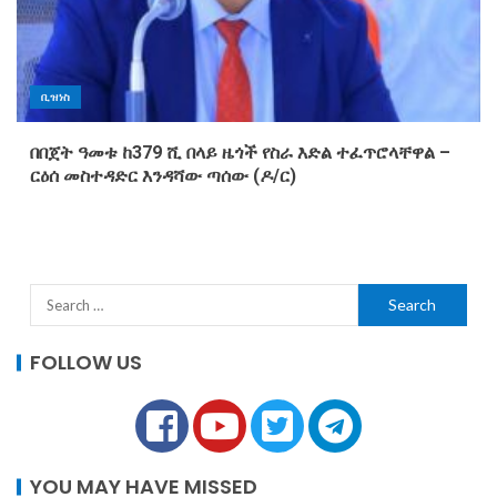
ቢዝነስ
በበጀት ዓመቱ ከ379 ሺ በላይ ዜጎች የስራ እድል ተፈጥሮላቸዋል –
ርዕሰ መስተዳድር እንዳሻው ጣሰው (ዶ/ር)
FOLLOW US
YOU MAY HAVE MISSED