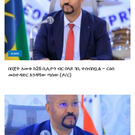
ቢዝነስ
በበጀት አመቱ ከ26 ቢሊዮን ብር በላይ ገቢ ተሰብስቧል – ርዕሰ
መስተዳድር እንዳሻው ጣሰው (ዶ/ር)