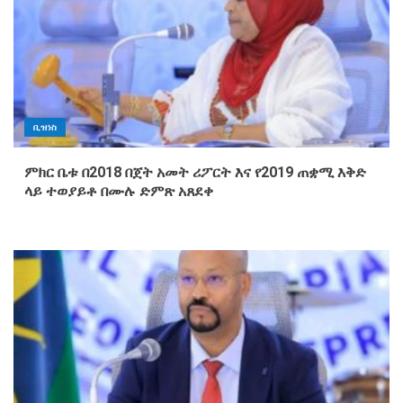
ቢዝነስ
ምክር ቤቱ በ2018 በጀት አመት ሪፖርት እና የ2019 ጠቋሚ እቅድ
ላይ ተወያይቶ በሙሉ ድምጽ አጸደቀ