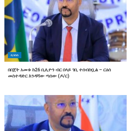
ቢዝነስ
በበጀት አመቱ ከ26 ቢሊዮን ብር በላይ ገቢ ተሰብስቧል – ርዕሰ
መስተዳድር እንዳሻው ጣሰው (ዶ/ር)