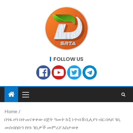
FOLLOW US
Home
በጎፋ ዞን በተጠናቀቀው በጀት ዓመት ከ1 ነጥብ 8 ቢሊየን ብር በላይ ገቢ
መሰብስቡን የዞኑ ገቢዎች መምሪያ አስታወቀ