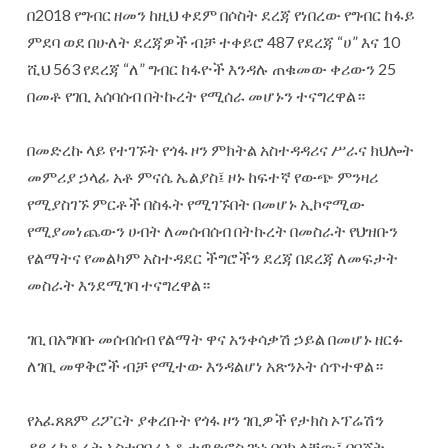
‎በ2018 የግብር ዘመን ከዚህ ቀደም በሶስት ደረጃ የነበረው የግብር ከፋይ
ምደባ ወደ በሁለት ደረጃዎች ብቻ ተቀይሮ 487 የደረጃ “ሀ” እና 10
ሺህ 563 የደረጃ “ለ” ግብር ከፋዮች እንዳሉ ጠቁመው ቀሪውን 25
በመቶ የገቢ አሰባሰብ በትኩረት የሚሰራ መሆኑን ተናግረዋል።
‎በመድረኩ ላይ የተገኙት የጎፋ ዞን ምክትል አስተዳዳሪና ሥራና ክህሎት
መምሪያ ኃላፊ አቶ ምናሴ ኤልያስ፤ ‎ዞኑ ከፍተኛ የውጭ ምንዛሪ
የሚያስገኙ ምርቶች በስፋት የሚገኙበት በመሆኑ ኢኮኖሚው
የሚያመነጨውን ሀብት ለመሰብሰብ በትኩረት በመስራት የህዝቡን
የልማትና የመልካም አስተዳደር ችግሮችን ደረጃ በደረጃ ለመፍታት
መስራት እንደሚገባ ተናግረዋል።
‎ገቢ በአግባቡ መሰብሰብ የልማት ዋና አንቀሳቃሽ ኃይል በመሆኑ ዘርፉ
ለገቢ መዋቅሮች ብቻ የሚተው እንዳልሆነ አጽንኦት ሰጥተዋል።
‎የአፈጸጸም ሪፖርት ያቀረቡት የጎፋ ዞን ገቢዎች የታክስ ኦፕሬሽን
ዳይሬክቶሬት አስተባባሪ አቶ ቴዎድሮስ ገነነ በበኩላቸው፤ በበጀት