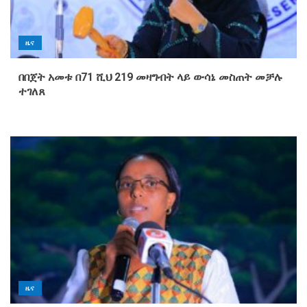
ዜና
በበጀት አመቱ በ71 ሺህ 219 መዛግብት ላይ ውሳኔ መስጠት መቻሉ
ተገለጸ
ዜና