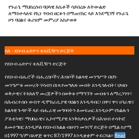
የጉራጌ ማህበረሰብ ባህላዊ እሴቶች ሳይበረዙ ለትውልድ
ለማስተላለፍ የኪነ ጥበብ ዘርፉን በማጠናከር ላይ እንደሚገኝ የጉራጌ
ዞን ባህልና ቱሪዝም መምሪያ አስታወቀ
ስለ - ደቡብ ሬድዮና ቴሌቪዥን ድርጅት
የደቡብ ሬድዮና ቴሌቪዥን ድርጅት
የደቡብ ብሔሮች ብሔረሰቦችና ሕዝቦች ክልላዊ መንግሥት በህገ-
መንግሥቱ መሠረት ሃሳብን በነጻ የመግለጽ መብት እንዲጎለብት፣ ህዝቡ
ወቅታዊና ትክክለኛ መረጃዎችን በወቅቱ የማግኘት መብቱን ለማረጋገጥ፣
በሕብረተሰቡ ውስጥ ዲሞክራሲያዊ ባህልን እንዲዳብር፣ በዋና ዋና ሀገራዊና
ክልላዊ ጉዳዮች ላይ ብሔራዊ መግባባትን ለመፍጠር እንዲሁም የክልሉን
ፖለቲካዊ፣ ማህበራዊና ኢኮኖሚያዊ እንቅስቃሴዎች በሕዝብ ተሳትፎ
ለመተግበር እንዲቻል የደቡብ ክልል ብዙሃን መገናኛ ድርጅት በሚል ስያሜ
በ1997 ዓ/ም በአዋጅ ቁጥር 87/1997 እንዲቋቋም ተደርጓል፡፡
Read