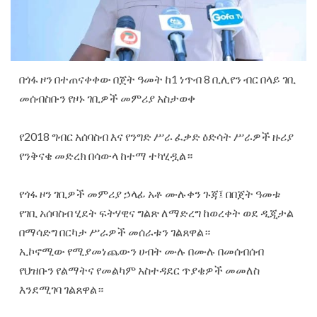
በጎፋ ዞን በተጠናቀቀው በጀት ዓመት ከ1 ነጥብ 8 ቢሊየን ብር በላይ ገቢ
መሰብስቡን የዞኑ ገቢዎች መምሪያ አስታወቀ
‎የ2018 ግብር አሰባስብ እና የንግድ ሥራ ፈቃድ ዕድሳት ሥራዎች ዙሪያ
የንቅናቄ መድረክ በሳውላ ከተማ ተካሂዷል።
‎የጎፋ ዞን ገቢዎች መምሪያ ኃላፊ አቶ ሙሉቀን ጉጃ፤ በበጀት ዓመቱ
የገቢ አሰባስብ ሂደት ፍትሃዊና ግልጽ ለማድረግ ከወረቀት ወደ ዲጂታል
በማሳድግ በርካታ ሥራዎች መሰራቱን ገልጸዋል።
ኢኮኖሚው የሚያመነጨውን ሀብት ሙሉ በሙሉ በመሰብሰብ
የህዝቡን የልማትና የመልካም አስተዳደር ጥያቄዎች መመለስ
እንደሚገባ ገልጸዋል።