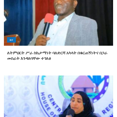
ዜና
ለትምህርት ሥራ ስኬታማነት ባለድርሻ አካላት በቁርጠኝነትና በጋራ
መስራት እንዳለባቸው ተገለፀ