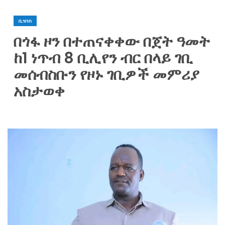
ቢዝነስ
በጎፋ ዞን በተጠናቀቀው በጀት ዓመት
ከ1 ነጥብ 8 ቢሊየን ብር በላይ ገቢ
መሰብስቡን የዞኑ ገቢዎች መምሪያ
አስታወቀ