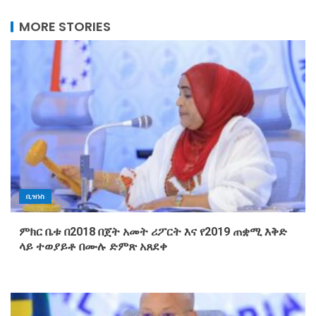
MORE STORIES
ቢዝነስ
ምክር ቤቱ በ2018 በጀት አመት ሪፖርት እና የ2019 ጠቋሚ እቅድ
ላይ ተወያይቶ በሙሉ ድምጽ አጸደቀ