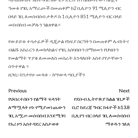
ዓመቱ የገቢ አማራጮች በመጠቀም ከ2 ቢሊዮን 91 ሚሊዮን ብር
በላይ ገቢ ለመሰብሰብ ታቅዶ ከ 1 ቢሊዮን 851 ሚሊዮን ብር በላይ
መስብስብ መቻሉን ገልጸዋል።
‎የውይይቱ ተሳታፊዎች ዲጂታል የክፍያ ስርዓትን በመጠቀም ሌብነትና
ብልሹ አስራርን ለመከላክልና የገቢ አሰባሰቡን በማዘመን የህዝቡን
የመልማት ጥያቄ ለመመለስ መሰራት እንዳለበት አስተያየታቸውን
ሰጥተዋል ።
‎ዘጋቢ፡ ስንታየሁ ሙላቱ – ከሣውላ ጣቢያችን
Previous
Next
የህብረተሰቡን የልማት ፍላጎት
የደቡብ ኢትዮጵያ ክልል ገቢዎች
ለማሟላት ዞኑ የሚያመነጨውን
ቢሮ ከደረጃ ግብር ከፋዮች ከ13.8
ገቢ አሟጦ መሰብሰብ እንደሚገባ
ቢሊየን ብር በላይ ገቢ ለመሰብሰብ
የአሪ ዞን አሰተዳደር አስታወቀ
ማቀዱን ገለጸ