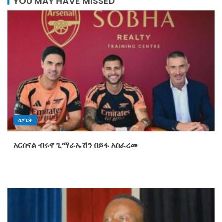
YOU MAY HAVE MISSED
ስፖርት
አርሰናል ብሩኖ ጊማራኤሽን በይፋ አስፈረመ