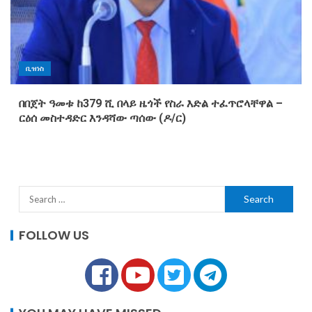
ቢዝነስ
በበጀት ዓመቱ ከ379 ሺ በላይ ዜጎች የስራ እድል ተፈጥሮላቸዋል –
ርዕሰ መስተዳድር እንዳሻው ጣሰው (ዶ/ር)
FOLLOW US