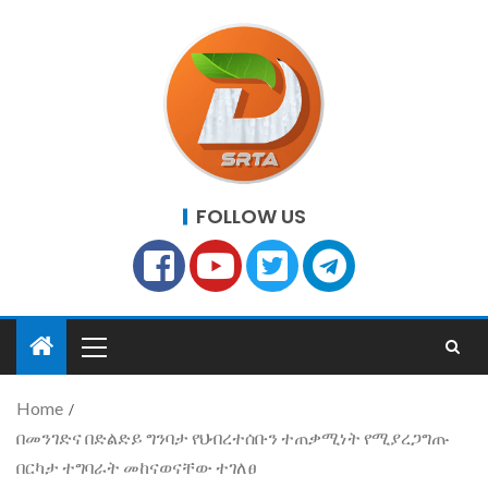
FOLLOW US
Home
በመንገድና በድልድይ ግንባታ የህብረተሰቡን ተጠቃሚነት የሚያረጋግጡ
በርካታ ተግባራት መከናወናቸው ተገለፀ