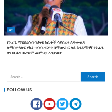
ዜና
የጉራጌ ማህበረሰብ ባህላዊ እሴቶች ሳይበረዙ ለትውልድ
ለማስተላለፍ የኪነ ጥበብ ዘርፉን በማጠናከር ላይ እንደሚገኝ የጉራጌ
ዞን ባህልና ቱሪዝም መምሪያ አስታወቀ
FOLLOW US