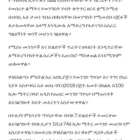
የመሰረተ ልማትና የመንግስት ሃብት ቁጥጥር ዘርፍ ቋሚ ኮሚቴ
ሰብሳቢ አቶ ታመነ ገብሬ በበኩላቸው በመንግስት የሚመደቡ በጀቶች
ለታለመላቸው አላማ እንዲውሉ ለማድረግ የፋይናንስ አሰራር
ግልፀኝነት ወሳኝ መሆኑን ገልፀዋል።
የሚሰሩ መንገዶች እና ድልድዮች ጥራትና ዘላቂነት እንዲኖራቸው
ለማድረግ የክትትል ስራዎችን አጠናክሮ ማስቀጠል እንደሚገባም
ጠቁመዋል።
የባለስልጣኑ ምክትል ስራ አስኪያጅና የመንገድ ግንባታ እና ጥገና የስራ
ሂደት አስተባባሪ አቶ ወሰኔ ባሻ በ2018 በጀት አመት በክልሉ ከ100
ኪሎ ሜትር በላይ አዲስ የጠጠር መንገድ ግንባታ በማጠናቀቅ
ለአገልግሎት ክፍት መደረጉን አስታውቀዋል።
በተለያየ ምክንያት ግንባታቸው የዘገዩ 7 ድልድዮች ተመርቀው
ለአገልግሎት የበቁ ሲሆን 1ሺህ 746 ኪሎ ሜትር መንገድ መጠገኑንም
አስረድተዋል። በመድረኩ የባለስልጣኑ እና 4ቱም ዲስትሪክቶች