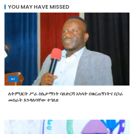
YOU MAY HAVE MISSED
ዜና
ለትምህርት ሥራ ስኬታማነት ባለድርሻ አካላት በቁርጠኝነትና በጋራ
መስራት እንዳለባቸው ተገለፀ