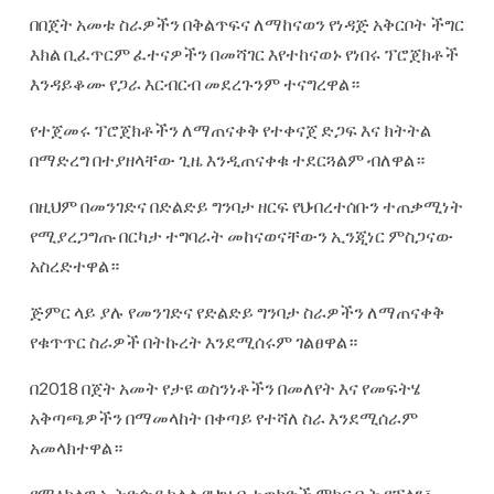
በበጀት አመቱ ስራዎችን በቅልጥፍና ለማከናወን የነዳጅ አቅርቦት ችግር
እክል ቢፈጥርም ፈተናዎችን በመሻገር እየተከናወኑ የነበሩ ፕሮጀክቶች
እንዳይቆሙ የጋራ እርብርብ መደረጉንም ተናግረዋል።
የተጀመሩ ፕሮጀክቶችን ለማጠናቀቅ የተቀናጀ ድጋፍ እና ክትትል
በማድረግ በተያዘላቸው ጊዜ እንዲጠናቀቁ ተደርጓልም ብለዋል።
በዚህም በመንገድና በድልድይ ግንባታ ዘርፍ የህብረተሰቡን ተጠቃሚነት
የሚያረጋግጡ በርካታ ተግባራት መከናወናቸውን ኢንጂነር ምስጋናው
አስረድተዋል።
ጅምር ላይ ያሉ የመንገድና የድልድይ ግንባታ ስራዎችን ለማጠናቀቅ
የቁጥጥር ስራዎች በትኩረት እንደሚሰሩም ገልፀዋል።
በ2018 በጀት አመት የታዩ ወስንነቶችን በመለየት እና የመፍትሄ
አቅጣጫዎችን በማመላከት በቀጣይ የተሻለ ስራ እንደሚሰራም
አመላክተዋል።
የማዕከላዊ ኢትዮጵያ ክልል የህዝብ ተወካዮች ምክር ቤት የፕላን፣