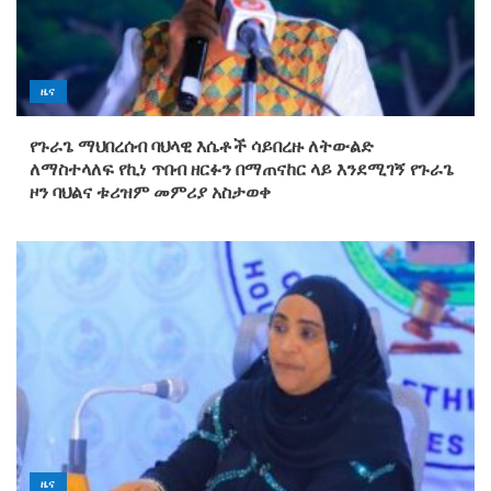
ዜና
የጉራጌ ማህበረሰብ ባህላዊ እሴቶች ሳይበረዙ ለትውልድ
ለማስተላለፍ የኪነ ጥበብ ዘርፉን በማጠናከር ላይ እንደሚገኝ የጉራጌ
ዞን ባህልና ቱሪዝም መምሪያ አስታወቀ
ዜና