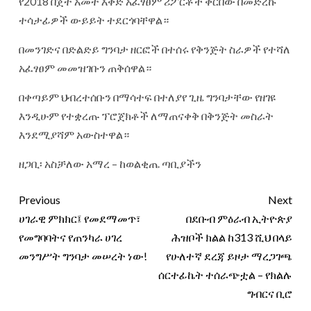
የ2018 በጀት አመት እቅድ አፈፃፀም ሪፖርቶች ቀርበው በመድረኩ
ተሳታፊዎች ውይይት ተደርጎባቸዋል።
በመንገድና በድልድይ ግንባታ ዘርፎች በተሰሩ የቅንጅት ስራዎች የተሻለ
አፈፃፀም መመዝገቡን ጠቅሰዋል።
በቀጣይም ህብረተሰቡን በማሳተፍ በተለያየ ጊዜ ግንባታቸው የዘገዩ
እንዲሁም የተቋረጡ ፕሮጀክቶች ለማጠናቀቅ በቅንጅት መስራት
እንደሚያሻም አውስተዋል።
ዘጋቢ፡ አስቻለው አማረ – ከወልቂጤ ጣቢያችን
Previous
Next
ሀገራዊ ምክክር፤ የመደማመጥ፣
በደቡብ ምዕራብ ኢትዮጵያ
የመግባባትና የጠንካራ ሀገረ
ሕዝቦች ክልል ከ313 ሺህ በላይ
መንግሥት ግንባታ መሠረት ነው!
የሁለተኛ ደረጃ ይዞታ ማረጋገጫ
ሰርተፊኬት ተሰራጭቷል – የክልሉ
ግብርና ቢሮ