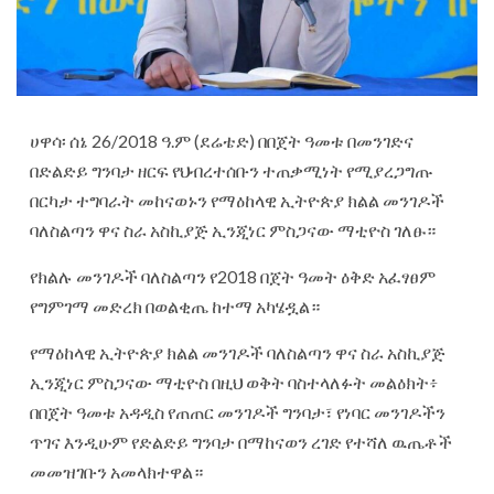
ሀዋሳ፡ ሰኔ 26/2018 ዓ.ም (ደሬቴድ) በበጀት ዓመቱ በመንገድና
በድልድይ ግንባታ ዘርፍ የህብረተሰቡን ተጠቃሚነት የሚያረጋግጡ
በርካታ ተግባራት መከናወኑን የማዕከላዊ ኢትዮጵያ ክልል መንገዶች
ባለስልጣን ዋና ስራ አስኪያጅ ኢንጂነር ምስጋናው ማቲዮስ ገለፁ።
የክልሉ መንገዶች ባለስልጣን የ2018 በጀት ዓመት ዕቅድ አፈፃፀም
የግምገማ መድረክ በወልቂጤ ከተማ አካሄዷል።
የማዕከላዊ ኢትዮጵያ ክልል መንገዶች ባለስልጣን ዋና ስራ አስኪያጅ
ኢንጂነር ምስጋናው ማቲዮስ በዚህ ወቅት ባስተላለፉት መልዕክት፥
በበጀት ዓመቱ አዳዲስ የጠጠር መንገዶች ግንባታ፣ የነባር መንገዶችን
ጥገና እንዲሁም የድልድይ ግንባታ በማከናወን ረገድ የተሻለ ዉጤቶች
መመዝገቡን አመላክተዋል።