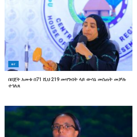
ዜና
በበጀት አመቱ በ71 ሺህ 219 መዛግብት ላይ ውሳኔ መስጠት መቻሉ
ተገለጸ