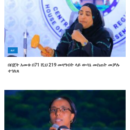
ዜና
በበጀት አመቱ በ71 ሺህ 219 መዛግብት ላይ ውሳኔ መስጠት መቻሉ
ተገለጸ