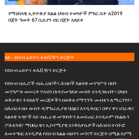
የማዕከላዊ ኢትዮጵያ ክልል ህዝብ ተወካዮች ምክር ቤት ለ2019
በጀት ዓመት 67 ቢሊየን ብር በጀት አጸደቀ
ስለ - ደቡብ ሬድዮና ቴሌቪዥን ድርጅት
የደቡብ ሬድዮና ቴሌቪዥን ድርጅት
የደቡብ ብሔሮች ብሔረሰቦችና ሕዝቦች ክልላዊ መንግሥት በህገ-
መንግሥቱ መሠረት ሃሳብን በነጻ የመግለጽ መብት እንዲጎለብት፣ ህዝቡ
ወቅታዊና ትክክለኛ መረጃዎችን በወቅቱ የማግኘት መብቱን ለማረጋገጥ፣
በሕብረተሰቡ ውስጥ ዲሞክራሲያዊ ባህልን እንዲዳብር፣ በዋና ዋና ሀገራዊና
ክልላዊ ጉዳዮች ላይ ብሔራዊ መግባባትን ለመፍጠር እንዲሁም የክልሉን
ፖለቲካዊ፣ ማህበራዊና ኢኮኖሚያዊ እንቅስቃሴዎች በሕዝብ ተሳትፎ
ለመተግበር እንዲቻል የደቡብ ክልል ብዙሃን መገናኛ ድርጅት በሚል ስያሜ