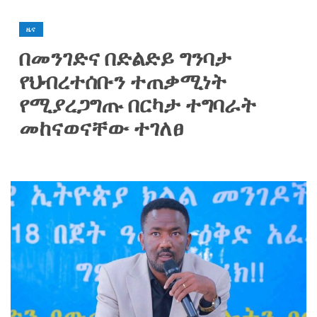
ዜና
በመንገድና በድልድይ ግንባታ
የህብረተሰቡን ተጠቃሚነት
የሚያረጋግጡ በርካታ ተግባራት
መከናወናቸው ተገለፀ