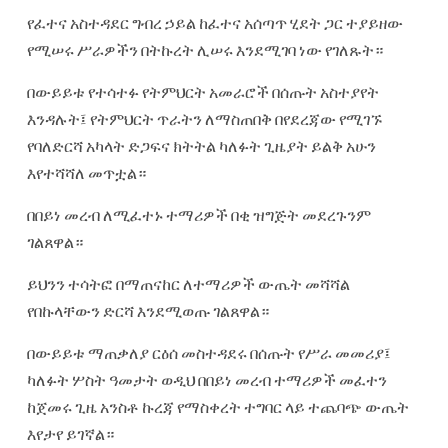
የፈተና አስተዳደር ግብረ ኃይል ከፈተና አሰጣጥ ሂደት ጋር ተያይዘው
የሚሠሩ ሥራዎችን በትኩረት ሊሠሩ እንደሚገባ ነው የገለጹት።
በውይይቱ የተሳተፉ የትምህርት አመራሮች በሰጡት አስተያየት
እንዳሉት፤ የትምህርት ጥራትን ለማስጠበቅ በየደረጃው የሚገኙ
የባለድርሻ አካላት ድጋፍና ክትትል ካለፉት ጊዜያት ይልቅ አሁን
እየተሻሻለ መጥቷል።
በበይነ መረብ ለሚፈተኑ ተማሪዎች በቂ ዝግጅት መደረጉንም
ገልጸዋል።
ይህንን ተሳትፎ በማጠናከር ለተማሪዎች ውጤት መሻሻል
የበኩላቸውን ድርሻ እንደሚወጡ ገልጸዋል።
በውይይቱ ማጠቃለያ ርዕሰ መስተዳደሩ በሰጡት የሥራ መመሪያ፤
ካለፉት ሦስት ዓመታት ወዲህ በበይነ መረብ ተማሪዎች መፈተን
ከጀመሩ ጊዜ አንስቶ ኩረጃ የማስቀረት ተግባር ላይ ተጨባጭ ውጤት
እየታየ ይገኛል።