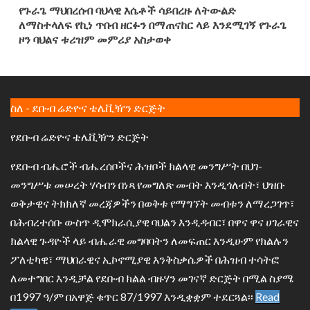
የጉራጌ ማህበረሰብ ባህላዊ እሴቶች ሳይበረዙ ለትውልድ
ለማስተላለፍ የኪነ ጥበብ ዘርፉን በማጠናከር ላይ እንደሚገኝ የጉራጌ
ዞን ባህልና ቱሪዝም መምሪያ አስታወቀ
ስለ - ደቡብ ሬድዮና ቴሌቪዥን ድርጅት
የደቡብ ሬድዮና ቴሌቪዥን ድርጅት
የደቡብ ብሔሮች ብሔረሰቦችና ሕዝቦች ክልላዊ መንግሥት በህገ-
መንግሥቱ መሠረት ሃሳብን በነጻ የመግለጽ መብት እንዲጎለብት፣ ህዝቡ
ወቅታዊና ትክክለኛ መረጃዎችን በወቅቱ የማግኘት መብቱን ለማረጋገጥ፣
በሕብረተሰቡ ውስጥ ዲሞክራሲያዊ ባህልን እንዲዳብር፣ በዋና ዋና ሀገራዊና
ክልላዊ ጉዳዮች ላይ ብሔራዊ መግባባትን ለመፍጠር እንዲሁም የክልሉን
ፖለቲካዊ፣ ማህበራዊና ኢኮኖሚያዊ እንቅስቃሴዎች በሕዝብ ተሳትፎ
ለመተግበር እንዲቻል የደቡብ ክልል ብዙሃን መገናኛ ድርጅት በሚል ስያሜ
በ1997 ዓ/ም በአዋጅ ቁጥር 87/1997 እንዲቋቋም ተደርጓል፡፡
Read