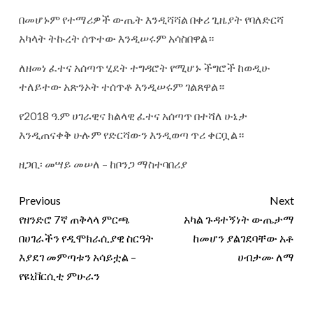
በመሆኑም የተማሪዎች ውጤት እንዲሻሻል በቀሪ ጊዜያት የባለድርሻ
አካላት ትኩረት ሰጥተው እንዲሠሩም አሳስበዋል።
ለዘመነ ፈተና አሰጣጥ ሂደት ተግዳሮት የሚሆኑ ችግሮች ከወዲሁ
ተለይተው አጽንኦት ተሰጥቶ እንዲሠሩም ገልጸዋል።
የ2018 ዓ.ም ሀገራዊና ክልላዊ ፈተና አሰጣጥ በተሻለ ሁኔታ
እንዲጠናቀቅ ሁሉም የድርሻውን እንዲወጣ ጥሪ ቀርቧል።
ዘጋቢ፡ መሣይ መሠለ – ከቦንጋ ማስተባበሪያ
Previous
Next
የዘንድሮ 7ኛ ጠቅላላ ምርጫ
‎‎አካል ጉዳተኝነት ውጤታማ
በሀገራችን የዲሞክራሲያዊ ስርዓት
ከመሆን ያልገደባቸው አቶ
እያደገ መምጣቱን አሳይቷል –
ሀብታሙ ለማ
የዩኒቨርሲቲ ምሁራን