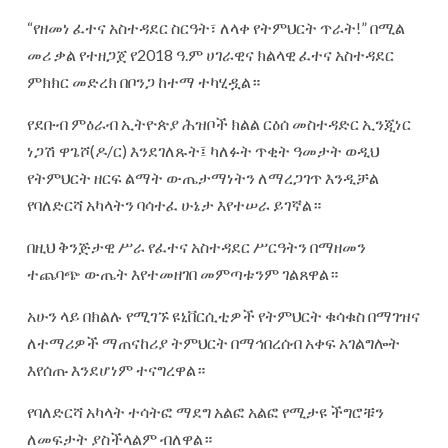
“የዘመነ ፈተና አስተዳደር ስርዓት፣ ለላቀ የትምህርት ጥራት!” በሚል
መሪ ቃል የተዘጋጀ የ2018 ዓ.ም ሀገራዊና ክልላዊ ፈተና አስተዳደር
ምክክር መድረክ በቦንጋ ከተማ ተካሂዷል።
የደቡብ ምዕራብ ኢትዮጵያ ሕዝቦች ክልል ርዕሰ መስተዳድር ኢንጂነር
ነጋሽ ዋጌሾ(ዶ/ር) እንደገለጹት፤ ካለፉት ጥቂት ዓመታት ወዲህ
የትምህርት ዘርፍ ልማት ውጤታማነትን ለማረጋገጥ እንዲቻል
የባለድርሻ አካላትን ባሳተፈ ሁኔታ እየተሠራ ይገኛል።
በዚህ ቅንጅታዊ ሥራ የፈተና አስተዳደር ሥርዓትን በማዘመን
ተጨባጭ ውጤት እየተመዘገበ መምጣቱንም ገልጸዋል።
አሁን ላይ በክልሉ የሚገኙ ዩኒቨርሲቲዎች የትምህርት ቁሳቁስ በማገዝና
ለተማሪዎች ማጠናከሪያ ትምህርት በማኅበረሰብ አቀፍ አገልግሎት
እየሰጡ እንደሆነም ተናግረዋል።
የባለድርሻ አካላት ተሳትፎ ማደግ አልፎ አልፎ የሚታዩ ችግሮቹን
ለመፍታት ያስችላልም ብለዋል።