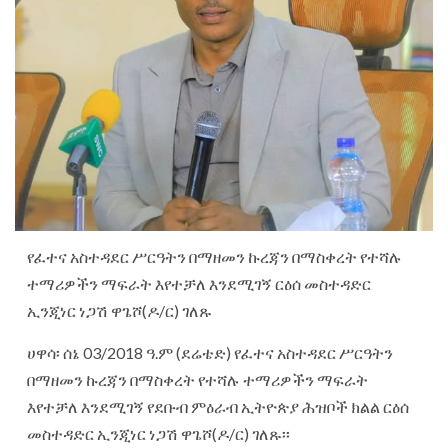
የፈተና አስተዳደር ሥርዓትን በማዘመን ኩረጃን በማስቀረት የተሻሉ
ተማሪዎችን ማፍራት እየተቻለ እንደሚገኝ ርዕሰ መስተዳድር
ኢንጂነር ነጋሽ ዋጌሾ(ዶ/ር) ገለጹ
ሀዋሳ፡ ሰኔ 03/2018 ዓ.ም (ደሬቴድ) የፈተና አስተዳደር ሥርዓትን
በማዘመን ኩረጃን በማስቀረት የተሻሉ ተማሪዎችን ማፍራት
እየተቻለ እንደሚገኝ የደቡብ ምዕራብ ኢትዮጵያ ሕዝቦች ክልል ርዕሰ
መስተዳድር ኢንጂነር ነጋሽ ዋጌሾ(ዶ/ር) ገለጹ፡፡