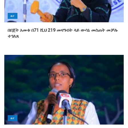
ዜና
በበጀት አመቱ በ71 ሺህ 219 መዛግብት ላይ ውሳኔ መስጠት መቻሉ
ተገለጸ
ዜና