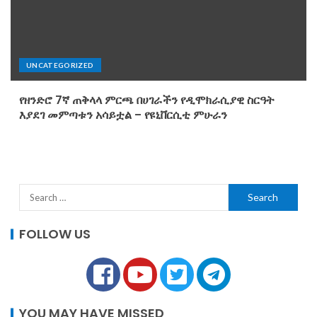
UNCATEGORIZED
የዘንድሮ 7ኛ ጠቅላላ ምርጫ በሀገራችን የዲሞክራሲያዊ ስርዓት
እያደገ መምጣቱን አሳይቷል – የዩኒቨርሲቲ ምሁራን
FOLLOW US
YOU MAY HAVE MISSED