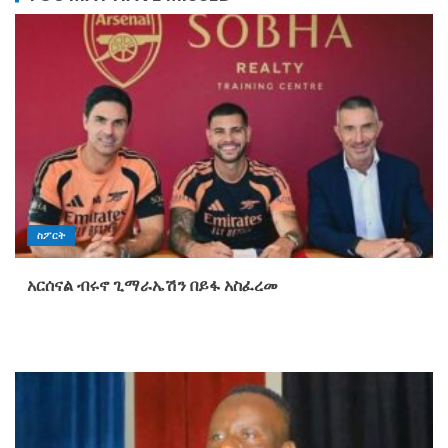
ስፖርት
አርሰናል ብሩኖ ጊማራኤሽን በይፋ አስፈረመ