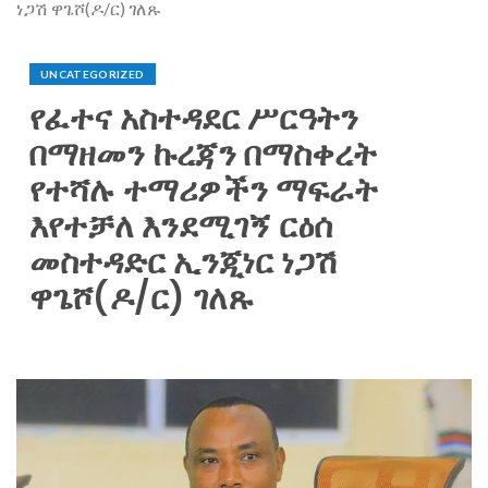
ነጋሽ ዋጌሾ(ዶ/ር) ገለጹ
UNCATEGORIZED
የፈተና አስተዳደር ሥርዓትን
በማዘመን ኩረጃን በማስቀረት
የተሻሉ ተማሪዎችን ማፍራት
እየተቻለ እንደሚገኝ ርዕሰ
መስተዳድር ኢንጂነር ነጋሽ
ዋጌሾ(ዶ/ር) ገለጹ