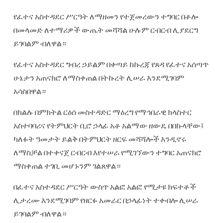
የፈተና አስተዳደር ሥርዓት ለማዘመን የተጀመረውን ተግባር በቶሎ
በመላመድ ለተማሪዎች ውጤት መሻሻል ሁሉም ርብርብ ሊያደርግ
ይገባልም ብለዋል።
የፈተና አስተዳደር ግብረ ኃይልም በቀጣይ ከኩረጃ የጸዳ የፈተና አሰጣጥ
ሁኔታን አጠናክሮ ለማስቀጠል በትኩረት ሊሠራ እንደሚገባም
አሳስበዋል።
በክልሉ በምክትል ርዕሰ መስተዳድር ማዕረግ የማኅበራዊ ክላስተር
አስተባባሪና የትምህርት ቢሮ ኃላፊ አቶ አልማው ዘውዴ በበኩላቸው፤
ካለፉት ዓመታት ይልቅ በትምህርት ዘርፍ መሻሻሎች እንዲኖሩ
ለማስቻል በተቀናጀ ርብርብ እየተሠራ የሚገኘውን ተግባር አጠናክሮ
ማስቀጠል ተገቢ መሆኑንም ገልጸዋል።
በፈተና አስተዳደር ሥርዓት ውስጥ አልፎ አልፎ የሚታዩ ክፍተቶች
ሊታረሙ እንደሚገባም የዘርፉ አመራር በኃላፊነት ተቀብሎ ሊሠራ
ይገባልም ብለዋል።