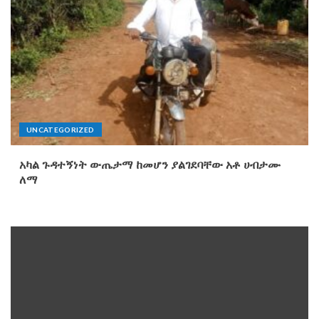
UNCATEGORIZED
‎‎አካል ጉዳተኝነት ውጤታማ ከመሆን ያልገደባቸው አቶ ሀብታሙ
ለማ