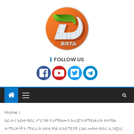
FOLLOW US
Home
የፈተና አስተዳደር ሥርዓትን በማዘመን ኩረጃን በማስቀረት የተሻሉ
ተማሪዎችን ማፍራት እየተቻለ እንደሚገኝ ርዕሰ መስተዳድር ኢንጂነር