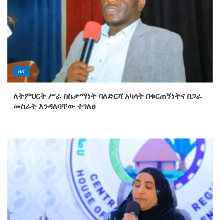
ዜና
ለትምህርት ሥራ ስኬታማነት ባለድርሻ አካላት በቁርጠኝነትና በጋራ
መስራት እንዳለባቸው ተገለፀ