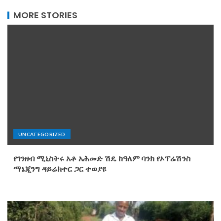
MORE STORIES
UNCATEGORIZED
የገንዘብ ሚኒስትሩ አቶ አሕመድ ሽዴ ከዓለም ባንክ የኦፕሬሽንስ
ማኔጂንግ ዳይሬክተር ጋር ተወያዩ