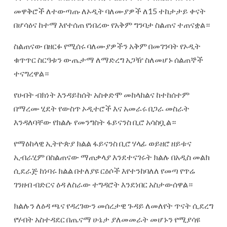
መዋቅሮች ለተውጣጡ ለኦዲት ባለሙያዎች ለ15 ተከታታይ ቀናት
በሆሳዕና ከተማ እየተሰጠ የነበረው የአቅም ግንባታ ስልጠና ተጠናቋል።
ስልጠናው በዘርፉ የሚሰሩ ባለሙያዎችን አቅም በመገንባት የኦዲት
ቁጥጥር ስርዓቱን ውጤታማ ለማድረግ አጋዥ ስለመሆኑ ሰልጠኞች
ተናግረዋል።
የሀብት ብክነት እንዳይከሰት አስቀድሞ መከላከልና ከተከሰተም
በማረሙ ሂደት የውስጥ ኦዲተሮች እና አመራሩ በጋራ መስራት
እንዳለባቸው የክልሉ የመንግስት ፋይናንስ ቢሮ አሳስቧል።
የማዕከላዊ ኢትዮጵያ ክልል ፋይናንስ ቢሮ ሃላፊ ወይዘሮ ዘይቱና
ኢብራሂም በስልጠናው ማጠቃላያ እንደተናገሩት ክልሉ በአዲስ መልክ
ሲደራጅ ከነባሩ ክልል በተለያዩ ርዕሶች እየተንከባለለ የመጣ የጥሬ
ገንዘብ ብድርና ዕዳ ለስራው ተግዳሮት እንደነበር አስታውሰዋል።
ክልሉን ለዕዳ ጫና የዳረገውን መሰረታዊ ጉዳይ ለመለየት ጥናት ሲደረግ
የሃብት አስተዳደር በጤናማ ሁኔታ ያለመመራት መሆኑን የሚያሳዩ