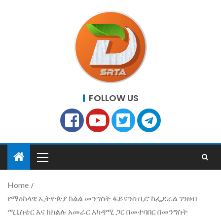
FOLLOW US
Home
የማዕከላዊ ኢትዮጵያ ክልል መንግስት ፋይናንስ ቢሮ ከፌደራል ገንዘብ
ሚኒስቴር እና ከክልሉ አመራር አካዳሚ ጋር በመተባበር በመንግስት