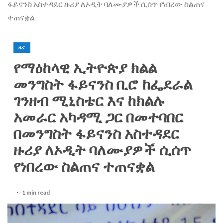
ፋይናንስ አስተዳደር ዙሪያ ለኦዲት ባለሙያዎች ሲሰጥ የነበረው ስልጠና
ተጠናቋል
ዜና
የማዕከላዊ ኢትዮጵያ ክልል
መንግስት ፋይናንስ ቢሮ ከፌደራል
ገንዘብ ሚኒስቴር እና ከክልሉ
አመራር አካዳሚ ጋር በመተባበር
በመንግስት ፋይናንስ አስተዳደር
ዙሪያ ለኦዲት ባለሙያዎች ሲሰጥ
የነበረው ስልጠና ተጠናቋል
1 min read