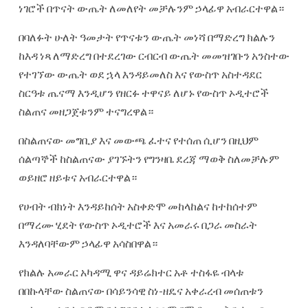
ነገሮች በጥናት ውጤት ለመለየት መቻሉንም ኃላፊዋ አብራርተዋል።
በባለፉት ሁለት ዓመታት የጥናቱን ውጤት መነሻ በማድረግ ክልሉን
ከእዳ ነጻ ለማድረግ በተደረገው ርብርብ ውጤት መመዝገቡን አንስተው
የተገኘው ውጤት ወደ ኋላ እንዳይመለስ እና የውስጥ አስተዳደር
ስርዓቱ ጤናማ እንዲሆን የዘርፉ ተዋናይ ለሆኑ የውስጥ ኦዲተሮች
ስልጠና መዘጋጀቱንም ተናግረዋል።
በስልጠናው መግቢያ እና መውጫ ፈተና የተሰጠ ሲሆን በዚህም
ሰልጣኞች ከስልጠናው ያገኙትን የግንዛቤ ደረጃ ማወቅ ስለመቻሉም
ወይዘሮ ዘይቱና አብራርተዋል።
የሀብት ብክነት እንዳይከሰት አስቀድሞ መከላከልና ከተከሰተም
በማረሙ ሂደት የውስጥ ኦዲተሮች እና አመራሩ በጋራ መስራት
እንዳለባቸውም ኃላፊዋ አሳስበዋል።
የክልሉ አመራር አካዳሚ ዋና ዳይሬክተር አቶ ተስፋዬ ብላቱ
በበኩላቸው ስልጠናው በሳይንሳዊ ስነ-ዘዴና አቀራረብ መሰጠቱን