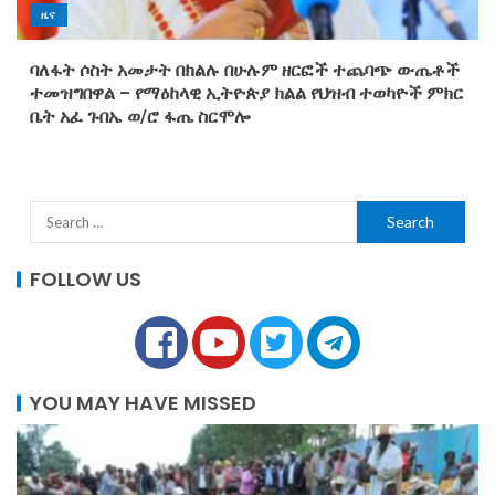
ዜና
ባለፋት ሶስት አመታት በክልሉ በሁሉም ዘርፎች ተጨባጭ ውጤቶች
ተመዝግበዋል – የማዕከላዊ ኢትዮጵያ ክልል የህዝብ ተወካዮች ምክር
ቤት አፈ ጉበኤ ወ/ሮ ፋጤ ስርሞሎ
FOLLOW US
YOU MAY HAVE MISSED