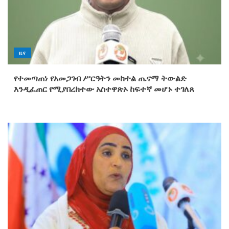
ዜና
የተመጣጠነ የአመጋገብ ሥርዓትን መከተል ጤናማ ትውልድ
እንዲፈጠር የሚያበረክተው አስተዋጽኦ ከፍተኛ መሆኑ ተገለጸ