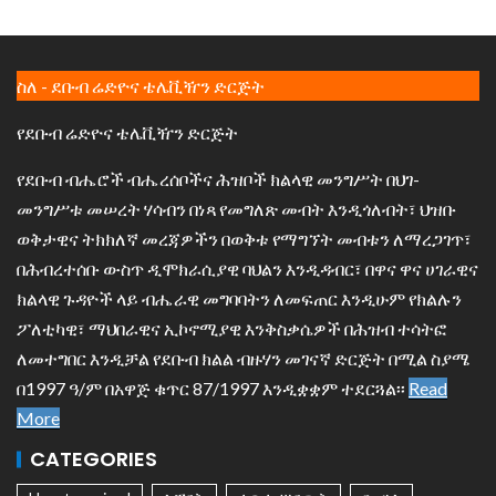
ስለ - ደቡብ ሬድዮና ቴሌቪዥን ድርጅት
የደቡብ ሬድዮና ቴሌቪዥን ድርጅት
የደቡብ ብሔሮች ብሔረሰቦችና ሕዝቦች ክልላዊ መንግሥት በህገ-
መንግሥቱ መሠረት ሃሳብን በነጻ የመግለጽ መብት እንዲጎለብት፣ ህዝቡ
ወቅታዊና ትክክለኛ መረጃዎችን በወቅቱ የማግኘት መብቱን ለማረጋገጥ፣
በሕብረተሰቡ ውስጥ ዲሞክራሲያዊ ባህልን እንዲዳብር፣ በዋና ዋና ሀገራዊና
ክልላዊ ጉዳዮች ላይ ብሔራዊ መግባባትን ለመፍጠር እንዲሁም የክልሉን
ፖለቲካዊ፣ ማህበራዊና ኢኮኖሚያዊ እንቅስቃሴዎች በሕዝብ ተሳትፎ
ለመተግበር እንዲቻል የደቡብ ክልል ብዙሃን መገናኛ ድርጅት በሚል ስያሜ
በ1997 ዓ/ም በአዋጅ ቁጥር 87/1997 እንዲቋቋም ተደርጓል፡፡
Read
More
CATEGORIES