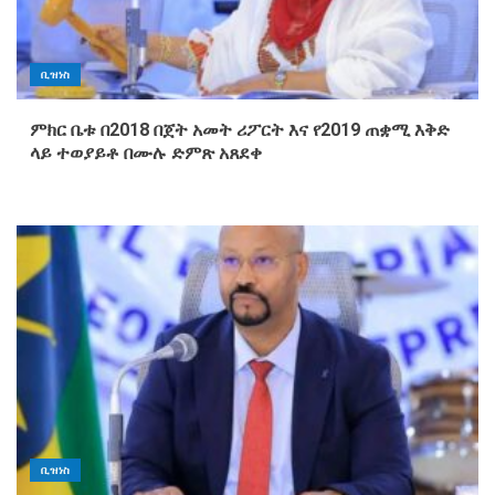
ቢዝነስ
ምክር ቤቱ በ2018 በጀት አመት ሪፖርት እና የ2019 ጠቋሚ እቅድ
ላይ ተወያይቶ በሙሉ ድምጽ አጸደቀ
ቢዝነስ