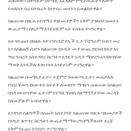
ጠቁመው፥ በቀጣይም በተግባር አፈጻጸም የሚያመጡትን ለውጥ
የመለካት ስራ በትኩረት እየተሰራ መሆኑን አመልክተዋል።
ስልጠናው በዘርፉ የተሰማሩ የባለሙያዎችን አቅም ያጎለበተ በመሆኑ
ውጤታማና ስኬታማ እንደነበርም አቶ ተስፋዬ ተናግረዋል።
አቶ ዛዛ ጨቡ በክልሉ ፋይናንስ ቢሮ የኤች ሲ ኦ ፕሮግራም ቡድን መሪ
እና አሰልጠኝ ሲሆኑ ስልጠናው ከኦዲት ሙያ ውጪ በሂሳብ ክፍያ እና
ግዢ ንብረት አስተዳደር ስርዓትን እንዴት ኦዲት ማድረግ እንዳለባቸው
ማወቅ እንዲችሉ እገዛ የላቀ እንደሆነም ተናግረዋል።
ስልጠናው በመግቢያ ፈተና ተጀምሮ በመውጫ ፈተና መጠቃለሉ
የነበራቸውን የእውቀት ክፍተት ለመለየት ማገዙን ጠቁመው ከስልጠና
በኋላ በተሰጣቸው ፈተናም የተሻለ ግንዛቤ ስለማግኘታቸው መረዳት
ስለመቻሉም አንስተዋል።
አንዳንድ ሰልጣኞች በሰጡት አሰተያየት ስልጠናው የዘርፉ ባለሙያዎች
የኦዲት ቁጥጥር ስርዓቱን ውጤታማ ማድረግ በሚችሉበት ደረጃ
አቅም የፈጠረ እንደሆነ ተናግረዋል።