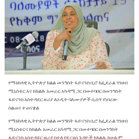
የማዕከላዊ ኢትዮጵያ ክልል መንግስት ፋይናንስ ቢሮ ከፌደራል ገንዘብ
ሚኒስቴር እና ከክልሉ አመራር አካዳሚ ጋር በመተባበር በመንግስት
ፋይናንስ አስተዳደር ዙሪያ ለኦዲት ባለሙያዎች ሲሰጥ የነበረው
ስልጠና ተጠናቋል
የማዕከላዊ ኢትዮጵያ ክልል መንግስት ፋይናንስ ቢሮ ከፌደራል ገንዘብ
ሚኒስቴርና ከክልሉ አመራር አካዳሚ ጋር በመተባበር በመንግስት
ፋይናንስ አስተዳደር ዙሪያ በተለያዩ ርዕሰ ጉዳዮች ከክልሉ ከሁሉም