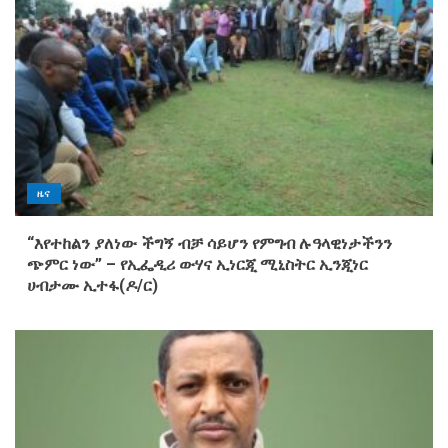
ዜና
“እየተከልን ያለነው ችግኝ ብቻ ሳይሆን የምግብ ሉዓላዊነታችንን
ጭምር ነው” – የኢፌዲሪ ውሃና ኢነርጂ ሚኒስትር ኢንጂነር
ሀብታሙ ኢተፋ(ዶ/ር)