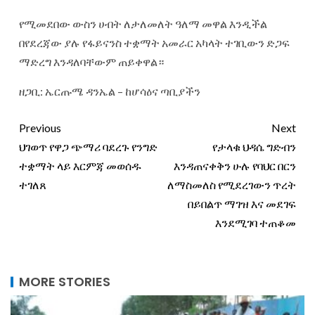
የሚመደበው ውስን ሀብት ለታለመለት ዓለማ መዋል እንዲችል
በየደረጃው ያሉ የፋይናንስ ተቋማት አመራር አካላት ተገቢውን ድጋፍ
ማድረግ እንዳለባቸውም ጠይቀዋል።
ዘጋቢ: ኤርጡሜ ዳንኤል – ከሆሳዕና ጣቢያችን
Previous
Next
ህገወጥ የዋጋ ጭማሪ ባደረጉ የንግድ
የታላቁ ህዳሴ ግድብን
ተቋማት ላይ እርምጃ መወሰዱ
እንዳጠናቀቅን ሁሉ የባህር በርን
ተገለጸ
ለማስመለስ የሚደረገውን ጥረት
በይበልጥ ማገዝ እና መደገፍ
እንደሚገባ ተጠቆመ
MORE STORIES