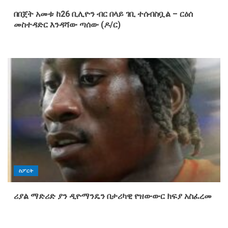
በበጀት አመቱ ከ26 ቢሊዮን ብር በላይ ገቢ ተሰብስቧል – ርዕሰ
መስተዳድር እንዳሻው ጣሰው (ዶ/ር)
ስፖርት
ሪያል ማድሪድ ያን ዲዮማንዴን በታሪካዊ የዝውውር ክፍያ አስፈረመ