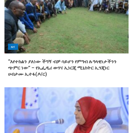
ዜና
“እየተከልን ያለነው ችግኝ ብቻ ሳይሆን የምግብ ሉዓላዊነታችንን
ጭምር ነው” – የኢፌዲሪ ውሃና ኢነርጂ ሚኒስትር ኢንጂነር
ሀብታሙ ኢተፋ(ዶ/ር)