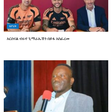
ስፖርት
አርሰናል ብሩኖ ጊማራኤሽን በይፋ አስፈረመ