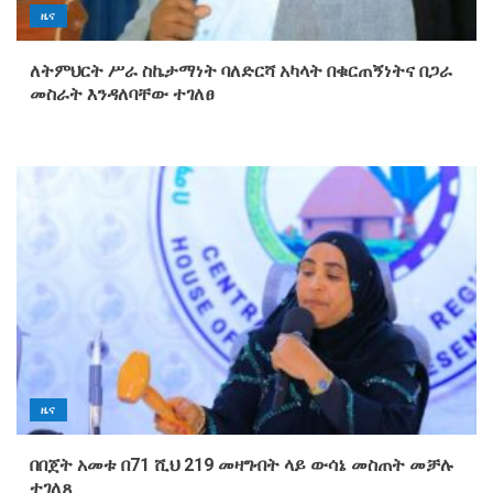
ዜና
ለትምህርት ሥራ ስኬታማነት ባለድርሻ አካላት በቁርጠኝነትና በጋራ
መስራት እንዳለባቸው ተገለፀ
ዜና
በበጀት አመቱ በ71 ሺህ 219 መዛግብት ላይ ውሳኔ መስጠት መቻሉ
ተገለጸ