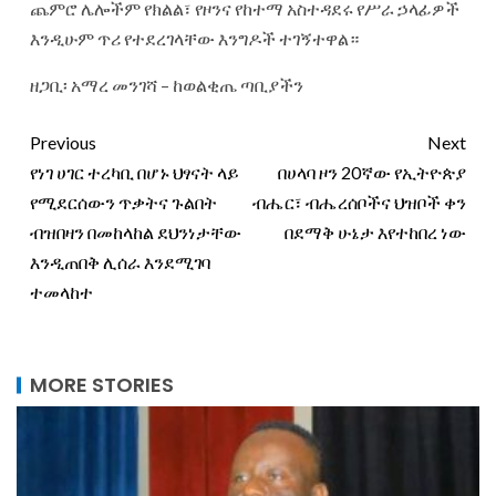
ጨምሮ ሌሎችም የክልል፣ የዞንና የከተማ አስተዳደሩ የሥራ ኃላፊዎች
እንዲሁም ጥሪ የተደረገላቸው እንግዶች ተገኝተዋል።
ዘጋቢ፡ አማረ መንገሻ – ከወልቂጤ ጣቢያችን
Previous
Next
የነገ ሀገር ተረካቢ በሆኑ ህፃናት ላይ
በሀላባ ዞን 20ኛው የኢትዮጵያ
የሚደርሰውን ጥቃትና ጉልበት
ብሔር፣ ብሔረሰቦችና ህዝቦች ቀን
ብዝበዛን በመከላከል ደህንነታቸው
በደማቅ ሁኔታ እየተከበረ ነው
እንዲጠበቅ ሊሰራ እንደሚገባ
ተመላከተ
MORE STORIES