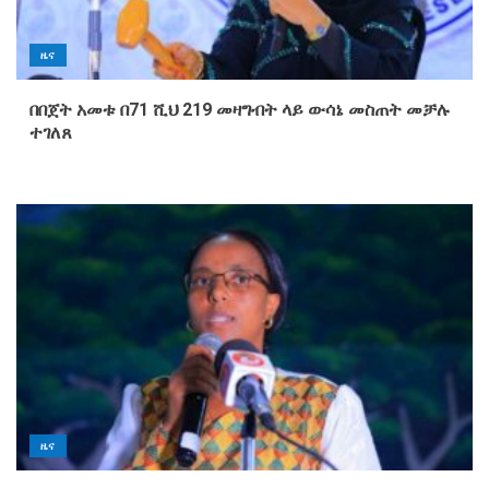
ዜና
በበጀት አመቱ በ71 ሺህ 219 መዛግብት ላይ ውሳኔ መስጠት መቻሉ
ተገለጸ
ዜና