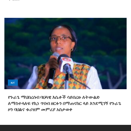
ዜና
የጉራጌ ማህበረሰብ ባህላዊ እሴቶች ሳይበረዙ ለትውልድ
ለማስተላለፍ የኪነ ጥበብ ዘርፉን በማጠናከር ላይ እንደሚገኝ የጉራጌ
ዞን ባህልና ቱሪዝም መምሪያ አስታወቀ