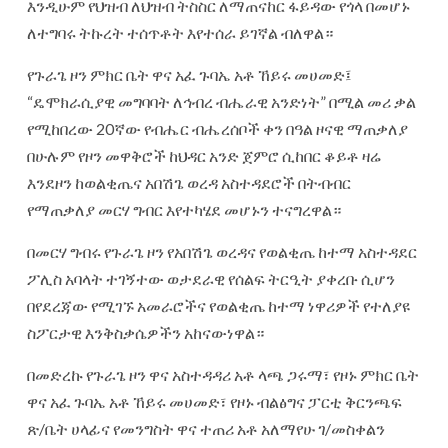
እንዲሁም የህዝብ ለህዝብ ትስስር ለማጠናከር ፋይዳው የጎላ በመሆኑ
ለተግባሩ ትኩረት ተሰጥቶት እየተሰራ ይገኛል ብለዋል።
የጉራጌ ዞን ምክር ቤት ዋና አፈ ጉባኤ አቶ ኸይሩ መሀመድ፤
“ዴሞክራሲያዊ መግባባት ለኅብረ ብሔራዊ አንድነት” በሚል መሪ ቃል
የሚከበረው 20ኛው የብሔር ብሔረሰቦች ቀን በዓል ዞናዊ ማጠቃለያ
በሁሉም የዞን መዋቅሮች ከህዳር አንድ ጀምሮ ሲከበር ቆይቶ ዛሬ
እንደዞን ከወልቂጤና አበሽጌ ወረዳ አስተዳደሮች በትብብር
የማጠቃለያ መርሃ ግብር እየተካሄደ መሆኑን ተናግረዋል።
በመርሃ ግብሩ የጉራጌ ዞን የአበሽጌ ወረዳና የወልቂጤ ከተማ አስተዳደር
ፖሊስ አባላት ተገኝተው ወታደራዊ የሰልፍ ትርዒት ያቀረቡ ሲሆን
በየደረጃው የሚገኙ አመራሮችና የወልቂጤ ከተማ ነዋሪዎች የተለያዩ
ስፖርታዊ እንቅስቃሴዎችን አከናውነዋል።
በመድረኩ የጉራጌ ዞን ዋና አስተዳዳሪ አቶ ላጫ ጋሩማ፣ የዞኑ ምክር ቤት
ዋና አፈ ጉባኤ አቶ ኸይሩ መሀመድ፣ የዞኑ ብልፅግና ፓርቲ ቅርንጫፍ
ጽ/ቤት ሀላፊና የመንግስት ዋና ተጠሪ አቶ አለማየሁ ገ/መስቀልን