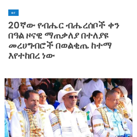
ዜና
20ኛው የብሔር ብሔረሰቦች ቀን
በዓል ዞናዊ ማጠቃለያ በተለያዩ
መረሀግብሮች በወልቂጤ ከተማ
እየተከበረ ነው