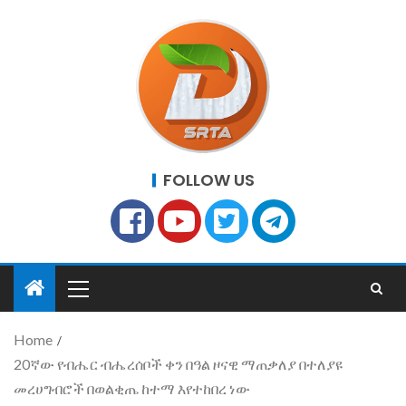
FOLLOW US
Home
20ኛው የብሔር ብሔረሰቦች ቀን በዓል ዞናዊ ማጠቃለያ በተለያዩ
መረሀግብሮች በወልቂጤ ከተማ እየተከበረ ነው