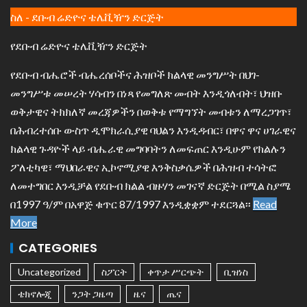
ስለ - ደቡብ ሬድዮና ቴሌቪዥን ድርጅት
የደቡብ ሬድዮና ቴሌቪዥን ድርጅት
የደቡብ ብሔሮች ብሔረሰቦችና ሕዝቦች ክልላዊ መንግሥት በህገ-
መንግሥቱ መሠረት ሃሳብን በነጻ የመግለጽ መብት እንዲጎለብት፣ ህዝቡ
ወቅታዊና ትክክለኛ መረጃዎችን በወቅቱ የማግኘት መብቱን ለማረጋገጥ፣
በሕብረተሰቡ ውስጥ ዲሞክራሲያዊ ባህልን እንዲዳብር፣ በዋና ዋና ሀገራዊና
ክልላዊ ጉዳዮች ላይ ብሔራዊ መግባባትን ለመፍጠር እንዲሁም የክልሉን
ፖለቲካዊ፣ ማህበራዊና ኢኮኖሚያዊ እንቅስቃሴዎች በሕዝብ ተሳትፎ
ለመተግበር እንዲቻል የደቡብ ክልል ብዙሃን መገናኛ ድርጅት በሚል ስያሜ
በ1997 ዓ/ም በአዋጅ ቁጥር 87/1997 እንዲቋቋም ተደርጓል፡፡
Read
More
CATEGORIES
Uncategorized
ስፖርት
ቀጥታ ሥርጭት
ቢዝነስ
ቴክኖሎጂ
ንጋት ጋዜጣ
ዜና
ጤና