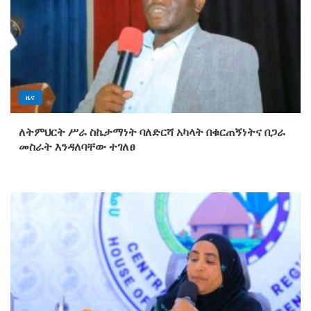
ዜና
ለትምህርት ሥራ ስኬታማነት ባለድርሻ አካላት በቁርጠኝነትና በጋራ
መስራት እንዳለባቸው ተገለፀ