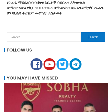
የጉራጌ ማህበረሰብ ባህላዊ እሴቶች ሳይበረዙ ለትውልድ
ለማስተላለፍ የኪነ ጥበብ ዘርፉን በማጠናከር ላይ እንደሚገኝ የጉራጌ
ዞን ባህልና ቱሪዝም መምሪያ አስታወቀ
FOLLOW US
YOU MAY HAVE MISSED