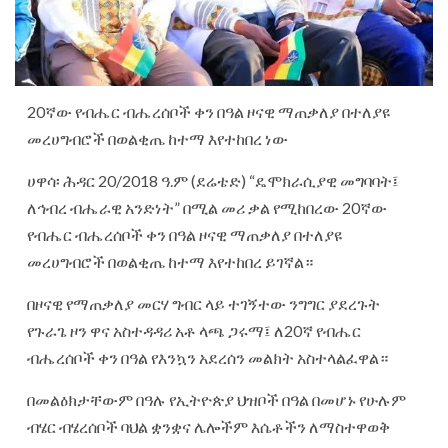
20ኛው የብሔር ብሔረሰቦች ቀን በዓል ዞናዊ ማጠቃለያ በተለያዩ
መረሀግብሮች በወልቂጤ ከተማ እየተከበረ ነው
ሀዋሳ፡ ሕዳር 20/2018 ዓ.ም (ደሬቴድ) “ዴሞክራሲያዊ መግባባት፤
ለኅብረ ብሔራዊ አንድነት” በሚል መሪ ቃል የሚከበረው 20ኛው
የብሔር ብሔረሰቦች ቀን በዓል ዞናዊ ማጠቃለያ በተለያዩ
መረሀግብሮች በወልቂጤ ከተማ እየተከበረ ይገኛል።
በዞናዊ የማጠቃለያ መርሃ ግብር ላይ ተገኝተው ንግግር ያደረጉት
የጉራጌ ዞን ዋና አስተዳዳሪ አቶ ላጫ ጋሩማ፤ ለ20ኛ የብሔር
ብሔረሰቦች ቀን በዓል የእንኳን አደረሰን መልክት አስተላልፈዋል።
በመልዕክታቸውም በዓሉ የኢትዮጵያ ህዝቦች በዓል በመሆኑ የሁሉም
ብሄር ብሄረሰቦች ባህል ቋንቋና ሌሎችም እሴቶችን ለማስተዋወቅ