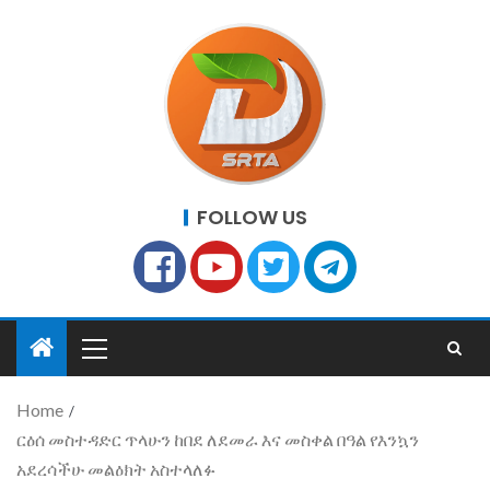
FOLLOW US
Home
ርዕሰ መስተዳድር ጥላሁን ከበደ ለደመራ እና መስቀል በዓል የእንኳን
አደረሳችሁ መልዕክት አስተላለፉ