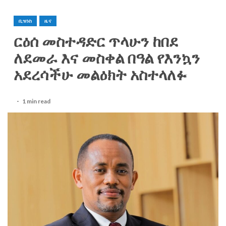
ቢዝነስ
ዜና
ርዕሰ መስተዳድር ጥላሁን ከበደ
ለደመራ እና መስቀል በዓል የእንኳን
አደረሳችሁ መልዕክት አስተላለፉ
1 min read