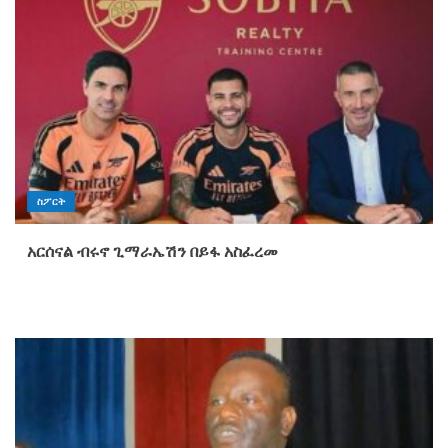
ስፖርት
አርሰናል ብሩኖ ጊማራኤሽን በይፋ አስፈረመ