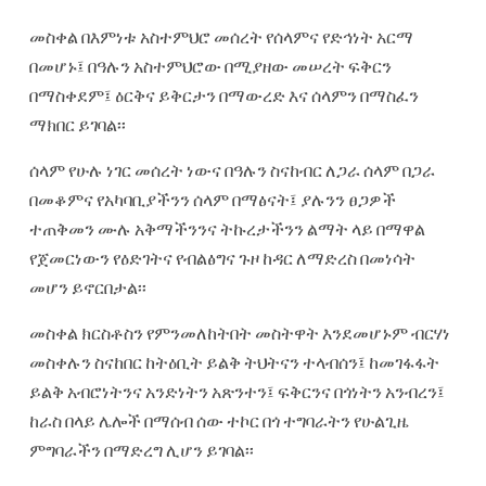
መስቀል በእምነቱ አስተምህሮ መሰረት የሰላምና የድኅነት አርማ
በመሆኑ፤ በዓሉን አስተምህሮው በሚያዘው መሠረት ፍቅርን
በማስቀደም፤ ዕርቅና ይቅርታን በማውረድ እና ሰላምን በማስፈን
ማክበር ይገባል፡፡
ሰላም የሁሉ ነገር መሰረት ነውና በዓሉን ስናከብር ለጋራ ሰላም በጋራ
በመቆምና የአካባቢያችንን ሰላም በማፅናት፤ ያሉንን ፀጋዎች
ተጠቅመን ሙሉ አቅማችንንና ትኩረታችንን ልማት ላይ በማዋል
የጀመርነውን የዕድገትና የብልፅግና ጉዞ ከዳር ለማድረስ በመነሳት
መሆን ይኖርበታል፡፡
መስቀል ክርስቶስን የምንመለከትበት መስትዋት እንደመሆኑም ብርሃነ
መስቀሉን ስናከበር ከትዕቢት ይልቅ ትህትናን ተላብሰን፤ ከመገፋፋት
ይልቅ አብሮነትንና አንድነትን አጽንተን፤ ፍቅርንና በጎነትን አንብረን፤
ከራስ በላይ ሌሎች በማሰብ ሰው ተኮር በጎ ተግባራትን የሁልጊዜ
ምግባራችን በማድረግ ሊሆን ይገባል፡፡