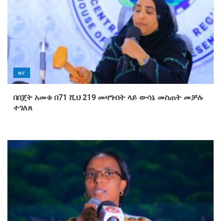
ዜና
በበጀት አመቱ በ71 ሺህ 219 መዛግብት ላይ ውሳኔ መስጠት መቻሉ
ተገለጸ