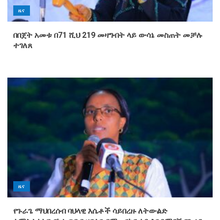
ዜና
በበጀት አመቱ በ71 ሺህ 219 መዛግብት ላይ ውሳኔ መስጠት መቻሉ
ተገለጸ
ዜና
የጉራጌ ማህበረሰብ ባህላዊ እሴቶች ሳይበረዙ ለትውልድ