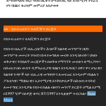
ለማስተላለፍ የኪነ ጥበብ ዘርፉን በማጠናከር ላይ እንደሚገኝ የጉራጌ
ዞን ባህልና ቱሪዝም መምሪያ አስታወቀ
ስለ - ደቡብ ሬድዮና ቴሌቪዥን ድርጅት
የደቡብ ሬድዮና ቴሌቪዥን ድርጅት
የደቡብ ብሔሮች ብሔረሰቦችና ሕዝቦች ክልላዊ መንግሥት በህገ-
መንግሥቱ መሠረት ሃሳብን በነጻ የመግለጽ መብት እንዲጎለብት፣ ህዝቡ
ወቅታዊና ትክክለኛ መረጃዎችን በወቅቱ የማግኘት መብቱን ለማረጋገጥ፣
በሕብረተሰቡ ውስጥ ዲሞክራሲያዊ ባህልን እንዲዳብር፣ በዋና ዋና ሀገራዊና
ክልላዊ ጉዳዮች ላይ ብሔራዊ መግባባትን ለመፍጠር እንዲሁም የክልሉን
ፖለቲካዊ፣ ማህበራዊና ኢኮኖሚያዊ እንቅስቃሴዎች በሕዝብ ተሳትፎ
ለመተግበር እንዲቻል የደቡብ ክልል ብዙሃን መገናኛ ድርጅት በሚል ስያሜ
በ1997 ዓ/ም በአዋጅ ቁጥር 87/1997 እንዲቋቋም ተደርጓል፡፡
Read
More