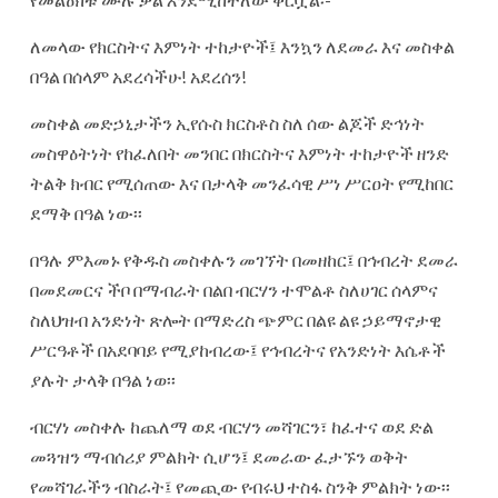
ለመላው የክርስትና እምነት ተከታዮች፤ እንኳን ለደመራ እና መስቀል
በዓል በሰላም አደረሳችሁ! አደረሰን!
መስቀል መድኃኒታችን ኢየሱስ ክርስቶስ ስለ ሰው ልጆች ድኅነት
መስዋዕትነት የከፈለበት መንበር በክርስትና እምነት ተከታዮች ዘንድ
ትልቅ ክብር የሚሰጠው እና በታላቅ መንፈሳዊ ሥነ ሥርዐት የሚከበር
ደማቅ በዓል ነው፡፡
በዓሉ ምእመኑ የቅዱስ መስቀሉን መገኘት በመዘከር፤ በኅብረት ደመራ
በመደመርና ችቦ በማብራት በልበ ብርሃን ተሞልቶ ስለሀገር ሰላምና
ስለህዝብ አንድነት ጽሎት በማድረስ ጭምር በልዩ ልዩ ኃይማኖታዊ
ሥርዓቶች በአደባባይ የሚያከብረው፤ የኅብረትና የአንድነት እሴቶች
ያሉት ታላቅ በዓል ነወ፡፡
ብርሃነ መስቀሉ ከጨለማ ወደ ብርሃን መሻገርን፣ ከፈተና ወደ ድል
መጓዝን ማብሰሪያ ምልክት ሲሆን፤ ደመራው ፈታኙን ወቅት
የመሻገራችን ብስራት፤ የመጪው የብሩህ ተስፋ ስንቅ ምልክት ነው፡፡