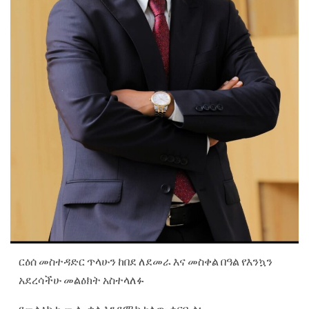
ርዕሰ መስተዳድር ጥላሁን ከበደ ለደመራ እና መስቀል በዓል የእንኳን
አደረሳችሁ መልዕክት አስተላለፉ
የመልዕክቱ ሙሉ ቃል እንደሚከተለው ቀርቧል፡-