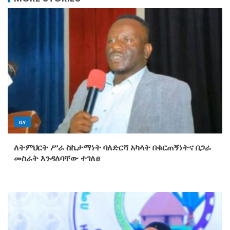
ዜና
ለትምህርት ሥራ ስኬታማነት ባለድርሻ አካላት በቁርጠኝነትና በጋራ
መስራት እንዳለባቸው ተገለፀ