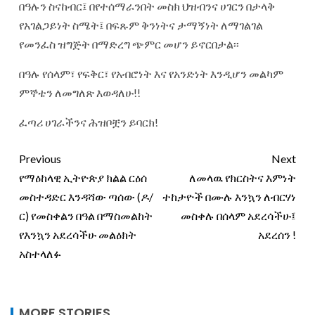
በዓሉን ስናከብር፤ በየተሰማራንበት መስክ ህዝብንና ሀገርን በታላቅ
የአገልጋይነት ስሜት፤ በፍጹም ቅንነትና ታማኝነት ለማገልገል
የመንፈስ ዝግጅት በማድረግ ጭምር መሆን ይኖርበታል፡፡
በዓሉ የሰላም፣ የፍቅር፣ የአብሮነት እና የአንድነት እንዲሆን መልካም
ምኞቴን ለመግለጽ እወዳለሁ!!
ፈጣሪ ሀገራችንና ሕዝቦቿን ይባርክ!
Previous
Next
የማዕከላዊ ኢትዮጵያ ክልል ርዕሰ
ለመላዉ የክርስትና እምነት
መስተዳድር እንዳሻው ጣሰው (ዶ/
ተከታዮች በሙሉ እንኳን ለብርሃነ
ር) የመስቀልን በዓል በማስመልከት
መስቀሉ በሰላም አደረሳችሁ፤
የእንኳን አደረሳችሁ መልዕክት
አደረሰን !
አስተላለፉ
MORE STORIES