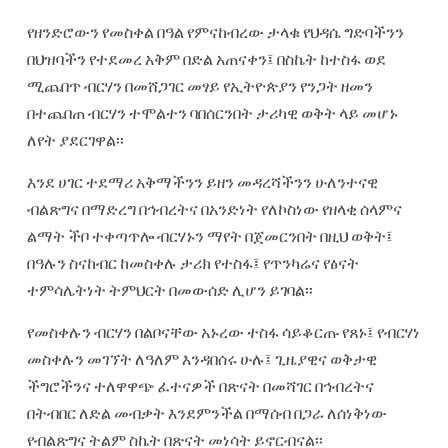
የዘንድሮውን የመስቀል በዓል የምናከብረው ታላቁ የህዳሴ ግድባችንን
በህዝባችን የተደመረ አቅም በድል አጠናቀን፤ በስኬት ከተስፋ ወደ
ሚጨበጥ ብርሃን በመሸጋገር መፃይ የኢትዮጵያን የንጋት ዘመን
በተጨበጠ ብርሃን ተሞልተን ባበሰርንበት ታሪካዊ ወቅት ላይ መሆኑ
ለየት ያደርገዋል፡፡
እንደ ሀገር ተደማሪ አቅማችንን ይዘን መዳረሻችንን ሁለንተናዊ
ብልጽግና በማድረግ በኅብረትና በአንድነት የለኮስነው የዘላቂ ሰላምና
ልማት ችቦ ተቀጣጥሎ ብርሃኑን ማየት በጀመርንበት በዚህ ወቅት፤
በዓሉን ስናከብር ከመስቀሉ ታሪክ የተስፋ፤ የጥንካሬና የፅናት
ተምሳሌትነት ትምህርት በመውሰድ ሊሆን ይገባል፡፡
የመስቀሉን ብርሃን በልቦናቸው አኑረው ተስፋ ሳይቆርጡ የጸኑ፤ የብርሃነ
መስቀሉን መገኘት ለዓለም እንዳበሰሩ ሁሉ፤ ጊዜያዊና ወቅታዊ
ችግሮችንና ተለዋዋጭ ፈተናዎች በጽናት በመሻገር በኅብረትና
በትብበር ለድል መብቃት እንደምንችል በማሰብ በጋራ ለሰነቅነው
የብልጽግና ትልም ስኬት በጽናት መነሳት ይኖርብናል፡፡