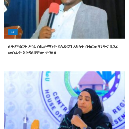
ዜና
ለትምህርት ሥራ ስኬታማነት ባለድርሻ አካላት በቁርጠኝነትና በጋራ
መስራት እንዳለባቸው ተገለፀ