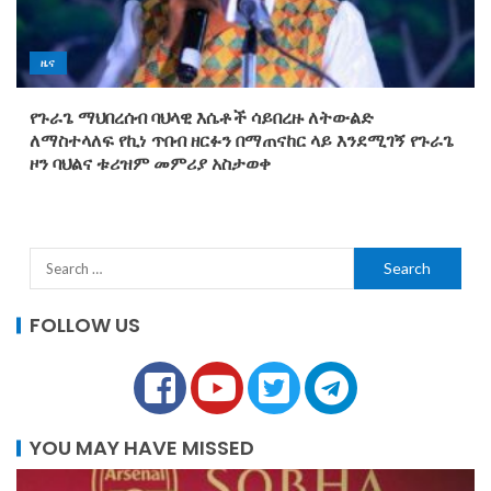
ዜና
የጉራጌ ማህበረሰብ ባህላዊ እሴቶች ሳይበረዙ ለትውልድ
ለማስተላለፍ የኪነ ጥበብ ዘርፉን በማጠናከር ላይ እንደሚገኝ የጉራጌ
ዞን ባህልና ቱሪዝም መምሪያ አስታወቀ
FOLLOW US
YOU MAY HAVE MISSED