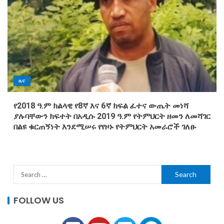
ዜና
የ2018 ዓ.ም ክልላዊ የ8ኛ እና 6ኛ ክፍል ፈተና ውጤት መነሻ
ያሉባቸውን ክፍተት በአዲሱ 2019 ዓ.ም የትምህርት ዘመን ለመሻገር
በልዩ ቁርጠኝነት እንደሚሠሩ የየዞኑ የትምህርት አመራሮች ገለፁ
FOLLOW US