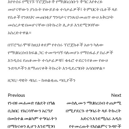
እየተሰሩ የሚገኙ ፕሮጀክቶች የማህበረሰቡን ችግር እየቀረፉ
መሆናቸውን ያነሱት የውይይቱ ተሳታፊዎች፤ ትምህርት ቤቶች ላይ
የሴቶች የንጽህና መጠበቂያ ግንባታና የንጹህ መጠጥ ውሀ አቅርቦት
መሰረታዊ በመሆናቸው በትኩረት ሊታይ እንደሚገባቸው
አስረድተዋል።
በፕሮግራሞቹ ከዚህ ቀደም የተሰሩ ፕሮጀክቶች አሁን ካለው
የማህበረሰብ ክፍል ጋር ተመጣጣኝ ባለመሆኑ የማስፋፊያ ስራዎች
እንዲሰሩ የጠቆሙት ተሳታፊዎቹ፤ ቁፋሮ ተደርጎ የቆሙ የውሀ
ጉድጓዶችን ለማጠናቀቅ ትኩረት እንዲደረግበት አሳስበዋል።
ዘጋቢ፡ ዳዊት ዳበራ – ከወልቂጤ ጣቢያችን
Previous
Next
የነብዩ መሐመድ የልደት በዓል
ሙስሊሙን ማህበረሰብ ተጠቃሚ
ሲከበር የእርሳቸውን አርዓያ
በሚያደርጉ ተግባራት ላይ ትኩረት
በመከተል መልካም ተግባራትን
አድርጎ እንደሚሰራ አዲስ
በማከናወን ሊሆን እንደሚገባ
የተመረጡት የእስልምና ጉዳዮች