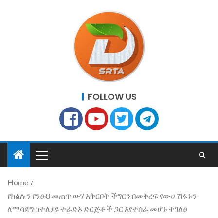
FOLLOW US
Home
የክልሉን የንፁህ መጠጥ ውሃ አቅርቦት ችግርን በመቅረፍ የውሀ ሽፋኑን
ለማሳደግ ከተለያዩ ተራድኦ ድርጅቶች ጋር እየተሰራ መሆኑ ተገለፀ