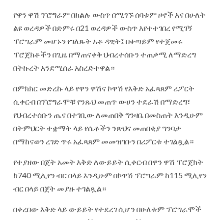
የዋን ዋሽ ፕሮግራም በክልሉ ውስጥ በሚገኙ ሰባቱም ዞኖች እና በሁለት
ልዩ ወረዳዎች በድምሩ በ21 ወረዳዎች ውስጥ እየተተገበረ የሚገኝ
ፕሮግራም መሆኑን የገለጹት አቶ ዳዊት፤ በቀጣይም የተጀመሩ
ፕሮጀክቶችን በጊዜ በማጠናቀቅ ህብረተሰቡን ተጠቃሚ ለማድረግ
በትኩረት እንደሚሰራ አስረድተዋል።
በምክክር መድረኩ ላይ የዋን ዋሽና ኮዋሽ የእቅድ አፈጻጸም ሪፖርት
ሲቀርብ በፕሮግራሞቹ የንጹህ መጠጥ ውሀን ተደራሽ በማድረግ፣
የህብረተሰቡን ጤና በተገቢው ለመጠበቅ ግንዛቤ በመስጠት እንዲሁም
በትምህርት ተቋማት ላይ የሴቶችን ንጽህና መጠበቂያ ግንባታ
በማከናወን ረገድ ጥሩ አፈጻጸም መመዝገቡን በሪፖርቱ ተገልጿል።
የተያዘው በጀት አመት እቅድ ለውይይት ሲቀርብ በዋን ዋሽ ፕሮጀክት
ከ740 ሚሊየን ብር በላይ እንዲሁም በኮዋሽ ፕሮግራም ከ115 ሚሊየን
ብር በላይ በጀት መያዙ ተገልጿል።
በቀረበው እቅድ ላይ ውይይት የተደረገ ሲሆን በሁለቱም ፕሮግራሞች