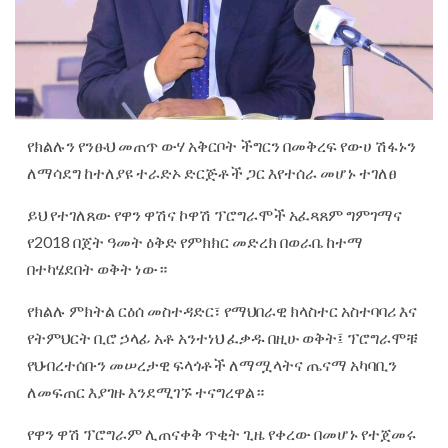
የክልሉን የንፁህ መጠጥ ውሃ አቅርቦት ችግርን በመቅረፍ የውሀ ሽፋኑን
ለማሳደግ ከተለያዩ ተራድኦ ድርጅቶች ጋር እየተሰራ መሆኑ ተገለፀ
ይህ የተገለጸው የዋን ዋሽና ኮዋሽ ፕሮግራሞች አፈጻጸም ግምገማና
የ2018 በጀት ዓመት ዕቅድ የምክክር መድረክ በወራቤ ከተማ
በተካሄደበት ወቅት ነው።
የክልሉ ምክትል ርዕሰ መስተዳድር፣ የማህበራዊ ክላስተር አስተባባሪ እና
የትምህርት ቢሮ ኃላፊ አቶ አንተነህ ፈቃዱ በዚሁ ወቅት፤ ፕሮግራሞቹ
የህብረተሰቡን መሠረታዊ ፍላጎቶች ለማሟላትና ጤናማ አካባቢን
ለመፍጠር እያገዙ እንደሚገኙ ተናግረዋል።
የዋን ዋሽ ፕሮግራም ሊጠናቀቅ ጥቂት ጊዜ የቀረው በመሆኑ የተጀመሩ