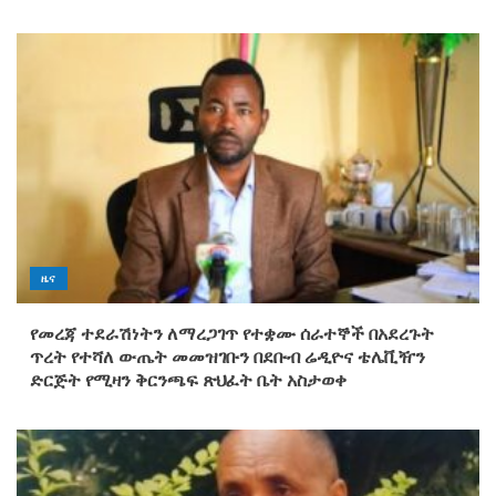
ዜና
የመረጃ ተደራሽነትን ለማረጋገጥ የተቋሙ ሰራተኞች በአደረጉት
ጥረት የተሻለ ውጤት መመዝገቡን በደቡብ ሬዲዮና ቴሌቪዥን
ድርጅት የሚዛን ቅርንጫፍ ጽህፈት ቤት አስታወቀ