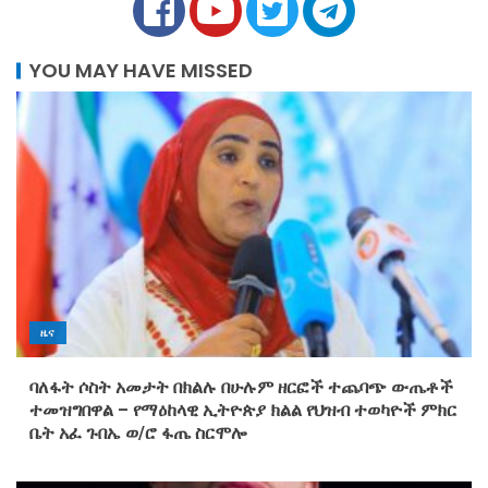
YOU MAY HAVE MISSED
ዜና
ባለፋት ሶስት አመታት በክልሉ በሁሉም ዘርፎች ተጨባጭ ውጤቶች
ተመዝግበዋል – የማዕከላዊ ኢትዮጵያ ክልል የህዝብ ተወካዮች ምክር
ቤት አፈ ጉበኤ ወ/ሮ ፋጤ ስርሞሎ