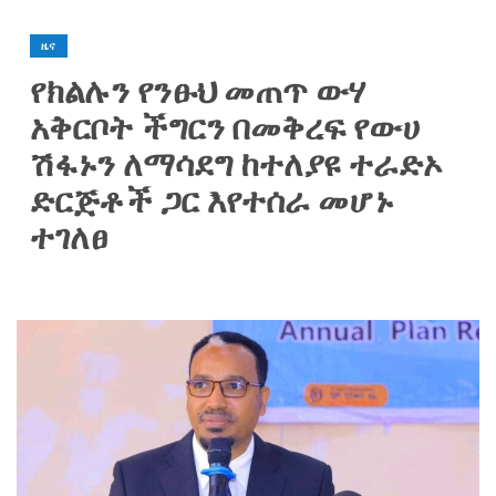
ዜና
የክልሉን የንፁህ መጠጥ ውሃ
አቅርቦት ችግርን በመቅረፍ የውሀ
ሽፋኑን ለማሳደግ ከተለያዩ ተራድኦ
ድርጅቶች ጋር እየተሰራ መሆኑ
ተገለፀ