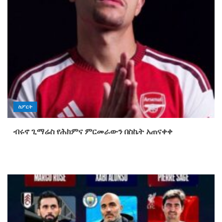
ስፖርት
ብሩኖ ጊማሬስ የሕክምና ምርመራውን በስኬት አጠናቀቀ