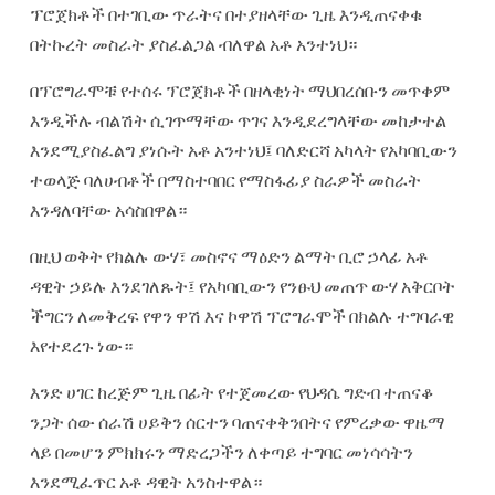
ፕሮጀክቶች በተገቢው ጥራትና በተያዘላቸው ጊዜ እንዲጠናቀቁ
በትኩረት መስራት ያስፈልጋል ብለዋል አቶ አንተነህ።
በፕሮግራሞቹ የተሰሩ ፕሮጀክቶች በዘላቂነት ማህበረሰቡን መጥቀም
እንዲችሉ ብልሽት ሲገጥማቸው ጥገና እንዲደረግላቸው መከታተል
እንደሚያስፈልግ ያነሱት አቶ አንተነህ፤ ባለድርሻ አካላት የአካባቢውን
ተወላጅ ባለሀብቶች በማስተባበር የማስፋፊያ ስራዎች መስራት
እንዳለባቸው አሳስበዋል።
በዚህ ወቅት የክልሉ ውሃ፣ መስኖና ማዕድን ልማት ቢሮ ኃላፊ አቶ
ዳዊት ኃይሉ እንደገለጹት፤ የአካባቢውን የንፁህ መጠጥ ውሃ አቅርቦት
ችግርን ለመቅረፍ የዋን ዋሽ እና ኮዋሽ ፕሮግራሞች በክልሉ ተግባራዊ
እየተደረጉ ነው።
እንድ ሀገር ከረጅም ጊዜ በፊት የተጀመረው የህዳሴ ግድብ ተጠናቆ
ንጋት ሰው ሰራሽ ሀይቅን ሰርተን ባጠናቀቅንበትና የምረቃው ዋዜማ
ላይ በመሆን ምክክሩን ማድረጋችን ለቀጣይ ተግባር መነሳሳትን
እንደሚፈጥር አቶ ዳዊት አንስተዋል።