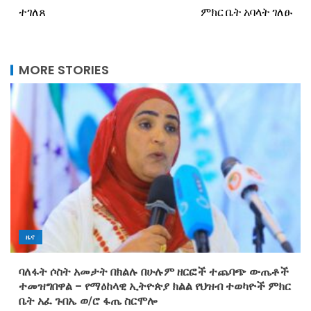
ተገለጸ
ምክር ቤት አባላት ገለፁ
MORE STORIES
ዜና
ባለፋት ሶስት አመታት በክልሉ በሁሉም ዘርፎች ተጨባጭ ውጤቶች
ተመዝግበዋል – የማዕከላዊ ኢትዮጵያ ክልል የህዝብ ተወካዮች ምክር
ቤት አፈ ጉበኤ ወ/ሮ ፋጤ ስርሞሎ