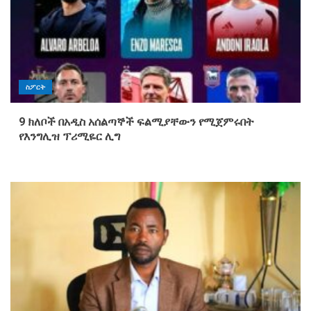
ስፖርት
9 ክለቦች በአዲስ አሰልጣኞች ፍልሚያቸውን የሚጀምሩበት
የእንግሊዝ ፕሪሚዬር ሊግ