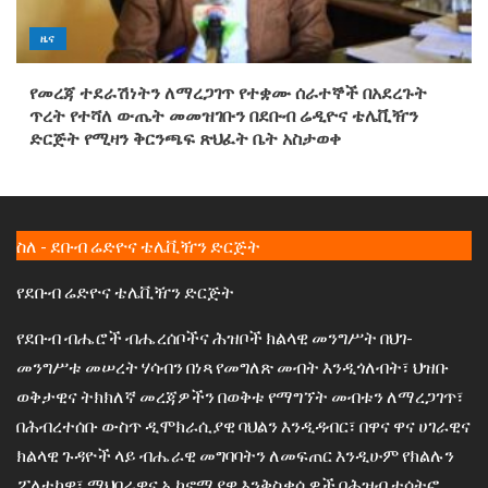
ዜና
የመረጃ ተደራሽነትን ለማረጋገጥ የተቋሙ ሰራተኞች በአደረጉት
ጥረት የተሻለ ውጤት መመዝገቡን በደቡብ ሬዲዮና ቴሌቪዥን
ድርጅት የሚዛን ቅርንጫፍ ጽህፈት ቤት አስታወቀ
ስለ - ደቡብ ሬድዮና ቴሌቪዥን ድርጅት
የደቡብ ሬድዮና ቴሌቪዥን ድርጅት
የደቡብ ብሔሮች ብሔረሰቦችና ሕዝቦች ክልላዊ መንግሥት በህገ-
መንግሥቱ መሠረት ሃሳብን በነጻ የመግለጽ መብት እንዲጎለብት፣ ህዝቡ
ወቅታዊና ትክክለኛ መረጃዎችን በወቅቱ የማግኘት መብቱን ለማረጋገጥ፣
በሕብረተሰቡ ውስጥ ዲሞክራሲያዊ ባህልን እንዲዳብር፣ በዋና ዋና ሀገራዊና
ክልላዊ ጉዳዮች ላይ ብሔራዊ መግባባትን ለመፍጠር እንዲሁም የክልሉን
ፖለቲካዊ፣ ማህበራዊና ኢኮኖሚያዊ እንቅስቃሴዎች በሕዝብ ተሳትፎ