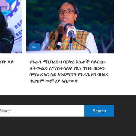
ዜና
ግብት ላይ
የጉራጌ ማህበረሰብ ባህላዊ እሴቶች ሳይበረዙ
ለትውልድ ለማስተላለፍ የኪነ ጥበብ ዘርፉን
በማጠናከር ላይ እንደሚገኝ የጉራጌ ዞን ባህልና
ቱሪዝም መምሪያ አስታወቀ