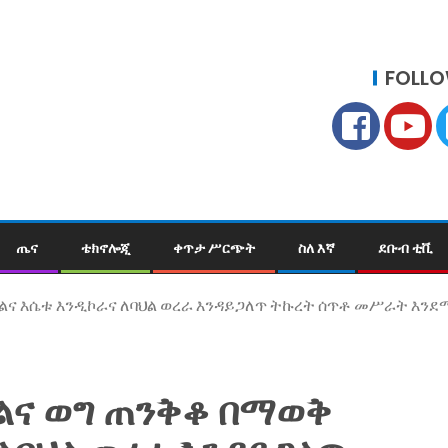
FOLLO
ጤና
ቴክኖሎጂ
ቀጥታ ሥርጭት
ስለ እኛ
ደቡብ ቲቪ
ህልና እሴቱ እንዲኮራና ለባህል ወረራ እንዳይጋለጥ ትኩረት ሰጥቶ መሥራት እንደ
ልና ወግ ጠንቅቆ በማወቅ