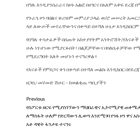
በዓሉ እንዲያንሰራራና ከዞኑ አልፎ በሀገርና በአለም አቀፍ ደረጃ
የጉራጌ ዞን ባህልና ቱሪዝም መምሪያ ኃላፊ ወ/ሮ መሠረት አመርጋ
ላይ ለውጦች መኖራቸውንና በቀጣይ በተሻለ ሁኔታ እንዲከበርም 
የበዓሉ ተሳታፊዎች በሰጡት አስተያየትም አንትሮሽት/የእናቶች የ
ሁሉ ነፃ ሆነው የሚያርፉበት፣ በልጆቻቸውና በባለቤቶቻቸው የሚ
የሚደረግበት እለት መሆኑን ተናግረዋል።
የእናቶች የምስጋና ቀን በቀጣይ በተሻለ መልኩ እንዲከበር በየደረ
ዘጋቢ፡ መሃመድ ሽሁር – ከወልቂጤ ጣቢያችን
Previous
የስፖርቱ ዘርፍ የሚያስገኘውን ማህበራዊና ኢኮኖሚያዊ ጠቀሜ
ለማስፋት ሁለም የድርሻውን ሊወጣ እንደሚገባ የጎፋ ዞን ዋና አ
አቶ ዳዊት ፋንታዬ ተናገሩ