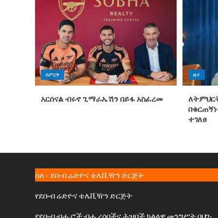
ስፖርት
ዜና
አርሰናል ብሩኖ ጊማራኤሽን በይፋ አስፈረመ
ለትምህርት
በቁርጠኝነ
ተገለፀ
ስለ - ደቡብ ሬድዮና ቴሌቪዥን ድርጅት
የደቡብ ሬድዮና ቴሌቪዥን ድርጅት
የደቡብ ብሔሮች ብሔረሰቦችና ሕዝቦች ክልላዊ መንግሥት በህገ-