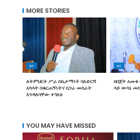
MORE STORIES
ዜና
ዜና
ለትምህርት ሥራ ስኬታማነት ባለድርሻ
በበጀት አመቱ 
አካላት በቁርጠኝነትና በጋራ መስራት
ላይ ውሳኔ መ
እንዳለባቸው ተገለፀ
YOU MAY HAVE MISSED