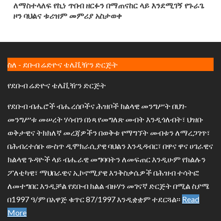
ለማስተላለፍ የኪነ ጥበብ ዘርፉን በማጠናከር ላይ እንደሚገኝ የጉራጌ
ዞን ባህልና ቱሪዝም መምሪያ አስታወቀ
ስለ - ደቡብ ሬድዮና ቴሌቪዥን ድርጅት
የደቡብ ሬድዮና ቴሌቪዥን ድርጅት
የደቡብ ብሔሮች ብሔረሰቦችና ሕዝቦች ክልላዊ መንግሥት በህገ-
መንግሥቱ መሠረት ሃሳብን በነጻ የመግለጽ መብት እንዲጎለብት፣ ህዝቡ
ወቅታዊና ትክክለኛ መረጃዎችን በወቅቱ የማግኘት መብቱን ለማረጋገጥ፣
በሕብረተሰቡ ውስጥ ዲሞክራሲያዊ ባህልን እንዲዳብር፣ በዋና ዋና ሀገራዊና
ክልላዊ ጉዳዮች ላይ ብሔራዊ መግባባትን ለመፍጠር እንዲሁም የክልሉን
ፖለቲካዊ፣ ማህበራዊና ኢኮኖሚያዊ እንቅስቃሴዎች በሕዝብ ተሳትፎ
ለመተግበር እንዲቻል የደቡብ ክልል ብዙሃን መገናኛ ድርጅት በሚል ስያሜ
በ1997 ዓ/ም በአዋጅ ቁጥር 87/1997 እንዲቋቋም ተደርጓል፡፡
Read
More