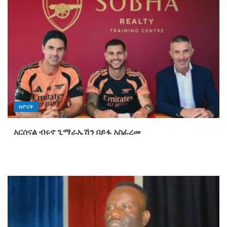
ስፖርት
አርሰናል ብሩኖ ጊማራኤሽን በይፋ አስፈረመ