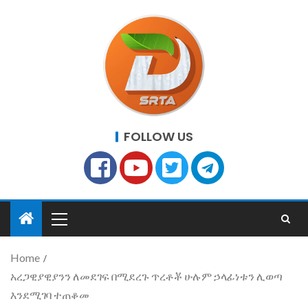
FOLLOW US
Home
አረጋዊያዊያንን ለመደገፍ በሚደረጉ ጥረቶቾ ሁሉም ኃላፊነቱን ሊወጣ
እንደሚገባ ተጠቆመ