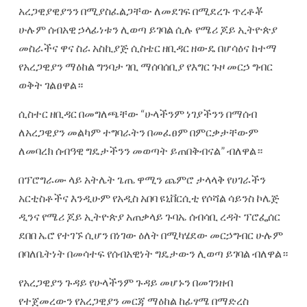
አረጋዊያዊያንን በሚያስፈልጋቸው ለመደገፍ በሚደረጉ ጥረቶቾ
ሁሉም ሰብአዊ ኃላፊነቱን ሊወጣ ይገባል ሲሉ የሜሪ ጆይ ኢትዮጵያ
መስራችና ዋና ስራ አስኪያጅ ሲስቴር ዘቢዳር ዘውዴ በሆሳዕና ከተማ
የአረጋዊያን ማዕከል ግንባታ ገቢ ማሰባሰቢያ የእግር ጉዞ መርኃ ግብር
ወቅት ገልፀዋል።
ሲስተር ዘቢዳር በመግለጫቸው “ሁላችንም ነገያችንን በማሰብ
ለአረጋዊያን መልካም ተግባራትን በመፈፀም በምርቃታቸውም
ለመባረክ ሰብዓዊ ግዴታችንን መወጣት ይጠበቅብናል” ብለዋል።
በፕሮግራሙ ላይ አትሌት ጌጤ ዋሚን ጨምሮ ታላላቅ የሀገራችን
አርቲስቶችና እንዲሁም የአዲስ አበባ ዩኒቨርሲቲ የሶሻል ሳይንስ ኮሌጅ
ዲንና የሜሪ ጆይ ኢትዮጵያ አጠቃላይ ጉባኤ ሰብሳቢ ረዳት ፕሮፌሰር
ደበበ ኤሮ የተገኙ ሲሆን በነገው ዕለት በሚካሄደው መርኃግብር ሁሉም
በባለቤትነት በመሳተፍ የሰብአዊነት ግዴታውን ሊወጣ ይገባል ብለዋል።
የአረጋዊያን ጉዳይ የሁላችንም ጉዳይ መሆኑን በመገንዘብ
የተጀመረውን የአረጋዊያን መርጃ ማዕከል ከፊፃሜ በማድረስ