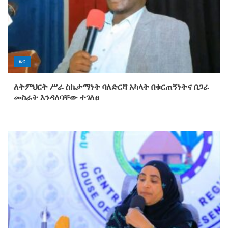
ዜና
ለትምህርት ሥራ ስኬታማነት ባለድርሻ አካላት በቁርጠኝነትና በጋራ
መስራት እንዳለባቸው ተገለፀ