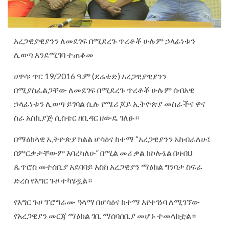
አረጋዊያዊያንን ለመደገፍ በሚደረጉ ጥረቶቾ ሁሉም ኃላፊነቱን
ሊወጣ እንደሚገባ ተጠቆመ
ሀዋሳ፡ ጥር 19/2016 ዓ.ም (ደሬቴድ) አረጋዊያዊያንን
በሚያስፈልጋቸው ለመደገፍ በሚደረጉ ጥረቶቾ ሁሉም ሰብአዊ
ኃላፊነቱን ሊወጣ ይገባል ሲሉ የሜሪ ጆይ ኢትዮጵያ መስራችና ዋና
ስራ አስኪያጅ ሲስቴር ዘቢዳር ዘውዴ ገለፁ።
በማዕከላዊ ኢትዮጵያ ክልል ሆሳዕና ከተማ “አረጋዊያንን አከብራለሁ፤
በምርቃታቸውም እባረካለሁ” በሚል መሪ ቃል ከኮሎኔል በዛብህ
ጴጥሮስ መተሰቢያ አደባባይ እስከ አረጋዊያን ማዕከል ግንባታ ስፍራ
ድረስ የእግር ጉዞ ተካሄዷል።
የእግር
ጉዞ ፕሮግራሙ ዓላማ በሆሳዕና ከተማ እየተገነባ ለሚገኘው
የአረጋዊያን መርጃ ማዕከል ገቢ ማሰባሰቢያ መሆኑ ተመላክቷል።