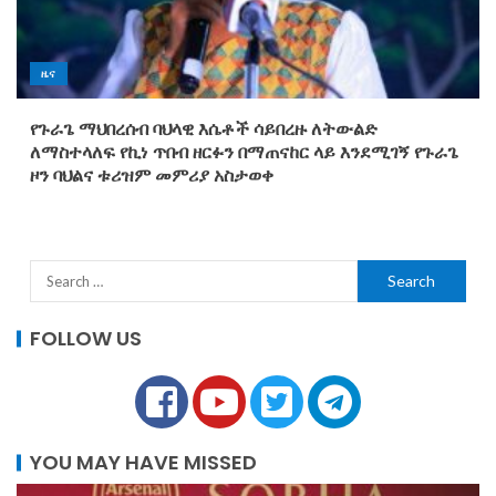
ዜና
የጉራጌ ማህበረሰብ ባህላዊ እሴቶች ሳይበረዙ ለትውልድ
ለማስተላለፍ የኪነ ጥበብ ዘርፉን በማጠናከር ላይ እንደሚገኝ የጉራጌ
ዞን ባህልና ቱሪዝም መምሪያ አስታወቀ
FOLLOW US
YOU MAY HAVE MISSED