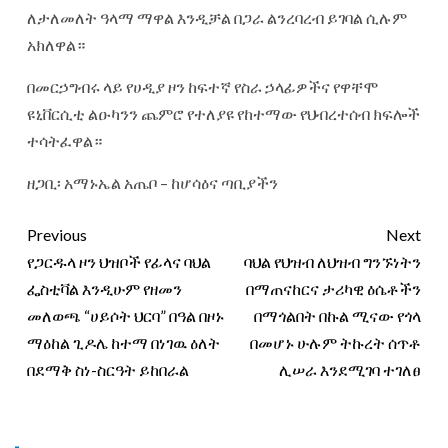
ለታለመለት ዓላማ ማዋል እንዲቻል በጋራ ልንረባረብ ይገባል ሲሉም
አክለዋል።
በመርኃግብሩ ላይ የሀዲያ ዞን ከፍተኛ የስራ ኃላፊዎችና የዋቸሞ
ዩኒቨርሲቲ ልዑካንን ጨምሮ የተለያዩ የከተማው የህብረተሰብ ክፍሎች
ተሳትፈዋል።
ዘጋቢ፡ አማኑኤል አጤቦ – ከሆሳዕና ጣቢያችን
Previous
Next
የጋርዱላ ዞን ህዝቦች የፊላና ባህል
ባህል የህዝብ ለህዝብ ግንኙነትን
ፌስቲቫል እንዲሁም የዘመን
በማጠናከርና ታሪካዊ ዕሴቶችን
መለወጫ “ሀይሶት ህርባ” በዓል በዞኑ
በማጎልበት በኩል ሚናው የጎላ
ማዕከል ጊዶሌ ከተማ በነገዉ ዕለት
በመሆኑ ሁሉም ትኩረት ሰጥቶ
በደማቅ ስነ-ስርዓት ይከበራል
ሊሠራ እንደሚገባ ተገለፀ