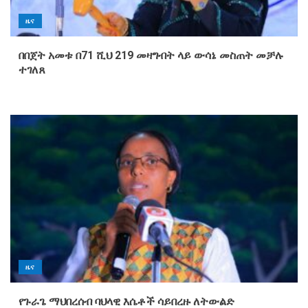
ዜና
በበጀት አመቱ በ71 ሺህ 219 መዛግብት ላይ ውሳኔ መስጠት መቻሉ
ተገለጸ
ዜና
የጉራጌ ማህበረሰብ ባህላዊ እሴቶች ሳይበረዙ ለትውልድ