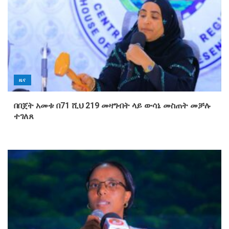
ዜና
በበጀት አመቱ በ71 ሺህ 219 መዛግብት ላይ ውሳኔ መስጠት መቻሉ
ተገለጸ