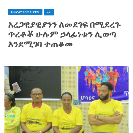
UNCATEGORIZED
ዜና
አረጋዊያዊያንን ለመደገፍ በሚደረጉ
ጥረቶቾ ሁሉም ኃላፊነቱን ሊወጣ
እንደሚገባ ተጠቆመ