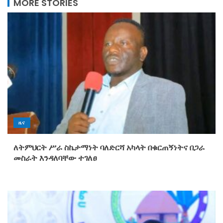
MORE STORIES
ዜና
ለትምህርት ሥራ ስኬታማነት ባለድርሻ አካላት በቁርጠኝነትና በጋራ
መስራት እንዳለባቸው ተገለፀ