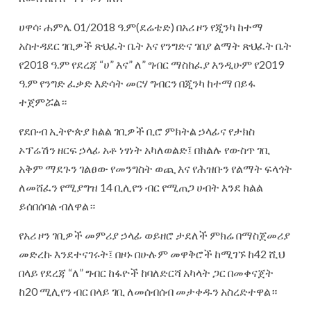
ሀዋሳ፡ ሐምሌ 01/2018 ዓ.ም(ደሬቴድ) በአሪ ዞን የጂንካ ከተማ
አስተዳደር ገቢዎች ጽህፈት ቤት እና የንግድና ገበያ ልማት ጽህፈት ቤት
የ2018 ዓ.ም የደረጃ “ሀ” እና” ለ” ግብር ማስከፈያ እንዲሁም የ2019
ዓ.ም የንግድ ፈቃድ እድሳት መርሃ ግብርን በጂንካ ከተማ በይፋ
ተጀምሯል።
የደቡብ ኢትዮጵያ ክልል ገቢዎች ቢሮ ምክትል ኃላፊና የታክስ
ኦፕሬሽን ዘርፍ ኃላፊ አቶ ነፃነት አካለወልድ፤ በክልሉ የውስጥ ገቢ
አቅም ማደጉን ገልፀው የመንግስት ወጪ እና የሕዝቡን የልማት ፍላጎት
ለመሸፈን የሚያግዝ 14 ቢሊየን ብር የሚጠጋ ሀብት እንደ ክልል
ይሰበሰባል ብለዋል።
የአሪ ዞን ገቢዎች መምሪያ ኃላፊ ወይዘሮ ታደለች ምክሬ በማስጀመሪያ
መድረኩ እንደተናገሩት፤ በዞኑ በሁሉም መዋቅሮች ከሚገኙ ከ42 ሺህ
በላይ የደረጃ “ለ” ግብር ከፋዮች ከባለድርሻ አካላት ጋር በመቀናጀት
ከ20 ሚሊየን ብር በላይ ገቢ ለመሰብሰብ መታቀዱን አስረድተዋል።