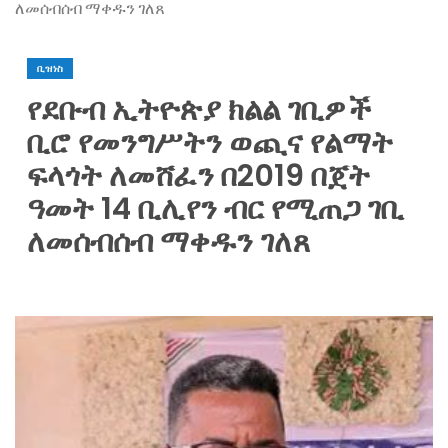
ለመሰብሰብ ማቀዱን ገለጸ
ቢዝነስ
የደቡብ ኢትዮጵያ ክልል ገቢዎች
ቢሮ የመንግሥትን ወጪና የልማት
ፍላጎት ለመሸፈን በ2019 በጀት
ዓመት 14 ቢሊየን ብር የሚጠጋ ገቢ
ለመሰብሰብ ማቀዱን ገለጸ