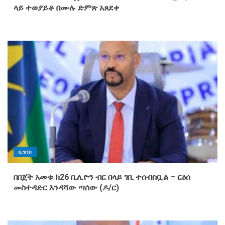
ላይ ተወያይቶ በሙሉ ድምጽ አጸደቀ
ቢዝነስ
በበጀት አመቱ ከ26 ቢሊዮን ብር በላይ ገቢ ተሰብስቧል – ርዕሰ
መስተዳድር እንዳሻው ጣሰው (ዶ/ር)