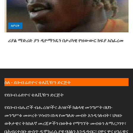
ስፖርት
ሪያል ማድሪድ ያን ዲዮማንዴን በታሪካዊ የዝውውር ክፍያ አስፈረመ
ስለ - ደቡብ ሬድዮና ቴሌቪዥን ድርጅት
የደቡብ ሬድዮና ቴሌቪዥን ድርጅት
የደቡብ ብሔሮች ብሔረሰቦችና ሕዝቦች ክልላዊ መንግሥት በህገ-
መንግሥቱ መሠረት ሃሳብን በነጻ የመግለጽ መብት እንዲጎለብት፣ ህዝቡ
ወቅታዊና ትክክለኛ መረጃዎችን በወቅቱ የማግኘት መብቱን ለማረጋገጥ፣
በሕብረተሰቡ ውስጥ ዲሞክራሲያዊ ባህልን እንዲዳብር፣ በዋና ዋና ሀገራዊና