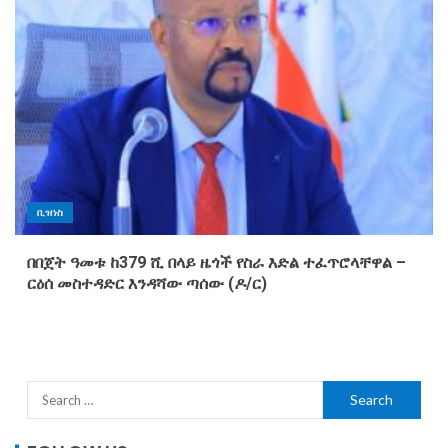
ቢዝነስ
በበጀት ዓመቱ ከ379 ሺ በላይ ዜጎች የስራ እድል ተፈጥሮላቸዋል –
ርዕሰ መስተዳድር እንዳሻው ጣሰው (ዶ/ር)