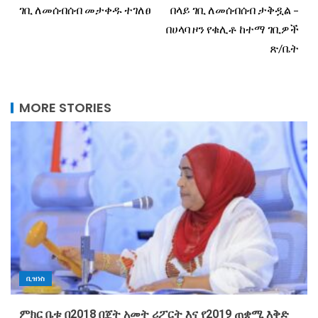
ገቢ ለመሰብሰብ መታቀዱ ተገለፀ
በላይ ገቢ ለመሰብሰብ ታቅዷል –
በሀላባ ዞን የቁሊቶ ከተማ ገቢዎች
ጽ/ቤት
MORE STORIES
ቢዝነስ
ምክር ቤቱ በ2018 በጀት አመት ሪፖርት እና የ2019 ጠቋሚ እቅድ