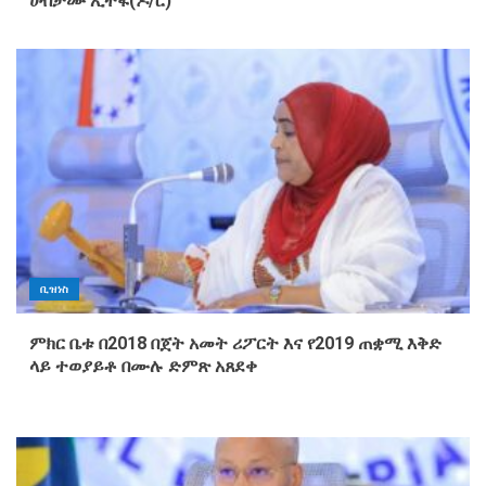
ሀብታሙ ኢተፋ(ዶ/ር)
ቢዝነስ
ምክር ቤቱ በ2018 በጀት አመት ሪፖርት እና የ2019 ጠቋሚ እቅድ
ላይ ተወያይቶ በሙሉ ድምጽ አጸደቀ