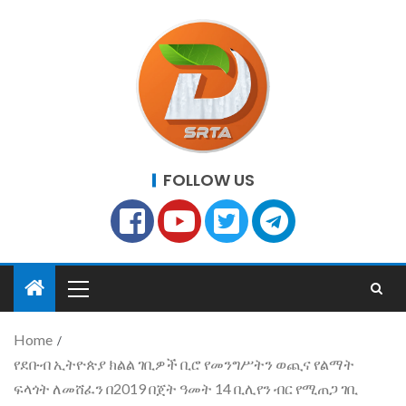
FOLLOW US
Home
የደቡብ ኢትዮጵያ ክልል ገቢዎች ቢሮ የመንግሥትን ወጪና የልማት
ፍላጎት ለመሸፈን በ2019 በጀት ዓመት 14 ቢሊየን ብር የሚጠጋ ገቢ