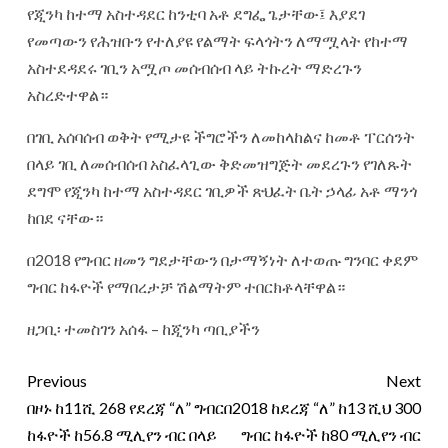
የጂንካ ከተማ አስተዳደር ከንቲባ አቶ ደግፌ ጌታቸው፤ እያደገ
የመጣውን የሕዝቡን የተለያዩ የልማት ፍላጎትን ለማሟላት የከተማ
አስተደዳደሩ ገቢን አሟጦ መሰብሰብ ላይ ትኩረት ማድረጉን
አስረድተዋል።
በገቢ አሰባሰብ ወቅት የሚታዩ ችግሮችን ለመከላከልና ከመቶ ፐርሰንት
በላይ ገቢ ለመሰብሰብ አስፈላጊው ቅድመዝግጅት መደረጉን የገለጹት
ደግሞ የጂንካ ከተማ አስተዳደር ገቢዎች ጽህፈት ቤት ኃላፊ አቶ ማንጎ
ከበደ ናቸው።
በ2018 የግብር ዘመን ግደታቸውን በታማኝነት ለተወጡ ግንባር ቀደም
ግብር ከፋዮች የማበረታቻ ሽልማትም ተበርክቶላቸዋል።
ዘጋቢ፡ ተመስገን አሰፋ – ከጂንካ ጣቢያችን
Previous
Next
በዞኑ ከ11ሺ 268 የደረጃ “ለ” ግብር
በ2018 ከደረጃ “ለ” ከ13 ሺህ 300
ከፋዮች ከ56.8 ሚሊየን ብር በላይ
ግብር ከፋዮች ከ80 ሚሊየን ብር