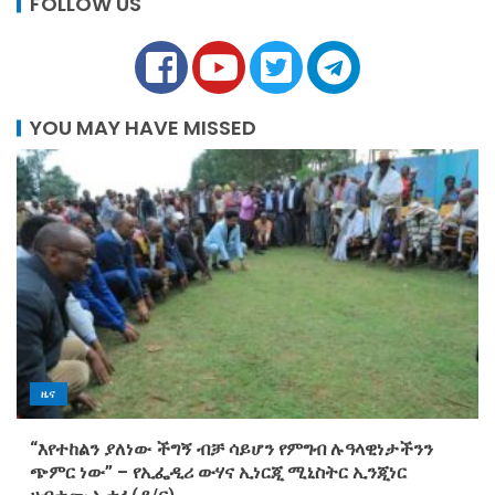
FOLLOW US
YOU MAY HAVE MISSED
ዜና
“እየተከልን ያለነው ችግኝ ብቻ ሳይሆን የምግብ ሉዓላዊነታችንን
ጭምር ነው” – የኢፌዲሪ ውሃና ኢነርጂ ሚኒስትር ኢንጂነር