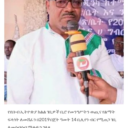
የደቡብ ኢትዮጵያ ክልል ገቢዎች ቢሮ የመንግሥትን ወጪና የልማት
ፍላጎት ለመሸፈን በ2019 በጀት ዓመት 14 ቢሊየን ብር የሚጠጋ ገቢ
ለመሰብሰብ ማቀዱን ገለጸ