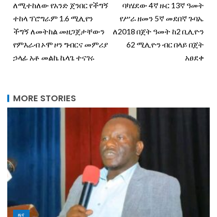
ለሚተከለው የአንድ ጀንበር የችግኝ
ባካሄደው 4ኛ ዙር 13ኛ ዓመት
ተከላ ፕሮግራም 1.6 ሚሊየን
የሥራ ዘመን 5ኛ መደበኛ ጉባኤ
ችግኝ ለመትከል መዘጋጀታቸውን
ለ2018 በጀት ዓመት ከ2 ቢሊዮን
የምእራብ ኦሞ ዞን ግብርና መምሪያ
62 ሚሊዮን ብር በላይ በጀት
ኃላፊ አቶ መልኬ ኬላጌ ተናገሩ
አፀደቀ
MORE STORIES
ዜና