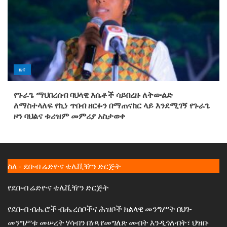
ዜና
የጉራጌ ማህበረሰብ ባህላዊ እሴቶች ሳይበረዙ ለትውልድ
ለማስተላለፍ የኪነ ጥበብ ዘርፉን በማጠናከር ላይ እንደሚገኝ የጉራጌ
ዞን ባህልና ቱሪዝም መምሪያ አስታወቀ
ስለ - ደቡብ ሬድዮና ቴሌቪዥን ድርጅት
የደቡብ ሬድዮና ቴሌቪዥን ድርጅት
የደቡብ ብሔሮች ብሔረሰቦችና ሕዝቦች ክልላዊ መንግሥት በህገ-
መንግሥቱ መሠረት ሃሳብን በነጻ የመግለጽ መብት እንዲጎለብት፣ ህዝቡ