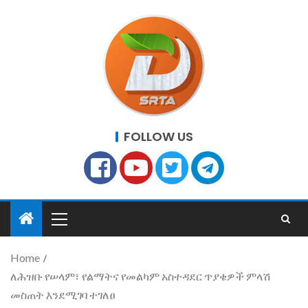
FOLLOW US
Home
ለሕዝቡ የሠላም፣ የልማትና የመልካም አስተዳደር ጥያቄዎች ምላሽ
መስጠት እንደሚገባ ተገለፀ