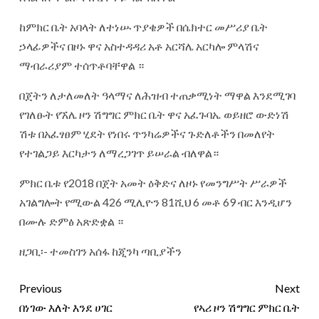
ከምክር ቤት አባላት ለተነሡ ጥያቄዎች በሴክተር መሥሪያ ቤት
ኃላፊዎችና በዞኑ ዋና አስተዳዳሪ አቶ አርሻሌ አርካሎ ምላሽና
ማብራሪያም ተሰጥቶባቸዋል ።
በጀትን ለታለመለት ዓላማና ለሕዝብ ተጠቃሚነት ማዋል እንደሚገባ
የገለፁት የኧሌ ዞን ሽግግር ምክር ቤት ዋና አፈጉባኤ ወይዘሮ ውድነሽ
ሽቱ በአፈፃፀም ሂደት የነበሩ ጥንካሬዎችና ጉድለቶችን በመለየት
የተገልጋይ እርካታን ለማረጋገጥ ይሠራል ብለዋል።
ምክር ቤቱ የ2018 በጀት አመት ዕቅድና ለዞኑ የመንግሥት ሥራዎች
አገልግሎት የሚውል 426 ሚሊዮን 81ሺህ 6 መቶ 69 ብር እንዲሆን
በሙሉ ድምፅ አጽድቋል ።
ዘጋቢ፡- ተመስገን አሰፋ ከጂንካ ጣቢያችን
Previous
Next
በነገው እለት እንደ ሀገር
የኣሪ ዞን ሽግግር ምክር ቤት