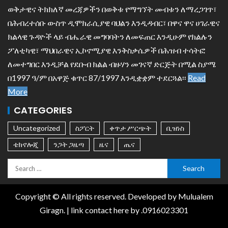
ወቅታዊና ትክክለኛ መረጃዎችን በወቅቱ የማግኘት መብቱን ለማረጋገጥ፣
በሕብረተሰቡ ውስጥ ዲሞክራሲያዊ ባህልን እንዲዳብር፣ በዋና ዋና ሀገራዊና
ክልላዊ ጉዳዮች ላይ ብሔራዊ መግባባትን ለመፍጠር እንዲሁም የክልሉን
ፖለቲካዊ፣ ማህበራዊና ኢኮኖሚያዊ እንቅስቃሴዎች በሕዝብ ተሳትፎ
ለመተግበር እንዲቻል የደቡብ ክልል ብዙሃን መገናኛ ድርጅት በሚል ስያሜ
በ1997 ዓ/ም በአዋጅ ቁጥር 87/1997 እንዲቋቋም ተደርጓል፡፡
Read
More
CATEGORIES
Uncategorized
ስፖርት
ቀጥታ ሥርጭት
ቢዝነስ
ቴክኖሎጂ
ንጋት ጋዜጣ
ዜና
ጤና
Copyright © All rights reserved. Developed by Mulualem
Giragn.
| link
contact here
by .0916023301