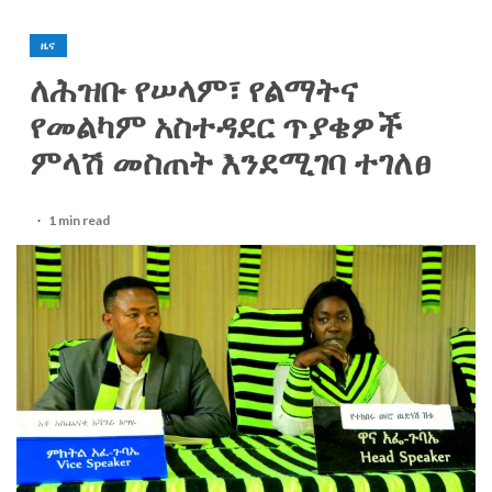
ዜና
ለሕዝቡ የሠላም፣ የልማትና
የመልካም አስተዳደር ጥያቄዎች
ምላሽ መስጠት እንደሚገባ ተገለፀ
1 min read