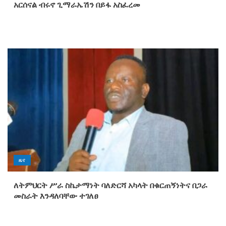
አርሰናል ብሩኖ ጊማራኤሽን በይፋ አስፈረመ
ዜና
ለትምህርት ሥራ ስኬታማነት ባለድርሻ አካላት በቁርጠኝነትና በጋራ
መስራት እንዳለባቸው ተገለፀ