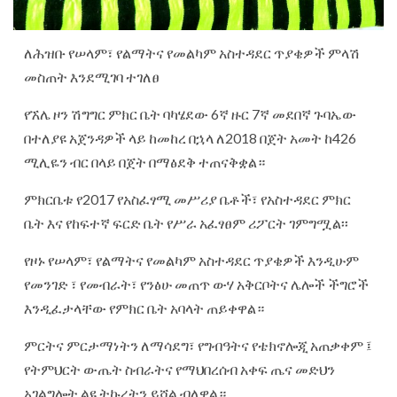
ለሕዝቡ የሠላም፣ የልማትና የመልካም አስተዳደር ጥያቄዎች ምላሽ
መስጠት እንደሚገባ ተገለፀ
የኧሌ ዞን ሽግግር ምክር ቤት ባካሄደው 6ኛ ዙር 7ኛ መደበኛ ጉባኤው
በተለያዩ አጀንዳዎች ላይ ከመከረ በኋላ ለ2018 በጀት አመት ከ426
ሚሊዬን ብር በላይ በጀት በማፅደቅ ተጠናቅቋል።
ምክርቤቱ የ2017 የአስፈፃሚ መሥሪያ ቤቶች፣ የአስተዳደር ምክር
ቤት እና የከፍተኛ ፍርድ ቤት የሥራ አፈፃፀም ሪፖርት ገምግሟል፡፡
የዞኑ የሠላም፣ የልማትና የመልካም አስተዳደር ጥያቄዎች እንዲሁም
የመንገድ ፣ የመብራት፣ የንፅሁ መጠጥ ውሃ አቅርቦትና ሌሎች ችግሮች
እንዲፈታላቸው የምክር ቤት አባላት ጠይቀዋል።
ምርትና ምርታማነትን ለማሳደግ፣ የግብዓትና የቴክኖሎጂ አጠቃቀም ፤
የትምህርት ውጤት ስብራትና የማህበረሰብ አቀፍ ጤና መድህን
አገልግሎት ልዩ ትኩረትን ይሻል ብለዋል።