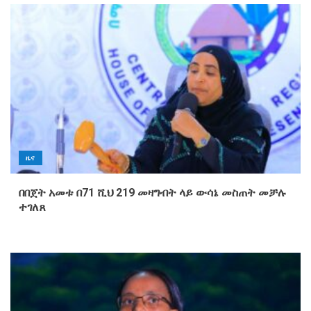
ዜና
በበጀት አመቱ በ71 ሺህ 219 መዛግብት ላይ ውሳኔ መስጠት መቻሉ
ተገለጸ