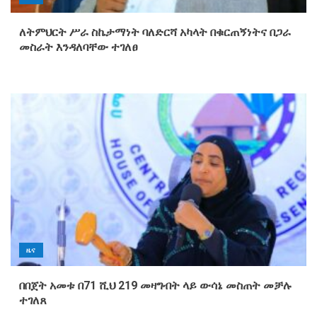
ለትምህርት ሥራ ስኬታማነት ባለድርሻ አካላት በቁርጠኝነትና በጋራ
መስራት እንዳለባቸው ተገለፀ
ዜና
በበጀት አመቱ በ71 ሺህ 219 መዛግብት ላይ ውሳኔ መስጠት መቻሉ
ተገለጸ